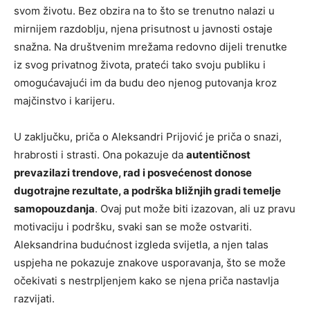
svom životu. Bez obzira na to što se trenutno nalazi u
mirnijem razdoblju, njena prisutnost u javnosti ostaje
snažna. Na društvenim mrežama redovno dijeli trenutke
iz svog privatnog života, prateći tako svoju publiku i
omogućavajući im da budu deo njenog putovanja kroz
majčinstvo i karijeru.
U zaključku, priča o Aleksandri Prijović je priča o snazi,
hrabrosti i strasti. Ona pokazuje da
autentičnost
prevazilazi trendove, rad i posvećenost donose
dugotrajne rezultate, a podrška bližnjih gradi temelje
samopouzdanja
. Ovaj put može biti izazovan, ali uz pravu
motivaciju i podršku, svaki san se može ostvariti.
Aleksandrina budućnost izgleda svijetla, a njen talas
uspjeha ne pokazuje znakove usporavanja, što se može
očekivati s nestrpljenjem kako se njena priča nastavlja
razvijati.