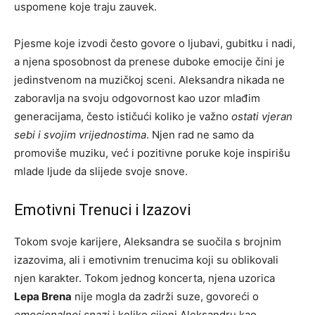
uspomene koje traju zauvek.
Pjesme koje izvodi često govore o ljubavi, gubitku i nadi,
a njena sposobnost da prenese duboke emocije čini je
jedinstvenom na muzičkoj sceni. Aleksandra nikada ne
zaboravlja na svoju odgovornost kao uzor mlađim
generacijama, često ističući koliko je važno
ostati vjeran
sebi i svojim vrijednostima
. Njen rad ne samo da
promoviše muziku, već i pozitivne poruke koje inspirišu
mlade ljude da slijede svoje snove.
Emotivni Trenuci i Izazovi
Tokom svoje karijere, Aleksandra se suočila s brojnim
izazovima, ali i emotivnim trenucima koji su oblikovali
njen karakter. Tokom jednog koncerta, njena uzorica
Lepa Brena
nije mogla da zadrži suze, govoreći o
emocionalnoj snazi
i koliko cijeni Aleksandru kao