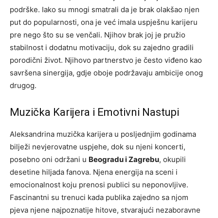
podrške. Iako su mnogi smatrali da je brak olakšao njen
put do popularnosti, ona je već imala uspješnu karijeru
pre nego što su se venčali. Njihov brak joj je pružio
stabilnost i dodatnu motivaciju, dok su zajedno gradili
porodični život. Njihovo partnerstvo je često viđeno kao
savršena sinergija, gdje oboje podržavaju ambicije onog
drugog.
Muzička Karijera i Emotivni Nastupi
Aleksandrina muzička karijera u posljednjim godinama
bilježi nevjerovatne uspjehe, dok su njeni koncerti,
posebno oni održani u
Beogradu i Zagrebu
, okupili
desetine hiljada fanova. Njena energija na sceni i
emocionalnost koju prenosi publici su neponovljive.
Fascinantni su trenuci kada publika zajedno sa njom
pjeva njene najpoznatije hitove, stvarajući nezaboravne