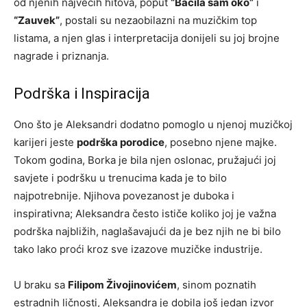
od njenih najvećih hitova, poput
“Bacila sam oko”
i
“Zauvek”
, postali su nezaobilazni na muzičkim top
listama, a njen glas i interpretacija donijeli su joj brojne
nagrade i priznanja.
Podrška i Inspiracija
Ono što je Aleksandri dodatno pomoglo u njenoj muzičkoj
karijeri jeste
podrška porodice
, posebno njene majke.
Tokom godina, Borka je bila njen oslonac, pružajući joj
savjete i podršku u trenucima kada je to bilo
najpotrebnije. Njihova povezanost je duboka i
inspirativna; Aleksandra često ističe koliko joj je važna
podrška najbližih, naglašavajući da je bez njih ne bi bilo
tako lako proći kroz sve izazove muzičke industrije.
U braku sa
Filipom Živojinovićem
, sinom poznatih
estradnih ličnosti, Aleksandra je dobila još jedan izvor