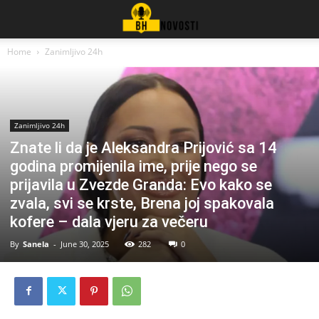
Home
Zanimljivo 24h
Zanimljivo 24h
Znate li da je Aleksandra Prijović sa 14
godina promijenila ime, prije nego se
prijavila u Zvezde Granda: Evo kako se
zvala, svi se krste, Brena joj spakovala
kofere – dala vjeru za večeru
By
Sanela
-
June 30, 2025
282
0