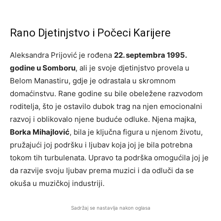
Rano Djetinjstvo i Počeci Karijere
Aleksandra Prijović je rođena
22. septembra 1995.
godine u Somboru
, ali je svoje djetinjstvo provela u
Belom Manastiru, gdje je odrastala u skromnom
domaćinstvu. Rane godine su bile obeležene razvodom
roditelja, što je ostavilo dubok trag na njen emocionalni
razvoj i oblikovalo njene buduće odluke. Njena majka,
Borka Mihajlović
, bila je ključna figura u njenom životu,
pružajući joj podršku i ljubav koja joj je bila potrebna
tokom tih turbulenata. Upravo ta podrška omogućila joj je
da razvije svoju ljubav prema muzici i da odluči da se
okuša u muzičkoj industriji.
Sadržaj se nastavlja nakon oglasa