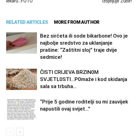
lekaru…FOTO
Izbjeljuje Zube!
RELATED ARTICLES
MORE FROM AUTHOR
Bez sirćeta ili sode bikarbone! Ovo je
najbolje sredstvo za uklanjanje
prašine: “Zaštitni sloj” traje dvije
sedmice!
ČISTI CRIJEVA BRZIN0M
SVJETL0STI…P0maže i kod skidanja
sala sa trbuha…
“Prije 5 godine roditelji su mi zauvijek
napustili ovaj svijet…”