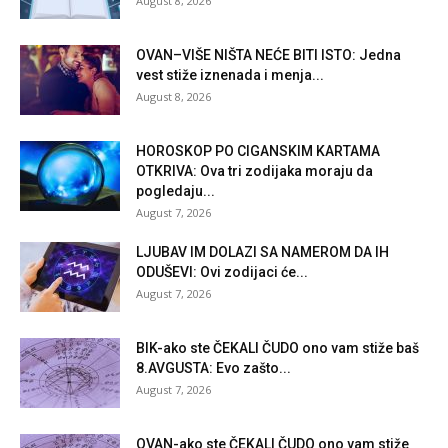
August 8, 2026
OVAN–VIŠE NIŠTA NEĆE BITI ISTO: Jedna
vest stiže iznenada i menja...
August 8, 2026
HOROSKOP PO CIGANSKIM KARTAMA
OTKRIVA: Ova tri zodijaka moraju da
pogledaju...
August 7, 2026
LJUBAV IM DOLAZI SA NAMEROM DA IH
ODUŠEVI: Ovi zodijaci će...
August 7, 2026
BIK-ako ste ČEKALI ČUDO ono vam stiže baš
8.AVGUSTA: Evo zašto...
August 7, 2026
OVAN-ako ste ČEKALI ČUDO ono vam stiže