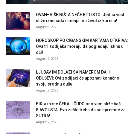
OVAN–VIŠE NIŠTA NEĆE BITI ISTO: Jedna vest
stiže iznenada i menja mu život iz korena!
August 8, 2026
HOROSKOP PO CIGANSKIM KARTAMA OTKRIVA:
Ova tri zodijaka moraju da pogledaju istinu u
oči!
August 7, 2026
LJUBAV IM DOLAZI SA NAMEROM DA IH
ODUŠEVI: Ovi zodijaci će upoznati konačno
svoju srodnu dušu!
August 7, 2026
BIK-ako ste ČEKALI ČUDO ono vam stiže baš
8.AVGUSTA: Evo zašto treba da se spremite za
SUTRA!
August 7, 2026