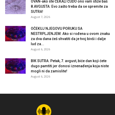
OVAN-ako ste ČEKALI ČUDO ono vam stiže baš
8.AVGUSTA: Evo zašto treba da se spremite za
SUTRA!
August 7, 2026
OČEKUJ NJEGOVU PORUKU SA
NESTRPLJENJEM: Ako si rođena u ovom znaku
za dva dana ćeš shvatiti da je tvoj bivši i dalje
lud za...
August 6, 2026
BIK SUTRA: Petak, 7. avgust, biće dan koji ćete
dugo pamtiti jer donosi iznenađenja koja niste
mogli ni da zamislite!
August 6, 2026