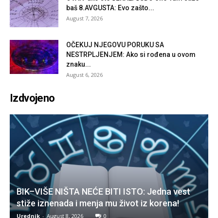
baš 8.AVGUSTA: Evo zašto...
August 7, 2026
OČEKUJ NJEGOVU PORUKU SA
NESTRPLJENJEM: Ako si rođena u ovom
znaku...
August 6, 2026
Izdvojeno
BIK–VIŠE NIŠTA NEĆE BITI ISTO: Jedna vest
stiže iznenada i menja mu život iz korena!
Urednik
-
August 8, 2026
0