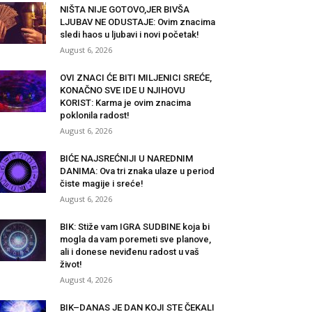
NIŠTA NIJE GOTOVO,JER BIVŠA
LJUBAV NE ODUSTAJE: Ovim znacima
sledi haos u ljubavi i novi početak!
August 6, 2026
OVI ZNACI ĆE BITI MILJENICI SREĆE,
KONAČNO SVE IDE U NJIHOVU
KORIST: Karma je ovim znacima
poklonila radost!
August 6, 2026
BIĆE NAJSREĆNIJI U NAREDNIM
DANIMA: Ova tri znaka ulaze u period
čiste magije i sreće!
August 6, 2026
BIK: Stiže vam IGRA SUDBINE koja bi
mogla da vam poremeti sve planove,
ali i donese neviđenu radost u vaš
život!
August 4, 2026
BIK–DANAS JE DAN KOJI STE ČEKALI