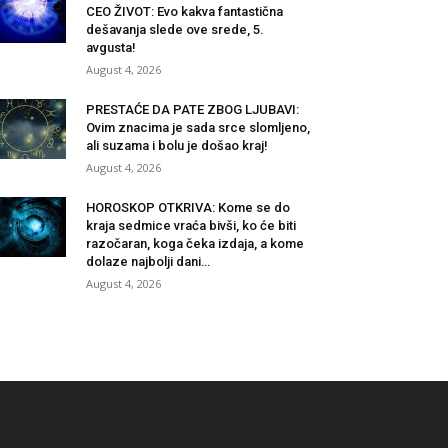
CEO ŽIVOT: Evo kakva fantastična
dešavanja slede ove srede, 5.
avgusta!
August 4, 2026
PRESTAĆE DA PATE ZBOG LJUBAVI:
Ovim znacima je sada srce slomljeno,
ali suzama i bolu je došao kraj!
August 4, 2026
HOROSKOP OTKRIVA: Kome se do
kraja sedmice vraća bivši, ko će biti
razočaran, koga čeka izdaja, a kome
dolaze najbolji dani…
August 4, 2026