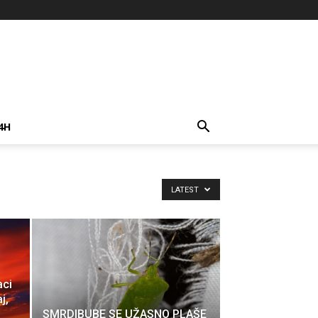
4H
LATEST
aci
j,
SMRDIBUBE SE UŽASNO PLAŠE