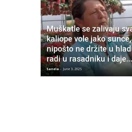
Muškatle se zalivaju sva
kaliope vole jako sunce,
nipošto ne držite u hla
radi u rasadniku i daje..
Sanela
-
June 3, 2025