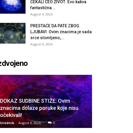
ČEKALI CEO ŽIVOT: Evo kakva
fantastična...
August 4, 2026
PRESTAĆE DA PATE ZBOG
LJUBAVI: Ovim znacima je sada
srce slomljeno,...
August 4, 2026
zdvojeno
DOKAZ SUDBINE STIŽE: Ovim
znacima dolaze poruke koje nisu
očekivali!
Urednik
-
August 6, 2026
0