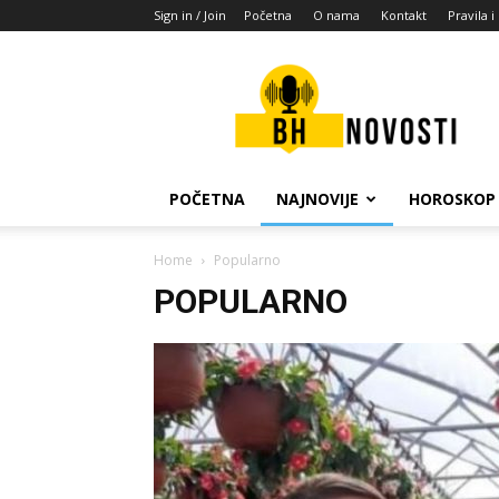
Sign in / Join
Početna
O nama
Kontakt
Pravila i
BH
novosti
POČETNA
NAJNOVIJE
HOROSKOP
Home
Popularno
POPULARNO