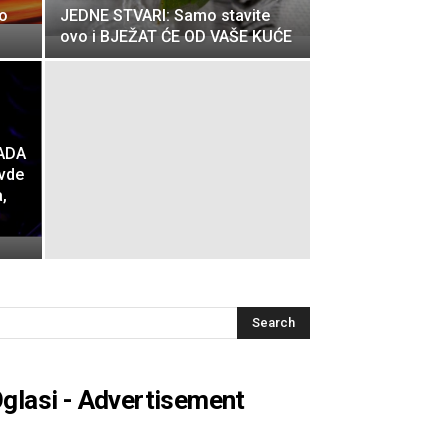
o
JEDNE STVARI: Samo stavite
ovo i BJEŽAT ĆE OD VAŠE KUĆE
ADA
Ovde
a,
glasi - Advertisement