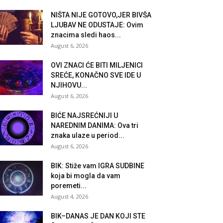
NIŠTA NIJE GOTOVO,JER BIVŠA
LJUBAV NE ODUSTAJE: Ovim
znacima sledi haos...
August 6, 2026
OVI ZNACI ĆE BITI MILJENICI
SREĆE, KONAČNO SVE IDE U
NJIHOVU...
August 6, 2026
BIĆE NAJSREĆNIJI U
NAREDNIM DANIMA: Ova tri
znaka ulaze u period...
August 6, 2026
BIK: Stiže vam IGRA SUDBINE
koja bi mogla da vam
poremeti...
August 4, 2026
BIK–DANAS JE DAN KOJI STE