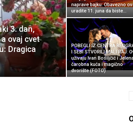
naprave bajku: Obavezno ov
uradite 11. juna da biste...
ki 3. dan,
 a ovaj cvet
POBEGLI IZ CENTRA BEOGR
du: Dragica
I SEBI STVORILI MALI RAJ: 
.
uživaju Ivan Bosiljčić i Jelen
čarobna kuća i magično
dvorište (FOTO)
O