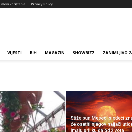
 uslovi korištenja
Privacy Policy
VIJESTI
BIH
MAGAZIN
SHOWBIZZ
ZANIMLJIVO 2
Stiže pun Mesec, sledeći zn
će osetiti njegov najjači utica
imaju priliku da od života