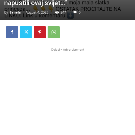
napustili ovaj svijet…”
By
Sanela
-
August 4, 2025
247
0
Oglasi - Advertisement