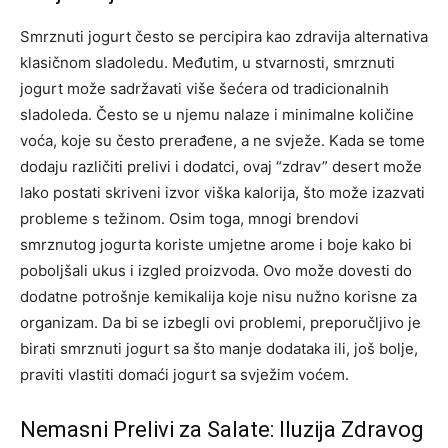
Smrznuti jogurt često se percipira kao zdravija alternativa
klasičnom sladoledu. Međutim, u stvarnosti, smrznuti
jogurt može sadržavati više šećera od tradicionalnih
sladoleda. Često se u njemu nalaze i minimalne količine
voća, koje su često prerađene, a ne svježe.
Kada se tome
dodaju različiti prelivi i dodatci, ovaj “zdrav” desert može
lako postati skriveni izvor viška kalorija, što može izazvati
probleme s težinom.
Osim toga, mnogi brendovi
smrznutog jogurta koriste umjetne arome i boje kako bi
poboljšali ukus i izgled proizvoda. Ovo može dovesti do
dodatne potrošnje kemikalija koje nisu nužno korisne za
organizam.
Da bi se izbegli ovi problemi, preporučljivo je
birati smrznuti jogurt sa što manje dodataka ili, još bolje,
praviti vlastiti domaći jogurt sa svježim voćem.
Nemasni Prelivi za Salate: Iluzija Zdravog