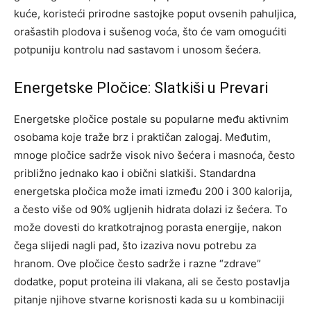
kuće, koristeći prirodne sastojke poput ovsenih pahuljica,
orašastih plodova i sušenog voća, što će vam omogućiti
potpuniju kontrolu nad sastavom i unosom šećera.
Energetske Pločice: Slatkiši u Prevari
Energetske pločice postale su popularne među aktivnim
osobama koje traže brz i praktičan zalogaj. Međutim,
mnoge pločice sadrže visok nivo šećera i masnoća, često
približno jednako kao i obični slatkiši. Standardna
energetska pločica može imati između 200 i 300 kalorija,
a često više od 90% ugljenih hidrata dolazi iz šećera.
To
može dovesti do kratkotrajnog porasta energije, nakon
čega slijedi nagli pad, što izaziva novu potrebu za
hranom.
Ove pločice često sadrže i razne “zdrave”
dodatke, poput proteina ili vlakana, ali se često postavlja
pitanje njihove stvarne korisnosti kada su u kombinaciji