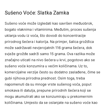
Sušeno Voće: Slatka Zamka
Sušeno voće može izgledati kao savršen međuobrok,
bogato vlaknima i vitaminima. Međutim, proces sušenja
uklanja vodu iz voća, što dovodi do koncentracije
prirodnog šećera i kalorija. Na primjer, šalica grožđica
može sadržavati nevjerojatnih 116 grama šećera, dok
svježe grožđe sadrži samo 15 grama. Ova razlika može
značajno uticati na nivo šećera u krvi, pogotovo ako se
sušeno voće konzumira u većim količinama. Uz to,
komercijalne verzije često su dodatno zaslađene, čime se
gubi njihova prirodna prednost. Osim toga, treba
napomenuti da su mnoge vrste sušenog voća, poput
smokava ili datulja, prepune prirodnih šećera koji se
mogu akumulirati ako se konzumiraju u prekomernim
količinama. Umjesto da se oslanjate na sušeno voće kao