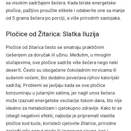
sa visokim sadržajem šećera. Kada birate energetske
pločice, pažljivo proučite etikete i odaberite one sa manje
od 5 grama šećera po porciji, a više prirodnih sastojaka.
Pločice od Žitarica: Slatka Iluzija
Pločice od žitarica često se smatraju praktičnim
rješenjem za doručak ili užinu. Međutim, u mnogim
slučajevima, ove pločice sadrže više šećera nego neki
deserti. Često su obogaćene čokoladnim mrvicama ili
sušenim voćem, što dodatno povećava njihov kalorijski
sadržaj.
Problemi se javljaju kada se ove pločice
konzumiraju u jutarnjim satima, jer nagli unos šećera
može izazvati energetske oscilacije tokom dana, što nije
idealno za metabolizam i cjelokupno zdravlje.
Kako bi se
izbegli negativni efekti, najbolje je pripremati vlastite
pločice kod kuće, koristeći cjelovite žitarice, prirodne
zaslađivače poput meda ili javorovog sirupa, kao i