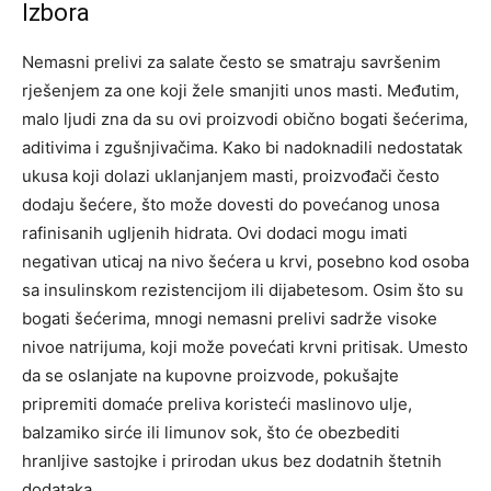
Izbora
Nemasni prelivi za salate često se smatraju savršenim
rješenjem za one koji žele smanjiti unos masti. Međutim,
malo ljudi zna da su ovi proizvodi obično bogati šećerima,
aditivima i zgušnjivačima.
Kako bi nadoknadili nedostatak
ukusa koji dolazi uklanjanjem masti, proizvođači često
dodaju šećere, što može dovesti do povećanog unosa
rafinisanih ugljenih hidrata. Ovi dodaci mogu imati
negativan uticaj na nivo šećera u krvi, posebno kod osoba
sa insulinskom rezistencijom ili dijabetesom.
Osim što su
bogati šećerima, mnogi nemasni prelivi sadrže visoke
nivoe natrijuma, koji može povećati krvni pritisak. Umesto
da se oslanjate na kupovne proizvode, pokušajte
pripremiti domaće preliva koristeći maslinovo ulje,
balzamiko sirće ili limunov sok, što će obezbediti
hranljive sastojke i prirodan ukus bez dodatnih štetnih
dodataka.