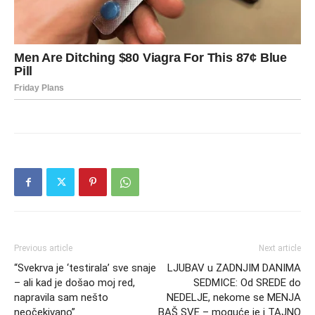
Previous article
Next article
“Svekrva je ‘testirala’ sve snaje
LJUBAV u ZADNJIM DANIMA
– ali kad je došao moj red,
SEDMICE: Od SREDE do
napravila sam nešto
NEDELJE, nekome se MENJA
neočekivano”
BAŠ SVE – moguće je i TAJNO