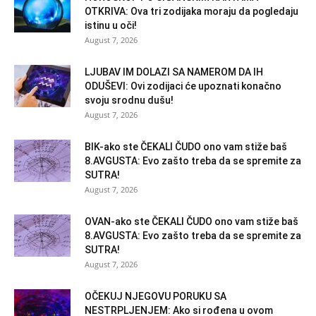
OTKRIVA: Ova tri zodijaka moraju da pogledaju
istinu u oči!
August 7, 2026
LJUBAV IM DOLAZI SA NAMEROM DA IH
ODUŠEVI: Ovi zodijaci će upoznati konačno
svoju srodnu dušu!
August 7, 2026
BIK-ako ste ČEKALI ČUDO ono vam stiže baš
8.AVGUSTA: Evo zašto treba da se spremite za
SUTRA!
August 7, 2026
OVAN-ako ste ČEKALI ČUDO ono vam stiže baš
8.AVGUSTA: Evo zašto treba da se spremite za
SUTRA!
August 7, 2026
OČEKUJ NJEGOVU PORUKU SA
NESTRPLJENJEM: Ako si rođena u ovom