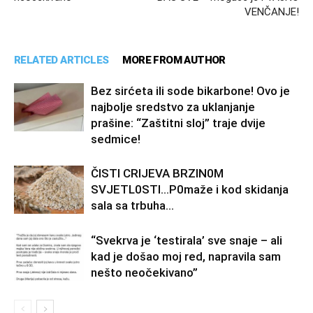
VENČANJE!
RELATED ARTICLES
MORE FROM AUTHOR
Bez sirćeta ili sode bikarbone! Ovo je
najbolje sredstvo za uklanjanje
prašine: “Zaštitni sloj” traje dvije
sedmice!
ČISTI CRIJEVA BRZIN0M
SVJETL0STI…P0maže i kod skidanja
sala sa trbuha…
“Svekrva je ‘testirala’ sve snaje – ali
kad je došao moj red, napravila sam
nešto neočekivano”