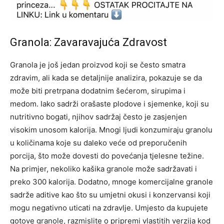
Granola: Zavaravajuća Zdravost
Granola je još jedan proizvod koji se često smatra
zdravim, ali kada se detaljnije analizira, pokazuje se da
može biti pretrpana dodatnim šećerom, sirupima i
medom. Iako sadrži orašaste plodove i sjemenke, koji su
nutritivno bogati, njihov sadržaj često je zasjenjen
visokim unosom kalorija.
Mnogi ljudi konzumiraju granolu
u količinama koje su daleko veće od preporučenih
porcija, što može dovesti do povećanja tjelesne težine.
Na primjer, nekoliko kašika granole može sadržavati i
preko 300 kalorija.
Dodatno, mnoge komercijalne granole
sadrže aditive kao što su umjetni okusi i konzervansi koji
mogu negativno uticati na zdravlje.
Umjesto da kupujete
gotove granole, razmislite o pripremi vlastitih verzija kod