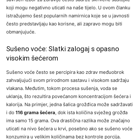
koji mogu negativno uticati na naše tijelo. U ovom članku
istražujemo šest popularnih namirnica koje se u javnosti
često predstavljaju kao korisne, ali zapravo mogu biti
obmanjujuće.
Sušeno voće: Slatki zalogaj s opasno
visokim šećerom
Sušeno voće često se percipira kao zdrav međuobrok
zahvaljujući svom prirodnom sastavu i visokom sadržaju
vlakana. Međutim, tokom procesa sušenja, voda se
uklanja, što rezultira povećanom koncentracijom šećera i
kalorija. Na primjer, jedna šalica grožđica može sadržavati
i do
116 grama šećera
, dok ista količina svježeg grožđa
ima samo 15 grama. Ova drastična razlika može značajno
uticati na nivo šećera u krvi, posebno ako se sušeno voće
konzumira u velikim količinama bez kontrole porcija.