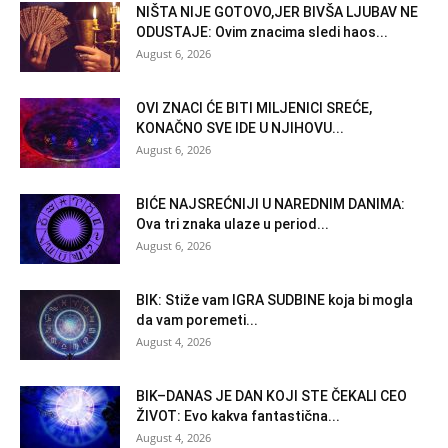
NIŠTA NIJE GOTOVO,JER BIVŠA LJUBAV NE
ODUSTAJE: Ovim znacima sledi haos...
August 6, 2026
OVI ZNACI ĆE BITI MILJENICI SREĆE,
KONAČNO SVE IDE U NJIHOVU...
August 6, 2026
BIĆE NAJSREĆNIJI U NAREDNIM DANIMA:
Ova tri znaka ulaze u period...
August 6, 2026
BIK: Stiže vam IGRA SUDBINE koja bi mogla
da vam poremeti...
August 4, 2026
BIK–DANAS JE DAN KOJI STE ČEKALI CEO
ŽIVOT: Evo kakva fantastična...
August 4, 2026