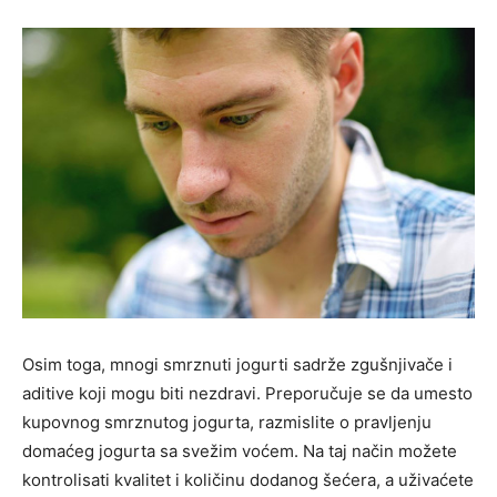
Osim toga, mnogi smrznuti jogurti sadrže zgušnjivače i
aditive koji mogu biti nezdravi. Preporučuje se da umesto
kupovnog smrznutog jogurta, razmislite o pravljenju
domaćeg jogurta sa svežim voćem. Na taj način možete
kontrolisati kvalitet i količinu dodanog šećera, a uživaćete