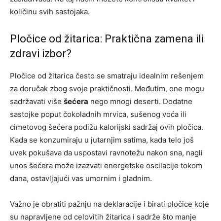
količinu svih sastojaka.
Pločice od žitarica: Praktična zamena ili
zdravi izbor?
Pločice od žitarica često se smatraju idealnim rešenjem
za doručak zbog svoje praktičnosti. Međutim, one mogu
sadržavati više
šećera
nego mnogi deserti. Dodatne
sastojke poput čokoladnih mrvica, sušenog voća ili
cimetovog šećera podižu kalorijski sadržaj ovih pločica.
Kada se konzumiraju u jutarnjim satima, kada telo još
uvek pokušava da uspostavi ravnotežu nakon sna, nagli
unos šećera može izazvati energetske oscilacije tokom
dana, ostavljajući vas umornim i gladnim.
Važno je obratiti pažnju na deklaracije i birati pločice koje
su napravljene od celovitih žitarica i sadrže što manje