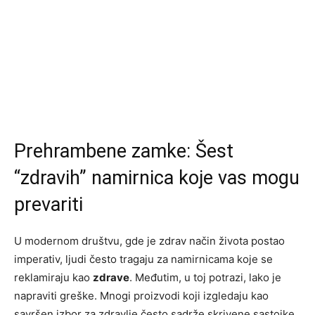
Prehrambene zamke: Šest
“zdravih” namirnica koje vas mogu
prevariti
U modernom društvu, gde je zdrav način života postao
imperativ, ljudi često tragaju za namirnicama koje se
reklamiraju kao
zdrave
. Međutim, u toj potrazi, lako je
napraviti greške. Mnogi proizvodi koji izgledaju kao
savršen izbor za zdravlje često sadrže skrivene sastojke