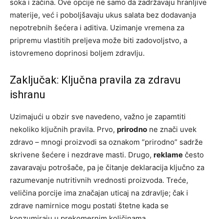
soka i začina. Ove opcije ne samo da zadržavaju hranljive
materije, već i poboljšavaju ukus salata bez dodavanja
nepotrebnih šećera i aditiva. Uzimanje vremena za
pripremu vlastitih preljeva može biti zadovoljstvo, a
istovremeno doprinosi boljem zdravlju.
Zaključak: Ključna pravila za zdravu
ishranu
Uzimajući u obzir sve navedeno, važno je zapamtiti
nekoliko ključnih pravila. Prvo,
prirodno
ne znači uvek
zdravo – mnogi proizvodi sa oznakom “prirodno” sadrže
skrivene šećere i nezdrave masti. Drugo,
reklame
često
zavaravaju potrošače, pa je čitanje deklaracija ključno za
razumevanje nutritivnih vrednosti proizvoda. Treće,
veličina porcije ima značajan uticaj na zdravlje; čak i
zdrave namirnice mogu postati štetne kada se
konzumiraju u prekomernim količinama.