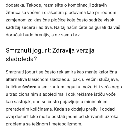
dodataka. Takođe, razmislite o kombinaciji zdravih
žitarica sa voćem i orašastim plodovima kao prirodnom
zamjenom za klasične pločice koje često sadrže visok
sadržaj šećera i aditiva. Na taj način ćete osigurati da vaš
doručak bude hranljiv, a ne samo brz.
Smrznuti jogurt: Zdravija verzija
sladoleda?
Smrznuti jogurt se često reklamira kao manje kalorična
alternativa klasičnom sladoledu. Ipak, u većini slučajeva,
količina
šećera
u smrznutom jogurtu može biti veća nego
u tradicionalnim sladoledima. I dok reklame ističu voće
kao sastojak, ono se često pojavljuje u minimalnim,
prerađenim količinama. Kada se dodaju prelivi i dodaci,
ovaj desert lako može postati jedan od skrivenih uzroka
problema sa težinom i metabolizmom.