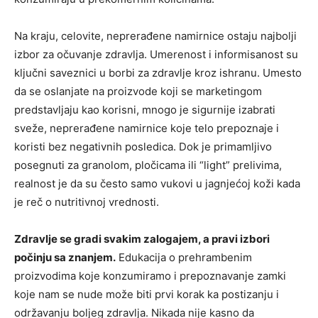
Na kraju, celovite, neprerađene namirnice ostaju najbolji
izbor za očuvanje zdravlja. Umerenost i informisanost su
ključni saveznici u borbi za zdravlje kroz ishranu. Umesto
da se oslanjate na proizvode koji se marketingom
predstavljaju kao korisni, mnogo je sigurnije izabrati
sveže, neprerađene namirnice koje telo prepoznaje i
koristi bez negativnih posledica. Dok je primamljivo
posegnuti za granolom, pločicama ili “light” prelivima,
realnost je da su često samo vukovi u jagnjećoj koži kada
je reč o nutritivnoj vrednosti.
Zdravlje se gradi svakim zalogajem, a pravi izbori
počinju sa znanjem.
Edukacija o prehrambenim
proizvodima koje konzumiramo i prepoznavanje zamki
koje nam se nude može biti prvi korak ka postizanju i
održavanju boljeg zdravlja. Nikada nije kasno da