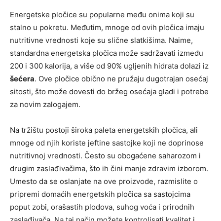
Energetske pločice su popularne među onima koji su
stalno u pokretu. Međutim, mnoge od ovih pločica imaju
nutritivne vrednosti koje su slične slatkišima. Naime,
standardna energetska pločica može sadržavati između
200 i 300 kalorija, a više od 90% ugljenih hidrata dolazi iz
šećera
. Ove pločice obično ne pružaju dugotrajan osećaj
sitosti, što može dovesti do bržeg osećaja gladi i potrebe
za novim zalogajem.
Na tržištu postoji široka paleta energetskih pločica, ali
mnoge od njih koriste jeftine sastojke koji ne doprinose
nutritivnoj vrednosti. Često su obogaćene saharozom i
drugim zaslađivačima, što ih čini manje zdravim izborom.
Umesto da se oslanjate na ove proizvode, razmislite o
pripremi domaćih energetskih pločica sa sastojcima
poput zobi, orašastih plodova, suhog voća i prirodnih
zaslađivača. Na taj način možete kontrolisati kvalitet i