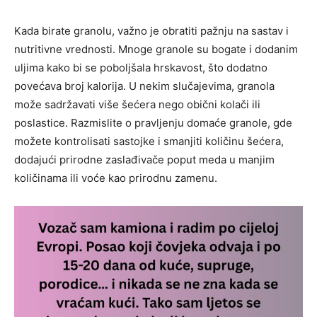
Kada birate granolu, važno je obratiti pažnju na sastav i
nutritivne vrednosti. Mnoge granole su bogate i dodanim
uljima kako bi se poboljšala hrskavost, što dodatno
povećava broj kalorija. U nekim slučajevima, granola
može sadržavati više šećera nego obični kolači ili
poslastice. Razmislite o pravljenju domaće granole, gde
možete kontrolisati sastojke i smanjiti količinu šećera,
dodajući prirodne zaslađivače poput meda u manjim
količinama ili voće kao prirodnu zamenu.