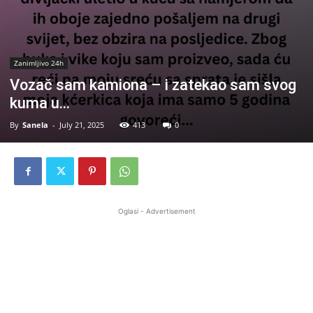
Zanimljivo 24h
Vozač sam kamiona – i zatekao sam svog
kuma u…
By
Sanela
-
July 21, 2025
413
0
Oglasi - Advertisement