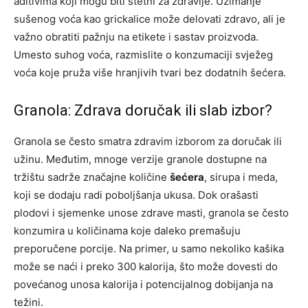
aditivima koji mogu biti štetni za zdravlje. Uzimanje
sušenog voća kao grickalice može delovati zdravo, ali je
važno obratiti pažnju na etikete i sastav proizvoda.
Umesto suhog voća, razmislite o konzumaciji svježeg
voća koje pruža više hranjivih tvari bez dodatnih šećera.
Granola: Zdrava doručak ili slab izbor?
Granola se često smatra zdravim izborom za doručak ili
užinu. Međutim, mnoge verzije granole dostupne na
tržištu sadrže značajne količine
šećera
, sirupa i meda,
koji se dodaju radi poboljšanja ukusa. Dok orašasti
plodovi i sjemenke unose zdrave masti, granola se često
konzumira u količinama koje daleko premašuju
preporučene porcije. Na primer, u samo nekoliko kašika
može se naći i preko 300 kalorija, što može dovesti do
povećanog unosa kalorija i potencijalnog dobijanja na
težini.