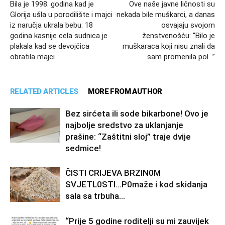
Bila je 1998. godina kad je
Ove naše javne ličnosti su
Glorija ušla u porodilište i majci
nekada bile muškarci, a danas
iz naručja ukrala bebu: 18
osvajaju svojom
godina kasnije cela sudnica je
ženstvenošću: “Bilo je
plakala kad se devojčica
muškaraca koji nisu znali da
obratila majci
sam promenila pol…”
RELATED ARTICLES
MORE FROM AUTHOR
Bez sirćeta ili sode bikarbone! Ovo je
najbolje sredstvo za uklanjanje
prašine: “Zaštitni sloj” traje dvije
sedmice!
ČISTI CRIJEVA BRZIN0M
SVJETL0STI…P0maže i kod skidanja
sala sa trbuha…
“Prije 5 godine roditelji su mi zauvijek