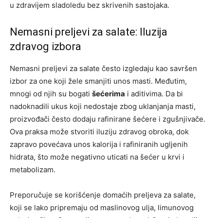
u zdravijem sladoledu bez skrivenih sastojaka.
Nemasni preljevi za salate: Iluzija
zdravog izbora
Nemasni preljevi za salate često izgledaju kao savršen
izbor za one koji žele smanjiti unos masti. Međutim,
mnogi od njih su bogati
šećerima
i aditivima. Da bi
nadoknadili ukus koji nedostaje zbog uklanjanja masti,
proizvođači često dodaju rafinirane šećere i zgušnjivače.
Ova praksa može stvoriti iluziju zdravog obroka, dok
zapravo povećava unos kalorija i rafiniranih ugljenih
hidrata, što može negativno uticati na šećer u krvi i
metabolizam.
Preporučuje se korišćenje domaćih preljeva za salate,
koji se lako pripremaju od maslinovog ulja, limunovog