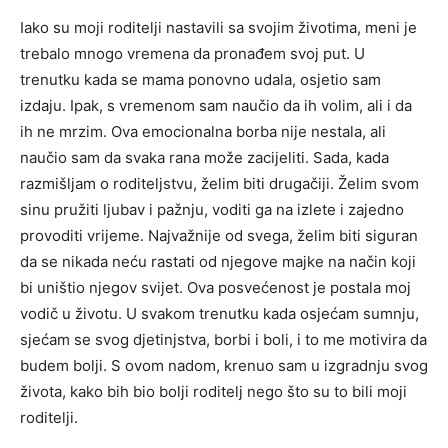
Iako su moji roditelji nastavili sa svojim životima, meni je
trebalo mnogo vremena da pronađem svoj put. U
trenutku kada se mama ponovno udala, osjetio sam
izdaju. Ipak, s vremenom sam naučio da ih volim, ali i da
ih ne mrzim. Ova emocionalna borba nije nestala, ali
naučio sam da svaka rana može zacijeliti. Sada, kada
razmišljam o roditeljstvu, želim biti drugačiji. Želim svom
sinu pružiti ljubav i pažnju, voditi ga na izlete i zajedno
provoditi vrijeme. Najvažnije od svega, želim biti siguran
da se nikada neću rastati od njegove majke na način koji
bi uništio njegov svijet. Ova posvećenost je postala moj
vodič u životu. U svakom trenutku kada osjećam sumnju,
sjećam se svog djetinjstva, borbi i boli, i to me motivira da
budem bolji. S ovom nadom, krenuo sam u izgradnju svog
života, kako bih bio bolji roditelj nego što su to bili moji
roditelji.