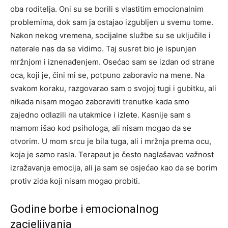
oba roditelja. Oni su se borili s vlastitim emocionalnim
problemima, dok sam ja ostajao izgubljen u svemu tome.
Nakon nekog vremena, socijalne službe su se uključile i
naterale nas da se vidimo. Taj susret bio je ispunjen
mržnjom i iznenađenjem. Osećao sam se izdan od strane
oca, koji je, čini mi se, potpuno zaboravio na mene. Na
svakom koraku, razgovarao sam o svojoj tugi i gubitku, ali
nikada nisam mogao zaboraviti trenutke kada smo
zajedno odlazili na utakmice i izlete. Kasnije sam s
mamom išao kod psihologa, ali nisam mogao da se
otvorim. U mom srcu je bila tuga, ali i mržnja prema ocu,
koja je samo rasla. Terapeut je često naglašavao važnost
izražavanja emocija, ali ja sam se osjećao kao da se borim
protiv zida koji nisam mogao probiti.
Godine borbe i emocionalnog
zacjeljivanja