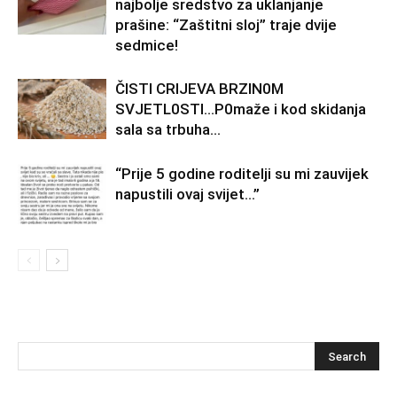
najbolje sredstvo za uklanjanje
prašine: “Zaštitni sloj” traje dvije
sedmice!
ČISTI CRIJEVA BRZIN0M
SVJETL0STI…P0maže i kod skidanja
sala sa trbuha…
“Prije 5 godine roditelji su mi zauvijek
napustili ovaj svijet…”