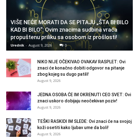
VIŠE NEĆE MORATI DA SE PITAJU „ŠTA BI BILO
KAD BI BILO“: Ovim znacima sudbina vraća
propuštenu priliku sa osobom iz prošlosti!
Urednik
-
August 9, 2026
0
NIKO NIJE OČEKIVAO OVAKAV RASPLET: Ovi
znaci će konačno dobiti odgovor na pitanje
zbog kojeg su dugo patili!
August 9, 2026
JEDNA OSOBA ĆE IM OKRENUTI CEO SVET: Ovi
znaci uskoro dobijaju neočekivan poziv!
August 9, 2026
TEŠKI RASKIDI IM SLEDE: Ovi znaci će na svojoj
koži osetiti kako ljubav ume da boli!
August 9, 2026