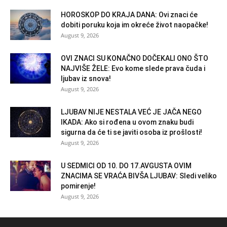
HOROSKOP DO KRAJA DANA: Ovi znaci će
dobiti poruku koja im okreće život naopačke!
August 9, 2026
OVI ZNACI SU KONAČNO DOČEKALI ONO ŠTO
NAJVIŠE ŽELE: Evo kome slede prava čuda i
ljubav iz snova!
August 9, 2026
LJUBAV NIJE NESTALA VEĆ JE JAČA NEGO
IKADA: Ako si rođena u ovom znaku budi
sigurna da će ti se javiti osoba iz prošlosti!
August 9, 2026
U SEDMICI OD 10. DO 17.AVGUSTA OVIM
ZNACIMA SE VRAĆA BIVŠA LJUBAV: Sledi veliko
pomirenje!
August 9, 2026