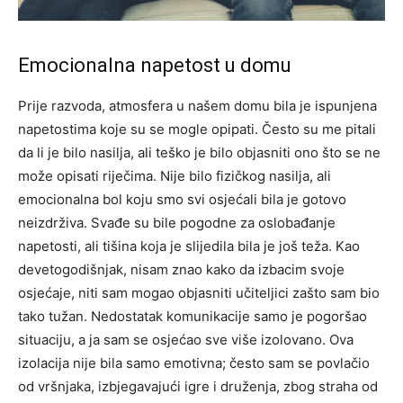
Emocionalna napetost u domu
Prije razvoda, atmosfera u našem domu bila je ispunjena
napetostima koje su se mogle opipati. Često su me pitali
da li je bilo nasilja, ali teško je bilo objasniti ono što se ne
može opisati riječima. Nije bilo fizičkog nasilja, ali
emocionalna bol koju smo svi osjećali bila je gotovo
neizdrživa. Svađe su bile pogodne za oslobađanje
napetosti, ali tišina koja je slijedila bila je još teža. Kao
devetogodišnjak, nisam znao kako da izbacim svoje
osjećaje, niti sam mogao objasniti učiteljici zašto sam bio
tako tužan. Nedostatak komunikacije samo je pogoršao
situaciju, a ja sam se osjećao sve više izolovano. Ova
izolacija nije bila samo emotivna; često sam se povlačio
od vršnjaka, izbjegavajući igre i druženja, zbog straha od