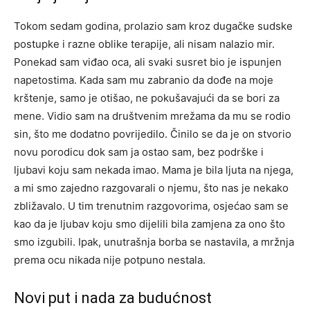
Tokom sedam godina, prolazio sam kroz dugačke sudske
postupke i razne oblike terapije, ali nisam nalazio mir.
Ponekad sam viđao oca, ali svaki susret bio je ispunjen
napetostima. Kada sam mu zabranio da dođe na moje
krštenje, samo je otišao, ne pokušavajući da se bori za
mene. Vidio sam na društvenim mrežama da mu se rodio
sin, što me dodatno povrijedilo. Činilo se da je on stvorio
novu porodicu dok sam ja ostao sam, bez podrške i
ljubavi koju sam nekada imao. Mama je bila ljuta na njega,
a mi smo zajedno razgovarali o njemu, što nas je nekako
zbližavalo. U tim trenutnim razgovorima, osjećao sam se
kao da je ljubav koju smo dijelili bila zamjena za ono što
smo izgubili. Ipak, unutrašnja borba se nastavila, a mržnja
prema ocu nikada nije potpuno nestala.
Novi put i nada za budućnost