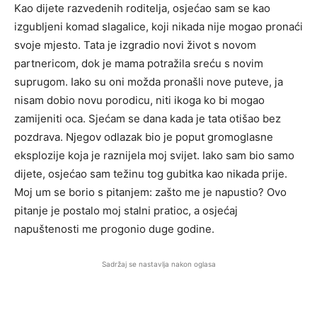
Kao dijete razvedenih roditelja, osjećao sam se kao
izgubljeni komad slagalice, koji nikada nije mogao pronaći
svoje mjesto. Tata je izgradio novi život s novom
partnericom, dok je mama potražila sreću s novim
suprugom. Iako su oni možda pronašli nove puteve, ja
nisam dobio novu porodicu, niti ikoga ko bi mogao
zamijeniti oca. Sjećam se dana kada je tata otišao bez
pozdrava. Njegov odlazak bio je poput gromoglasne
eksplozije koja je raznijela moj svijet. Iako sam bio samo
dijete, osjećao sam težinu tog gubitka kao nikada prije.
Moj um se borio s pitanjem: zašto me je napustio? Ovo
pitanje je postalo moj stalni pratioc, a osjećaj
napuštenosti me progonio duge godine.
Sadržaj se nastavlja nakon oglasa