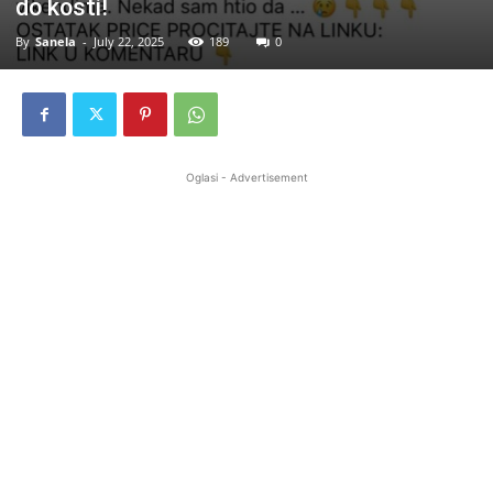
do kosti!
By
Sanela
-
July 22, 2025
189
0
Oglasi - Advertisement