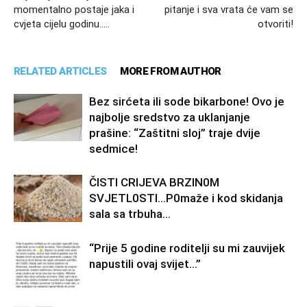
momentalno postaje jaka i
pitanje i sva vrata će vam se
cvjeta cijelu godinu…..
otvoriti!
RELATED ARTICLES
MORE FROM AUTHOR
Bez sirćeta ili sode bikarbone! Ovo je
najbolje sredstvo za uklanjanje
prašine: “Zaštitni sloj” traje dvije
sedmice!
ČISTI CRIJEVA BRZIN0M
SVJETL0STI…P0maže i kod skidanja
sala sa trbuha…
“Prije 5 godine roditelji su mi zauvijek
napustili ovaj svijet…”