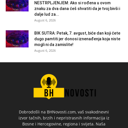
NESTRPLJENJEM: Ako si rođena u ovom
znaku za dva dana ćeš shvatiti da je tvoj bivši i
dalje lud za...
August 6, 2026
BIK SUTRA: Petak, 7. avgust, biće dan koji ćete
dugo pamtiti jer donosi iznenađenja koja niste
mogli ni da zamislite!
August 6, 2026
Dobrodošli na BHNovosti.com, vaš svakodnevni
izvor tačnih, brzih i nepristrasnih informacija iz
Bosne i Hercegovine, regiona i svijeta. Naša