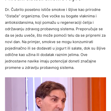
Dr. Čubrilo posebno ističe smokve i šljive kao prirodne
“čistače” organizma. Ove voćke su bogate vlaknima i
antioksidansima, koji pomažu u regeneraciji ćelija i
održavanju zdravog probavnog sistema. Preporučuje se
da se jedu uveče, što može pomoći telu da se pripremi za
novi dan. Na primjer, smokve se mogu konzumirati
pojedinačno ili se dodavati u jogurt ili salate, dok su šljive
odlične kao užina ili dodatak raznim jelima. Ove
jednostavne navike imaju potencijal doneti značajne
promene u zdravlju probavnog sistema.