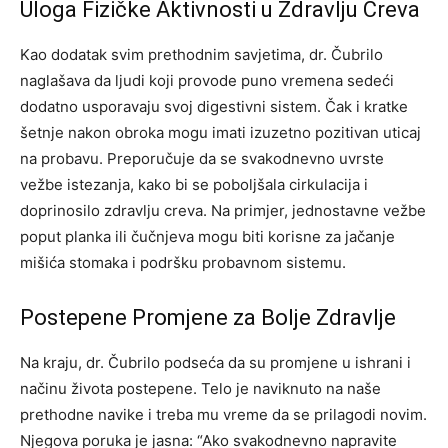
Uloga Fizičke Aktivnosti u Zdravlju Creva
Kao dodatak svim prethodnim savjetima, dr. Čubrilo
naglašava da ljudi koji provode puno vremena sedeći
dodatno usporavaju svoj digestivni sistem. Čak i kratke
šetnje nakon obroka mogu imati izuzetno pozitivan uticaj
na probavu. Preporučuje da se svakodnevno uvrste
vežbe istezanja, kako bi se poboljšala cirkulacija i
doprinosilo zdravlju creva. Na primjer, jednostavne vežbe
poput planka ili čučnjeva mogu biti korisne za jačanje
mišića stomaka i podršku probavnom sistemu.
Postepene Promjene za Bolje Zdravlje
Na kraju, dr. Čubrilo podseća da su promjene u ishrani i
načinu života postepene. Telo je naviknuto na naše
prethodne navike i treba mu vreme da se prilagodi novim.
Njegova poruka je jasna: “Ako svakodnevno napravite