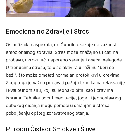
Emocionalno Zdravlje i Stres
Osim fizičkih aspekata, dr. Čubrilo ukazuje na važnost
emocionalnog zdravlja. Stres može značajno uticati na
probavu, uzrokujući usporeno varenje i osećaj nelagode.
U trenucima stresa, telo se aktivira u režimu “bori se ili
beži”, što može ometati normalan protok krvi u crevima.
Zbog toga je važno pridavati pažnju tehnikama relaksacije
i kvalitetnom snu, koji su jednako bitni kao i pravilna
ishrana. Tehnike poput meditacije, joge ili jednostavnog
dubokog disanja mogu pomoći u smanjenju stresa i
poboljšanju opšteg zdravstvenog stanja.
Prirodni Čistači: Smokve i Šljive