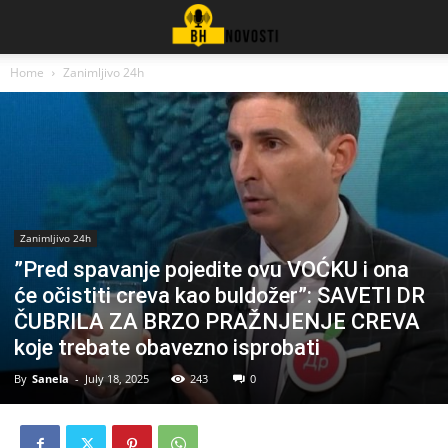
Home
Zanimljivo 24h
Zanimljivo 24h
”Pred spavanje pojedite ovu VOĆKU i ona
će očistiti creva kao buldožer”: SAVETI DR
ČUBRILA ZA BRZO PRAŽNJENJE CREVA
koje trebate obavezno isprobati
By
Sanela
-
July 18, 2025
243
0