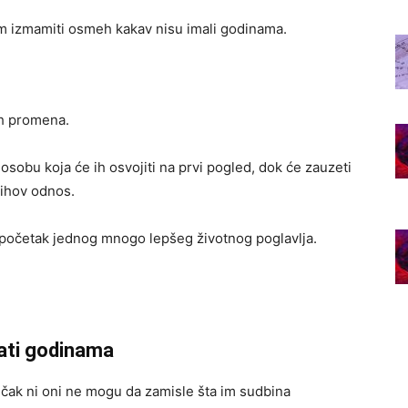
im izmamiti osmeh kakav nisu imali godinama.
ih promena.
osobu koja će ih osvojiti na prvi pogled, dok će zauzeti
jihov odnos.
 početak jednog mnogo lepšeg životnog poglavlja.
čati godinama
li čak ni oni ne mogu da zamisle šta im sudbina