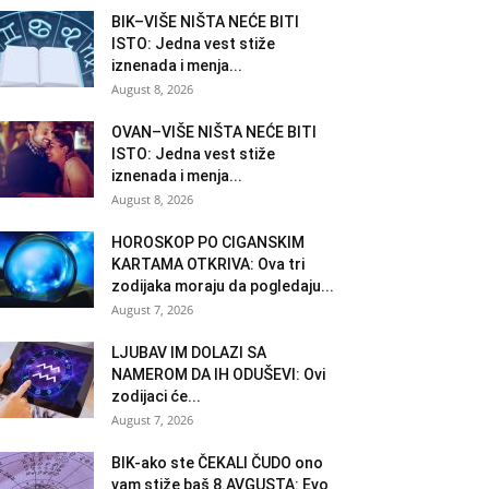
BIK–VIŠE NIŠTA NEĆE BITI
ISTO: Jedna vest stiže
iznenada i menja...
August 8, 2026
OVAN–VIŠE NIŠTA NEĆE BITI
ISTO: Jedna vest stiže
iznenada i menja...
August 8, 2026
HOROSKOP PO CIGANSKIM
KARTAMA OTKRIVA: Ova tri
zodijaka moraju da pogledaju...
August 7, 2026
LJUBAV IM DOLAZI SA
NAMEROM DA IH ODUŠEVI: Ovi
zodijaci će...
August 7, 2026
BIK-ako ste ČEKALI ČUDO ono
vam stiže baš 8.AVGUSTA: Evo