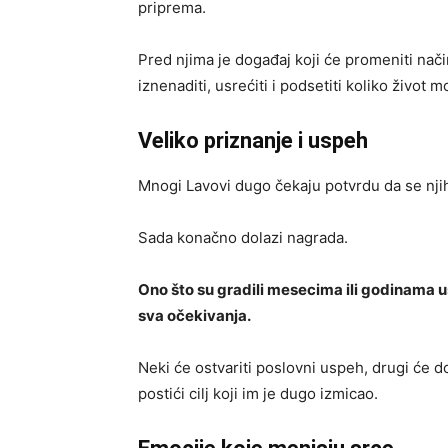
priprema.
Pred njima je događaj koji će promeniti nači
iznenaditi, usrećiti i podsetiti koliko život m
Veliko priznanje i uspeh
Mnogi Lavovi dugo čekaju potvrdu da se njih
Sada konačno dolazi nagrada.
Ono što su gradili mesecima ili godinama u
sva očekivanja.
Neki će ostvariti poslovni uspeh, drugi će do
postići cilj koji im je dugo izmicao.