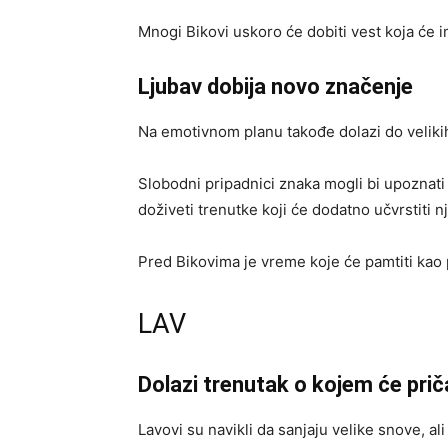
Mnogi Bikovi uskoro će dobiti vest koja će 
Ljubav dobija novo značenje
Na emotivnom planu takođe dolazi do velik
Slobodni pripadnici znaka mogli bi upoznati 
doživeti trenutke koji će dodatno učvrstiti n
Pred Bikovima je vreme koje će pamtiti kao
LAV
Dolazi trenutak o kojem će pri
Lavovi su navikli da sanjaju velike snove, a