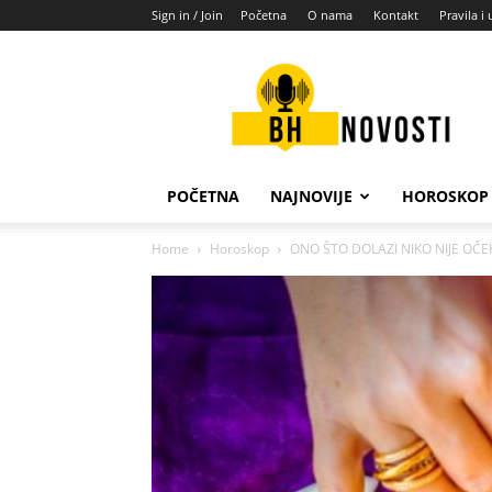
Sign in / Join
Početna
O nama
Kontakt
Pravila i 
BH
novosti
POČETNA
NAJNOVIJE
HOROSKOP
Home
Horoskop
ONO ŠTO DOLAZI NIKO NIJE OČEKIVA