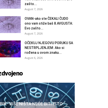
zašto...
August 7, 2026
OVAN-ako ste ČEKALI ČUDO
ono vam stiže baš 8.AVGUSTA:
Evo zašto...
August 7, 2026
OČEKUJ NJEGOVU PORUKU SA
NESTRPLJENJEM: Ako si
rođena u ovom znaku...
August 6, 2026
zdvojeno
BIK–VIŠE NIŠTA NEĆE BITI ISTO: