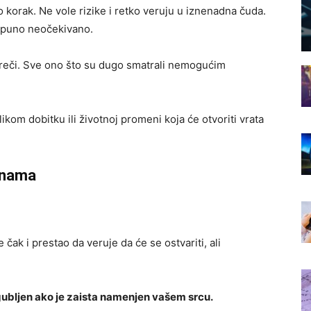
o korak. Ne vole rizike i retko veruju u iznenadna čuda.
tpuno neočekivano.
z reči. Sve ono što su dugo smatrali nemogućim
ikom dobitku ili životnoj promeni koja će otvoriti vrata
dinama
ak i prestao da veruje da će se ostvariti, ali
gubljen ako je zaista namenjen vašem srcu.