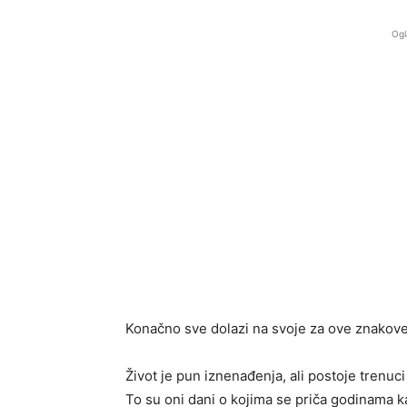
Ogl
Konačno sve dolazi na svoje za ove znakove
Život je pun iznenađenja, ali postoje trenuc
To su oni dani o kojima se priča godinama ka