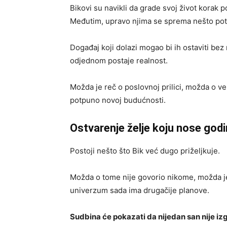
Bikovi su navikli da grade svoj život korak p
Međutim, upravo njima se sprema nešto po
Događaj koji dolazi mogao bi ih ostaviti be
odjednom postaje realnost.
Možda je reč o poslovnoj prilici, možda o vel
potpuno novoj budućnosti.
Ostvarenje želje koju nose go
Postoji nešto što Bik već dugo priželjkuje.
Možda o tome nije govorio nikome, možda je č
univerzum sada ima drugačije planove.
Sudbina će pokazati da nijedan san nije iz