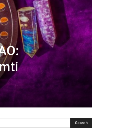
AO:
amti