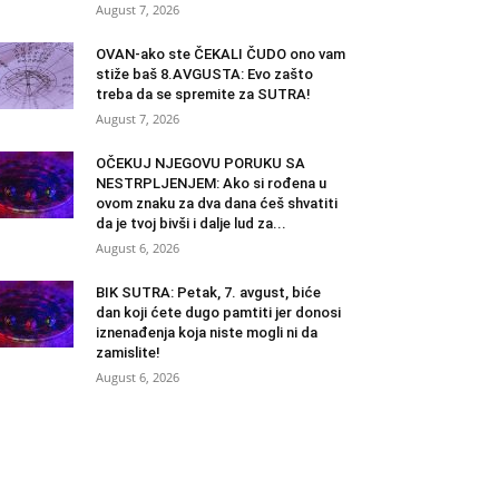
August 7, 2026
OVAN-ako ste ČEKALI ČUDO ono vam
stiže baš 8.AVGUSTA: Evo zašto
treba da se spremite za SUTRA!
August 7, 2026
OČEKUJ NJEGOVU PORUKU SA
NESTRPLJENJEM: Ako si rođena u
ovom znaku za dva dana ćeš shvatiti
da je tvoj bivši i dalje lud za...
August 6, 2026
BIK SUTRA: Petak, 7. avgust, biće
dan koji ćete dugo pamtiti jer donosi
iznenađenja koja niste mogli ni da
zamislite!
August 6, 2026