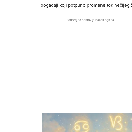
događaji koji potpuno promene tok nečijeg ž
Sadržaj se nastavlja nakon oglasa