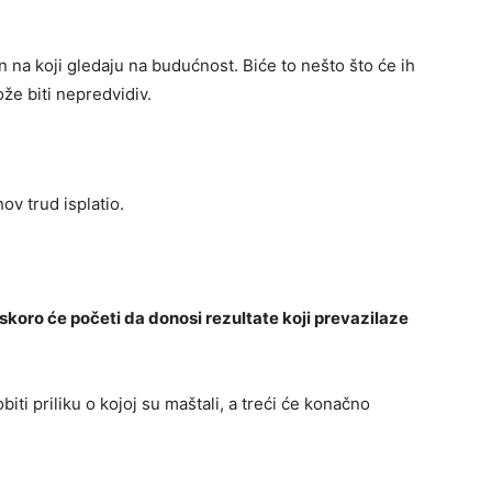
n na koji gledaju na budućnost. Biće to nešto što će ih
ože biti nepredvidiv.
ov trud isplatio.
skoro će početi da donosi rezultate koji prevazilaze
biti priliku o kojoj su maštali, a treći će konačno