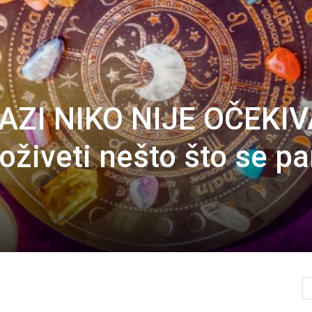
ZI NIKO NIJE OČEKIV
oživeti nešto što se p