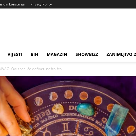
uslovi korištenja
Privacy Policy
VIJESTI
BIH
MAGAZIN
SHOWBIZZ
ZANIMLJIVO 
O: Ovi znaci će doživeti nešto što...