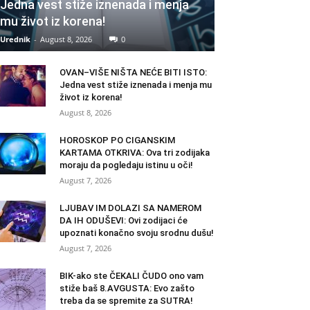
Jedna vest stiže iznenada i menja
mu život iz korena!
Urednik
-
August 8, 2026
0
OVAN–VIŠE NIŠTA NEĆE BITI ISTO:
Jedna vest stiže iznenada i menja mu
život iz korena!
August 8, 2026
HOROSKOP PO CIGANSKIM
KARTAMA OTKRIVA: Ova tri zodijaka
moraju da pogledaju istinu u oči!
August 7, 2026
LJUBAV IM DOLAZI SA NAMEROM
DA IH ODUŠEVI: Ovi zodijaci će
upoznati konačno svoju srodnu dušu!
August 7, 2026
BIK-ako ste ČEKALI ČUDO ono vam
stiže baš 8.AVGUSTA: Evo zašto
treba da se spremite za SUTRA!