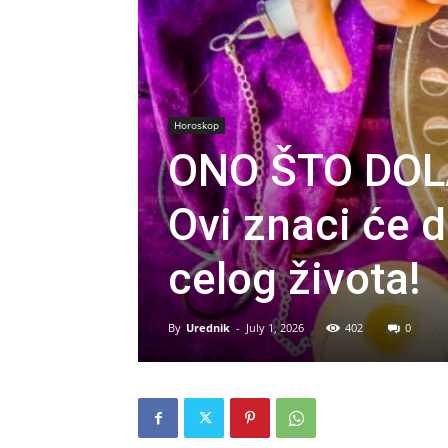
Horoskop
ONO ŠTO DOLA
Ovi znaci će d
celog života!
By
Urednik
-
July 1, 2026
402
0