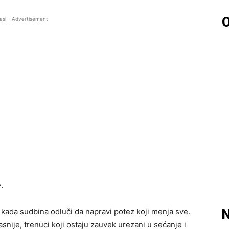
O
asi - Advertisement
.
i kada sudbina odluči da napravi potez koji menja sve.
N
snije, trenuci koji ostaju zauvek urezani u sećanje i