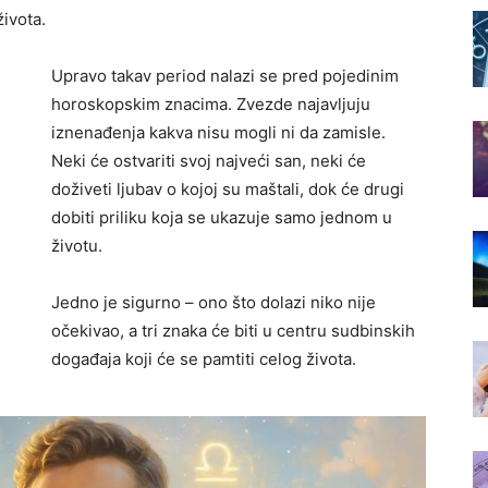
ivota.
Upravo takav period nalazi se pred pojedinim
horoskopskim znacima. Zvezde najavljuju
iznenađenja kakva nisu mogli ni da zamisle.
Neki će ostvariti svoj najveći san, neki će
doživeti ljubav o kojoj su maštali, dok će drugi
dobiti priliku koja se ukazuje samo jednom u
životu.
Jedno je sigurno – ono što dolazi niko nije
očekivao, a tri znaka će biti u centru sudbinskih
događaja koji će se pamtiti celog života.