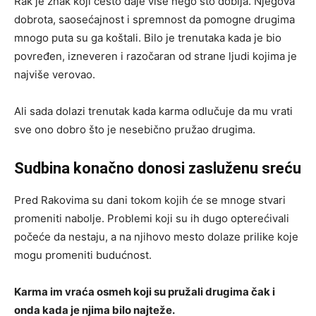
Rak je znak koji često daje više nego što dobija. Njegova
dobrota, saosećajnost i spremnost da pomogne drugima
mnogo puta su ga koštali. Bilo je trenutaka kada je bio
povređen, izneveren i razočaran od strane ljudi kojima je
najviše verovao.
Ali sada dolazi trenutak kada karma odlučuje da mu vrati
sve ono dobro što je nesebično pružao drugima.
Sudbina konačno donosi zasluženu sreću
Pred Rakovima su dani tokom kojih će se mnoge stvari
promeniti nabolje. Problemi koji su ih dugo opterećivali
počeće da nestaju, a na njihovo mesto dolaze prilike koje
mogu promeniti budućnost.
Karma im vraća osmeh koji su pružali drugima čak i
onda kada je njima bilo najteže.