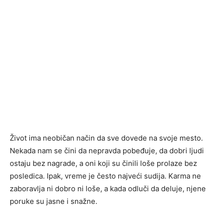
Život ima neobičan način da sve dovede na svoje mesto.
Nekada nam se čini da nepravda pobeđuje, da dobri ljudi
ostaju bez nagrade, a oni koji su činili loše prolaze bez
posledica. Ipak, vreme je često najveći sudija. Karma ne
zaboravlja ni dobro ni loše, a kada odluči da deluje, njene
poruke su jasne i snažne.