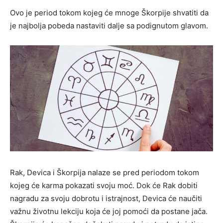
Ovo je period tokom kojeg će mnoge Škorpije shvatiti da
je najbolja pobeda nastaviti dalje sa podignutom glavom.
Rak, Devica i Škorpija nalaze se pred periodom tokom
kojeg će karma pokazati svoju moć. Dok će Rak dobiti
nagradu za svoju dobrotu i istrajnost, Devica će naučiti
važnu životnu lekciju koja će joj pomoći da postane jača.