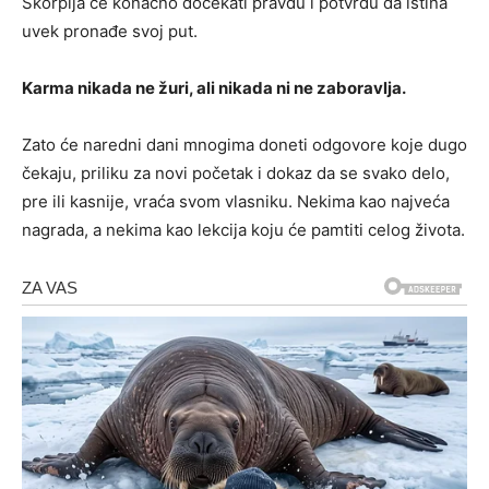
Škorpija će konačno dočekati pravdu i potvrdu da istina
uvek pronađe svoj put.
Karma nikada ne žuri, ali nikada ni ne zaboravlja.
Zato će naredni dani mnogima doneti odgovore koje dugo
čekaju, priliku za novi početak i dokaz da se svako delo,
pre ili kasnije, vraća svom vlasniku. Nekima kao najveća
nagrada, a nekima kao lekcija koju će pamtiti celog života.