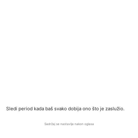
Sledi period kada baš svako dobija ono što je zaslužio.
Sadržaj se nastavlja nakon oglasa