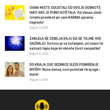
OVAN-NISTE ODUSTALI OD SVOJE DOBROTE
IAKO VAS JE PUNO KOŠTALA: Od danas sledi
totalni preokret jer vam KARMA sprema
nagradu!
August 4, 2026
ZAKLELA SE ZEMLJA RAJU DA SE TAJNE SVE
SAZNAJU: Gotovo je sa ćutanjem, ovi znaci će
saznati tajnu koja im okreće život naopačke!
August 3, 2026
DO KRAJA OVE SEDMICE SLEDI POMIRENJE
BIVŠIH: Nova šansa, novi početak i kraj ega i
inata!
August 3, 2026