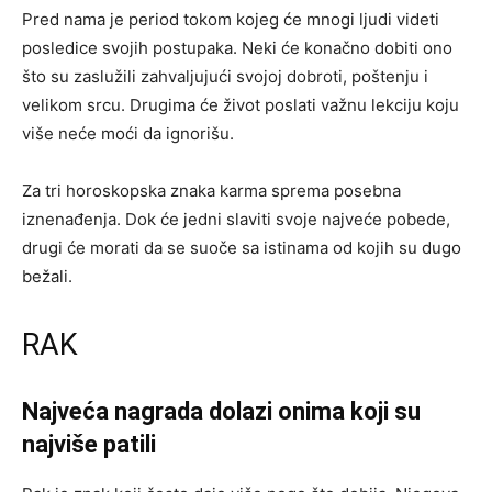
Pred nama je period tokom kojeg će mnogi ljudi videti
posledice svojih postupaka. Neki će konačno dobiti ono
što su zaslužili zahvaljujući svojoj dobroti, poštenju i
velikom srcu. Drugima će život poslati važnu lekciju koju
više neće moći da ignorišu.
Za tri horoskopska znaka karma sprema posebna
iznenađenja. Dok će jedni slaviti svoje najveće pobede,
drugi će morati da se suoče sa istinama od kojih su dugo
bežali.
RAK
Najveća nagrada dolazi onima koji su
najviše patili