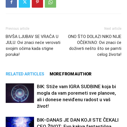
Previous article
Next article
BIVŠA LJUBAV SE VRAĆA U
ONO ŠTO DOLAZI NIKO NIJE
JULU: Ovi znaci neće verovati
OČEKIVAO: Ovi znaci će
svojim očima kada stigne
doživeti nešto što se pamti
poruka!
celog života!
RELATED ARTICLES
MORE FROM AUTHOR
BIK: Stiže vam IGRA SUDBINE koja bi
mogla da vam poremeti sve planove,
ali i donese neviđenu radost u vaš
život!
BIK–DANAS JE DAN KOJI STE ČEKALI
CEO ŽIVOT: Evo kakva fantastična