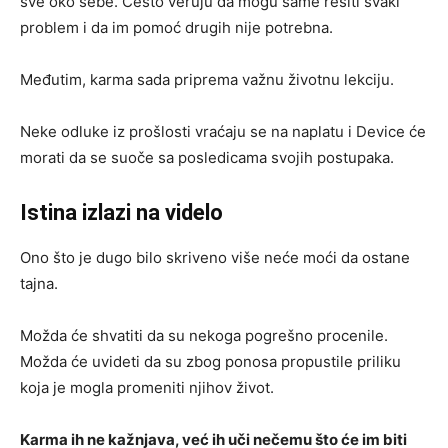
sve oko sebe. Često veruju da mogu same rešiti svaki
problem i da im pomoć drugih nije potrebna.
Međutim, karma sada priprema važnu životnu lekciju.
Neke odluke iz prošlosti vraćaju se na naplatu i Device će
morati da se suoče sa posledicama svojih postupaka.
Istina izlazi na videlo
Ono što je dugo bilo skriveno više neće moći da ostane
tajna.
Možda će shvatiti da su nekoga pogrešno procenile.
Možda će uvideti da su zbog ponosa propustile priliku
koja je mogla promeniti njihov život.
Karma ih ne kažnjava, već ih uči nečemu što će im biti