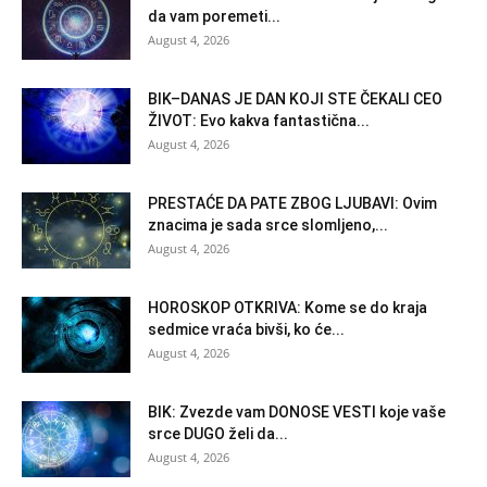
da vam poremeti...
August 4, 2026
BIK–DANAS JE DAN KOJI STE ČEKALI CEO
ŽIVOT: Evo kakva fantastična...
August 4, 2026
PRESTAĆE DA PATE ZBOG LJUBAVI: Ovim
znacima je sada srce slomljeno,...
August 4, 2026
HOROSKOP OTKRIVA: Kome se do kraja
sedmice vraća bivši, ko će...
August 4, 2026
BIK: Zvezde vam DONOSE VESTI koje vaše
srce DUGO želi da...
August 4, 2026