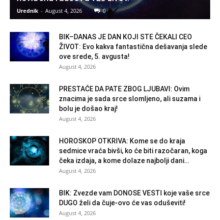
Urednik
-
August 4, 2026
0
BIK–DANAS JE DAN KOJI STE ČEKALI CEO
ŽIVOT: Evo kakva fantastična dešavanja slede
ove srede, 5. avgusta!
August 4, 2026
PRESTAĆE DA PATE ZBOG LJUBAVI: Ovim
znacima je sada srce slomljeno, ali suzama i
bolu je došao kraj!
August 4, 2026
HOROSKOP OTKRIVA: Kome se do kraja
sedmice vraća bivši, ko će biti razočaran, koga
čeka izdaja, a kome dolaze najbolji dani…
August 4, 2026
BIK: Zvezde vam DONOSE VESTI koje vaše srce
DUGO želi da čuje-ovo će vas oduševiti!
August 4, 2026