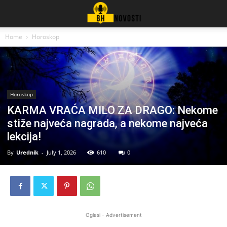
Home
Horoskop
Horoskop
KARMA VRAĆA MILO ZA DRAGO: Nekome
stiže najveća nagrada, a nekome najveća
lekcija!
By
Urednik
-
July 1, 2026
610
0
Oglasi - Advertisement