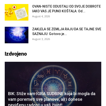
OVAN-NISTE ODUSTALI OD SVOJE DOBROTE
IAKO VAS JE PUNO KOŠTALA: Od...
August 4, 2026
ZAKLELA SE ZEMLJA RAJU DA SE TAJNE SVE
SAZNAJU: Gotovo je...
August 3, 2026
Izdvojeno
BIK: Stiže vam IGRA SUDBINE koja bi mogla da
vam poremeti sve planove, ali i donese
neviđenu radost u vaš život!