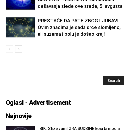
dešavanja slede ove srede, 5. avgusta!
PRESTAĆE DA PATE ZBOG LJUBAVI:
Ovim znacima je sada srce slomljeno,
ali suzama i bolu je došao kraj!
Oglasi - Advertisement
Najnovije
BIK: Stiže vam IGRA SUDBINE koja bi mogla