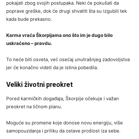
pokajati zbog svojih postupaka. Neki će pokušati da
poprave greške, dok će drugi shvatiti šta su izgubili tek
kada bude prekasno.
Karma vraća Škorpijama ono što im je dugo bilo
uskraćeno – pravdu.
To neće biti osveta, već osećaj unutrašnjeg zadovoljstva
jer će konačno videti da je istina pobedila.
Veliki životni preokret
Pored karmičkih događaja, Škorpije očekuje i važan
preokret na ličnom planu.
Moguće su promene koje donose novu energiju, više
samopouzdanja i priliku da ostave prošlost iza sebe.