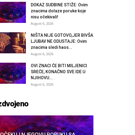
DOKAZ SUDBINE STIŽE: Ovim
znacima dolaze poruke koje
nisu očekivali!
August 6, 2026
NIŠTA NIJE GOTOVO,JER BIVŠA
LJUBAV NE ODUSTAJE: Ovim
znacima sledi haos...
August 6, 2026
OVI ZNACI ĆE BITI MILJENICI
SREĆE, KONAČNO SVE IDE U
NJIHOVU...
August 6, 2026
zdvojeno
OČEKUJ NJEGOVU PORUKU SA