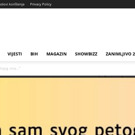
uslovi korištenja
Privacy Policy
VIJESTI
BIH
MAGAZIN
SHOWBIZZ
ZANIMLJIVO 
šnjeg sina…”