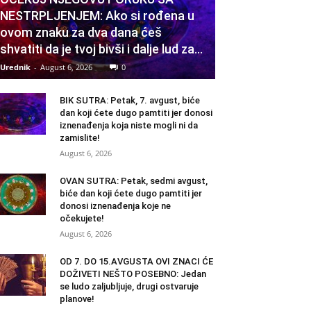
NESTRPLJENJEM: Ako si rođena u
ovom znaku za dva dana ćeš
shvatiti da je tvoj bivši i dalje lud za...
Urednik
-
August 6, 2026
0
BIK SUTRA: Petak, 7. avgust, biće
dan koji ćete dugo pamtiti jer donosi
iznenađenja koja niste mogli ni da
zamislite!
August 6, 2026
OVAN SUTRA: Petak, sedmi avgust,
biće dan koji ćete dugo pamtiti jer
donosi iznenađenja koje ne
očekujete!
August 6, 2026
OD 7. DO 15.AVGUSTA OVI ZNACI ĆE
DOŽIVETI NEŠTO POSEBNO: Jedan
se ludo zaljubljuje, drugi ostvaruje
planove!