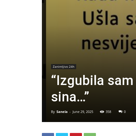
Zanimljivo 24h
“Izgubila sam
sina…”
By
Sanela
-
June 29, 2025
358
0