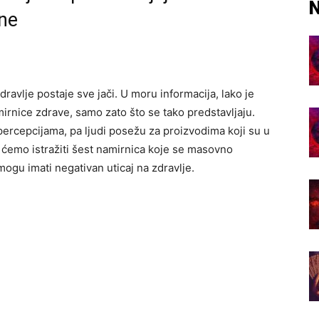
N
sne
avlje postaje sve jači. U moru informacija, lako je
irnice zdrave, samo zato što se tako predstavljaju.
ercepcijama, pa ljudi posežu za proizvodima koji su u
u ćemo istražiti šest namirnica koje se masovno
mogu imati negativan uticaj na zdravlje.