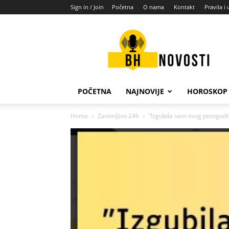
Sign in / Join
Početna
O nama
Kontakt
Pravila i 
BH
novosti
POČETNA
NAJNOVIJE
HOROSKOP
Home
Zanimljivo 24h
“Izgubila sam svog petogodi