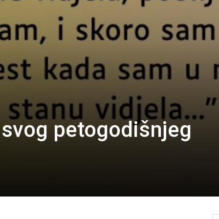
 svog petogodišnjeg