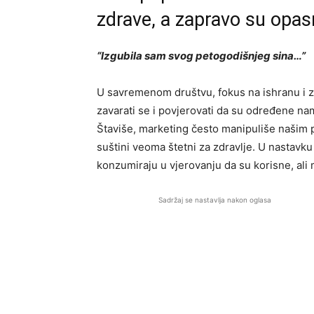
zdrave, a zapravo su opa
“Izgubila sam svog petogodišnjeg sina…”
U savremenom društvu, fokus na ishranu i zdr
zavarati se i povjerovati da su određene nam
Štaviše, marketing često manipuliše našim p
suštini veoma štetni za zdravlje. U nastavk
konzumiraju u vjerovanju da su korisne, ali 
Sadržaj se nastavlja nakon oglasa