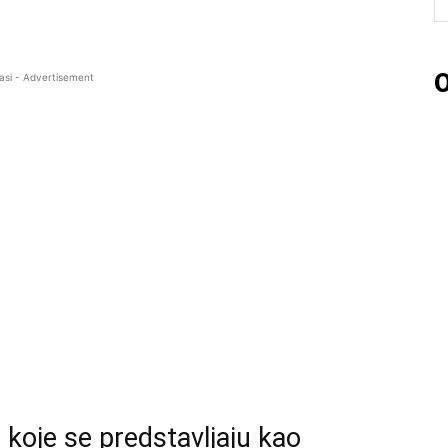
O
asi - Advertisement
 koje se predstavljaju kao