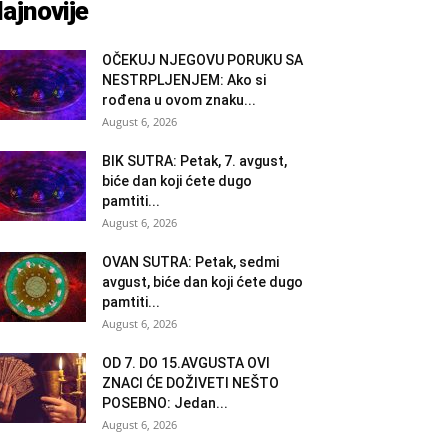
ajnovije
OČEKUJ NJEGOVU PORUKU SA
NESTRPLJENJEM: Ako si
rođena u ovom znaku...
August 6, 2026
BIK SUTRA: Petak, 7. avgust,
biće dan koji ćete dugo
pamtiti...
August 6, 2026
OVAN SUTRA: Petak, sedmi
avgust, biće dan koji ćete dugo
pamtiti...
August 6, 2026
OD 7. DO 15.AVGUSTA OVI
ZNACI ĆE DOŽIVETI NEŠTO
POSEBNO: Jedan...
August 6, 2026