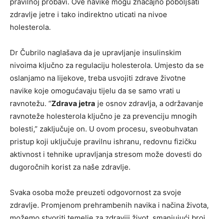
pravilnoj probavi. Ove navike mogu značajno poboljšati
zdravlje jetre i tako indirektno uticati na nivoe
holesterola.
Dr Čubrilo naglašava da je upravljanje insulinskim
nivoima ključno za regulaciju holesterola. Umjesto da se
oslanjamo na lijekove, treba usvojiti zdrave životne
navike koje omogućavaju tijelu da se samo vrati u
ravnotežu. “
Zdrava jetra
je osnov zdravlja, a održavanje
ravnoteže holesterola ključno je za prevenciju mnogih
bolesti,” zaključuje on. U ovom procesu, sveobuhvatan
pristup koji uključuje pravilnu ishranu, redovnu fizičku
aktivnost i tehnike upravljanja stresom može dovesti do
dugoročnih korist za naše zdravlje.
Svaka osoba može preuzeti odgovornost za svoje
zdravlje. Promjenom prehrambenih navika i načina života,
možemo stvoriti temelje za zdraviji život, smanjujući broj