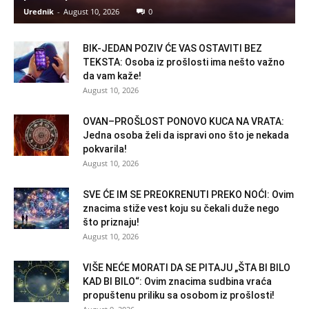
Urednik
-
August 10, 2026
0
BIK-JEDAN POZIV ĆE VAS OSTAVITI BEZ
TEKSTA: Osoba iz prošlosti ima nešto važno
da vam kaže!
August 10, 2026
OVAN–PROŠLOST PONOVO KUCA NA VRATA:
Jedna osoba želi da ispravi ono što je nekada
pokvarila!
August 10, 2026
SVE ĆE IM SE PREOKRENUTI PREKO NOĆI: Ovim
znacima stiže vest koju su čekali duže nego
što priznaju!
August 10, 2026
VIŠE NEĆE MORATI DA SE PITAJU „ŠTA BI BILO
KAD BI BILO“: Ovim znacima sudbina vraća
propuštenu priliku sa osobom iz prošlosti!