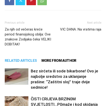
Previous article
Next article
Za njih od večeras kreće
VIC DANA: Na vratima raja
period finansijskog obilja: Ove
znakove Zodijaka čeka VELIKI
DOBITAK!
RELATED ARTICLES
MORE FROM AUTHOR
Bez sirćeta ili sode bikarbone! Ovo je
najbolje sredstvo za uklanjanje
prašine: “Zaštitni sloj” traje dvije
sedmice!
ČISTI CRIJEVA BRZIN0M
SVJETL0STI…P0maže i kod skidanja