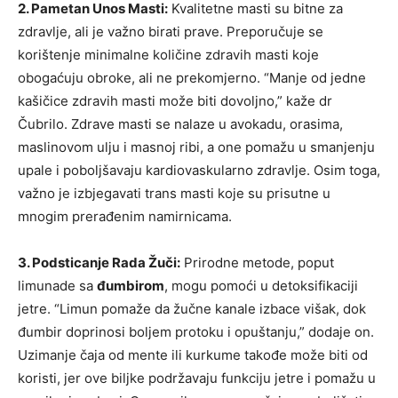
2. Pametan Unos Masti:
Kvalitetne masti su bitne za
zdravlje, ali je važno birati prave. Preporučuje se
korištenje minimalne količine zdravih masti koje
obogaćuju obroke, ali ne prekomjerno. “Manje od jedne
kašičice zdravih masti može biti dovoljno,” kaže dr
Čubrilo. Zdrave masti se nalaze u avokadu, orasima,
maslinovom ulju i masnoj ribi, a one pomažu u smanjenju
upale i poboljšavaju kardiovaskularno zdravlje. Osim toga,
važno je izbjegavati trans masti koje su prisutne u
mnogim prerađenim namirnicama.
3. Podsticanje Rada Žuči:
Prirodne metode, poput
limunade sa
đumbirom
, mogu pomoći u detoksifikaciji
jetre. “Limun pomaže da žučne kanale izbace višak, dok
đumbir doprinosi boljem protoku i opuštanju,” dodaje on.
Uzimanje čaja od mente ili kurkume takođe može biti od
koristi, jer ove biljke podržavaju funkciju jetre i pomažu u