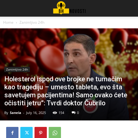
Home
Zanimljivo 24h
Zanimljivo 24h
Holesterol ispod ove brojke ne tumačim
kao tragediju – umesto tableta, evo šta
savetujem pacijentima! Samo ovako ćete
očistiti jetru”: Tvrdi doktor Čubrilo
By
Sanela
-
July 16, 2025
154
0