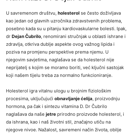
U savremenom društvu,
holesterol
se često doživljava
kao jedan od glavnih uzročnika zdravstvenih problema,
posebno kada su u pitanju kardiovaskularne bolesti. Ipak,
dr
Dejan Čubrilo
, renomirani stručnjak u oblasti ishrane i
zdravlja, otkriva dublje aspekte ovog važnog lipida i
poziva na promjenu perspektive prema njemu. U
njegovim savjetima, naglašava se da holesterol nije
neprijatelj s kojim se moramo boriti, već ključni sastojak
koji našem tijelu treba za normalno funkcioniranje.
Holesterol igra vitalnu ulogu u brojnim fiziološkim
procesima, uključujući
obnavljanje ćelija
, proizvodnju
hormona, pa čak i sintezu vitamina D. Dr Čubrilo
naglašava da naše
jetre
prirodno proizvode holesterol, i
da ishrana, kao i naš životni stil, značajno utiču na
njegove nivoe. Nažalost, savremeni način života, obilje