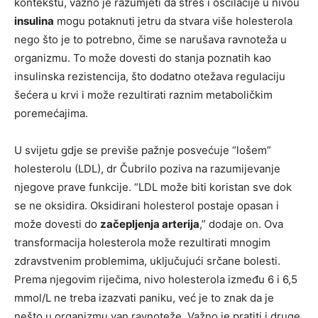
kontekstu, važno je razumjeti da stres i oscilacije u nivou
insulina
mogu potaknuti jetru da stvara više holesterola
nego što je to potrebno, čime se narušava ravnoteža u
organizmu. To može dovesti do stanja poznatih kao
insulinska rezistencija, što dodatno otežava regulaciju
šećera u krvi i može rezultirati raznim metaboličkim
poremećajima.
U svijetu gdje se previše pažnje posvećuje “lošem”
holesterolu (LDL), dr Čubrilo poziva na razumijevanje
njegove prave funkcije. “LDL može biti koristan sve dok
se ne oksidira. Oksidirani holesterol postaje opasan i
može dovesti do
začepljenja arterija
,” dodaje on. Ova
transformacija holesterola može rezultirati mnogim
zdravstvenim problemima, uključujući srčane bolesti.
Prema njegovim riječima, nivo holesterola između 6 i 6,5
mmol/L ne treba izazvati paniku, već je to znak da je
nešto u organizmu van ravnoteže. Važno je pratiti i druge