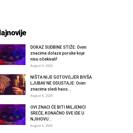
ajnovije
DOKAZ SUDBINE STIŽE: Ovim
znacima dolaze poruke koje
nisu očekivali!
August 6, 2026
NIŠTA NIJE GOTOVO,JER BIVŠA
LJUBAV NE ODUSTAJE: Ovim
znacima sledi haos...
August 6, 2026
OVI ZNACI ĆE BITI MILJENICI
SREĆE, KONAČNO SVE IDE U
NJIHOVU...
August 6, 2026