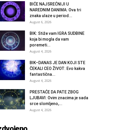
BIĆE NAJSREĆNIJI U
NAREDNIM DANIMA: Ova tri
znaka ulaze u period...
August 6, 2026
BIK: Stiže vam IGRA SUDBINE
koja bi mogla da vam
poremeti...
August 4, 2026
BIK–DANAS JE DAN KOJI STE
ČEKALI CEO ŽIVOT: Evo kakva
fantastična...
August 4, 2026
PRESTAĆE DA PATE ZBOG
LJUBAVI: Ovim znacima je sada
srce slomljeno,...
August 4, 2026
zdvojeno