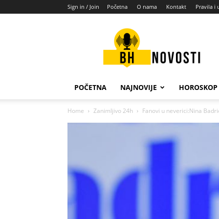
Sign in / Join
Početna
O nama
Kontakt
Pravila i 
BH
novosti
POČETNA
NAJNOVIJE
HOROSKOP
Home
Zanimljivo 24h
Fanovi u neverici:Nina Badrić 