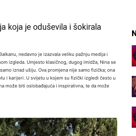
a koja je oduševila i šokirala
N
 Balkanu, nedavno je izazvala veliku pažnju medija i
om izgleda. Umjesto klasičnog, dugog imidža, Nina se
e samo iznad ušiju. Ova promjena nije samo fizička; ona
 i karijeri. U svijetu u kojem su fizički izgledi često u
na može biti oslobađajuća i inspirativna, te da može