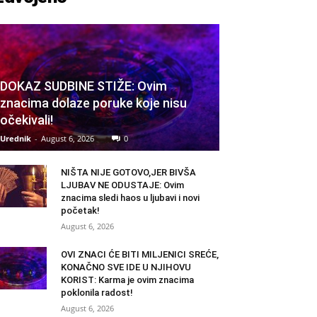
DOKAZ SUDBINE STIŽE: Ovim
znacima dolaze poruke koje nisu
očekivali!
Urednik
-
August 6, 2026
0
NIŠTA NIJE GOTOVO,JER BIVŠA
LJUBAV NE ODUSTAJE: Ovim
znacima sledi haos u ljubavi i novi
početak!
August 6, 2026
OVI ZNACI ĆE BITI MILJENICI SREĆE,
KONAČNO SVE IDE U NJIHOVU
KORIST: Karma je ovim znacima
poklonila radost!
August 6, 2026