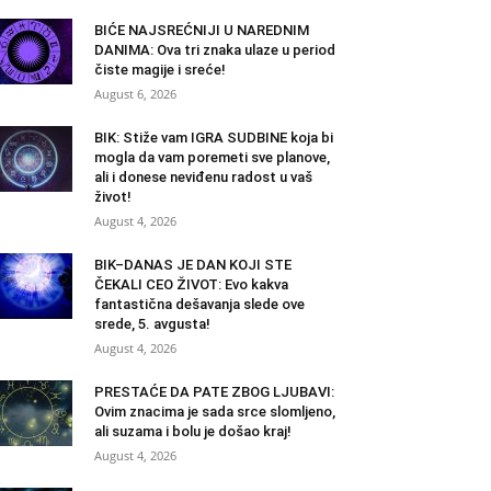
BIĆE NAJSREĆNIJI U NAREDNIM
DANIMA: Ova tri znaka ulaze u period
čiste magije i sreće!
August 6, 2026
BIK: Stiže vam IGRA SUDBINE koja bi
mogla da vam poremeti sve planove,
ali i donese neviđenu radost u vaš
život!
August 4, 2026
BIK–DANAS JE DAN KOJI STE
ČEKALI CEO ŽIVOT: Evo kakva
fantastična dešavanja slede ove
srede, 5. avgusta!
August 4, 2026
PRESTAĆE DA PATE ZBOG LJUBAVI:
Ovim znacima je sada srce slomljeno,
ali suzama i bolu je došao kraj!
August 4, 2026