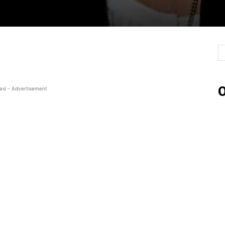
O
asi - Advertisement