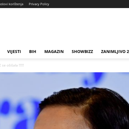
uslovi korištenja
Privacy Policy
VIJESTI
BIH
MAGAZIN
SHOWBIZZ
ZANIMLJIVO 
se ošišala !!!!!!