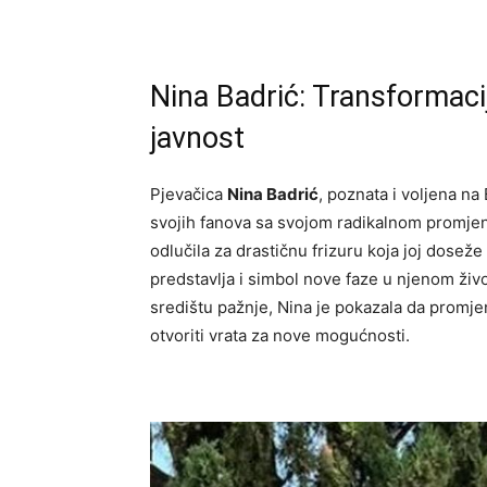
Nina Badrić: Transformacij
javnost
Pjevačica
Nina Badrić
, poznata i voljena na
svojih fanova sa svojom radikalnom promjen
odlučila za drastičnu frizuru koja joj dosež
predstavlja i simbol nove faze u njenom životu
središtu pažnje, Nina je pokazala da promje
otvoriti vrata za nove mogućnosti.