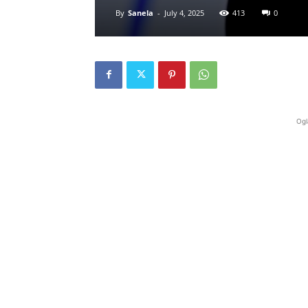
By
Sanela
-
July 4, 2025
413
0
Ogl