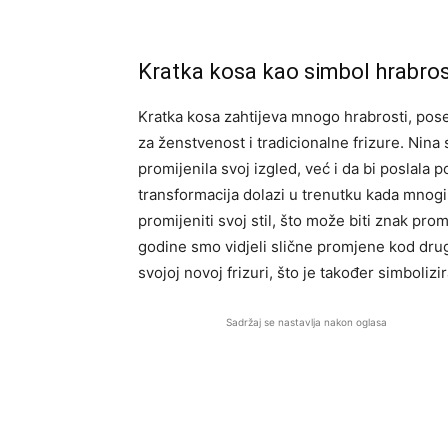
Kratka kosa kao simbol hrabros
Kratka kosa zahtijeva mnogo hrabrosti, pose
za ženstvenost i tradicionalne frizure. Nina
promijenila svoj izgled, već i da bi poslala
transformacija dolazi u trenutku kada mnogi
promijeniti svoj stil, što može biti znak prom
godine smo vidjeli slične promjene kod drug
svojoj novoj frizuri, što je također simbolizir
Sadržaj se nastavlja nakon oglasa