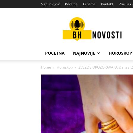
Sign in / Join
Početna
O nama
Kontakt
Pravila i 
BH
novosti
POČETNA
NAJNOVIJE
HOROSKOP
Home
Horoskop
ZVEZDE UPOZORAVAJU: Danas IZB