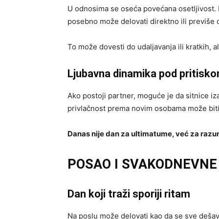
U odnosima se oseća povećana osetljivost. 
posebno može delovati direktno ili previše o
To može dovesti do udaljavanja ili kratkih, 
Ljubavna dinamika pod pritisk
Ako postoji partner, moguće je da sitnice 
privlačnost prema novim osobama može biti j
Danas nije dan za ultimatume, već za raz
POSAO I SVAKODNEVNE 
Dan koji traži sporiji ritam
Na poslu može delovati kao da se sve dešav