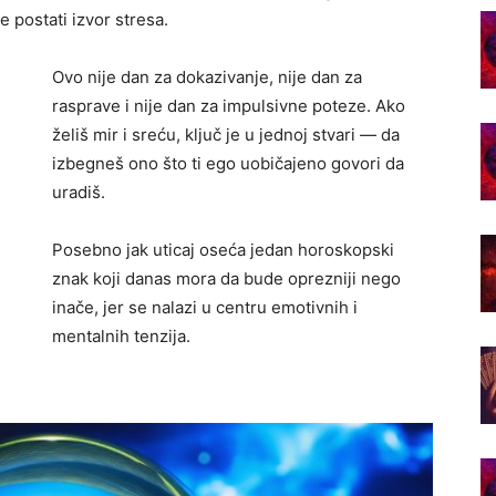
 postati izvor stresa.
Ovo nije dan za dokazivanje, nije dan za
rasprave i nije dan za impulsivne poteze. Ako
želiš mir i sreću, ključ je u jednoj stvari — da
izbegneš ono što ti ego uobičajeno govori da
uradiš.
Posebno jak uticaj oseća jedan horoskopski
znak koji danas mora da bude oprezniji nego
inače, jer se nalazi u centru emotivnih i
mentalnih tenzija.