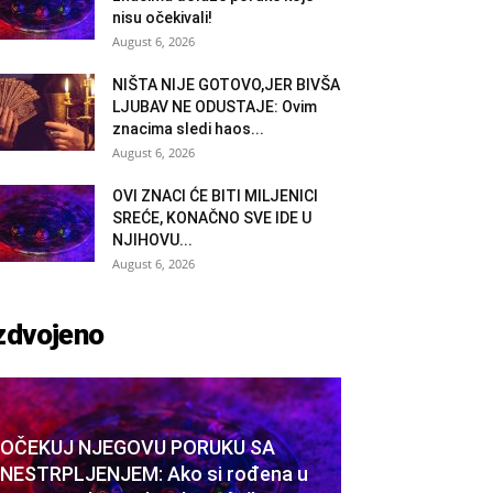
nisu očekivali!
August 6, 2026
NIŠTA NIJE GOTOVO,JER BIVŠA
LJUBAV NE ODUSTAJE: Ovim
znacima sledi haos...
August 6, 2026
OVI ZNACI ĆE BITI MILJENICI
SREĆE, KONAČNO SVE IDE U
NJIHOVU...
August 6, 2026
zdvojeno
OČEKUJ NJEGOVU PORUKU SA
NESTRPLJENJEM: Ako si rođena u