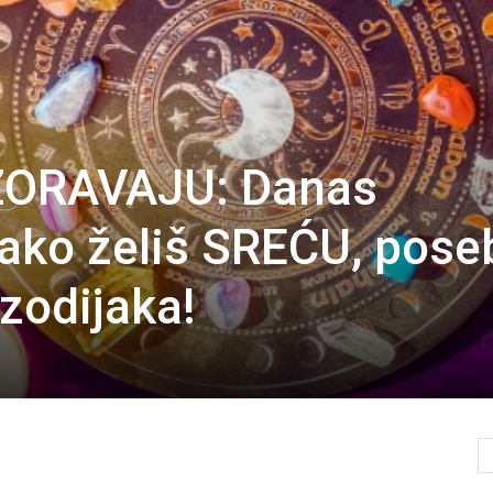
ORAVAJU: Danas
ako želiš SREĆU, pose
zodijaka!