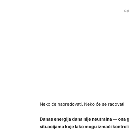
Ogl
Neko će napredovati. Neko će se radovati.
Danas energija dana nije neutralna — ona 
situacijama koje lako mogu izmaći kontroli