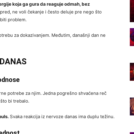
rgije koja ga gura da reaguje odmah, bez
pred, ne voli čekanje i često deluje pre nego što
 biti problem.
potrebu za dokazivanjem. Međutim, današnji dan ne
 DANAS
 odnose
tvarne potrebe za njim. Jedna pogrešno shvaćena reč
što bi trebalo.
puls.
Svaka reakcija iz nervoze danas ima duplu težinu.
rednost