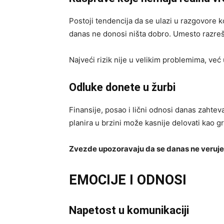
Postoji tendencija da se ulazi u razgovore ko
danas ne donosi ništa dobro. Umesto razreš
Najveći rizik nije u velikim problemima, već
Odluke donete u žurbi
Finansije, posao i lični odnosi danas zahtev
planira u brzini može kasnije delovati kao g
Zvezde upozoravaju da se danas ne veruje
EMOCIJE I ODNOSI
Napetost u komunikaciji