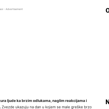
O
asi - Advertisement
gura ljude ka brzim odlukama, naglim reakcijama i
N
.
Zvezde ukazuju na dan u kojem se male greške brzo