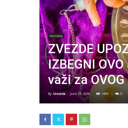
Horoskop
ZVEZDE UPOZ
IZBEGNI OVO 
važi za OVOG 
By
Urednik
-
June 19, 2026
1499
0