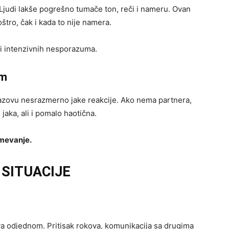
Ljudi lakše pogrešno tumače ton, reči i nameru. Ovan
štro, čak i kada to nije namera.
ali intenzivnih nesporazuma.
om
izazovu nesrazmerno jake reakcije. Ako nema partnera,
aka, ali i pomalo haotična.
umevanje.
SITUACIJE
a odjednom. Pritisak rokova, komunikacija sa drugima