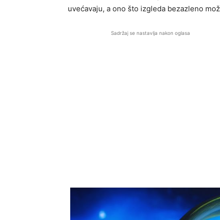
uvećavaju, a ono što izgleda bezazleno može
Sadržaj se nastavlja nakon oglasa