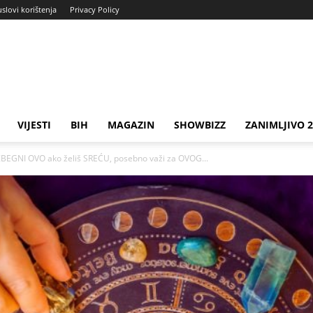
uslovi korištenja
Privacy Policy
VIJESTI
BIH
MAGAZIN
SHOWBIZZ
ZANIMLJIVO 
EGNI OVO ako želiš SREĆU, posebno važi za OVOG...