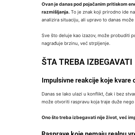
Ovan je danas pod pojačanim pritiskom ene
razmišljanja.
To je znak koji prirodno ide na
analizira situaciju, ali upravo to danas može
Sve što deluje kao izazov, može probuditi 
nagrađuje brzinu, već strpljenje.
ŠTA TREBA IZBEGAVATI
Impulsivne reakcije koje kvare
Danas se lako ulazi u konflikt, čak i bez s
može otvoriti raspravu koja traje duže nego 
Ono što treba izbegavati nije život, već im
Rasprave koje nemaju realnu v