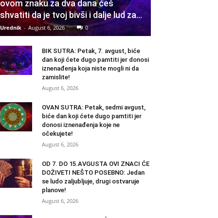
ovom znaku za dva dana ćeš
shvatiti da je tvoj bivši i dalje lud za...
Urednik
-
August 6, 2026
0
BIK SUTRA: Petak, 7. avgust, biće
dan koji ćete dugo pamtiti jer donosi
iznenađenja koja niste mogli ni da
zamislite!
August 6, 2026
OVAN SUTRA: Petak, sedmi avgust,
biće dan koji ćete dugo pamtiti jer
donosi iznenađenja koje ne
očekujete!
August 6, 2026
OD 7. DO 15.AVGUSTA OVI ZNACI ĆE
DOŽIVETI NEŠTO POSEBNO: Jedan
se ludo zaljubljuje, drugi ostvaruje
planove!
August 6, 2026