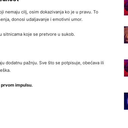
ji nemaju cilj, osim dokazivanja ko je u pravu. To
enja, donosi udaljavanje i emotivni umor.
 u sitnicama koje se pretvore u sukob.
aju dodatnu pažnju. Sve što se potpisuje, obećava ili
reška.
 prvom impulsu.