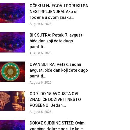
OČEKUJ NJEGOVU PORUKU SA
NESTRPLJENJEM: Ako si
rođena u ovom znaku...
August 6, 2026
BIK SUTRA: Petak, 7. avgust,
biće dan koji ćete dugo
pamtiti...
August 6, 2026
OVAN SUTRA: Petak, sedmi
avgust, biće dan koji ćete dugo
pamtiti...
August 6, 2026
OD 7. DO 15.AVGUSTA OVI
ZNACI ĆE DOŽIVETI NEŠTO
POSEBNO: Jedan...
August 6, 2026
DOKAZ SUDBINE STIŽE: Ovim
znacima dolaze poruke koje