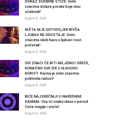
DOKAZ SUDBINE STIŽE: Ovim
znacima dolaze poruke koje nisu
očekivali!
August 6, 2026
NIŠTA NIJE GOTOVO,JER BIVŠA
LJUBAV NE ODUSTAJE: Ovim
znacima sledi haos u ljubavi i novi
početak!
August 6, 2026
OVI ZNACI ĆE BITI MILJENICI SREĆE,
KONAČNO SVE IDE U NJIHOVU
KORIST: Karma je ovim znacima
poklonila radost!
August 6, 2026
BIĆE NAJSREĆNIJI U NAREDNIM
DANIMA: Ova tri znaka ulaze u period
čiste magije i sreće!
August 6, 2026