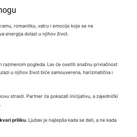
 nogu
 dramu, romantiku, vatru i emocije koje se ne
 energija dolazi u njihov život.
m razmenom pogleda. Lav će osetiti snažnu privlačnost
 ulazi u njihov život biće samouverena, harizmatična i
vu strasti. Partner će pokazati inicijativu, a zajednički
.
vari priliku.
Ljubav je najlepša kada se deli, a ne kada