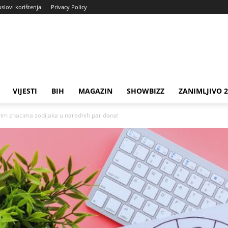
uslovi korištenja
Privacy Policy
VIJESTI
BIH
MAGAZIN
SHOWBIZZ
ZANIMLJIVO 
im znacima zodijaka u narednih par dana!