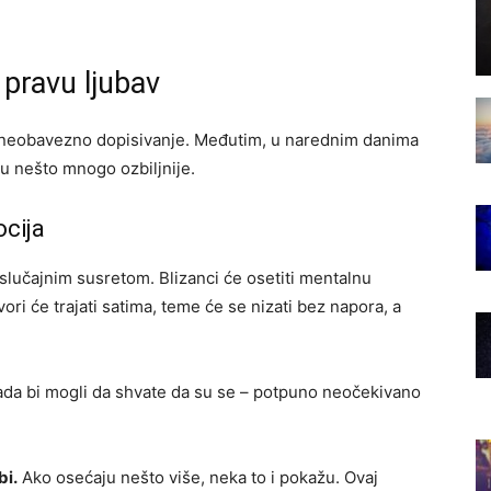
 pravu ljubav
 i neobavezno dopisivanje. Međutim, u narednim danima
u nešto mnogo ozbiljnije.
cija
lučajnim susretom. Blizanci će osetiti mentalnu
ri će trajati satima, teme će se nizati bez napora, a
sada bi mogli da shvate da su se – potpuno neočekivano
bi.
Ako osećaju nešto više, neka to i pokažu. Ovaj