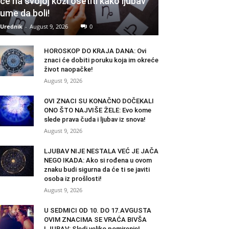
će na svojoj koži osetiti kako ljubav
ume da boli!
Urednik
-
August 9, 2026
0
HOROSKOP DO KRAJA DANA: Ovi
znaci će dobiti poruku koja im okreće
život naopačke!
August 9, 2026
OVI ZNACI SU KONAČNO DOČEKALI
ONO ŠTO NAJVIŠE ŽELE: Evo kome
slede prava čuda i ljubav iz snova!
August 9, 2026
LJUBAV NIJE NESTALA VEĆ JE JAČA
NEGO IKADA: Ako si rođena u ovom
znaku budi sigurna da će ti se javiti
osoba iz prošlosti!
August 9, 2026
U SEDMICI OD 10. DO 17.AVGUSTA
OVIM ZNACIMA SE VRAĆA BIVŠA
LJUBAV: Sledi veliko pomirenje!