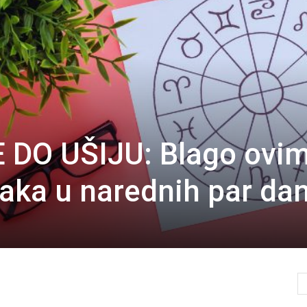
 DO UŠIJU: Blago ovi
aka u narednih par dan