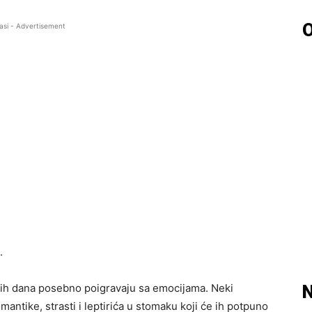
O
asi - Advertisement
.
vih dana posebno poigravaju sa emocijama. Neki
N
antike, strasti i leptirića u stomaku koji će ih potpuno