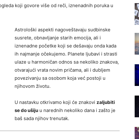
pogleda koji govore više od reči, iznenadnih poruka u
Astrološki aspekti nagoveštavaju sudbinske
susrete, obnavljanje starih emocija, ali i
iznenadne početke koji se dešavaju onda kada
ih najmanje očekujemo. Planete ljubavi i strasti
ulaze u harmoničan odnos sa nekoliko znakova,
otvarajući vrata novim pričama, ali i dubljem
povezivanju sa osobom koja već postoji u
njihovom životu.
U nastavku otkrivamo koji će znakovi
zaljubiti
se do ušiju
u narednih nekoliko dana i zašto je
baš sada njihov trenutak.