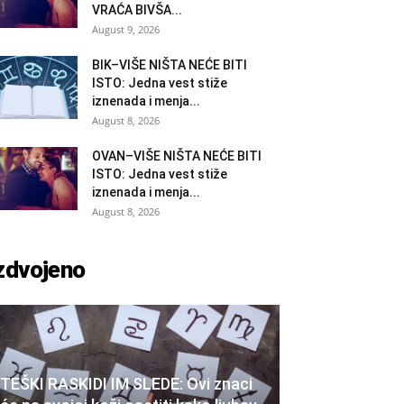
VRAĆA BIVŠA...
August 9, 2026
BIK–VIŠE NIŠTA NEĆE BITI
ISTO: Jedna vest stiže
iznenada i menja...
August 8, 2026
OVAN–VIŠE NIŠTA NEĆE BITI
ISTO: Jedna vest stiže
iznenada i menja...
August 8, 2026
zdvojeno
TEŠKI RASKIDI IM SLEDE: Ovi znaci