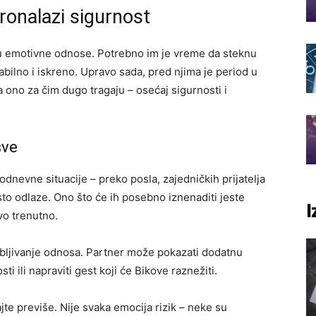
ronalazi sigurnost
 u emotivne odnose. Potrebno im je vreme da steknu
abilno i iskreno. Upravo sada, pred njima je period u
 ono za čim dugo tragaju – osećaj sigurnosti i
sve
odnevne situacije – preko posla, zajedničkih prijatelja
sto odlaze. Ono što će ih posebno iznenaditi jeste
I
vo trenutno.
ubljivanje odnosa. Partner može pokazati dodatnu
 ili napraviti gest koji će Bikove raznežiti.
ajte previše. Nije svaka emocija rizik – neke su