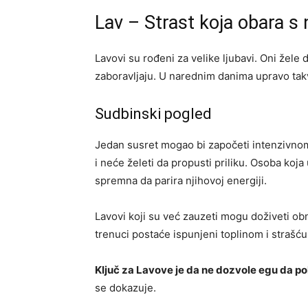
Lav – Strast koja obara s
Lavovi su rođeni za velike ljubavi. Oni žele
zaboravljaju. U narednim danima upravo takva
Sudbinski pogled
Jedan susret mogao bi započeti intenzivno
i neće želeti da propusti priliku. Osoba koja
spremna da parira njihovoj energiji.
Lavovi koji su već zauzeti mogu doživeti obno
trenuci postaće ispunjeni toplinom i strašću
Ključ za Lavove je da ne dozvole egu da pok
se dokazuje.