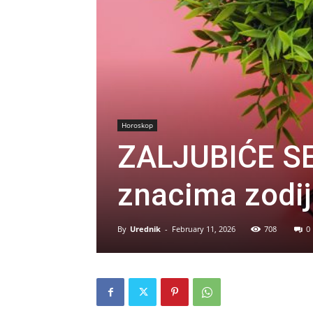
Horoskop
ZALJUBIĆE SE
znacima zodij
By
Urednik
-
February 11, 2026
708
0