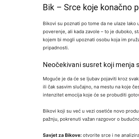
Bik – Srce koje konačno p
Bikovi su poznati po tome da ne ulaze lako
poverenje, ali kada zavole – to je duboko, st
kojem bi mogli upoznati osobu koja im pruža
pripadnosti.
Neočekivani susret koji menja 
Moguće je da će se ljubav pojaviti kroz svak
ili čak sasvim slučajno, na mestu na koje če
intenzitet emocija koje će se probuditi goto
Bikovi koji su već u vezi osetiće novo prod
pažnju, pokrenuti važan razgovor o budućnosti
Savjet za Bikove:
otvorite srce i ne analizir