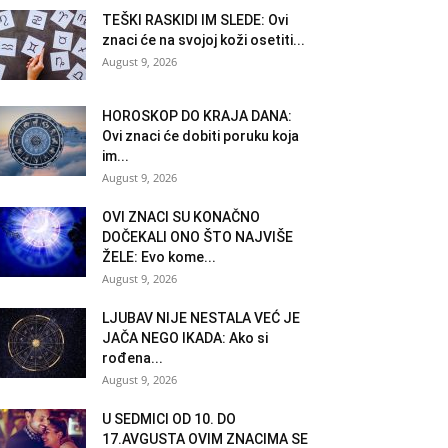
TEŠKI RASKIDI IM SLEDE: Ovi
znaci će na svojoj koži osetiti...
August 9, 2026
HOROSKOP DO KRAJA DANA:
Ovi znaci će dobiti poruku koja
im...
August 9, 2026
OVI ZNACI SU KONAČNO
DOČEKALI ONO ŠTO NAJVIŠE
ŽELE: Evo kome...
August 9, 2026
LJUBAV NIJE NESTALA VEĆ JE
JAČA NEGO IKADA: Ako si
rođena...
August 9, 2026
U SEDMICI OD 10. DO
17.AVGUSTA OVIM ZNACIMA SE