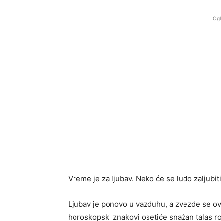
Ogl
Vreme je za ljubav. Neko će se ludo zaljubiti
Ljubav je ponovo u vazduhu, a zvezde se o
horoskopski znakovi osetiće snažan talas rom