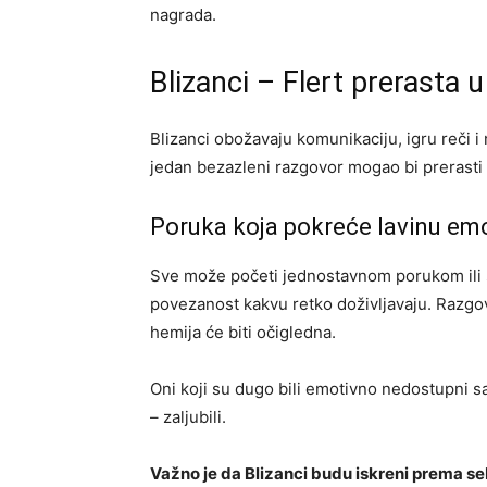
nagrada.
Blizanci – Flert prerasta u
Blizanci obožavaju komunikaciju, igru reči
jedan bezazleni razgovor mogao bi prerasti 
Poruka koja pokreće lavinu emo
Sve može početi jednostavnom porukom ili s
povezanost kakvu retko doživljavaju. Razgovo
hemija će biti očigledna.
Oni koji su dugo bili emotivno nedostupni 
– zaljubili.
Važno je da Blizanci budu iskreni prema se