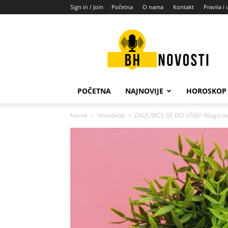
Sign in / Join
Početna
O nama
Kontakt
Pravila i 
BH
novosti
POČETNA
NAJNOVIJE
HOROSKOP
Home
Horoskop
ZALJUBIĆE SE DO UŠIJU: Blago ov