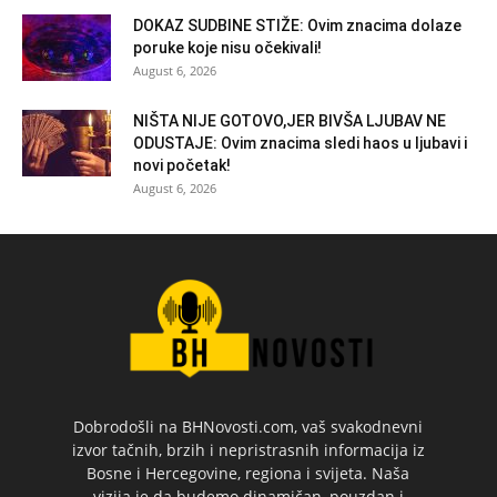
DOKAZ SUDBINE STIŽE: Ovim znacima dolaze
poruke koje nisu očekivali!
August 6, 2026
NIŠTA NIJE GOTOVO,JER BIVŠA LJUBAV NE
ODUSTAJE: Ovim znacima sledi haos u ljubavi i
novi početak!
August 6, 2026
Dobrodošli na BHNovosti.com, vaš svakodnevni
izvor tačnih, brzih i nepristrasnih informacija iz
Bosne i Hercegovine, regiona i svijeta. Naša
vizija je da budemo dinamičan, pouzdan i