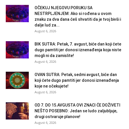
OČEKUJ NJEGOVU PORUKU SA
NESTRPLJENJEM: Ako si rođena u ovom
znaku za dva dana ćeš shvatiti da je tvoj bivši i
dalje lud za...
August 6, 2026
BIK SUTRA: Petak, 7. avgust, biće dan koji ćete
dugo pamtiti jer donosi iznenađenja koja niste
mogli ni da zamislite!
August 6, 2026
OVAN SUTRA: Petak, sedmi avgust, biće dan
koji ćete dugo pamtiti jer donosi iznenađenja
koje ne očekujete!
August 6, 2026
OD 7. DO 15.AVGUSTA OVI ZNACI ĆE DOŽIVETI
NEŠTO POSEBNO: Jedan se ludo zaljubljuje,
drugi ostvaruje planove!
August 6, 2026