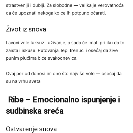
strastveniji i dublji. Za slobodne — velika je verovatnoća
da će upoznati nekoga ko će ih potpuno očarati.
Život iz snova
Lavovi vole luksuz i uživanje, a sada će imati priliku da to
zaista i iskuse. Putovanja, lepi trenuci i osećaj da žive
punim plućima biće svakodnevica.
Ovaj period donosi im ono što najviše vole — osećaj da
su na vrhu sveta.
Ribe – Emocionalno ispunjenje i
sudbinska sreća
Ostvarenje snova