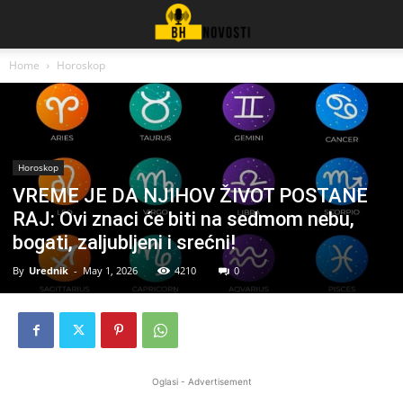
Home
Horoskop
Horoskop
VREME JE DA NJIHOV ŽIVOT POSTANE
RAJ: Ovi znaci će biti na sedmom nebu,
bogati, zaljubljeni i srećni!
By
Urednik
-
May 1, 2026
4210
0
Oglasi - Advertisement