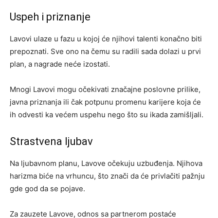
Uspeh i priznanje
Lavovi ulaze u fazu u kojoj će njihovi talenti konačno biti
prepoznati. Sve ono na čemu su radili sada dolazi u prvi
plan, a nagrade neće izostati.
Mnogi Lavovi mogu očekivati značajne poslovne prilike,
javna priznanja ili čak potpunu promenu karijere koja će
ih odvesti ka većem uspehu nego što su ikada zamišljali.
Strastvena ljubav
Na ljubavnom planu, Lavove očekuju uzbuđenja. Njihova
harizma biće na vrhuncu, što znači da će privlačiti pažnju
gde god da se pojave.
Za zauzete Lavove, odnos sa partnerom postaće