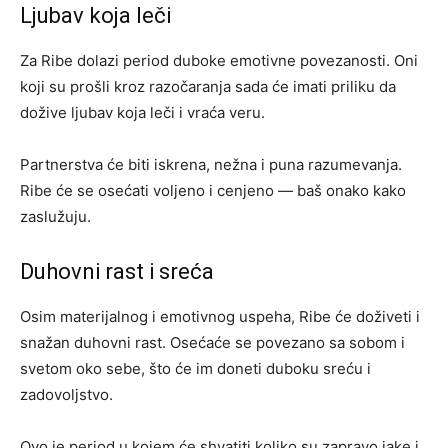
Ljubav koja leči
Za Ribe dolazi period duboke emotivne povezanosti. Oni
koji su prošli kroz razočaranja sada će imati priliku da
dožive ljubav koja leči i vraća veru.
Partnerstva će biti iskrena, nežna i puna razumevanja.
Ribe će se osećati voljeno i cenjeno — baš onako kako
zaslužuju.
Duhovni rast i sreća
Osim materijalnog i emotivnog uspeha, Ribe će doživeti i
snažan duhovni rast. Osećaće se povezano sa sobom i
svetom oko sebe, što će im doneti duboku sreću i
zadovoljstvo.
Ovo je period u kojem će shvatiti koliko su zapravo jake i