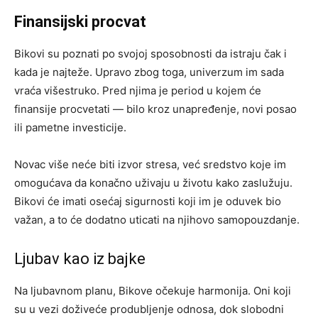
Finansijski procvat
Bikovi su poznati po svojoj sposobnosti da istraju čak i
kada je najteže. Upravo zbog toga, univerzum im sada
vraća višestruko. Pred njima je period u kojem će
finansije procvetati — bilo kroz unapređenje, novi posao
ili pametne investicije.
Novac više neće biti izvor stresa, već sredstvo koje im
omogućava da konačno uživaju u životu kako zaslužuju.
Bikovi će imati osećaj sigurnosti koji im je oduvek bio
važan, a to će dodatno uticati na njihovo samopouzdanje.
Ljubav kao iz bajke
Na ljubavnom planu, Bikove očekuje harmonija. Oni koji
su u vezi doživeće produbljenje odnosa, dok slobodni