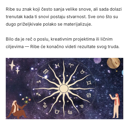
Ribe su znak koji često sanja velike snove, ali sada dolazi
trenutak kada ti snovi postaju stvarnost. Sve ono što su
dugo priželjkivale polako se materijalizuje.
Bilo da je reč o poslu, kreativnim projektima ili ličnim
ciljevima — Ribe će konačno videti rezultate svog truda.