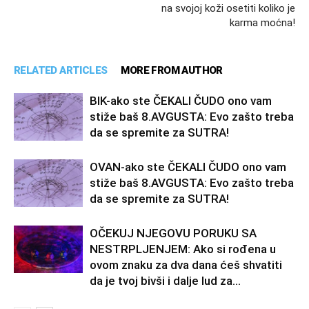
na svojoj koži osetiti koliko je
karma moćna!
RELATED ARTICLES
MORE FROM AUTHOR
BIK-ako ste ČEKALI ČUDO ono vam
stiže baš 8.AVGUSTA: Evo zašto treba
da se spremite za SUTRA!
OVAN-ako ste ČEKALI ČUDO ono vam
stiže baš 8.AVGUSTA: Evo zašto treba
da se spremite za SUTRA!
OČEKUJ NJEGOVU PORUKU SA
NESTRPLJENJEM: Ako si rođena u
ovom znaku za dva dana ćeš shvatiti
da je tvoj bivši i dalje lud za...