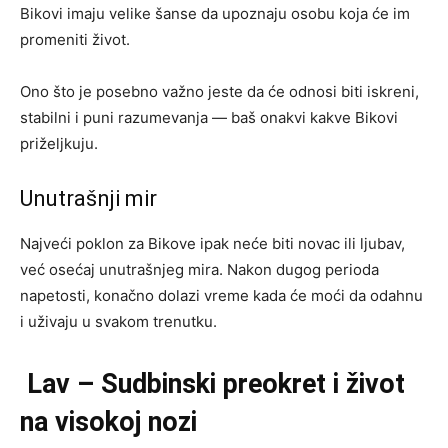
Bikovi imaju velike šanse da upoznaju osobu koja će im
promeniti život.
Ono što je posebno važno jeste da će odnosi biti iskreni,
stabilni i puni razumevanja — baš onakvi kakve Bikovi
priželjkuju.
Unutrašnji mir
Najveći poklon za Bikove ipak neće biti novac ili ljubav,
već osećaj unutrašnjeg mira. Nakon dugog perioda
napetosti, konačno dolazi vreme kada će moći da odahnu
i uživaju u svakom trenutku.
Lav – Sudbinski preokret i život
na visokoj nozi