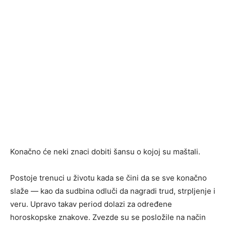
Konačno će neki znaci dobiti šansu o kojoj su maštali.
Postoje trenuci u životu kada se čini da se sve konačno
slaže — kao da sudbina odluči da nagradi trud, strpljenje i
veru. Upravo takav period dolazi za određene
horoskopske znakove. Zvezde su se posložile na način