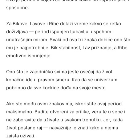
sposobne.
Za Bikove, Lavove i Ribe dolazi vreme kakvo se retko
doživljava — period ispunjen ljubavlju, uspehom i
unutrašnjim mirom. Svaki od ova tri znaka dobiće ono što
mu je najpotrebnije: Bik stabilnost, Lav priznanje, a Ribe
emotivno ispunjenje.
Ono što je zajedničko svima jeste osećaj da život
konačno ide u pravom smeru. Kao da se univerzum
pobrinuo da sve kockice dođu na svoje mesto.
Ako ste među ovim znakovima, iskoristite ovaj period
maksimalno. Budite otvoreni za prilike, verujte u sebe i
ne zaboravite da uživate u svakom trenutku. Jer, kada
život postane raj — najvažnije je znati kako u njemu
zaista uživati.