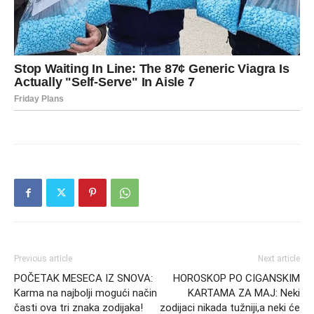
Previous article
Next article
POČETAK MESECA IZ SNOVA:
HOROSKOP PO CIGANSKIM
Karma na najbolji mogući način
KARTAMA ZA MAJ: Neki
časti ova tri znaka zodijaka!
zodijaci nikada tužniji,a neki će