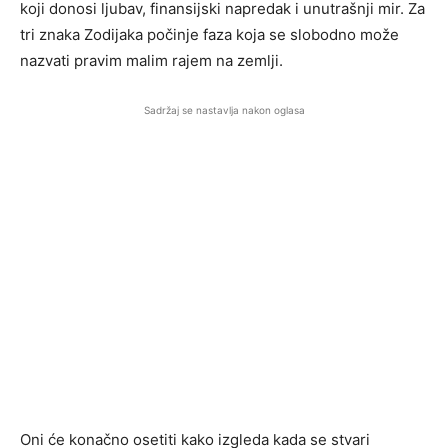
koji donosi ljubav, finansijski napredak i unutrašnji mir. Za
tri znaka Zodijaka počinje faza koja se slobodno može
nazvati pravim malim rajem na zemlji.
Sadržaj se nastavlja nakon oglasa
Oni će konačno osetiti kako izgleda kada se stvari