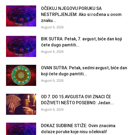
OČEKUJ NJEGOVU PORUKU SA
NESTRPLJENJEM: Ako si rođena u ovom
znaku...
August 6, 2026
BIK SUTRA: Petak, 7. avgust, biće dan koji
ćete dugo pamtiti...
August 6, 2026
OVAN SUTRA: Petak, sedmi avgust, biće dan
koji ćete dugo pamtiti...
August 6, 2026
OD 7. DO 15.AVGUSTA OVI ZNACI ĆE
DOŽIVETI NEŠTO POSEBNO: Jedan...
August 6, 2026
DOKAZ SUDBINE STIŽE: Ovim znacima
dolaze poruke koje nisu očekivali!