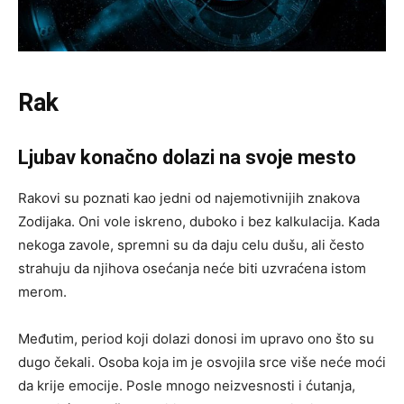
Rak
Ljubav konačno dolazi na svoje mesto
Rakovi su poznati kao jedni od najemotivnijih znakova
Zodijaka. Oni vole iskreno, duboko i bez kalkulacija. Kada
nekoga zavole, spremni su da daju celu dušu, ali često
strahuju da njihova osećanja neće biti uzvraćena istom
merom.
Međutim, period koji dolazi donosi im upravo ono što su
dugo čekali. Osoba koja im je osvojila srce više neće moći
da krije emocije. Posle mnogo neizvesnosti i ćutanja,