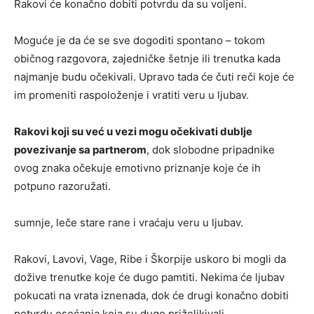
Rakovi će konačno dobiti potvrdu da su voljeni.
Moguće je da će se sve dogoditi spontano – tokom
običnog razgovora, zajedničke šetnje ili trenutka kada
najmanje budu očekivali. Upravo tada će čuti reči koje će
im promeniti raspoloženje i vratiti veru u ljubav.
Rakovi koji su već u vezi mogu očekivati dublje
povezivanje sa partnerom
, dok slobodne pripadnike
ovog znaka očekuje emotivno priznanje koje će ih
potpuno razoružati.
sumnje, leče stare rane i vraćaju veru u ljubav.
Rakovi, Lavovi, Vage, Ribe i Škorpije uskoro bi mogli da
dožive trenutke koje će dugo pamtiti. Nekima će ljubav
pokucati na vrata iznenada, dok će drugi konačno dobiti
potvrdu osećanja koja su dugo priželjkivali.