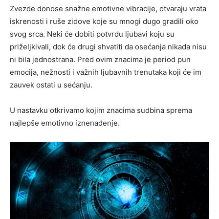
Zvezde donose snažne emotivne vibracije, otvaraju vrata
iskrenosti i ruše zidove koje su mnogi dugo gradili oko
svog srca. Neki će dobiti potvrdu ljubavi koju su
priželjkivali, dok će drugi shvatiti da osećanja nikada nisu
ni bila jednostrana. Pred ovim znacima je period pun
emocija, nežnosti i važnih ljubavnih trenutaka koji će im
zauvek ostati u sećanju.
U nastavku otkrivamo kojim znacima sudbina sprema
najlepše emotivno iznenađenje.