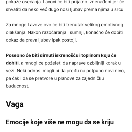
pokaže osećanja. Lavovi će biti prijatno iznenađeni jer će
shvatiti da neko već dugo nosi ljubav prema njima u srcu.
Za mnoge Lavove ovo će biti trenutak velikog emotivnog
olakšanja. Nakon razočaranja i sumnji, konačno će dobiti
dokaz da prava ljubav ipak postoji.
Posebno će biti dirnuti iskrenošću i toplinom koju će
dobiti
, a mnogi će poželeti da naprave ozbiljniji korak u
vezi. Neki odnosi mogli bi da pređu na potpuno novi nivo,
pa čak i da se pretvore u planove za zajedničku
budućnost.
Vaga
Emocije koje više ne mogu da se kriju