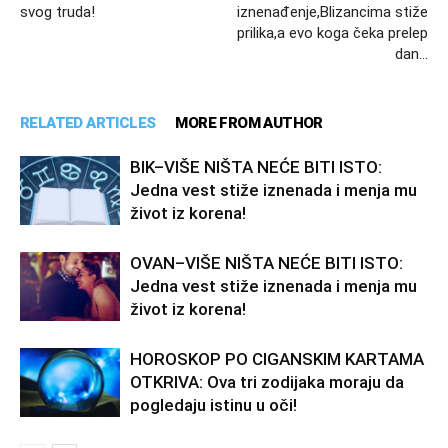
svog truda!
iznenađenje,Blizancima stiže
prilika,a evo koga čeka prelep
dan…
RELATED ARTICLES
MORE FROM AUTHOR
BIK–VIŠE NIŠTA NEĆE BITI ISTO:
Jedna vest stiže iznenada i menja mu
život iz korena!
OVAN–VIŠE NIŠTA NEĆE BITI ISTO:
Jedna vest stiže iznenada i menja mu
život iz korena!
HOROSKOP PO CIGANSKIM KARTAMA
OTKRIVA: Ova tri zodijaka moraju da
pogledaju istinu u oči!