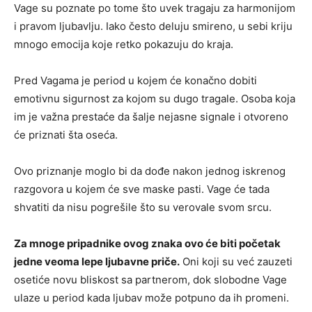
Vage su poznate po tome što uvek tragaju za harmonijom
i pravom ljubavlju. Iako često deluju smireno, u sebi kriju
mnogo emocija koje retko pokazuju do kraja.
Pred Vagama je period u kojem će konačno dobiti
emotivnu sigurnost za kojom su dugo tragale. Osoba koja
im je važna prestaće da šalje nejasne signale i otvoreno
će priznati šta oseća.
Ovo priznanje moglo bi da dođe nakon jednog iskrenog
razgovora u kojem će sve maske pasti. Vage će tada
shvatiti da nisu pogrešile što su verovale svom srcu.
Za mnoge pripadnike ovog znaka ovo će biti početak
jedne veoma lepe ljubavne priče.
Oni koji su već zauzeti
osetiće novu bliskost sa partnerom, dok slobodne Vage
ulaze u period kada ljubav može potpuno da ih promeni.