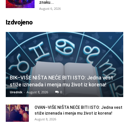
znaku...
August 6, 2026
Izdvojeno
BIK–VIŠE NIŠTA NEĆE BITI ISTO: Jedna vest
stiže iznenada i menja mu život iz korena!
Urednik
-
August 8, 2026
0
OVAN–VIŠE NIŠTA NEĆE BITI ISTO: Jedna vest
stiže iznenada i menja mu život iz korena!
August 8, 2026