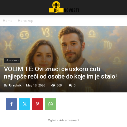
Home
Horoskop
Horoskop
VOLIM TE: Ovi znaci će uskoro čuti
najlepše reči od osobe do koje im je stalo!
By
Urednik
-
May 18, 2026
869
0
Oglasi - Advertisement