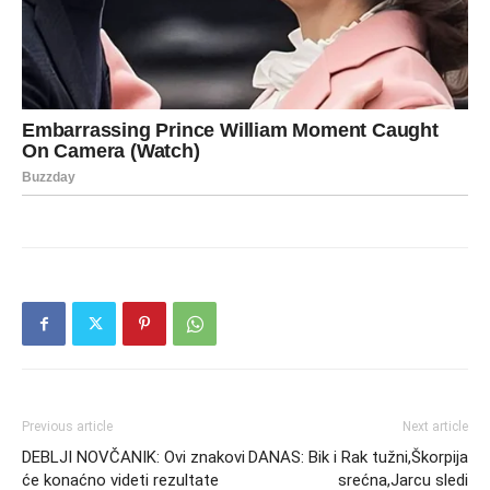
Previous article
Next article
DEBLJI NOVČANIK: Ovi znakovi
DANAS: Bik i Rak tužni,Škorpija
će konaćno videti rezultate
srećna,Jarcu sledi