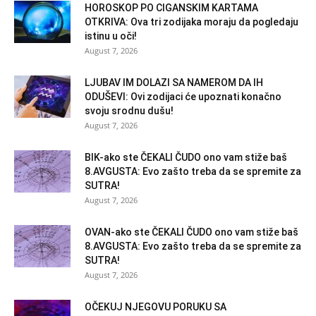
HOROSKOP PO CIGANSKIM KARTAMA
OTKRIVA: Ova tri zodijaka moraju da pogledaju
istinu u oči!
August 7, 2026
LJUBAV IM DOLAZI SA NAMEROM DA IH
ODUŠEVI: Ovi zodijaci će upoznati konačno
svoju srodnu dušu!
August 7, 2026
BIK-ako ste ČEKALI ČUDO ono vam stiže baš
8.AVGUSTA: Evo zašto treba da se spremite za
SUTRA!
August 7, 2026
OVAN-ako ste ČEKALI ČUDO ono vam stiže baš
8.AVGUSTA: Evo zašto treba da se spremite za
SUTRA!
August 7, 2026
OČEKUJ NJEGOVU PORUKU SA