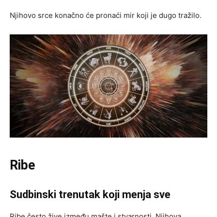
Njihovo srce konačno će pronaći mir koji je dugo tražilo.
Ribe
Sudbinski trenutak koji menja sve
Ribe često žive između mašte i stvarnosti. Njihova