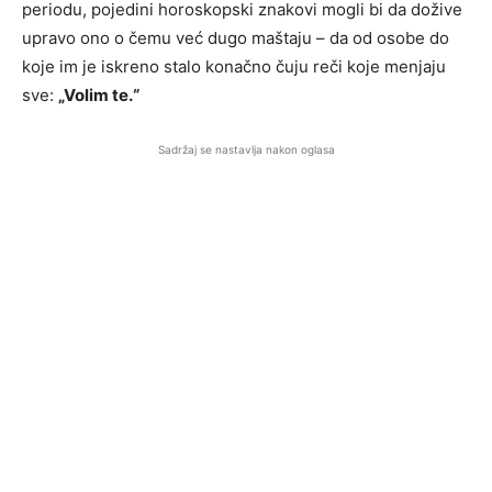
periodu, pojedini horoskopski znakovi mogli bi da dožive
upravo ono o čemu već dugo maštaju – da od osobe do
koje im je iskreno stalo konačno čuju reči koje menjaju
sve:
„Volim te.“
Sadržaj se nastavlja nakon oglasa