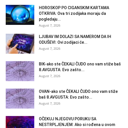
HOROSKOP PO CIGANSKIM KARTAMA
OTKRIVA: Ova tri zodijaka moraju da
pogledaju...
August 7, 2026
LJUBAV IM DOLAZI SA NAMEROM DA IH
ODUŠEVI: Ovi zodijaci će...
August 7, 2026
BIK-ako ste ČEKALI ČUDO ono vam stiže baš
8.AVGUSTA: Evo zašto...
August 7, 2026
OVAN-ako ste ČEKALI ČUDO ono vam stiže
baš 8.AVGUSTA: Evo zašto...
August 7, 2026
OČEKUJ NJEGOVU PORUKU SA
NESTRPLJENJEM: Ako si rođena u ovom