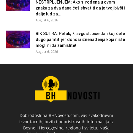
NESTRPLJENJEM: Ako si rođena u ovom
znaku za dva dana ćeš shvatiti da je tvoj bivši i
dalje lud za...
August 6, 2026
BIK SUTRA: Petak, 7. avgust, biće dan koji ćete
dugo pamtiti jer donosi iznenađenja koja niste
mogli ni da zamislite!
August 6, 2026
Dobrodošli na BHNovosti.com, vaš svakodnevni
izvor tačnih, brzih i nepristrasnih informacija iz
Bosne i Hercegovine, regiona i svijeta. Naša