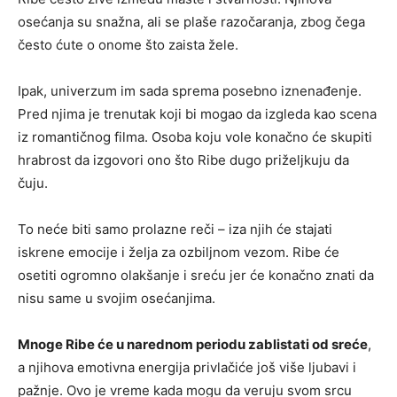
osećanja su snažna, ali se plaše razočaranja, zbog čega
često ćute o onome što zaista žele.
Ipak, univerzum im sada sprema posebno iznenađenje.
Pred njima je trenutak koji bi mogao da izgleda kao scena
iz romantičnog filma. Osoba koju vole konačno će skupiti
hrabrost da izgovori ono što Ribe dugo priželjkuju da
čuju.
To neće biti samo prolazne reči – iza njih će stajati
iskrene emocije i želja za ozbiljnom vezom. Ribe će
osetiti ogromno olakšanje i sreću jer će konačno znati da
nisu same u svojim osećanjima.
Mnoge Ribe će u narednom periodu zablistati od sreće
,
a njihova emotivna energija privlačiće još više ljubavi i
pažnje. Ovo je vreme kada mogu da veruju svom srcu