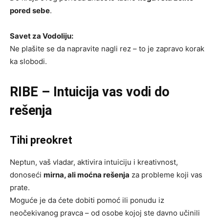
pored sebe
.
Savet za Vodoliju:
Ne plašite se da napravite nagli rez – to je zapravo korak
ka slobodi.
RIBE – Intuicija vas vodi do
rešenja
Tihi preokret
Neptun, vaš vladar, aktivira intuiciju i kreativnost,
donoseći
mirna, ali moćna rešenja
za probleme koji vas
prate.
Moguće je da ćete dobiti pomoć ili ponudu iz
neočekivanog pravca – od osobe kojoj ste davno učinili