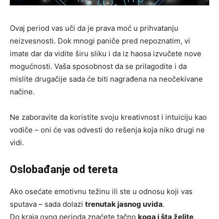
Ovaj period vas uči da je prava moć u prihvatanju
neizvesnosti. Dok mnogi paniče pred nepoznatim, vi
imate dar da vidite širu sliku i da iz haosa izvučete nove
mogućnosti. Vaša sposobnost da se prilagodite i da
mislite drugačije sada će biti nagrađena na neočekivane
načine.
Ne zaboravite da koristite svoju kreativnost i intuiciju kao
vodiče – oni će vas odvesti do rešenja koja niko drugi ne
vidi.
Oslobađanje od tereta
Ako osećate emotivnu težinu ili ste u odnosu koji vas
sputava – sada dolazi
trenutak jasnog uvida
.
Do kraja ovog perioda znaćete tačno
koga i šta želite