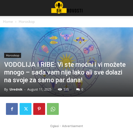
Home
Horoskop
Horoskop
VODOLIJA I RIBE: Vi ste moćni i vi možete
mnogo – sada vam nije lako ali sve dolazi
na svoje za samo par dana!
By
Urednik
-
August 11, 2025
535
0
Oglasi - Advertisement