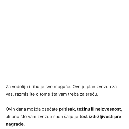
Za vodoliju i ribu je sve moguće. Ovo je plan zvezda za
vas, razmislite o tome šta vam treba za sreću.
Ovih dana možda osećate
pritisak, težinu ili neizvesnost
,
ali ono što vam zvezde sada šalju je
test izdržljivosti pre
nagrade
.