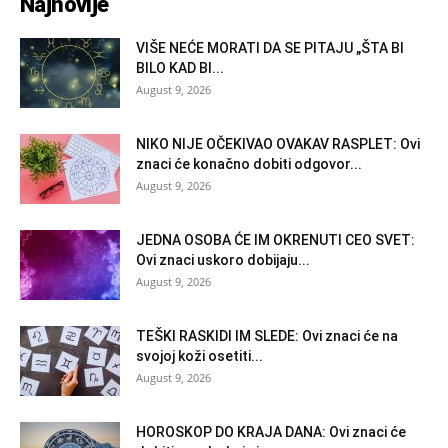
Najnovije
VIŠE NEĆE MORATI DA SE PITAJU „ŠTA BI
BILO KAD BI...
August 9, 2026
NIKO NIJE OČEKIVAO OVAKAV RASPLET: Ovi
znaci će konačno dobiti odgovor...
August 9, 2026
JEDNA OSOBA ĆE IM OKRENUTI CEO SVET:
Ovi znaci uskoro dobijaju...
August 9, 2026
TEŠKI RASKIDI IM SLEDE: Ovi znaci će na
svojoj koži osetiti...
August 9, 2026
HOROSKOP DO KRAJA DANA: Ovi znaci će