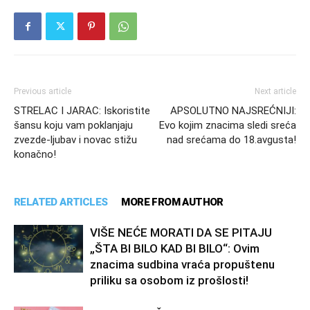
Previous article
Next article
STRELAC I JARAC: Iskoristite
APSOLUTNO NAJSREĆNIJI:
šansu koju vam poklanjaju
Evo kojim znacima sledi sreća
zvezde-ljubav i novac stižu
nad srećama do 18.avgusta!
konačno!
RELATED ARTICLES
MORE FROM AUTHOR
VIŠE NEĆE MORATI DA SE PITAJU
„ŠTA BI BILO KAD BI BILO“: Ovim
znacima sudbina vraća propuštenu
priliku sa osobom iz prošlosti!