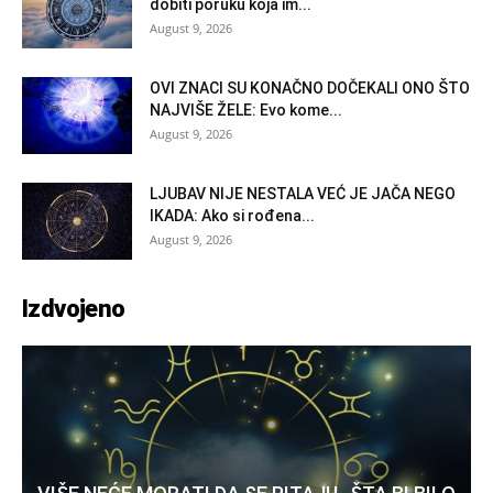
dobiti poruku koja im...
August 9, 2026
OVI ZNACI SU KONAČNO DOČEKALI ONO ŠTO
NAJVIŠE ŽELE: Evo kome...
August 9, 2026
LJUBAV NIJE NESTALA VEĆ JE JAČA NEGO
IKADA: Ako si rođena...
August 9, 2026
Izdvojeno