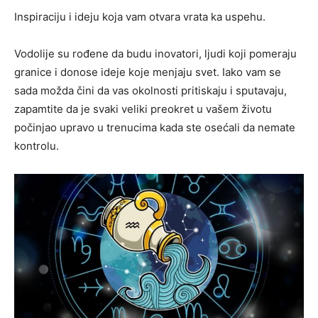
Inspiraciju i ideju koja vam otvara vrata ka uspehu.
Vodolije su rođene da budu inovatori, ljudi koji pomeraju
granice i donose ideje koje menjaju svet. Iako vam se
sada možda čini da vas okolnosti pritiskaju i sputavaju,
zapamtite da je svaki veliki preokret u vašem životu
počinjao upravo u trenucima kada ste osećali da nemate
kontrolu.