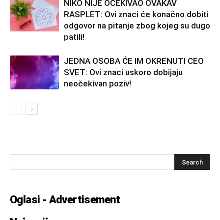
NIKO NIJE OČEKIVAO OVAKAV
RASPLET: Ovi znaci će konačno dobiti
odgovor na pitanje zbog kojeg su dugo
patili!
JEDNA OSOBA ĆE IM OKRENUTI CEO
SVET: Ovi znaci uskoro dobijaju
neočekivan poziv!
Oglasi - Advertisement