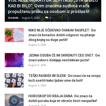
VIŠE NEĆE MORATI DA SE PITAJU „ŠTA BI BILO
KAD BI BILO“: Ovim znacima sudbina vraća
propuštenu priliku sa osobom iz prošlosti!
Urednik
-
August 9, 2026
0
NIKO NIJE OČEKIVAO OVAKAV RASPLET: Ovi
znaci će konačno dobiti odgovor na pitanje
zbog kojeg su dugo patili!
August 9, 2026
JEDNA OSOBA ĆE IM OKRENUTI CEO SVET: Ovi
znaci uskoro dobijaju neočekivan poziv!
August 9, 2026
TEŠKI RASKIDI IM SLEDE: Ovi znaci će na svojoj
koži osetiti kako ljubav ume da boli!
August 9, 2026
HOROSKOP DO KRAJA DANA: Ovi znaci će
dobiti poruku koja im okreće život naopačke!
August 9, 2026