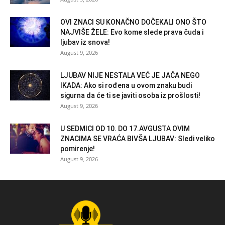
OVI ZNACI SU KONAČNO DOČEKALI ONO ŠTO
NAJVIŠE ŽELE: Evo kome slede prava čuda i
ljubav iz snova!
August 9, 2026
LJUBAV NIJE NESTALA VEĆ JE JAČA NEGO
IKADA: Ako si rođena u ovom znaku budi
sigurna da će ti se javiti osoba iz prošlosti!
August 9, 2026
U SEDMICI OD 10. DO 17.AVGUSTA OVIM
ZNACIMA SE VRAĆA BIVŠA LJUBAV: Sledi veliko
pomirenje!
August 9, 2026