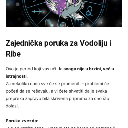
Zajednička poruka za Vodoliju i
Ribe
Ovo je period koji vas uči da
snaga nije u brzini, već u
istrajnosti
.
Za nekoliko dana sve će se promeniti – problemi će
početi da se rešavaju, a vi ćete shvatiti da je svaka
prepreka zapravo bila skrivena priprema za ono što
dolazi.
Poruka zvezda: