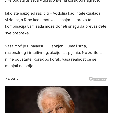
„Ne odustajte sada – upravo ste na korak od nagrade.“
Iako ste naizgled različiti – Vodolija kao intelektualac i
vizionar, a Ribe kao emotivac i sanjar – upravo ta
kombinacija vam sada može doneti snagu da prevaziđete
sve prepreke.
Vaša moć je u balansu – u spajanju uma i srca,
racionalnog i intuitivnog, akcije i strpljenja. Ne žurite, ali
ni ne odustajte. Korak po korak, vaša realnost će se
menjati na bolje.