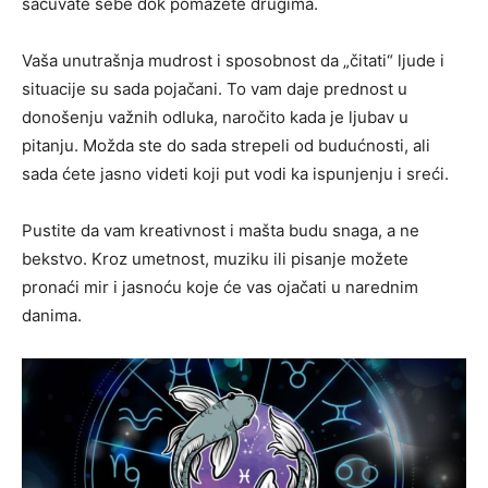
sačuvate sebe dok pomažete drugima.
Vaša unutrašnja mudrost i sposobnost da „čitati“ ljude i
situacije su sada pojačani. To vam daje prednost u
donošenju važnih odluka, naročito kada je ljubav u
pitanju. Možda ste do sada strepeli od budućnosti, ali
sada ćete jasno videti koji put vodi ka ispunjenju i sreći.
Pustite da vam kreativnost i mašta budu snaga, a ne
bekstvo. Kroz umetnost, muziku ili pisanje možete
pronaći mir i jasnoću koje će vas ojačati u narednim
danima.