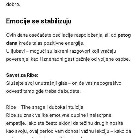
dobro.
Emocije se stabilizuju
Ovih dana osećaćete oscilacije raspoloženja, ali od
petog
dana
kreće talas pozitivne energije.
U ljubavi – mogući su iskreni razgovori koji vraćaju
poverenje, kao i iznenadni gest pažnje od voljene osobe.
Savet za Ribe:
Slušajte svoj unutrašnji glas – on će vas nepogrešivo
odvesti tamo gde treba da budete.
Ribe – Tihe snage i duboka intuicija
Ribe su znak velike emotivne dubine i neiscrpne
empatije. Iako ste često skloni da težinu drugih nosite
kao svoju, ovaj period vam donosi važnu lekciju – kako da