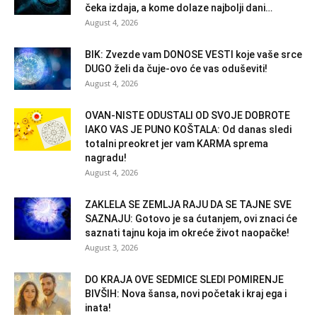
čeka izdaja, a kome dolaze najbolji dani…
August 4, 2026
BIK: Zvezde vam DONOSE VESTI koje vaše srce
DUGO želi da čuje-ovo će vas oduševiti!
August 4, 2026
OVAN-NISTE ODUSTALI OD SVOJE DOBROTE
IAKO VAS JE PUNO KOŠTALA: Od danas sledi
totalni preokret jer vam KARMA sprema
nagradu!
August 4, 2026
ZAKLELA SE ZEMLJA RAJU DA SE TAJNE SVE
SAZNAJU: Gotovo je sa ćutanjem, ovi znaci će
saznati tajnu koja im okreće život naopačke!
August 3, 2026
DO KRAJA OVE SEDMICE SLEDI POMIRENJE
BIVŠIH: Nova šansa, novi početak i kraj ega i
inata!