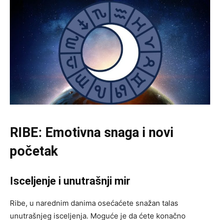
RIBE: Emotivna snaga i novi
početak
Isceljenje i unutrašnji mir
Ribe, u narednim danima osećaćete snažan talas
unutrašnjeg isceljenja. Moguće je da ćete konačno