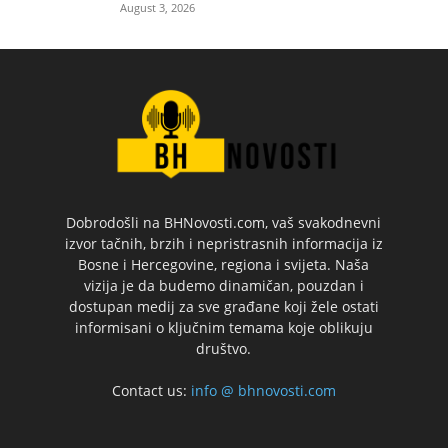
August 3, 2026
Dobrodošli na BHNovosti.com, vaš svakodnevni
izvor tačnih, brzih i nepristrasnih informacija iz
Bosne i Hercegovine, regiona i svijeta. Naša
vizija je da budemo dinamičan, pouzdan i
dostupan medij za sve građane koji žele ostati
informisani o ključnim temama koje oblikuju
društvo.
Contact us:
info @ bhnovosti.com