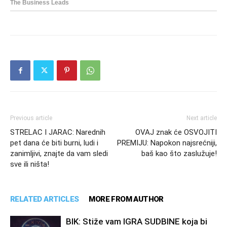
Previous article
Next article
STRELAC I JARAC: Narednih
OVAJ znak će OSVOJITI
pet dana će biti burni, ludi i
PREMIJU: Napokon najsrećniji,
zanimljivi, znajte da vam sledi
baš kao što zaslužuje!
sve ili ništa!
RELATED ARTICLES
MORE FROM AUTHOR
BIK: Stiže vam IGRA SUDBINE koja bi