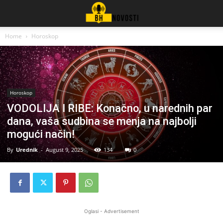
Home
Horoskop
Horoskop
VODOLIJA I RIBE: Konačno, u narednih par
dana, vaša sudbina se menja na najbolji
mogući način!
By
Urednik
-
August 9, 2025
134
0
Oglasi - Advertisement