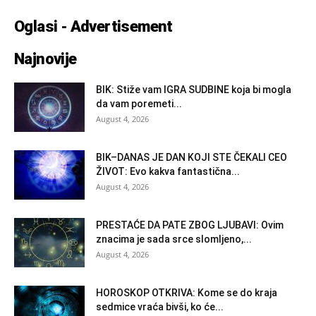
Oglasi - Advertisement
Najnovije
BIK: Stiže vam IGRA SUDBINE koja bi mogla
da vam poremeti...
August 4, 2026
BIK–DANAS JE DAN KOJI STE ČEKALI CEO
ŽIVOT: Evo kakva fantastična...
August 4, 2026
PRESTAĆE DA PATE ZBOG LJUBAVI: Ovim
znacima je sada srce slomljeno,...
August 4, 2026
HOROSKOP OTKRIVA: Kome se do kraja
sedmice vraća bivši, ko će...