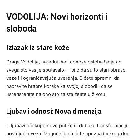
VODOLIJA: Novi horizonti i
sloboda
Izlazak iz stare kože
Drage Vodolije, naredni dani donose oslobađanje od
svega što vas je sputavalo — bilo da su to stari obrasci,
veze ili ograničavajuća uverenja. Bićete spremni da
napravite hrabre korake ka svojoj slobodi i da se
usredsredite na ono što zaista želite u životu.
Ljubav i odnosi: Nova dimenzija
U ljubavi očekujte nove prilike ili duboku transformaciju
postojećih veza. Moguće je da ćete upoznati nekoga ko