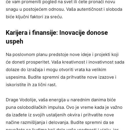
će vam promeniti pogled na svet ili ćete pronaći novu
snagu u postojećem odnosu. Vaša autentičnost i sloboda
biće ključni faktori za sreću.
Karijera i finansije: Inovacije donose
uspeh
Na poslovnom planu predstoje nove ideje i projekti koji
će doneti prosperitet. Vaša kreativnost i inovativnost sada
dolaze do izražaja i mogu otvoriti vrata ka velikim
uspesima. Budite spremni da prihvatite nove izazove i
iskoristite ih za lični rast.
Drage Vodolije, vaša energija u narednim danima biće
puna oslobodilačkih impulsa. Ovo je vreme kada je važno
da izađete iz svojih ustaljenih okvira i prihvatite nove
načine razmišljanja i delovanja. Budite spremni da se
povežete sa ljudima koji dele vaše vrednosti i viziju, jer