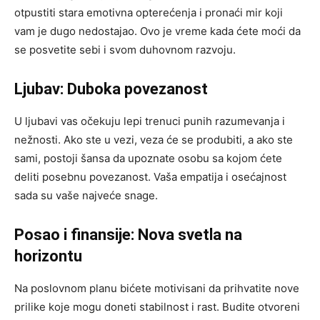
otpustiti stara emotivna opterećenja i pronaći mir koji
vam je dugo nedostajao. Ovo je vreme kada ćete moći da
se posvetite sebi i svom duhovnom razvoju.
Ljubav: Duboka povezanost
U ljubavi vas očekuju lepi trenuci punih razumevanja i
nežnosti. Ako ste u vezi, veza će se produbiti, a ako ste
sami, postoji šansa da upoznate osobu sa kojom ćete
deliti posebnu povezanost. Vaša empatija i osećajnost
sada su vaše najveće snage.
Posao i finansije: Nova svetla na
horizontu
Na poslovnom planu bićete motivisani da prihvatite nove
prilike koje mogu doneti stabilnost i rast. Budite otvoreni