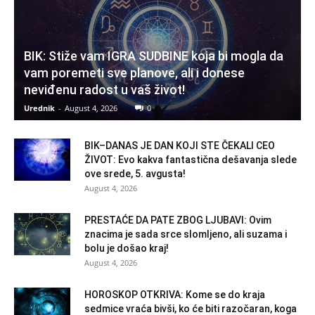
BIK: Stiže vam IGRA SUDBINE koja bi mogla da
vam poremeti sve planove, ali i donese
neviđenu radost u vaš život!
Urednik
-
August 4, 2026
0
BIK–DANAS JE DAN KOJI STE ČEKALI CEO
ŽIVOT: Evo kakva fantastična dešavanja slede
ove srede, 5. avgusta!
August 4, 2026
PRESTAĆE DA PATE ZBOG LJUBAVI: Ovim
znacima je sada srce slomljeno, ali suzama i
bolu je došao kraj!
August 4, 2026
HOROSKOP OTKRIVA: Kome se do kraja
sedmice vraća bivši, ko će biti razočaran, koga