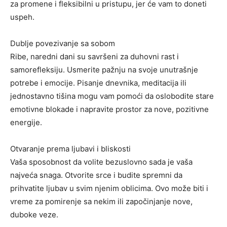
za promene i fleksibilni u pristupu, jer će vam to doneti
uspeh.
Dublje povezivanje sa sobom
Ribe, naredni dani su savršeni za duhovni rast i
samorefleksiju. Usmerite pažnju na svoje unutrašnje
potrebe i emocije. Pisanje dnevnika, meditacija ili
jednostavno tišina mogu vam pomoći da oslobodite stare
emotivne blokade i napravite prostor za nove, pozitivne
energije.
Otvaranje prema ljubavi i bliskosti
Vaša sposobnost da volite bezuslovno sada je vaša
najveća snaga. Otvorite srce i budite spremni da
prihvatite ljubav u svim njenim oblicima. Ovo može biti i
vreme za pomirenje sa nekim ili započinjanje nove,
duboke veze.