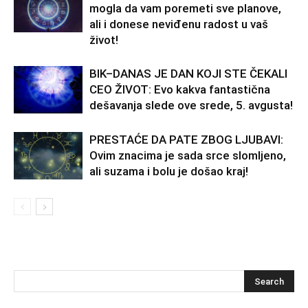
mogla da vam poremeti sve planove,
ali i donese neviđenu radost u vaš
život!
BIK–DANAS JE DAN KOJI STE ČEKALI
CEO ŽIVOT: Evo kakva fantastična
dešavanja slede ove srede, 5. avgusta!
PRESTAĆE DA PATE ZBOG LJUBAVI:
Ovim znacima je sada srce slomljeno,
ali suzama i bolu je došao kraj!