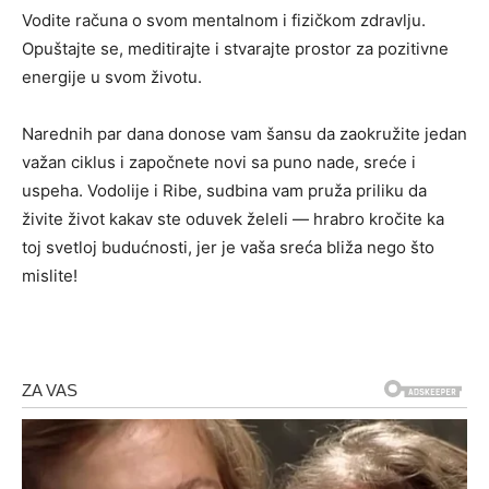
Vodite računa o svom mentalnom i fizičkom zdravlju.
Opuštajte se, meditirajte i stvarajte prostor za pozitivne
energije u svom životu.
Narednih par dana donose vam šansu da zaokružite jedan
važan ciklus i započnete novi sa puno nade, sreće i
uspeha. Vodolije i Ribe, sudbina vam pruža priliku da
živite život kakav ste oduvek želeli — hrabro kročite ka
toj svetloj budućnosti, jer je vaša sreća bliža nego što
mislite!