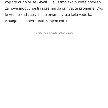
koji ste dugo priželjkivali — ali samo ako budete otvoreni
za nove mogućnosti i spremni da prihvatite promene. Ovo
je vreme kada će vam se otvarati vrata koja vode ka
ispunjenju snova i unutrašnjem miru.
Sadržaj se nastavlja nakon oglasa