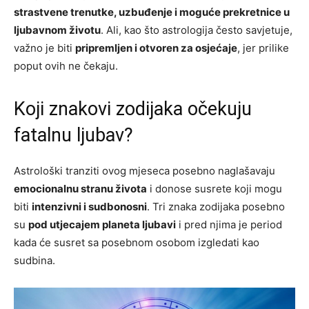
strastvene trenutke, uzbuđenje i moguće prekretnice u
ljubavnom životu
. Ali, kao što astrologija često savjetuje,
važno je biti
pripremljen i otvoren za osjećaje
, jer prilike
poput ovih ne čekaju.
Koji znakovi zodijaka očekuju
fatalnu ljubav?
Astrološki tranziti ovog mjeseca posebno naglašavaju
emocionalnu stranu života
i donose susrete koji mogu
biti
intenzivni i sudbonosni
. Tri znaka zodijaka posebno
su
pod utjecajem planeta ljubavi
i pred njima je period
kada će susret sa posebnom osobom izgledati kao
sudbina.