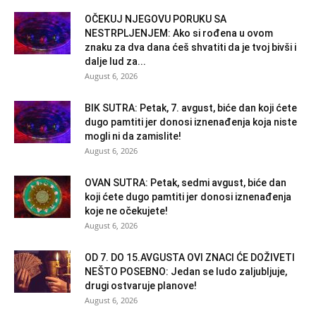
OČEKUJ NJEGOVU PORUKU SA
NESTRPLJENJEM: Ako si rođena u ovom
znaku za dva dana ćeš shvatiti da je tvoj bivši i
dalje lud za...
August 6, 2026
BIK SUTRA: Petak, 7. avgust, biće dan koji ćete
dugo pamtiti jer donosi iznenađenja koja niste
mogli ni da zamislite!
August 6, 2026
OVAN SUTRA: Petak, sedmi avgust, biće dan
koji ćete dugo pamtiti jer donosi iznenađenja
koje ne očekujete!
August 6, 2026
OD 7. DO 15.AVGUSTA OVI ZNACI ĆE DOŽIVETI
NEŠTO POSEBNO: Jedan se ludo zaljubljuje,
drugi ostvaruje planove!
August 6, 2026