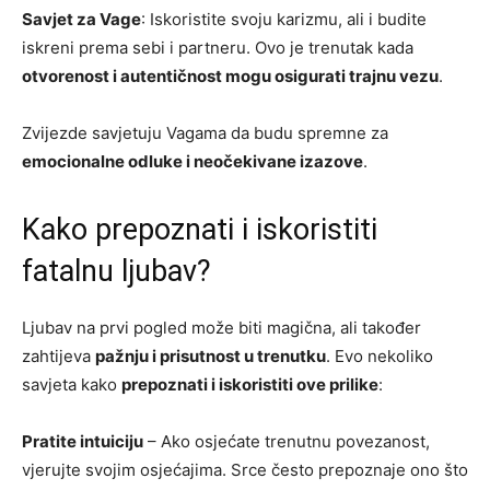
Savjet za Vage
: Iskoristite svoju karizmu, ali i budite
iskreni prema sebi i partneru. Ovo je trenutak kada
otvorenost i autentičnost mogu osigurati trajnu vezu
.
Zvijezde savjetuju Vagama da budu spremne za
emocionalne odluke i neočekivane izazove
.
Kako prepoznati i iskoristiti
fatalnu ljubav?
Ljubav na prvi pogled može biti magična, ali također
zahtijeva
pažnju i prisutnost u trenutku
. Evo nekoliko
savjeta kako
prepoznati i iskoristiti ove prilike
:
Pratite intuiciju
– Ako osjećate trenutnu povezanost,
vjerujte svojim osjećajima. Srce često prepoznaje ono što