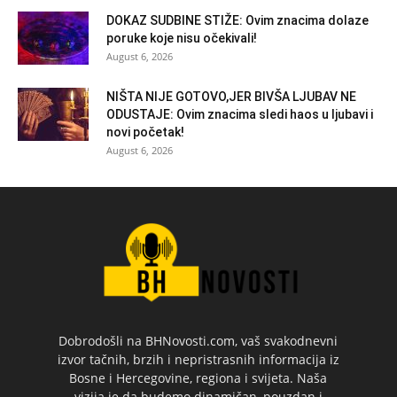
DOKAZ SUDBINE STIŽE: Ovim znacima dolaze
poruke koje nisu očekivali!
August 6, 2026
NIŠTA NIJE GOTOVO,JER BIVŠA LJUBAV NE
ODUSTAJE: Ovim znacima sledi haos u ljubavi i
novi početak!
August 6, 2026
Dobrodošli na BHNovosti.com, vaš svakodnevni
izvor tačnih, brzih i nepristrasnih informacija iz
Bosne i Hercegovine, regiona i svijeta. Naša
vizija je da budemo dinamičan, pouzdan i