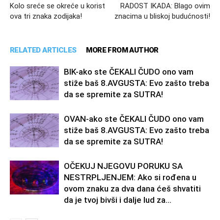
Kolo sreće se okreće u korist
RADOST IKADA: Blago ovim
ova tri znaka zodijaka!
znacima u bliskoj budućnosti!
RELATED ARTICLES
MORE FROM AUTHOR
BIK-ako ste ČEKALI ČUDO ono vam
stiže baš 8.AVGUSTA: Evo zašto treba
da se spremite za SUTRA!
OVAN-ako ste ČEKALI ČUDO ono vam
stiže baš 8.AVGUSTA: Evo zašto treba
da se spremite za SUTRA!
OČEKUJ NJEGOVU PORUKU SA
NESTRPLJENJEM: Ako si rođena u
ovom znaku za dva dana ćeš shvatiti
da je tvoj bivši i dalje lud za...