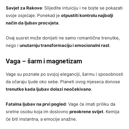
Savjet za Rakove
: Slijedite intuiciju i ne bojte se pokazati
svoje osjećaje. Ponekad je
otpustiti kontrolu najbolji
način da ljubav procvjeta
.
Ovaj susret može donijeti ne samo romantične trenutke,
nego i
unutarnju transformaciju i emocionalni rast
.
Vaga – šarm i magnetizam
Vage su poznate po svojoj eleganciji, šarmu i sposobnosti
da očaraju ljude oko sebe. Planeti ovog mjeseca donose
trenutke kada ljubav dolazi neočekivano
.
Fatalna ljubav na prvi pogled
: Vage će imati priliku da
sretne osobu koja im doslovno
preokrene svijet
. Kemija
će biti instantna, a emocije snažne.