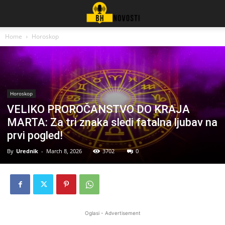
Home
Horoskop
Horoskop
VELIKO PROROČANSTVO DO KRAJA
MARTA: Za tri znaka sledi fatalna ljubav na
prvi pogled!
By
Urednik
-
March 8, 2026
3702
0
Oglasi - Advertisement