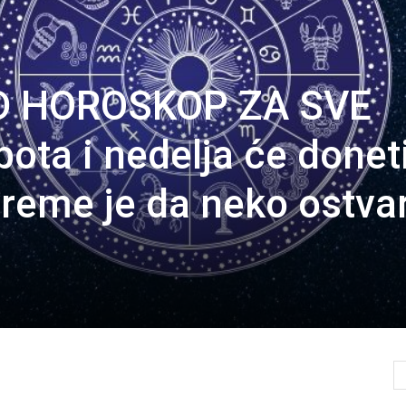
ND HOROSKOP ZA SVE
ta i nedelja će donet
reme je da neko ostvar