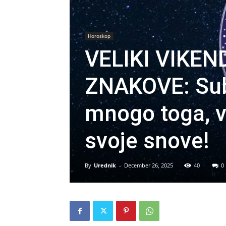
Horoskop
VELIKI VIKE
ZNAKOVE: Subo
mnogo toga, v
svoje snove!
By
Urednik
-
December 26, 2025
40
0