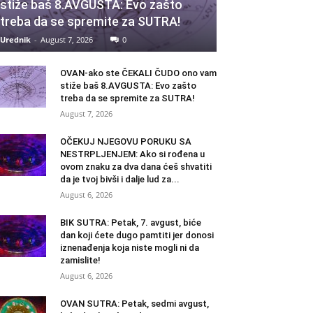
stiže baš 8.AVGUSTA: Evo zašto
treba da se spremite za SUTRA!
Urednik
-
August 7, 2026
0
OVAN-ako ste ČEKALI ČUDO ono vam
stiže baš 8.AVGUSTA: Evo zašto
treba da se spremite za SUTRA!
August 7, 2026
OČEKUJ NJEGOVU PORUKU SA
NESTRPLJENJEM: Ako si rođena u
ovom znaku za dva dana ćeš shvatiti
da je tvoj bivši i dalje lud za...
August 6, 2026
BIK SUTRA: Petak, 7. avgust, biće
dan koji ćete dugo pamtiti jer donosi
iznenađenja koja niste mogli ni da
zamislite!
August 6, 2026
OVAN SUTRA: Petak, sedmi avgust,