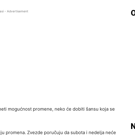
O
asi - Advertisement
neti mogućnost promene, neko će dobiti šansu koja se
N
iju promena. Zvezde poručuju da subota i nedelja neće