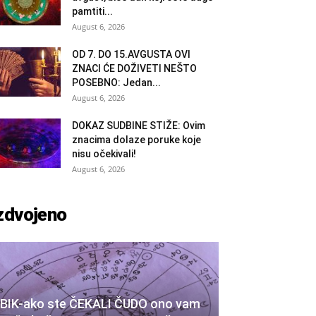
pamtiti...
August 6, 2026
OD 7. DO 15.AVGUSTA OVI
ZNACI ĆE DOŽIVETI NEŠTO
POSEBNO: Jedan...
August 6, 2026
DOKAZ SUDBINE STIŽE: Ovim
znacima dolaze poruke koje
nisu očekivali!
August 6, 2026
zdvojeno
BIK-ako ste ČEKALI ČUDO ono vam