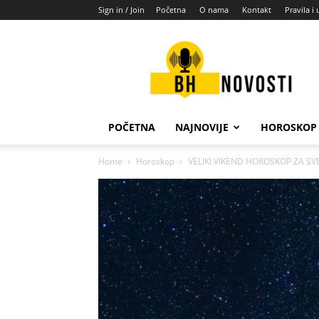
Sign in / Join
Početna
O nama
Kontakt
Pravila i 
BH
novosti
POČETNA
NAJNOVIJE
HOROSKOP
Home
Horoskop
VELIKI VIKEND HOROSKOP ZA SVE 