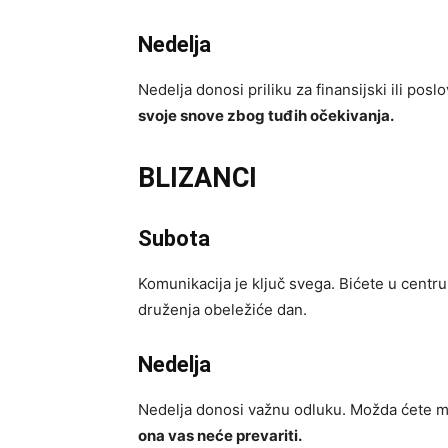
Nedelja
Nedelja donosi priliku za finansijski ili posl
svoje snove zbog tuđih očekivanja.
BLIZANCI
Subota
Komunikacija je ključ svega. Bićete u centru p
druženja obeležiće dan.
Nedelja
Nedelja donosi važnu odluku. Možda ćete mo
ona vas neće prevariti.