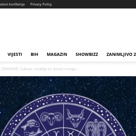
uslovi korištenja
Privacy Policy
VIJESTI
BIH
MAGAZIN
SHOWBIZZ
ZANIMLJIVO 
ZNAKOVE: Subota i nedelja će doneti mnogo...