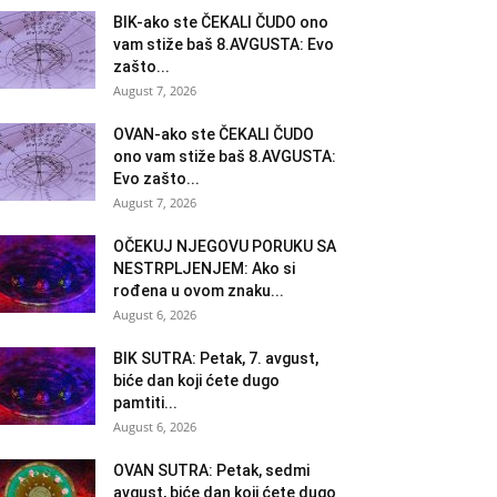
BIK-ako ste ČEKALI ČUDO ono
vam stiže baš 8.AVGUSTA: Evo
zašto...
August 7, 2026
OVAN-ako ste ČEKALI ČUDO
ono vam stiže baš 8.AVGUSTA:
Evo zašto...
August 7, 2026
OČEKUJ NJEGOVU PORUKU SA
NESTRPLJENJEM: Ako si
rođena u ovom znaku...
August 6, 2026
BIK SUTRA: Petak, 7. avgust,
biće dan koji ćete dugo
pamtiti...
August 6, 2026
OVAN SUTRA: Petak, sedmi
avgust, biće dan koji ćete dugo