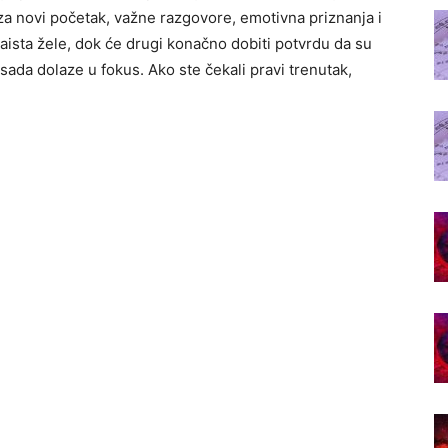
 za novi početak, važne razgovore, emotivna priznanja i
zaista žele, dok će drugi konačno dobiti potvrdu da su
 sada dolaze u fokus. Ako ste čekali pravi trenutak,