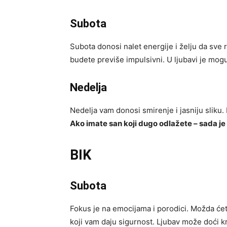
Subota
Subota donosi nalet energije i želju da sve r
budete previše impulsivni. U ljubavi je mogu
Nedelja
Nedelja vam donosi smirenje i jasniju sliku
Ako imate san koji dugo odlažete – sada je
BIK
Subota
Fokus je na emocijama i porodici. Možda ćet
koji vam daju sigurnost. Ljubav može doći k