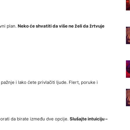
ovni plan.
Neko će shvatiti da više ne želi da žrtvuje
ažnje i lako ćete privlačiti ljude. Flert, poruke i
rati da birate između dve opcije.
Slušajte intuiciju –