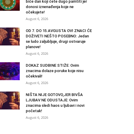
biće dan koji ćete dugo pamtiti jer
donosi iznenađenja koje ne
očekujete!
August 6, 2026
OD 7. DO 15.AVGUSTA OVI ZNACI ĆE
DOŽIVETI NEŠTO POSEBNO: Jedan
se ludo zaljubljuje, drugi ostvaruje
planove!
August 6, 2026
DOKAZ SUDBINE STIŽE: Ovim
znacima dolaze poruke koje nisu
očekivali!
August 6, 2026
NIŠTA NIJE GOTOVO,JER BIVŠA
LJUBAV NE ODUSTAJE: Ovim
znacima sledi haos u ljubavi i novi
početak!
August 6, 2026