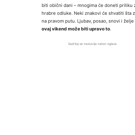
biti obični dani – mnogima će doneti priliku
hrabre odluke. Neki znakovi će shvatiti šta 
na pravom putu. Ljubav, posao, snovi i želje
ovaj vikend može biti upravo to
.
Sadržaj se nastavlja nakon oglasa