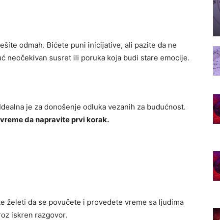
ešite odmah. Bićete puni inicijative, ali pazite da ne
ć neočekivan susret ili poruka koja budi stare emocije.
. Idealna je za donošenje odluka vezanih za budućnost.
 vreme da napravite prvi korak.
e želeti da se povučete i provedete vreme sa ljudima
roz iskren razgovor.