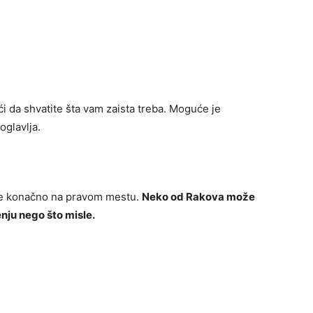
 da shvatite šta vam zaista treba. Moguće je
oglavlja.
ste konačno na pravom mestu.
Neko od Rakova može
enju nego što misle.