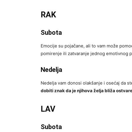
RAK
Subota
Emocije su pojačane, ali to vam može pomoći
pomirenje ili zatvaranje jednog emotivnog p
Nedelja
Nedelja vam donosi olakšanje i osećaj da 
dobiti znak da je njihova želja bliža ostvar
LAV
Subota