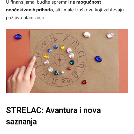
U finansijama, budite spremni na
mogućnost
neočekivanih prihoda
, ali i male troškove koji zahtevaju
pažljivo planiranje.
STRELAC: Avantura i nova
saznanja