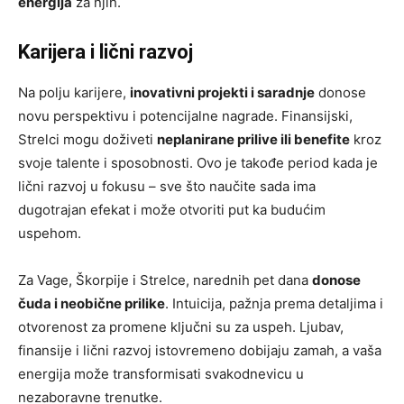
energija
za njih.
Karijera i lični razvoj
Na polju karijere,
inovativni projekti i saradnje
donose
novu perspektivu i potencijalne nagrade. Finansiјski,
Strelci mogu doživeti
neplanirane prilive ili benefite
kroz
svoje talente i sposobnosti. Ovo je takođe period kada je
lični razvoj u fokusu – sve što naučite sada ima
dugotrajan efekat i može otvoriti put ka budućim
uspehom.
Za Vage, Škorpije i Strelce, narednih pet dana
donose
čuda i neobične prilike
. Intuicija, pažnja prema detaljima i
otvorenost za promene ključni su za uspeh. Ljubav,
finansije i lični razvoj istovremeno dobijaju zamah, a vaša
energija može transformisati svakodnevicu u
nezaboravne trenutke.