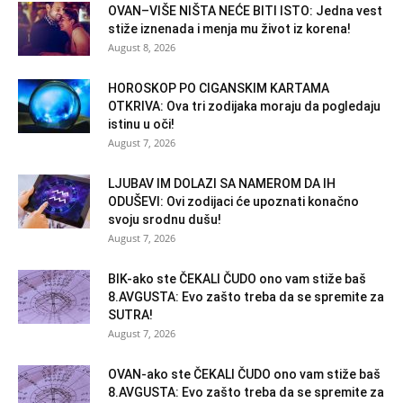
OVAN–VIŠE NIŠTA NEĆE BITI ISTO: Jedna vest
stiže iznenada i menja mu život iz korena!
August 8, 2026
HOROSKOP PO CIGANSKIM KARTAMA
OTKRIVA: Ova tri zodijaka moraju da pogledaju
istinu u oči!
August 7, 2026
LJUBAV IM DOLAZI SA NAMEROM DA IH
ODUŠEVI: Ovi zodijaci će upoznati konačno
svoju srodnu dušu!
August 7, 2026
BIK-ako ste ČEKALI ČUDO ono vam stiže baš
8.AVGUSTA: Evo zašto treba da se spremite za
SUTRA!
August 7, 2026
OVAN-ako ste ČEKALI ČUDO ono vam stiže baš
8.AVGUSTA: Evo zašto treba da se spremite za