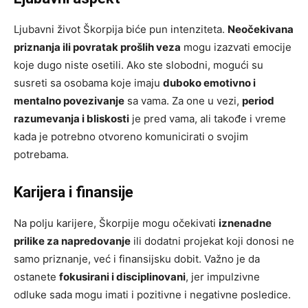
Ljubavni život Škorpija biće pun intenziteta.
Neočekivana
priznanja ili povratak prošlih veza
mogu izazvati emocije
koje dugo niste osetili. Ako ste slobodni, mogući su
susreti sa osobama koje imaju
duboko emotivno i
mentalno povezivanje
sa vama. Za one u vezi,
period
razumevanja i bliskosti
je pred vama, ali takođe i vreme
kada je potrebno otvoreno komunicirati o svojim
potrebama.
Karijera i finansije
Na polju karijere, Škorpije mogu očekivati
iznenadne
prilike za napredovanje
ili dodatni projekat koji donosi ne
samo priznanje, već i finansijsku dobit. Važno je da
ostanete
fokusirani i disciplinovani
, jer impulzivne
odluke sada mogu imati i pozitivne i negativne posledice.