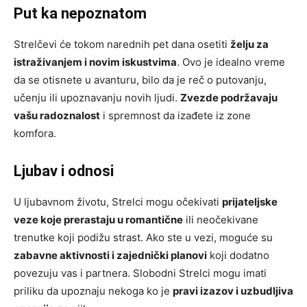
Put ka nepoznatom
Strelčevi će tokom narednih pet dana osetiti
želju za
istraživanjem i novim iskustvima
. Ovo je idealno vreme
da se otisnete u avanturu, bilo da je reč o putovanju,
učenju ili upoznavanju novih ljudi.
Zvezde podržavaju
vašu radoznalost
i spremnost da izađete iz zone
komfora.
Ljubav i odnosi
U ljubavnom životu, Strelci mogu očekivati
prijateljske
veze koje prerastaju u romantične
ili neočekivane
trenutke koji podižu strast. Ako ste u vezi, moguće su
zabavne aktivnosti i zajednički planovi
koji dodatno
povezuju vas i partnera. Slobodni Strelci mogu imati
priliku da upoznaju nekoga ko je
pravi izazov i uzbudljiva