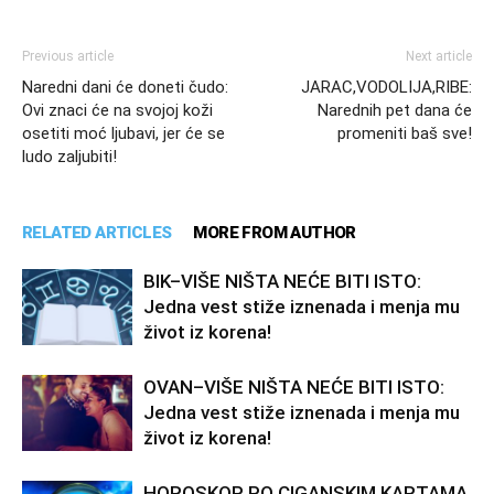
Previous article
Next article
Naredni dani će doneti čudo:
JARAC,VODOLIJA,RIBE:
Ovi znaci će na svojoj koži
Narednih pet dana će
osetiti moć ljubavi, jer će se
promeniti baš sve!
ludo zaljubiti!
RELATED ARTICLES
MORE FROM AUTHOR
BIK–VIŠE NIŠTA NEĆE BITI ISTO:
Jedna vest stiže iznenada i menja mu
život iz korena!
OVAN–VIŠE NIŠTA NEĆE BITI ISTO:
Jedna vest stiže iznenada i menja mu
život iz korena!
HOROSKOP PO CIGANSKIM KARTAMA