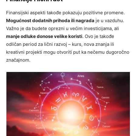
Finansijski aspekti takođe pokazuju pozitivne promene.
Mogućnost dodatnih prihoda ili nagrada
je u vazduhu.
Važno je da budete oprezni u većim investicijama, ali
manje odluke donose velike koristi
. Ovo je takođe
odličan period za lični razvoj – kurs, nova znanja ili
kreativni projekti mogu otvoriti put ka nečemu dugoročno
značajnom.