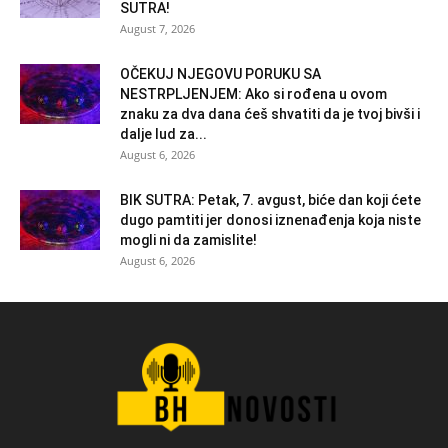
SUTRA!
August 7, 2026
OČEKUJ NJEGOVU PORUKU SA
NESTRPLJENJEM: Ako si rođena u ovom
znaku za dva dana ćeš shvatiti da je tvoj bivši i
dalje lud za...
August 6, 2026
BIK SUTRA: Petak, 7. avgust, biće dan koji ćete
dugo pamtiti jer donosi iznenađenja koja niste
mogli ni da zamislite!
August 6, 2026