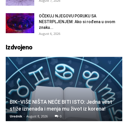
August 7, 2026
OČEKUJ NJEGOVU PORUKU SA
NESTRPLJENJEM: Ako si rođena u ovom
znaku...
August 6, 2026
Izdvojeno
BIK–VIŠE NIŠTA NEĆE BITI ISTO: Jedna vest
stiže iznenada i menja mu život iz korena!
Urednik
-
August 8, 2026
0