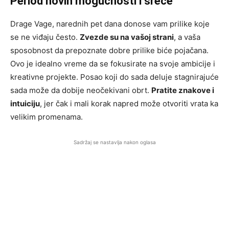
Period novih mogućnosti i sreće
Drage Vage, narednih pet dana donose vam prilike koje
se ne viđaju često.
Zvezde su na vašoj strani
, a vaša
sposobnost da prepoznate dobre prilike biće pojačana.
Ovo je idealno vreme da se fokusirate na svoje ambicije i
kreativne projekte. Posao koji do sada deluje stagnirajuće
sada može da dobije neočekivani obrt.
Pratite znakove i
intuiciju
, jer čak i mali korak napred može otvoriti vrata ka
velikim promenama.
Sadržaj se nastavlja nakon oglasa