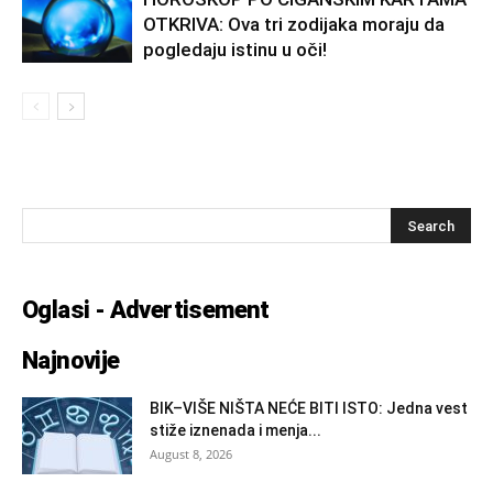
OTKRIVA: Ova tri zodijaka moraju da
pogledaju istinu u oči!
Oglasi - Advertisement
Najnovije
BIK–VIŠE NIŠTA NEĆE BITI ISTO: Jedna vest
stiže iznenada i menja...
August 8, 2026