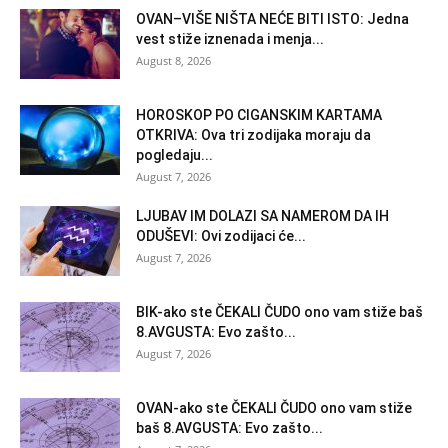
OVAN–VIŠE NIŠTA NEĆE BITI ISTO: Jedna
vest stiže iznenada i menja...
August 8, 2026
HOROSKOP PO CIGANSKIM KARTAMA
OTKRIVA: Ova tri zodijaka moraju da
pogledaju...
August 7, 2026
LJUBAV IM DOLAZI SA NAMEROM DA IH
ODUŠEVI: Ovi zodijaci će...
August 7, 2026
BIK-ako ste ČEKALI ČUDO ono vam stiže baš
8.AVGUSTA: Evo zašto...
August 7, 2026
OVAN-ako ste ČEKALI ČUDO ono vam stiže
baš 8.AVGUSTA: Evo zašto...