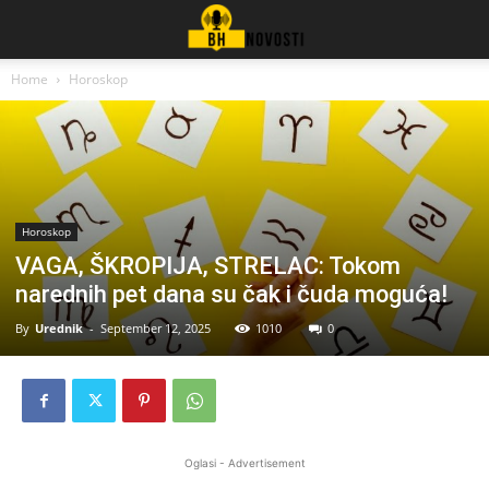
Home
Horoskop
Horoskop
VAGA, ŠKROPIJA, STRELAC: Tokom
narednih pet dana su čak i čuda moguća!
By
Urednik
-
September 12, 2025
1010
0
Oglasi - Advertisement