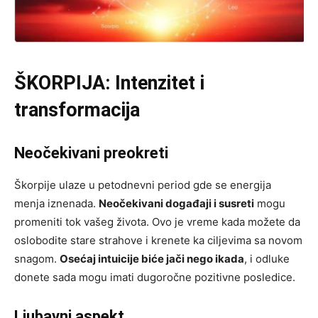
ŠKORPIJA: Intenzitet i
transformacija
Neočekivani preokreti
Škorpije ulaze u petodnevni period gde se energija
menja iznenada.
Neočekivani događaji i susreti
mogu
promeniti tok vašeg života. Ovo je vreme kada možete da
oslobodite stare strahove i krenete ka ciljevima sa novom
snagom.
Osećaj intuicije biće jači nego ikada
, i odluke
donete sada mogu imati dugoročne pozitivne posledice.
Ljubavni aspekt