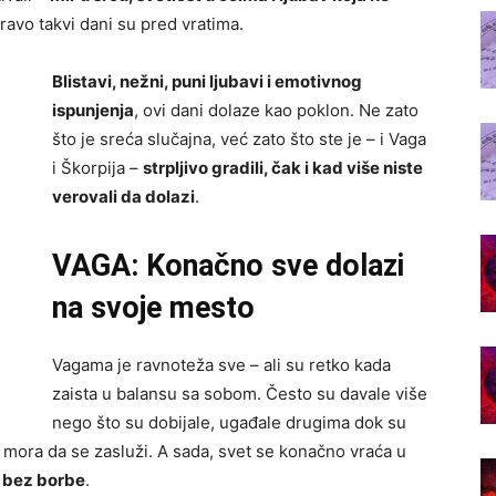
pravo takvi dani su pred vratima.
Blistavi, nežni, puni ljubavi i emotivnog
ispunjenja
, ovi dani dolaze kao poklon. Ne zato
što je sreća slučajna, već zato što ste je – i Vaga
i Škorpija –
strpljivo gradili, čak i kad više niste
verovali da dolazi
.
VAGA: Konačno sve dolazi
na svoje mesto
Vagama je ravnoteža sve – ali su retko kada
zaista u balansu sa sobom. Često su davale više
nego što su dobijale, ugađale drugima dok su
v mora da se zasluži. A sada, svet se konačno vraća u
a bez borbe
.