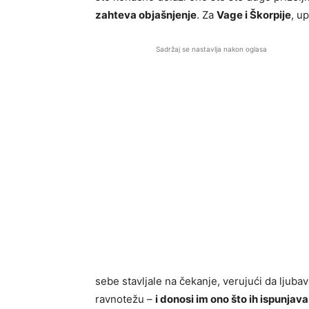
zahteva objašnjenje
. Za
Vage i Škorpije
, u
Sadržaj se nastavlja nakon oglasa
sebe stavljale na čekanje, verujući da ljuba
ravnotežu –
i donosi im ono što ih ispunjav