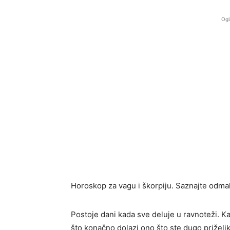
Ogl
Horoskop za vagu i škorpiju. Saznajte odma
Postoje dani kada sve deluje u ravnoteži. Kad
što konačno dolazi ono što ste dugo priželjk