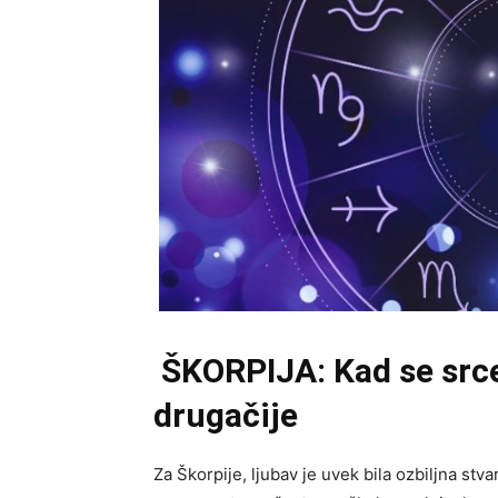
ŠKORPIJA: Kad se srce 
drugačije
Za Škorpije, ljubav je uvek bila ozbiljna stvar