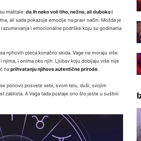
su maštale:
da ih neko voli tiho, nežno, ali duboko i
utna, ali sada pokazuje emocije na pravi način. Možda je
e, razumevanja i emocionalne podrške koju su godinama
sa njihovih pleća konačno skida. Vage ne moraju više
i njima, i onima oko njih. Ljubav koju dobijaju više nije
eć na
prihvatanju njihove autentične prirode
.
 se ponovo posvete sebi, svom telu, duši, svojim
t zablista. A Vaga tada postaje ono što jeste u suštini
I