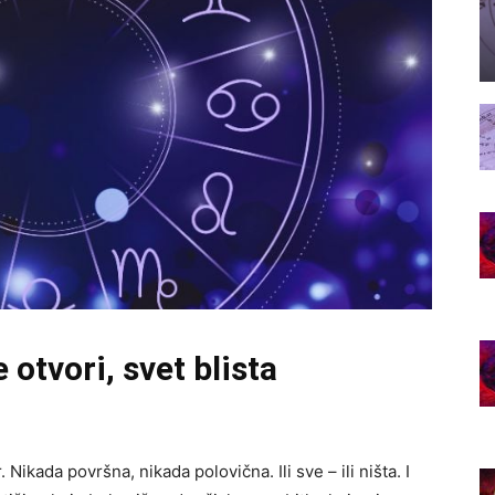
otvori, svet blista
. Nikada površna, nikada polovična. Ili sve – ili ništa. I