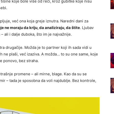
tišine koje bole više od reči, kroz gubitke koje nisu
sebi.
pljuje, već ona koja greje iznutra. Naredni dani za
 ne moraju da kriju, da analiziraju, da štite
. Ljubav
– ali i dalje duboka, što im je najvažnije.
a drugačije. Možda je to partner koji ih sada vidi u
h ne plaši, već izaziva. A možda… to su one same, koje
e ponovo, bez straha.
trašnje promene – ali mirne, blage. Kao da su se
ir – tada je sposobna da voli najdublje. Bez kontrole,