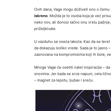
Ovih dana, Vage mogu doživeti ono o čemu 
iskreno
. Možda je to osoba koja je već pris
neko nov, ali donosi tačno onu vrstu pažnj
priželjkivale.
U vazduhu se oseća lakoća. Kao da se teret 
da dokazuju koliko vrede. Sada je to jasno – 
zasnovana na kompromisima koji ih bole, v
Mnoge Vage će osetiti nalet inspiracije – da
snovima. Jer kada se srce napuni, cela ličnos
– magnet za lepotu, ljubav i sreću.