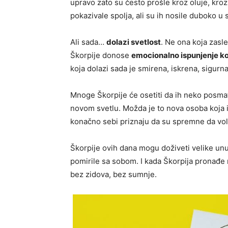
upravo zato su često prošle kroz oluje, kroz 
pokazivale spolja, ali su ih nosile duboko u 
Ali sada…
dolazi svetlost
. Ne ona koja zasle
Škorpije donose
emocionalno ispunjenje koje
koja dolazi sada je smirena, iskrena, sigurna 
Mnoge Škorpije će osetiti da ih neko posmatr
novom svetlu. Možda je to nova osoba koja i
konačno sebi priznaju da su spremne da vol
Škorpije ovih dana mogu doživeti velike unu
pomirile sa sobom. I kada Škorpija pronađe m
bez zidova, bez sumnje.