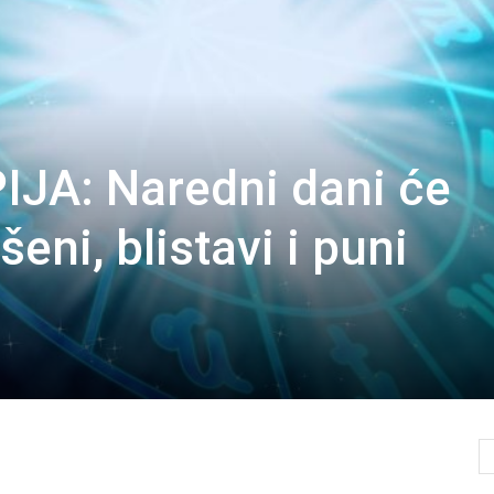
JA: Naredni dani će
eni, blistavi i puni