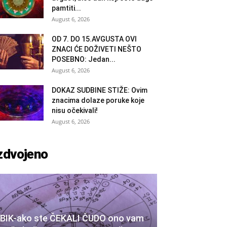
pamtiti...
August 6, 2026
OD 7. DO 15.AVGUSTA OVI
ZNACI ĆE DOŽIVETI NEŠTO
POSEBNO: Jedan...
August 6, 2026
DOKAZ SUDBINE STIŽE: Ovim
znacima dolaze poruke koje
nisu očekivali!
August 6, 2026
zdvojeno
BIK-ako ste ČEKALI ČUDO ono vam