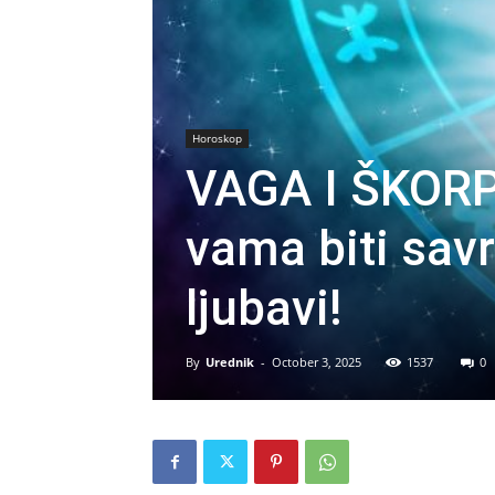
Horoskop
VAGA I ŠKORPI
vama biti savrš
ljubavi!
By
Urednik
-
October 3, 2025
1537
0