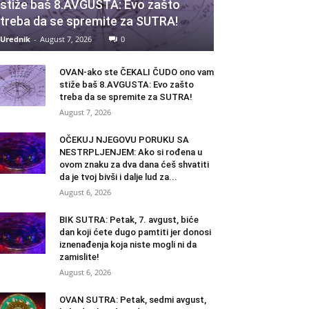
stiže baš 8.AVGUSTA: Evo zašto
treba da se spremite za SUTRA!
Urednik
-
August 7, 2026
0
OVAN-ako ste ČEKALI ČUDO ono vam
stiže baš 8.AVGUSTA: Evo zašto
treba da se spremite za SUTRA!
August 7, 2026
OČEKUJ NJEGOVU PORUKU SA
NESTRPLJENJEM: Ako si rođena u
ovom znaku za dva dana ćeš shvatiti
da je tvoj bivši i dalje lud za...
August 6, 2026
BIK SUTRA: Petak, 7. avgust, biće
dan koji ćete dugo pamtiti jer donosi
iznenađenja koja niste mogli ni da
zamislite!
August 6, 2026
OVAN SUTRA: Petak, sedmi avgust,