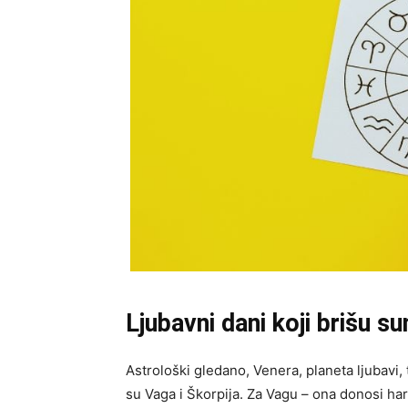
Ljubavni dani koji brišu s
Astrološki gledano, Venera, planeta ljubavi
su Vaga i Škorpija. Za Vagu – ona donosi har