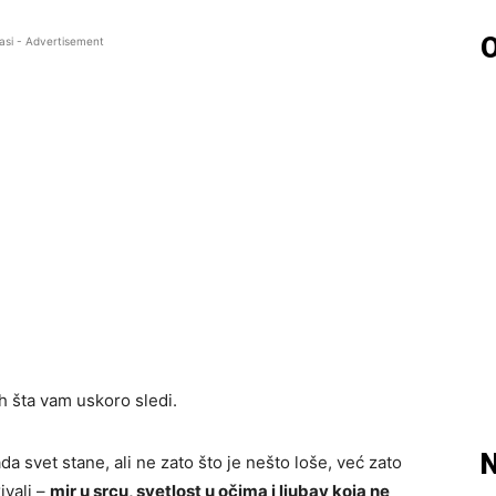
O
asi - Advertisement
h šta vam uskoro sledi.
N
a svet stane, ali ne zato što je nešto loše, već zato
ivali –
mir u srcu, svetlost u očima i ljubav koja ne