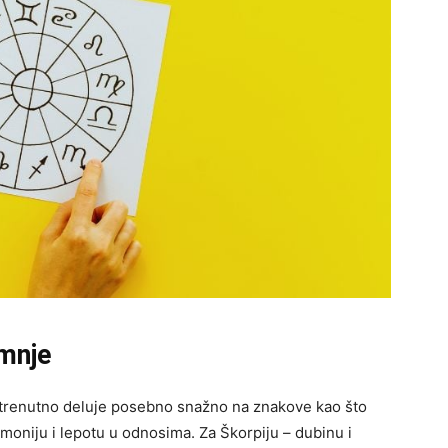
umnje
, trenutno deluje posebno snažno na znakove kao što
moniju i lepotu u odnosima. Za Škorpiju – dubinu i