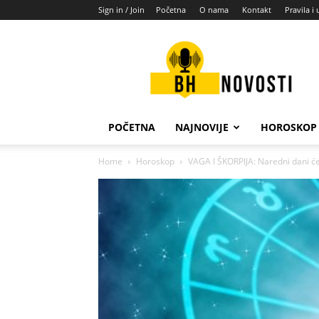
Sign in / Join
Početna
O nama
Kontakt
Pravila i 
BH
novosti
POČETNA
NAJNOVIJE
HOROSKOP
Home
Horoskop
VAGA I ŠKORPIJA: Naredni dani će v