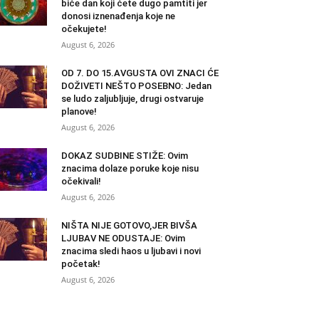
biće dan koji ćete dugo pamtiti jer
donosi iznenađenja koje ne
očekujete!
August 6, 2026
OD 7. DO 15.AVGUSTA OVI ZNACI ĆE
DOŽIVETI NEŠTO POSEBNO: Jedan
se ludo zaljubljuje, drugi ostvaruje
planove!
August 6, 2026
DOKAZ SUDBINE STIŽE: Ovim
znacima dolaze poruke koje nisu
očekivali!
August 6, 2026
NIŠTA NIJE GOTOVO,JER BIVŠA
LJUBAV NE ODUSTAJE: Ovim
znacima sledi haos u ljubavi i novi
početak!
August 6, 2026