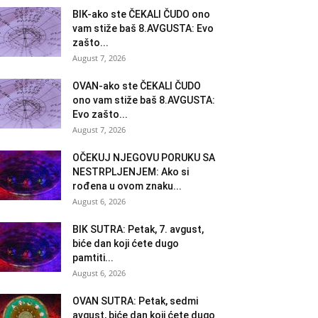
BIK-ako ste ČEKALI ČUDO ono
vam stiže baš 8.AVGUSTA: Evo
zašto...
August 7, 2026
OVAN-ako ste ČEKALI ČUDO
ono vam stiže baš 8.AVGUSTA:
Evo zašto...
August 7, 2026
OČEKUJ NJEGOVU PORUKU SA
NESTRPLJENJEM: Ako si
rođena u ovom znaku...
August 6, 2026
BIK SUTRA: Petak, 7. avgust,
biće dan koji ćete dugo
pamtiti...
August 6, 2026
OVAN SUTRA: Petak, sedmi
avgust, biće dan koji ćete dugo