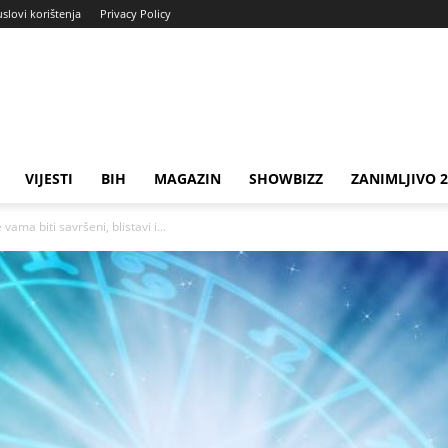
uslovi korištenja
Privacy Policy
VIJESTI
BIH
MAGAZIN
SHOWBIZZ
ZANIMLJIVO 
ama biti savršeni, blistavi i...