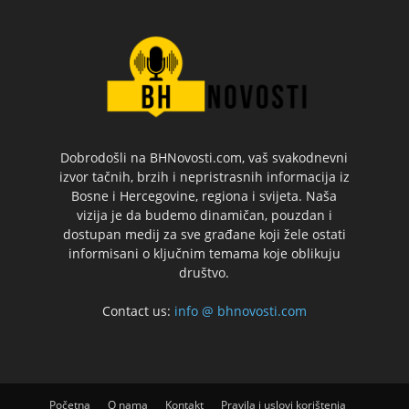
Dobrodošli na BHNovosti.com, vaš svakodnevni
izvor tačnih, brzih i nepristrasnih informacija iz
Bosne i Hercegovine, regiona i svijeta. Naša
vizija je da budemo dinamičan, pouzdan i
dostupan medij za sve građane koji žele ostati
informisani o ključnim temama koje oblikuju
društvo.
Contact us:
info @ bhnovosti.com
Početna
O nama
Kontakt
Pravila i uslovi korištenja