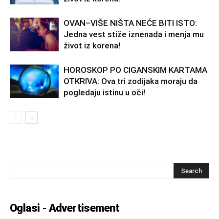
OVAN–VIŠE NIŠTA NEĆE BITI ISTO:
Jedna vest stiže iznenada i menja mu
život iz korena!
HOROSKOP PO CIGANSKIM KARTAMA
OTKRIVA: Ova tri zodijaka moraju da
pogledaju istinu u oči!
Oglasi - Advertisement