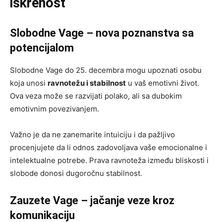
iskrenost
Slobodne Vage – nova poznanstva sa
potencijalom
Slobodne Vage do 25. decembra mogu upoznati osobu
koja unosi
ravnotežu i stabilnost
u vaš emotivni život.
Ova veza može se razvijati polako, ali sa dubokim
emotivnim povezivanjem.
Važno je da ne zanemarite intuiciju i da pažljivo
procenjujete da li odnos zadovoljava vaše emocionalne i
intelektualne potrebe. Prava ravnoteža između bliskosti i
slobode donosi dugoročnu stabilnost.
Zauzete Vage – jačanje veze kroz
komunikaciju