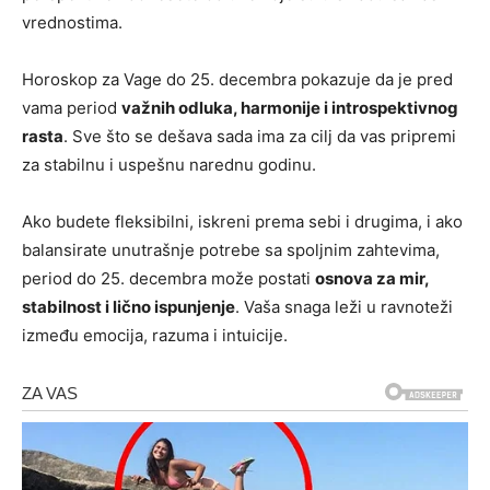
vrednostima.
Horoskop za Vage do 25. decembra pokazuje da je pred
vama period
važnih odluka, harmonije i introspektivnog
rasta
. Sve što se dešava sada ima za cilj da vas pripremi
za stabilnu i uspešnu narednu godinu.
Ako budete fleksibilni, iskreni prema sebi i drugima, i ako
balansirate unutrašnje potrebe sa spoljnim zahtevima,
period do 25. decembra može postati
osnova za mir,
stabilnost i lično ispunjenje
. Vaša snaga leži u ravnoteži
između emocija, razuma i intuicije.