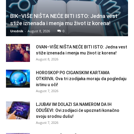
BIK–VIŠE NIŠTA NEĆE BITI ISTO: Jedna vest
stiže iznenada i menja mu život iz korena!
Urednik
-
August 8, 2026
0
OVAN–VIŠE NIŠTA NEĆE BITI ISTO: Jedna vest
stiže iznenada i menja mu život iz korena!
August 8, 2026
HOROSKOP PO CIGANSKIM KARTAMA
OTKRIVA: Ova tri zodijaka moraju da pogledaju
istinu u oči!
August 7, 2026
LJUBAV IM DOLAZI SA NAMEROM DA IH
ODUŠEVI: Ovi zodijaci će upoznati konačno
svoju srodnu dušu!
August 7, 2026