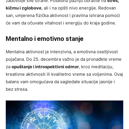
zadovolje sve strane. Posebnu pažnju obratite na
stres,
kičmu i zglobove
, ali i na opšti nivo energije. Redovan
san, umjerena fizička aktivnost i pravilna ishrana pomoći
će vam da očuvate vitalnost i energiju do kraja godine.
Mentalno i emotivno stanje
Mentalna aktivnost je intenzivna, a emotivna osetljivost
pojačana. Do 25. decembra važno je da pronađete vreme
za
opuštanje i introspektivni odmor
, kroz meditaciju,
kreativne aktivnosti ili kvalitetno vreme sa voljenima. Ovaj
balans vam omogućava da sagledate situacije jasnije i
bez stresa.