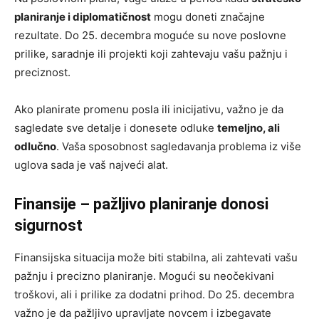
planiranje i diplomatičnost
mogu doneti značajne
rezultate. Do 25. decembra moguće su nove poslovne
prilike, saradnje ili projekti koji zahtevaju vašu pažnju i
preciznost.
Ako planirate promenu posla ili inicijativu, važno je da
sagledate sve detalje i donesete odluke
temeljno, ali
odlučno
. Vaša sposobnost sagledavanja problema iz više
uglova sada je vaš najveći alat.
Finansije – pažljivo planiranje donosi
sigurnost
Finansijska situacija može biti stabilna, ali zahtevati vašu
pažnju i precizno planiranje. Mogući su neočekivani
troškovi, ali i prilike za dodatni prihod. Do 25. decembra
važno je da pažljivo upravljate novcem i izbegavate