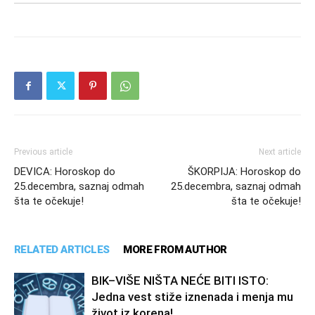
Previous article
Next article
DEVICA: Horoskop do
ŠKORPIJA: Horoskop do
25.decembra, saznaj odmah
25.decembra, saznaj odmah
šta te očekuje!
šta te očekuje!
RELATED ARTICLES
MORE FROM AUTHOR
BIK–VIŠE NIŠTA NEĆE BITI ISTO:
Jedna vest stiže iznenada i menja mu
život iz korena!