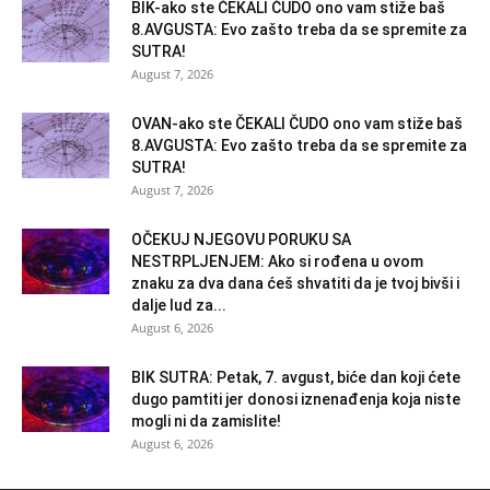
BIK-ako ste ČEKALI ČUDO ono vam stiže baš
8.AVGUSTA: Evo zašto treba da se spremite za
SUTRA!
August 7, 2026
OVAN-ako ste ČEKALI ČUDO ono vam stiže baš
8.AVGUSTA: Evo zašto treba da se spremite za
SUTRA!
August 7, 2026
OČEKUJ NJEGOVU PORUKU SA
NESTRPLJENJEM: Ako si rođena u ovom
znaku za dva dana ćeš shvatiti da je tvoj bivši i
dalje lud za...
August 6, 2026
BIK SUTRA: Petak, 7. avgust, biće dan koji ćete
dugo pamtiti jer donosi iznenađenja koja niste
mogli ni da zamislite!
August 6, 2026