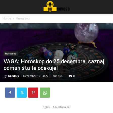
Home
Horoskop
Horoskop
VAGA: Horoskop do 25.decembra, saznaj
odmah šta te očekuje!
By
Urednik
-
December 17, 2025
494
0
Oglasi - Advertisement