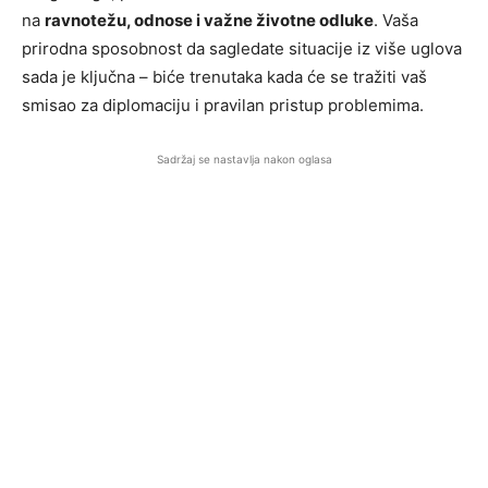
na
ravnotežu, odnose i važne životne odluke
. Vaša
prirodna sposobnost da sagledate situacije iz više uglova
sada je ključna – biće trenutaka kada će se tražiti vaš
smisao za diplomaciju i pravilan pristup problemima.
Sadržaj se nastavlja nakon oglasa