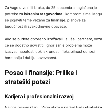
Za Vage u vezi ili braku, do 25. decembra naglašena je
potreba za
iskrenim razgovorima
i kompromisima. Mogu
se pojaviti teme vezane za finansije, planove za
budućnost ili svakodnevne obaveze.
Ako se budete otvoreno izražavali i slušali partnera, veza
će se dodatno učvrstiti. Ignorisanje problema može
izazvati napetost, dok iskrenost i fleksibilnost donosi
harmoniju i dublju povezanost.
Posao i finansije: Prilike i
strateški potezi
Karijera i profesionalni razvoj
Na poslovnom planu, Vage ulaze u period kada
strateško