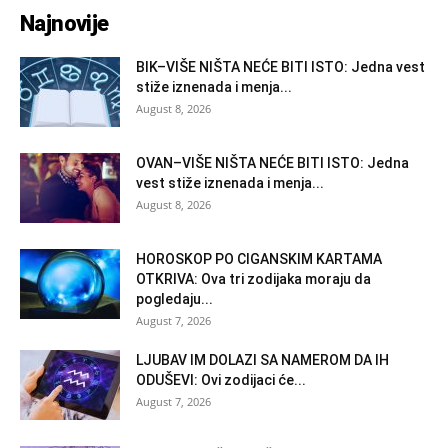
Najnovije
BIK–VIŠE NIŠTA NEĆE BITI ISTO: Jedna vest
stiže iznenada i menja...
August 8, 2026
OVAN–VIŠE NIŠTA NEĆE BITI ISTO: Jedna
vest stiže iznenada i menja...
August 8, 2026
HOROSKOP PO CIGANSKIM KARTAMA
OTKRIVA: Ova tri zodijaka moraju da
pogledaju...
August 7, 2026
LJUBAV IM DOLAZI SA NAMEROM DA IH
ODUŠEVI: Ovi zodijaci će...
August 7, 2026