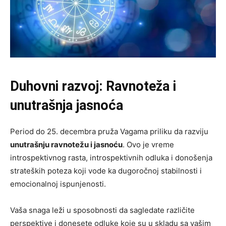
Duhovni razvoj: Ravnoteža i
unutrašnja jasnoća
Period do 25. decembra pruža Vagama priliku da razviju
unutrašnju ravnotežu i jasnoću
. Ovo je vreme
introspektivnog rasta, introspektivnih odluka i donošenja
strateških poteza koji vode ka dugoročnoj stabilnosti i
emocionalnoj ispunjenosti.
Vaša snaga leži u sposobnosti da sagledate različite
perspektive i donesete odluke koje su u skladu sa vašim