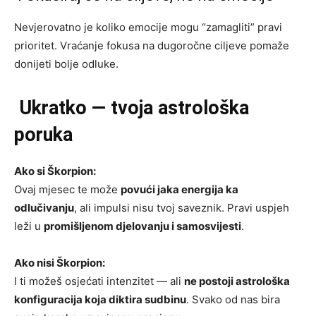
Nevjerovatno je koliko emocije mogu “zamagliti” pravi
prioritet. Vraćanje fokusa na dugoročne ciljeve pomaže
donijeti bolje odluke.
Ukratko — tvoja astrološka
poruka
Ako si Škorpion:
Ovaj mjesec te može
povući jaka energija ka
odlučivanju
, ali impulsi nisu tvoj saveznik. Pravi uspjeh
leži u
promišljenom djelovanju i samosvijesti
.
Ako nisi Škorpion:
I ti možeš osjećati intenzitet — ali
ne postoji astrološka
konfiguracija koja diktira sudbinu
. Svako od nas bira