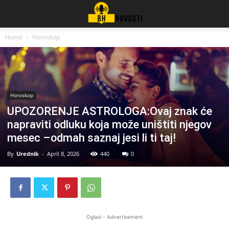
Home
Horoskop
Horoskop
UPOZORENJE ASTROLOGA:Ovaj znak će
napraviti odluku koja može uništiti njegov
mesec –odmah saznaj jesi li ti taj!
By
Urednik
-
April 8, 2026
440
0
Oglasi - Advertisement