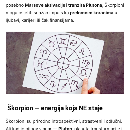
posebno
Marsove aktivacije i tranzita Plutona
, Škorpioni
mogu osjetiti snažan impuls ka
prelomnim koracima
u
ljubavi, karijeri ili čak finansijama.
Škorpion — energija koja NE staje
Škorpioni su prirodno introspektivni, strastveni i odlučni.
Ali kad je njihov vladar —
Pluton
, planeta transformacije i