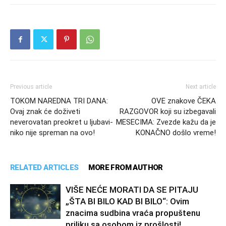
Previous article
Next article
TOKOM NAREDNA TRI DANA:
OVE znakove ČEKA
Ovaj znak će doživeti
RAZGOVOR koji su izbegavali
neverovatan preokret u ljubavi-
MESECIMA: Zvezde kažu da je
niko nije spreman na ovo!
KONAČNO došlo vreme!
RELATED ARTICLES
MORE FROM AUTHOR
VIŠE NEĆE MORATI DA SE PITAJU
„ŠTA BI BILO KAD BI BILO“: Ovim
znacima sudbina vraća propuštenu
priliku sa osobom iz prošlosti!