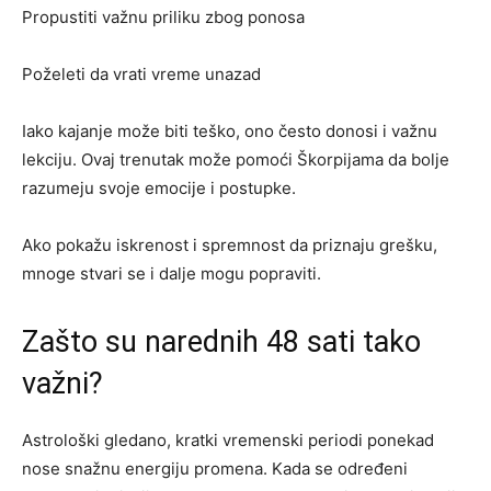
Propustiti važnu priliku zbog ponosa
Poželeti da vrati vreme unazad
Iako kajanje može biti teško, ono često donosi i važnu
lekciju. Ovaj trenutak može pomoći Škorpijama da bolje
razumeju svoje emocije i postupke.
Ako pokažu iskrenost i spremnost da priznaju grešku,
mnoge stvari se i dalje mogu popraviti.
Zašto su narednih 48 sati tako
važni?
Astrološki gledano, kratki vremenski periodi ponekad
nose snažnu energiju promena. Kada se određeni