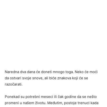
Naredna dva dana će doneti mnogo toga. Neko će moći
da ostvari svoje snove, ali biće znakova koji će se
razočarati.
Ponekad su potrebni meseci ili čak godine da se nešto
promeni u našem životu. Međutim, postoje trenuci kada