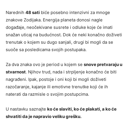
Narednih
48 sati
biće posebno intenzivni za mnoge
znakove Zodijaka. Energija planeta donosi nagle
događaje, neočekivane susrete i odluke koje će imati
snažan uticaj na budućnost. Dok će neki konačno doživeti
trenutak o kojem su dugo sanjali, drugi bi mogli da se
suoče sa posledicama svojih postupaka.
Za dva znaka ovo je period u kojem se
snove pretvaraju u
stvarnost
. Njihov trud, nada i strpljenje konačno će biti
nagrađeni. Ipak, postoje i oni koji bi mogli doživeti
razočaranje, kajanje ili emotivne trenutke koji će ih
naterati da razmisle o svojim postupcima.
U nastavku saznajte
ko će slaviti, ko će plakati, a ko će
shvatiti da je napravio veliku grešku.