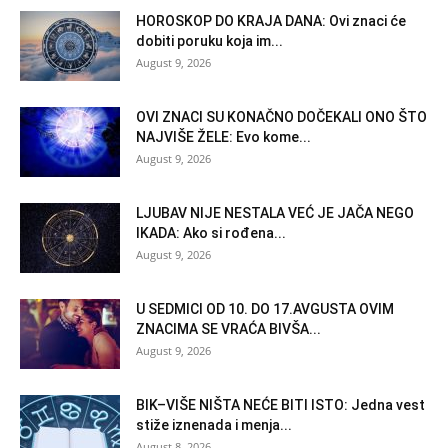
HOROSKOP DO KRAJA DANA: Ovi znaci će
dobiti poruku koja im...
August 9, 2026
OVI ZNACI SU KONAČNO DOČEKALI ONO ŠTO
NAJVIŠE ŽELE: Evo kome...
August 9, 2026
LJUBAV NIJE NESTALA VEĆ JE JAČA NEGO
IKADA: Ako si rođena...
August 9, 2026
U SEDMICI OD 10. DO 17.AVGUSTA OVIM
ZNACIMA SE VRAĆA BIVŠA...
August 9, 2026
BIK–VIŠE NIŠTA NEĆE BITI ISTO: Jedna vest
stiže iznenada i menja...
August 8, 2026