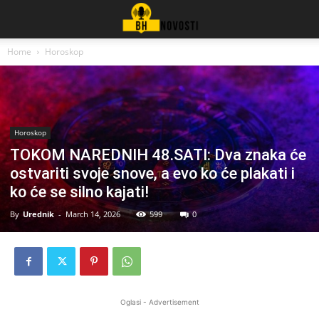
Home
Horoskop
Horoskop
TOKOM NAREDNIH 48.SATI: Dva znaka će
ostvariti svoje snove, a evo ko će plakati i
ko će se silno kajati!
By
Urednik
-
March 14, 2026
599
0
Oglasi - Advertisement