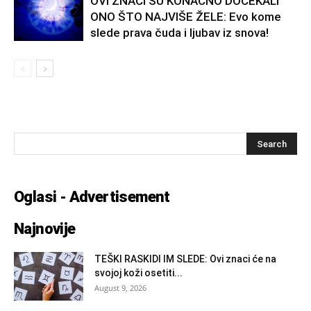
OVI ZNACI SU KONAČNO DOČEKALI
ONO ŠTO NAJVIŠE ŽELE: Evo kome
slede prava čuda i ljubav iz snova!
Oglasi - Advertisement
Najnovije
TEŠKI RASKIDI IM SLEDE: Ovi znaci će na
svojoj koži osetiti...
August 9, 2026