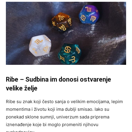
Ribe – Sudbina im donosi ostvarenje
velike želje
Ribe su znak koji često sanja o velikim emocijama, lepim
momentima i životu koji ima dublji smisao. Iako su
ponekad sklone sumnji, univerzum sada priprema
iznenađenje koje bi moglo promeniti njihovu