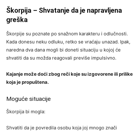
Škorpija – Shvatanje da je napravljena
greška
Škorpije su poznate po snažnom karakteru i odlučnosti.
Kada donesu neku odluku, retko se vraćaju unazad. Ipak,
naredna dva dana mogli bi doneti situaciju u kojoj će
shvatiti da su možda reagovali previše impulsivno.
Kajanje može doći zbog reči koje su izgovorene ili prilike
koja je propuštena.
Moguće situacije
Škorpija bi mogla:
Shvatiti da je povredila osobu koja joj mnogo znači