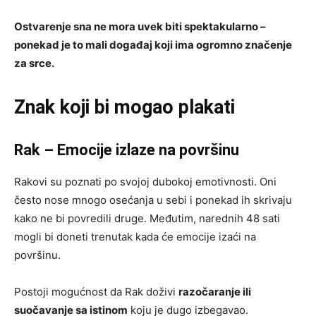
Ostvarenje sna ne mora uvek biti spektakularno –
ponekad je to mali događaj koji ima ogromno značenje
za srce.
Znak koji bi mogao plakati
Rak – Emocije izlaze na površinu
Rakovi su poznati po svojoj dubokoj emotivnosti. Oni
često nose mnogo osećanja u sebi i ponekad ih skrivaju
kako ne bi povredili druge. Međutim, narednih 48 sati
mogli bi doneti trenutak kada će emocije izaći na
površinu.
Postoji mogućnost da Rak doživi
razočaranje ili
suočavanje sa istinom
koju je dugo izbegavao.