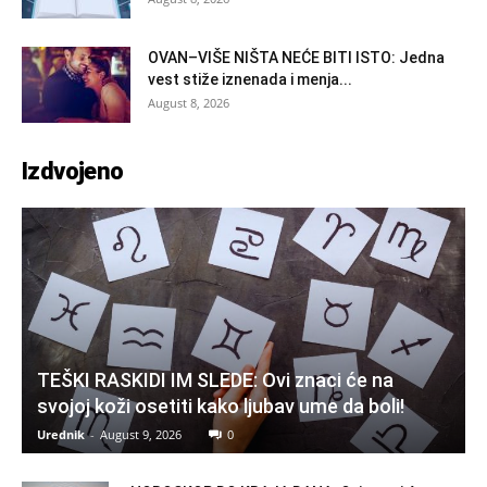
OVAN–VIŠE NIŠTA NEĆE BITI ISTO: Jedna
vest stiže iznenada i menja...
August 8, 2026
Izdvojeno
TEŠKI RASKIDI IM SLEDE: Ovi znaci će na
svojoj koži osetiti kako ljubav ume da boli!
Urednik
-
August 9, 2026
0