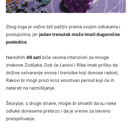
Zbog toga je važno biti pažljiv prema svojim odlukama i
postupcima, jer
jedan trenutak može imati dugoročne
posledice
.
Narednih
48 sati
biće veoma intenzivni za mnoge
znakove Zodijaka. Dok će Lavovi i Ribe imati priliku da
dožive ostvarenje snova i trenutke koji donose radost,
Rakovi bi mogli proći kroz emotivan period koji će ih
naterati na razmišljanje.
Škorpije, s druge strane, mogle bi shvatiti da su neke
odluke donesene prebrzo i da je vreme za iskreno
preispitivanje.