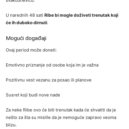
svakodnevicu.
U narednih 48 sati
Ribe bi mogle doživeti trenutak koji
će ih duboko dirnuti
.
Mogući događaji
Ovaj period može doneti:
Emotivno priznanje od osobe koja im je važna
Pozitivnu vest vezanu za posao ili planove
Susret koji budi nove nade
Za neke Ribe ovo će biti trenutak kada će shvatiti da je
nešto za šta su mislile da je nemoguće zapravo veoma
blizu.