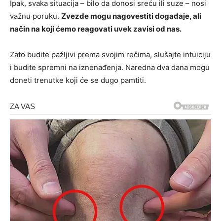
Ipak, svaka situacija – bilo da donosi sreću ili suze – nosi
važnu poruku.
Zvezde mogu nagovestiti događaje, ali
način na koji ćemo reagovati uvek zavisi od nas.
Zato budite pažljivi prema svojim rečima, slušajte intuiciju
i budite spremni na iznenađenja. Naredna dva dana mogu
doneti trenutke koji će se dugo pamtiti.