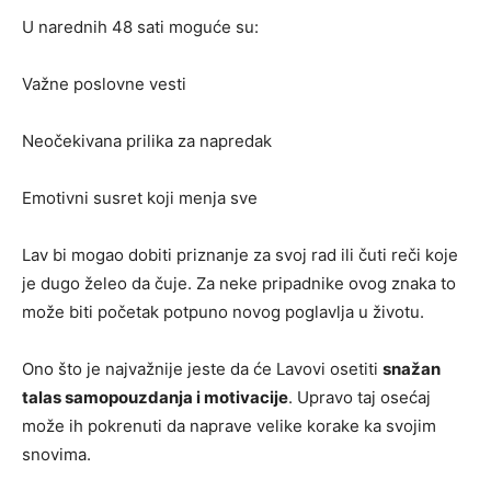
U narednih 48 sati moguće su:
Važne poslovne vesti
Neočekivana prilika za napredak
Emotivni susret koji menja sve
Lav bi mogao dobiti priznanje za svoj rad ili čuti reči koje
je dugo želeo da čuje. Za neke pripadnike ovog znaka to
može biti početak potpuno novog poglavlja u životu.
Ono što je najvažnije jeste da će Lavovi osetiti
snažan
talas samopouzdanja i motivacije
. Upravo taj osećaj
može ih pokrenuti da naprave velike korake ka svojim
snovima.