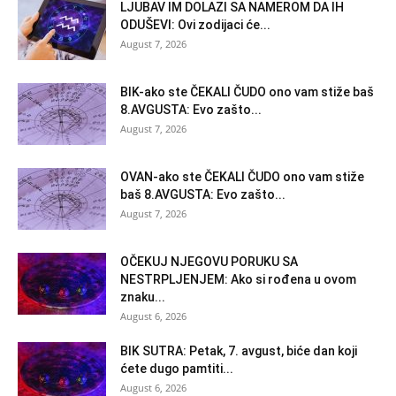
LJUBAV IM DOLAZI SA NAMEROM DA IH
ODUŠEVI: Ovi zodijaci će...
August 7, 2026
BIK-ako ste ČEKALI ČUDO ono vam stiže baš
8.AVGUSTA: Evo zašto...
August 7, 2026
OVAN-ako ste ČEKALI ČUDO ono vam stiže
baš 8.AVGUSTA: Evo zašto...
August 7, 2026
OČEKUJ NJEGOVU PORUKU SA
NESTRPLJENJEM: Ako si rođena u ovom
znaku...
August 6, 2026
BIK SUTRA: Petak, 7. avgust, biće dan koji
ćete dugo pamtiti...
August 6, 2026