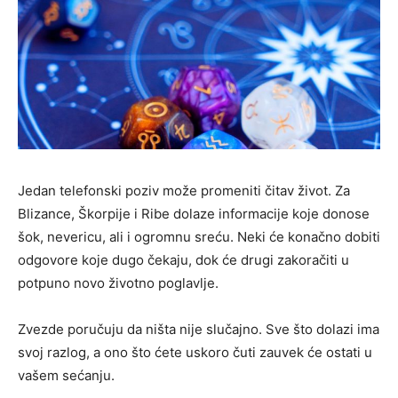
Jedan telefonski poziv može promeniti čitav život. Za
Blizance, Škorpije i Ribe dolaze informacije koje donose
šok, nevericu, ali i ogromnu sreću. Neki će konačno dobiti
odgovore koje dugo čekaju, dok će drugi zakoračiti u
potpuno novo životno poglavlje.
Zvezde poručuju da ništa nije slučajno. Sve što dolazi ima
svoj razlog, a ono što ćete uskoro čuti zauvek će ostati u
vašem sećanju.