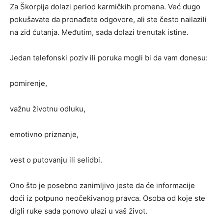
Za Škorpija dolazi period karmičkih promena. Već dugo
pokušavate da pronađete odgovore, ali ste često nailazili
na zid ćutanja. Međutim, sada dolazi trenutak istine.
Jedan telefonski poziv ili poruka mogli bi da vam donesu:
pomirenje,
važnu životnu odluku,
emotivno priznanje,
vest o putovanju ili selidbi.
Ono što je posebno zanimljivo jeste da će informacije
doći iz potpuno neočekivanog pravca. Osoba od koje ste
digli ruke sada ponovo ulazi u vaš život.