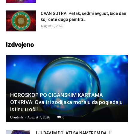
OVAN SUTRA: Petak, sedmi avgust, biće dan
koji ćete dugo pamtiti...
August 6, 2026
Izdvojeno
HOROSKOP PO CIGANSKIM KARTAMA
OTKRIVA: Ova tri zodijaka moraju da pogledaju
istinu u oči!
Urednik
-
August 7, 2026
0
LJUBAV IM DOLAZI SA NAMEROM DA IH