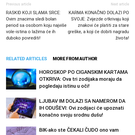
Previous article
Next article
RASKID KOJI SLAMA SRCE:
KARMA KONAČNO DOLAZI PO
Ovim znacima sledi bolan
SVOJE: Zvijezde otkrivaju koji
period sa osobom koju najviše
znakovi će platiti za stare
vole-istina o lažima će ih
greške, a koji će dobiti nagradu
duboko povrediti!
života!
RELATED ARTICLES
MORE FROM AUTHOR
HOROSKOP PO CIGANSKIM KARTAMA
OTKRIVA: Ova tri zodijaka moraju da
pogledaju istinu u oči!
LJUBAV IM DOLAZI SA NAMEROM DA
IH ODUŠEVI: Ovi zodijaci će upoznati
konačno svoju srodnu dušu!
BIK-ako ste ČEKALI ČUDO ono vam