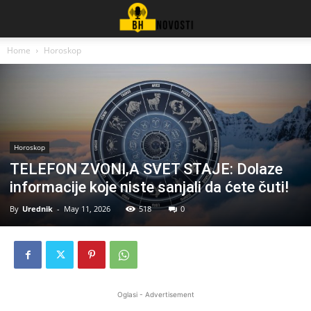
Home
Horoskop
Horoskop
TELEFON ZVONI,A SVET STAJE: Dolaze
informacije koje niste sanjali da ćete čuti!
By
Urednik
-
May 11, 2026
518
0
Oglasi - Advertisement