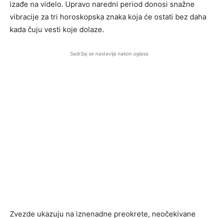
izađe na videlo. Upravo naredni period donosi snažne
vibracije za tri horoskopska znaka koja će ostati bez daha
kada čuju vesti koje dolaze.
Sadržaj se nastavlja nakon oglasa
Zvezde ukazuju na iznenadne preokrete, neočekivane