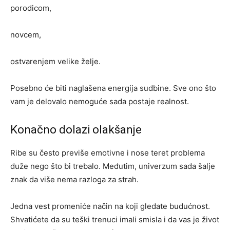
porodicom,
novcem,
ostvarenjem velike želje.
Posebno će biti naglašena energija sudbine. Sve ono što
vam je delovalo nemoguće sada postaje realnost.
Konačno dolazi olakšanje
Ribe su često previše emotivne i nose teret problema
duže nego što bi trebalo. Međutim, univerzum sada šalje
znak da više nema razloga za strah.
Jedna vest promeniće način na koji gledate budućnost.
Shvatićete da su teški trenuci imali smisla i da vas je život