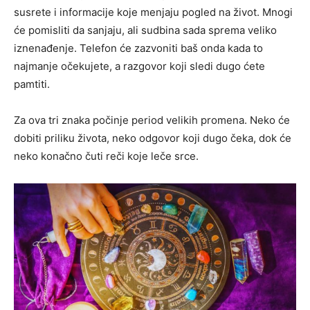
susrete i informacije koje menjaju pogled na život. Mnogi
će pomisliti da sanjaju, ali sudbina sada sprema veliko
iznenađenje. Telefon će zazvoniti baš onda kada to
najmanje očekujete, a razgovor koji sledi dugo ćete
pamtiti.
Za ova tri znaka počinje period velikih promena. Neko će
dobiti priliku života, neko odgovor koji dugo čeka, dok će
neko konačno čuti reči koje leče srce.