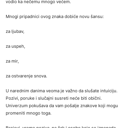
vodio ka nečemu mnogo većem.
Mnogi pripadnici ovog znaka dobiće novu šansu:
za ljubav,
za uspeh,
za mir,
za ostvarenje snova.
U narednim danima veoma je važno da slušate intuiciju.
Pozivi, poruke i slučajni susreti neće biti obični.
Univerzum pokušava da vam pošalje znakove koji mogu
promeniti mnogo toga.
Brojevi, vreme poziva, pa čak i osobe koje se iznenada