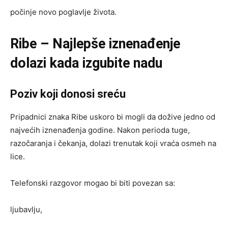
počinje novo poglavlje života.
Ribe – Najlepše iznenađenje
dolazi kada izgubite nadu
Poziv koji donosi sreću
Pripadnici znaka Ribe uskoro bi mogli da dožive jedno od
najvećih iznenađenja godine. Nakon perioda tuge,
razočaranja i čekanja, dolazi trenutak koji vraća osmeh na
lice.
Telefonski razgovor mogao bi biti povezan sa:
ljubavlju,