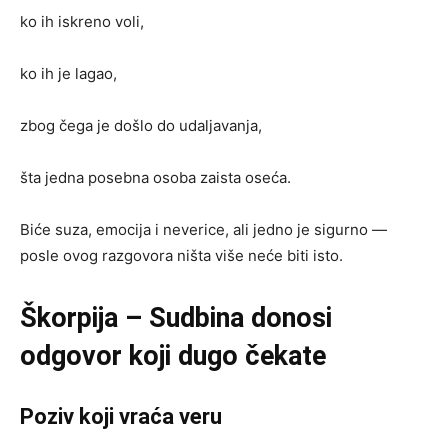
ko ih iskreno voli,
ko ih je lagao,
zbog čega je došlo do udaljavanja,
šta jedna posebna osoba zaista oseća.
Biće suza, emocija i neverice, ali jedno je sigurno —
posle ovog razgovora ništa više neće biti isto.
Škorpija – Sudbina donosi
odgovor koji dugo čekate
Poziv koji vraća veru