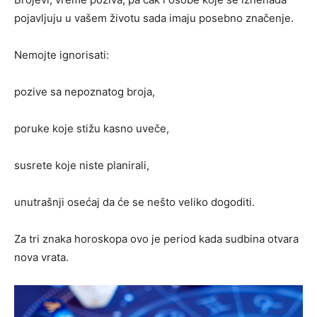
pojavljuju u vašem životu sada imaju posebno značenje.
Nemojte ignorisati:
pozive sa nepoznatog broja,
poruke koje stižu kasno uveče,
susrete koje niste planirali,
unutrašnji osećaj da će se nešto veliko dogoditi.
Za tri znaka horoskopa ovo je period kada sudbina otvara
nova vrata.