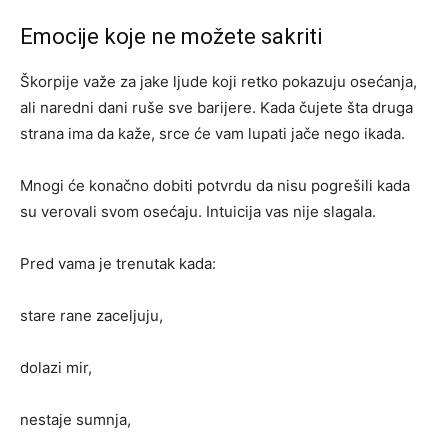
Emocije koje ne možete sakriti
Škorpije važe za jake ljude koji retko pokazuju osećanja,
ali naredni dani ruše sve barijere. Kada čujete šta druga
strana ima da kaže, srce će vam lupati jače nego ikada.
Mnogi će konačno dobiti potvrdu da nisu pogrešili kada
su verovali svom osećaju. Intuicija vas nije slagala.
Pred vama je trenutak kada:
stare rane zaceljuju,
dolazi mir,
nestaje sumnja,