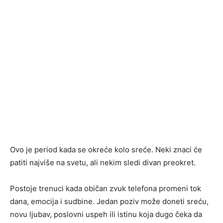
Ovo je period kada se okreće kolo sreće. Neki znaci će
patiti najviše na svetu, ali nekim sledi divan preokret.
Postoje trenuci kada običan zvuk telefona promeni tok
dana, emocija i sudbine. Jedan poziv može doneti sreću,
novu ljubav, poslovni uspeh ili istinu koja dugo čeka da