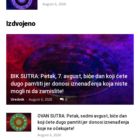
August 6, 2026
Izdvojeno
BIK SUTRA: Petak, 7. avgust, biće dan koji ćete
dugo pamtiti jer donosi iznenađenja koja niste
mogli ni da zamislite!
Urednik
-
August 6, 2026
0
OVAN SUTRA: Petak, sedmi avgust, biće dan
koji ćete dugo pamtiti jer donosi iznenađenja
koje ne očekujete!
August 6, 2026