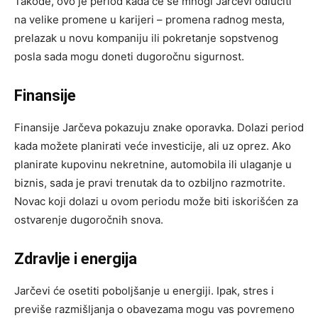
Takođe, ovo je period kada će se mnogi Jarčevi odlučiti
na velike promene u karijeri – promena radnog mesta,
prelazak u novu kompaniju ili pokretanje sopstvenog
posla sada mogu doneti dugoročnu sigurnost.
Finansije
Finansije Jarčeva pokazuju znake oporavka. Dolazi period
kada možete planirati veće investicije, ali uz oprez. Ako
planirate kupovinu nekretnine, automobila ili ulaganje u
biznis, sada je pravi trenutak da to ozbiljno razmotrite.
Novac koji dolazi u ovom periodu može biti iskorišćen za
ostvarenje dugoročnih snova.
Zdravlje i energija
Jarčevi će osetiti poboljšanje u energiji. Ipak, stres i
previše razmišljanja o obavezama mogu vas povremeno