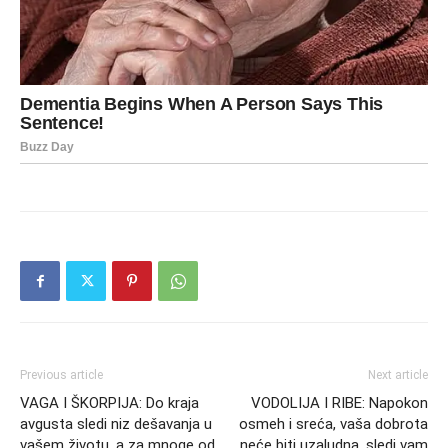
Previous article
Next article
VAGA I ŠKORPIJA: Do kraja
VODOLIJA I RIBE: Napokon
avgusta sledi niz dešavanja u
osmeh i sreća, vaša dobrota
vašem životu, a za mnoge od
neće biti uzaludna, sledi vam