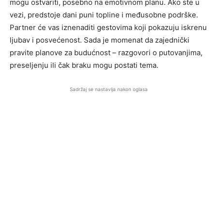
mogu ostvariti, posebno na emotivnom planu. Ako ste u
vezi, predstoje dani puni topline i međusobne podrške.
Partner će vas iznenaditi gestovima koji pokazuju iskrenu
ljubav i posvećenost. Sada je momenat da zajednički
pravite planove za budućnost – razgovori o putovanjima,
preseljenju ili čak braku mogu postati tema.
Sadržaj se nastavlja nakon oglasa