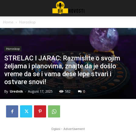
Home
Horoskop
Horoskop
STRELAC I JARAC: Razmislite o svojim
željama i planovima, znajte da je došlo
vreme da se i vama dese lepe stvari i
ostvare snovi!
By
Urednik
-
August 17, 2025
582
0
Oglasi - Advertisement