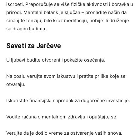
iscrpeti. Preporučuje se više fizičke aktivnosti i boravka u
prirodi. Mentalni balans je ključan – pronađite način da
smanjite tenziju, bilo kroz meditaciju, hobije ili druženje
sa dragim ljudima.
Saveti za Jarčeve
U ljubavi budite otvoreni i pokažite osećanja.
Na poslu verujte svom iskustvu i pratite prilike koje se
otvaraju.
Iskoristite finansijski napredak za dugoročne investicije.
Vodite računa o mentalnom zdravlju i opuštajte se.
Verujte da je došlo vreme za ostvarenje vaših snova.