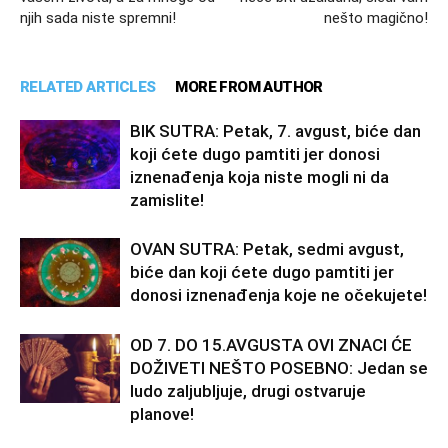
njih sada niste spremni!
nešto magično!
RELATED ARTICLES
MORE FROM AUTHOR
BIK SUTRA: Petak, 7. avgust, biće dan
koji ćete dugo pamtiti jer donosi
iznenađenja koja niste mogli ni da
zamislite!
OVAN SUTRA: Petak, sedmi avgust,
biće dan koji ćete dugo pamtiti jer
donosi iznenađenja koje ne očekujete!
OD 7. DO 15.AVGUSTA OVI ZNACI ĆE
DOŽIVETI NEŠTO POSEBNO: Jedan se
ludo zaljubljuje, drugi ostvaruje
planove!