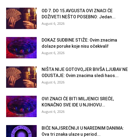
OD 7. DO 15.AVGUSTA OVI ZNACI ĆE
DOŽIVETI NEŠTO POSEBNO: Jedan...
August 6, 2026
DOKAZ SUDBINE STIŽE: Ovim znacima
dolaze poruke koje nisu očekivali!
August 6, 2026
NIŠTA NIJE GOTOVO,JER BIVŠA LJUBAV NE
ODUSTAJE: Ovim znacima sledi haos...
August 6, 2026
OVI ZNACI ĆE BITI MILJENICI SREĆE,
KONAČNO SVE IDE U NJIHOVU...
August 6, 2026
BIĆE NAJSREĆNIJI U NAREDNIM DANIMA:
Ova tri znaka ulaze u period...