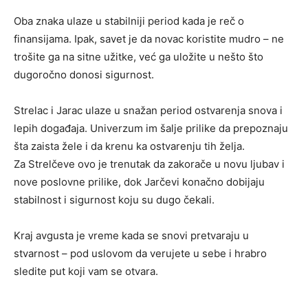
Oba znaka ulaze u stabilniji period kada je reč o
finansijama. Ipak, savet je da novac koristite mudro – ne
trošite ga na sitne užitke, već ga uložite u nešto što
dugoročno donosi sigurnost.
Strelac i Jarac ulaze u snažan period ostvarenja snova i
lepih događaja. Univerzum im šalje prilike da prepoznaju
šta zaista žele i da krenu ka ostvarenju tih želja.
Za Strelčeve ovo je trenutak da zakorače u novu ljubav i
nove poslovne prilike, dok Jarčevi konačno dobijaju
stabilnost i sigurnost koju su dugo čekali.
Kraj avgusta je vreme kada se snovi pretvaraju u
stvarnost – pod uslovom da verujete u sebe i hrabro
sledite put koji vam se otvara.