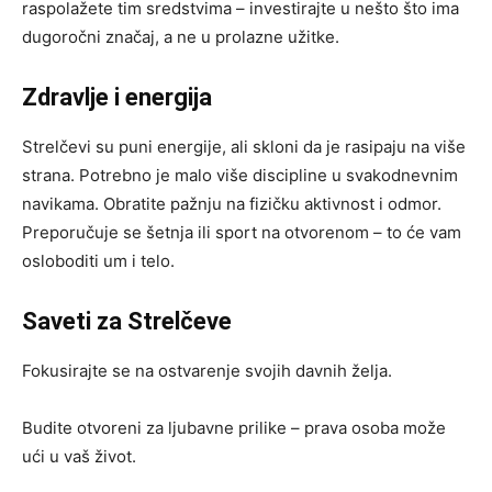
raspolažete tim sredstvima – investirajte u nešto što ima
dugoročni značaj, a ne u prolazne užitke.
Zdravlje i energija
Strelčevi su puni energije, ali skloni da je rasipaju na više
strana. Potrebno je malo više discipline u svakodnevnim
navikama. Obratite pažnju na fizičku aktivnost i odmor.
Preporučuje se šetnja ili sport na otvorenom – to će vam
osloboditi um i telo.
Saveti za Strelčeve
Fokusirajte se na ostvarenje svojih davnih želja.
Budite otvoreni za ljubavne prilike – prava osoba može
ući u vaš život.