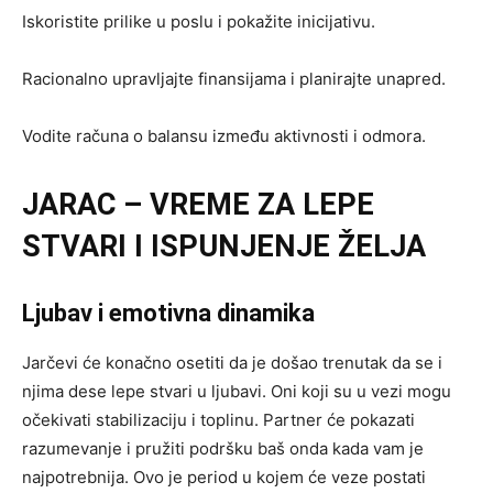
Iskoristite prilike u poslu i pokažite inicijativu.
Racionalno upravljajte finansijama i planirajte unapred.
Vodite računa o balansu između aktivnosti i odmora.
JARAC – VREME ZA LEPE
STVARI I ISPUNJENJE ŽELJA
Ljubav i emotivna dinamika
Jarčevi će konačno osetiti da je došao trenutak da se i
njima dese lepe stvari u ljubavi. Oni koji su u vezi mogu
očekivati stabilizaciju i toplinu. Partner će pokazati
razumevanje i pružiti podršku baš onda kada vam je
najpotrebnija. Ovo je period u kojem će veze postati