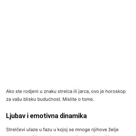
Ako ste rodjeni u znaku strelca ili jarca, ovo je horoskop
za vašu blisku budućnost. Mislite o tome.
Ljubav i emotivna dinamika
Strelčevi ulaze u fazu u kojoj se mnoge njihove želje