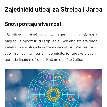
Zajednički uticaj za Strelca i Jarca
Snovi postaju stvarnost
I Strelčevi i Jarčevi sada ulaze u period kada univerzum
nagrađuje njihov trud i strpljenje. Sve ono što ste dugo
želeli ili planirali sada može da se ostvari. Razmislite o
svojim ciljevima i jasno ih definišite, jer upravo u ovom
periodu imate moć da privučete ono što želite.