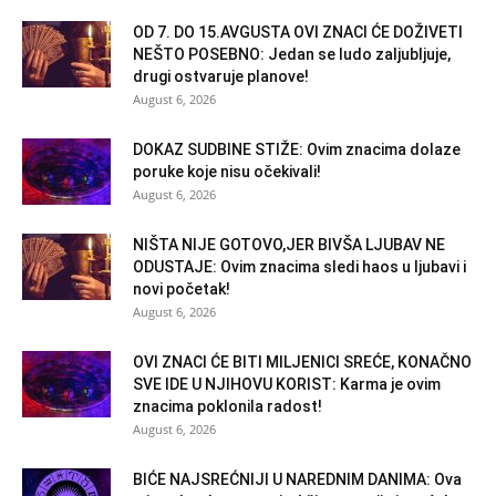
OD 7. DO 15.AVGUSTA OVI ZNACI ĆE DOŽIVETI
NEŠTO POSEBNO: Jedan se ludo zaljubljuje,
drugi ostvaruje planove!
August 6, 2026
DOKAZ SUDBINE STIŽE: Ovim znacima dolaze
poruke koje nisu očekivali!
August 6, 2026
NIŠTA NIJE GOTOVO,JER BIVŠA LJUBAV NE
ODUSTAJE: Ovim znacima sledi haos u ljubavi i
novi početak!
August 6, 2026
OVI ZNACI ĆE BITI MILJENICI SREĆE, KONAČNO
SVE IDE U NJIHOVU KORIST: Karma je ovim
znacima poklonila radost!
August 6, 2026
BIĆE NAJSREĆNIJI U NAREDNIM DANIMA: Ova