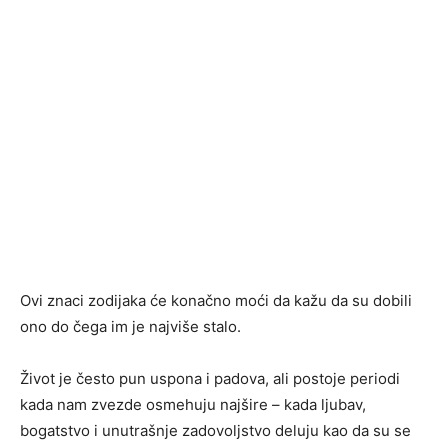
Ovi znaci zodijaka će konačno moći da kažu da su dobili
ono do čega im je najviše stalo.
Život je često pun uspona i padova, ali postoje periodi
kada nam zvezde osmehuju najšire – kada ljubav,
bogatstvo i unutrašnje zadovoljstvo deluju kao da su se