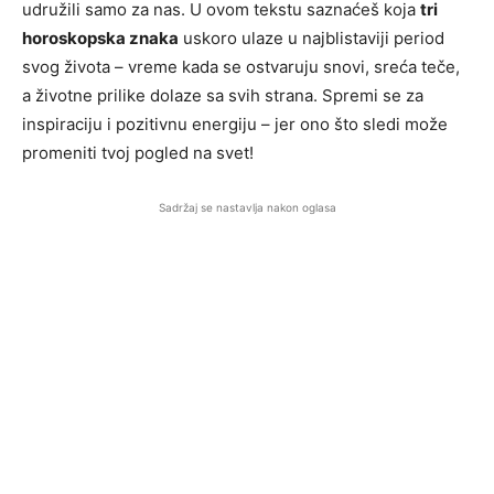
udružili samo za nas. U ovom tekstu saznaćeš koja
tri
horoskopska znaka
uskoro ulaze u najblistaviji period
svog života – vreme kada se ostvaruju snovi, sreća teče,
a životne prilike dolaze sa svih strana. Spremi se za
inspiraciju i pozitivnu energiju – jer ono što sledi može
promeniti tvoj pogled na svet!
Sadržaj se nastavlja nakon oglasa