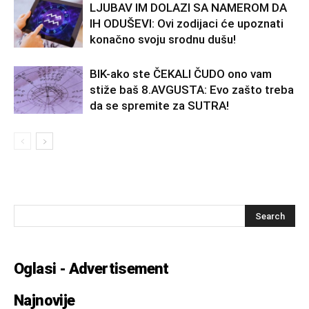
LJUBAV IM DOLAZI SA NAMEROM DA
IH ODUŠEVI: Ovi zodijaci će upoznati
konačno svoju srodnu dušu!
BIK-ako ste ČEKALI ČUDO ono vam
stiže baš 8.AVGUSTA: Evo zašto treba
da se spremite za SUTRA!
Oglasi - Advertisement
Najnovije