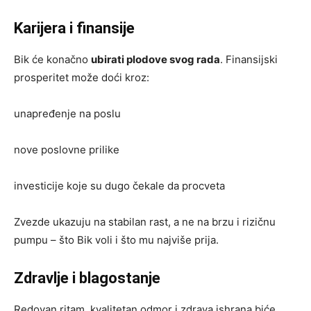
Karijera i finansije
Bik će konačno
ubirati plodove svog rada
. Finansijski
prosperitet može doći kroz:
unapređenje na poslu
nove poslovne prilike
investicije koje su dugo čekale da procveta
Zvezde ukazuju na stabilan rast, a ne na brzu i rizičnu
pumpu – što Bik voli i što mu najviše prija.
Zdravlje i blagostanje
Redovan ritam, kvalitetan odmor i zdrava ishrana biće