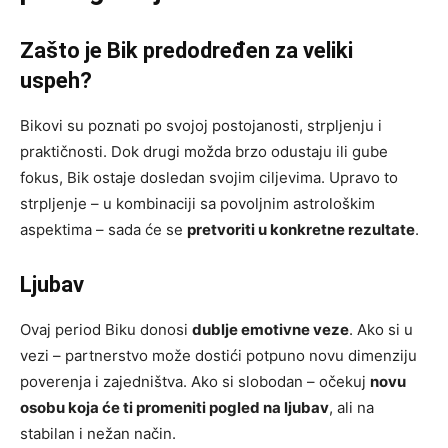
Zašto je Bik predodređen za veliki
uspeh?
Bikovi su poznati po svojoj postojanosti, strpljenju i
praktičnosti. Dok drugi možda brzo odustaju ili gube
fokus, Bik ostaje dosledan svojim ciljevima. Upravo to
strpljenje – u kombinaciji sa povoljnim astrološkim
aspektima – sada će se
pretvoriti u konkretne rezultate
.
Ljubav
Ovaj period Biku donosi
dublje emotivne veze
. Ako si u
vezi – partnerstvo može dostići potpuno novu dimenziju
poverenja i zajedništva. Ako si slobodan – očekuj
novu
osobu koja će ti promeniti pogled na ljubav
, ali na
stabilan i nežan način.