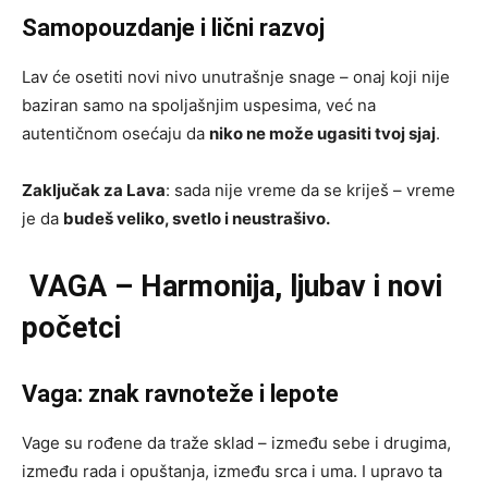
Samopouzdanje i lični razvoj
Lav će osetiti novi nivo unutrašnje snage – onaj koji nije
baziran samo na spoljašnjim uspesima, već na
autentičnom osećaju da
niko ne može ugasiti tvoj sjaj
.
Zaključak za Lava
: sada nije vreme da se kriješ – vreme
je da
budeš veliko, svetlo i neustrašivo.
VAGA – Harmonija, ljubav i novi
početci
Vaga: znak ravnoteže i lepote
Vage su rođene da traže sklad – između sebe i drugima,
između rada i opuštanja, između srca i uma. I upravo ta