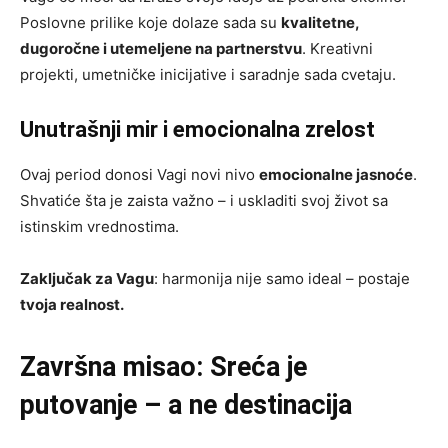
Poslovne prilike koje dolaze sada su
kvalitetne,
dugoročne i utemeljene na partnerstvu
. Kreativni
projekti, umetničke inicijative i saradnje sada cvetaju.
Unutrašnji mir i emocionalna zrelost
Ovaj period donosi Vagi novi nivo
emocionalne jasnoće
.
Shvatiće šta je zaista važno – i uskladiti svoj život sa
istinskim vrednostima.
Zaključak za Vagu
: harmonija nije samo ideal – postaje
tvoja realnost.
Završna misao: Sreća je
putovanje – a ne destinacija