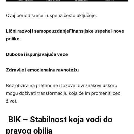
Ovaj period sreće i uspeha često uključuje:
Lični razvoj i samopouzdanje
Finansijske uspehe i nove
prilike.
Duboke i ispunjavajuće veze
Zdravlje i emocionalnu ravnotežu
Bez obzira na prethodne izazove, ovi znakovi uskoro
mogu doživeti transformaciju koja će im promeniti ceo
život.
BIK – Stabilnost koja vodi do
pravog obilja