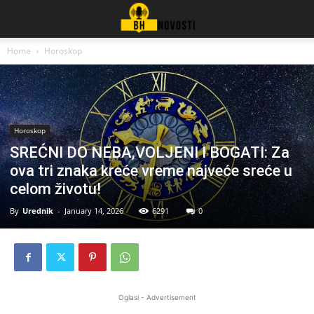
Home
Horoskop
Horoskop
SREĆNI DO NEBA,VOLJENI I BOGATI: Za
ova tri znaka kreće vreme najveće sreće u
celom životu!
By
Urednik
-
January 14, 2026
6291
0
Oglasi - Advertisement