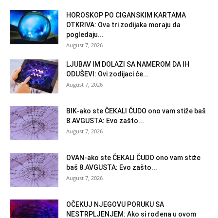
HOROSKOP PO CIGANSKIM KARTAMA
OTKRIVA: Ova tri zodijaka moraju da
pogledaju...
August 7, 2026
LJUBAV IM DOLAZI SA NAMEROM DA IH
ODUŠEVI: Ovi zodijaci će...
August 7, 2026
BIK-ako ste ČEKALI ČUDO ono vam stiže baš
8.AVGUSTA: Evo zašto...
August 7, 2026
OVAN-ako ste ČEKALI ČUDO ono vam stiže
baš 8.AVGUSTA: Evo zašto...
August 7, 2026
OČEKUJ NJEGOVU PORUKU SA
NESTRPLJENJEM: Ako si rođena u ovom