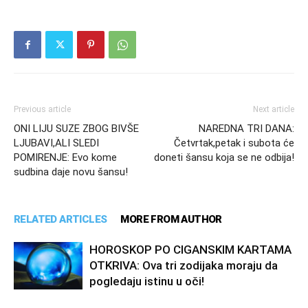
Previous article
Next article
ONI LIJU SUZE ZBOG BIVŠE
NAREDNA TRI DANA:
LJUBAVI,ALI SLEDI
Četvrtak,petak i subota će
POMIRENJE: Evo kome
doneti šansu koja se ne odbija!
sudbina daje novu šansu!
RELATED ARTICLES
MORE FROM AUTHOR
HOROSKOP PO CIGANSKIM KARTAMA
OTKRIVA: Ova tri zodijaka moraju da
pogledaju istinu u oči!