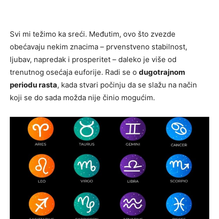
Svi mi težimo ka sreći. Međutim, ovo što zvezde
obećavaju nekim znacima – prvenstveno stabilnost,
ljubav, napredak i prosperitet – daleko je više od
trenutnog osećaja euforije. Radi se o
dugotrajnom
periodu rasta
, kada stvari počinju da se slažu na način
koji se do sada možda nije činio mogućim.