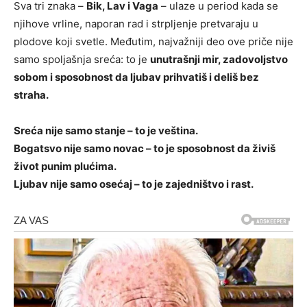
Sva tri znaka –
Bik, Lav i Vaga
– ulaze u period kada se
njihove vrline, naporan rad i strpljenje pretvaraju u
plodove koji svetle. Međutim, najvažniji deo ove priče nije
samo spoljašnja sreća: to je
unutrašnji mir, zadovoljstvo
sobom i sposobnost da ljubav prihvatiš i deliš bez
straha.
Sreća nije samo stanje – to je veština.
Bogatsvo nije samo novac – to je sposobnost da živiš
život punim plućima.
Ljubav nije samo osećaj – to je zajedništvo i rast.