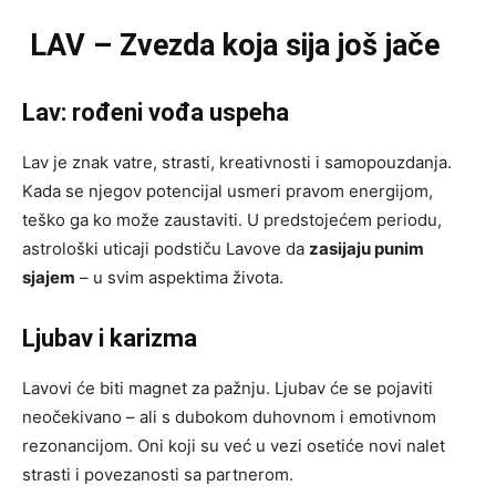
LAV – Zvezda koja sija još jače
Lav: rođeni vođa uspeha
Lav je znak vatre, strasti, kreativnosti i samopouzdanja.
Kada se njegov potencijal usmeri pravom energijom,
teško ga ko može zaustaviti. U predstojećem periodu,
astrološki uticaji podstiču Lavove da
zasijaju punim
sjajem
– u svim aspektima života.
Ljubav i karizma
Lavovi će biti magnet za pažnju. Ljubav će se pojaviti
neočekivano – ali s dubokom duhovnom i emotivnom
rezonancijom. Oni koji su već u vezi osetiće novi nalet
strasti i povezanosti sa partnerom.