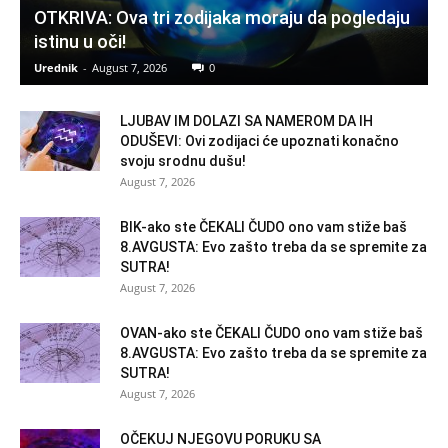
OTKRIVA: Ova tri zodijaka moraju da pogledaju
istinu u oči!
Urednik
-
August 7, 2026
0
LJUBAV IM DOLAZI SA NAMEROM DA IH
ODUŠEVI: Ovi zodijaci će upoznati konačno
svoju srodnu dušu!
August 7, 2026
BIK-ako ste ČEKALI ČUDO ono vam stiže baš
8.AVGUSTA: Evo zašto treba da se spremite za
SUTRA!
August 7, 2026
OVAN-ako ste ČEKALI ČUDO ono vam stiže baš
8.AVGUSTA: Evo zašto treba da se spremite za
SUTRA!
August 7, 2026
OČEKUJ NJEGOVU PORUKU SA