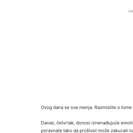
Ogl
Ovog dana se sve menja. Razmislite o tome 
Danas, četvrtak, donosi iznenađujuće emoti
poravnate tako da prošlost može zakucati na