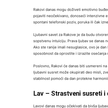
Rakovi danas mogu doživeti emotivno buđenj
pojaviti neočekivano, donoseći intenzivne em
spontani telefonski poziv, poruka ili čak i
Ljubavni savet za Rakove je da budu otvoreni
sopstvenu intuiciju. Prava ljubav se danas n
Ako ste ranije imali nesuglasice, ovo je da
sposobnost da oprostite i izrazite osećanja 
Poslovno, Rakovi će danas biti usmereni na z
ljubavni susret može okupirati deo misli, z
stabilnost pomoći da dan protekne harmoni
Lav – Strastveni susreti i
Lavovi danas mogu očekivati da bivša ljubav