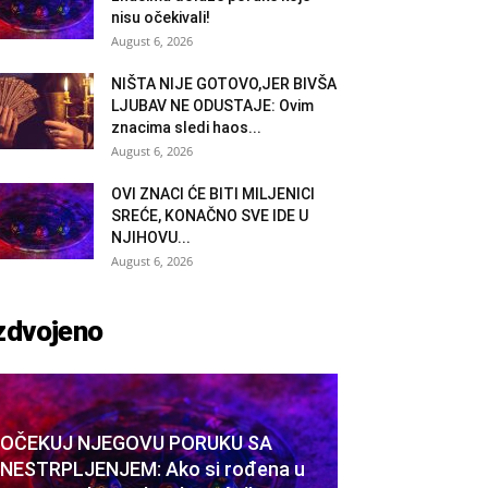
nisu očekivali!
August 6, 2026
NIŠTA NIJE GOTOVO,JER BIVŠA
LJUBAV NE ODUSTAJE: Ovim
znacima sledi haos...
August 6, 2026
OVI ZNACI ĆE BITI MILJENICI
SREĆE, KONAČNO SVE IDE U
NJIHOVU...
August 6, 2026
zdvojeno
OČEKUJ NJEGOVU PORUKU SA
NESTRPLJENJEM: Ako si rođena u