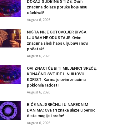
DOKAZ SUDBINE STIŽE: Ovim
znacima dolaze poruke koje nisu
očekivali!
August 6, 2026
NIŠTA NIJE GOTOVO,JER BIVŠA
LJUBAV NE ODUSTAJE: Ovim
znacima sledi haos u ljubavi i novi
početak!
August 6, 2026
OVI ZNACI ĆE BITI MILJENICI SREĆE,
KONAČNO SVE IDE U NJIHOVU
KORIST: Karma je ovim znacima
poklonila radost!
August 6, 2026
BIĆE NAJSREĆNIJI U NAREDNIM
DANIMA: Ova tri znaka ulaze u period
čiste magije i sreće!
August 6, 2026