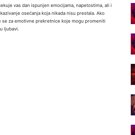
čekuje vas dan ispunjen emocijama, napetostima, ali i
okazivanje osećanja koja nikada nisu prestala. Ako
e se za emotivne prekretnice koje mogu promeniti
u ljubavi.