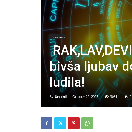
Horoskop
RAK,LAV,DEVI
bivša ljubav d
ludila!
By
Urednik
-
October 22, 2025
3081
0