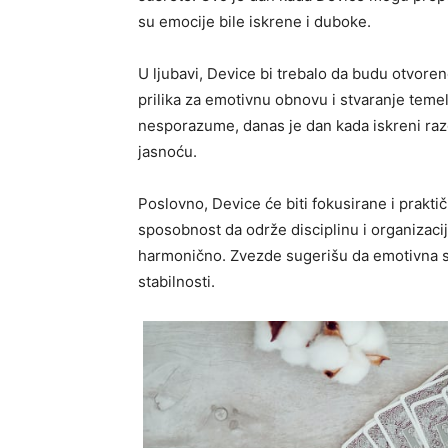
su emocije bile iskrene i duboke.
U ljubavi, Device bi trebalo da budu otvore
prilika za emotivnu obnovu i stvaranje teme
nesporazume, danas je dan kada iskreni raz
jasnoću.
Poslovno, Device će biti fokusirane i prakti
sposobnost da održe disciplinu i organizaci
harmonično. Zvezde sugerišu da emotivna s
stabilnosti.