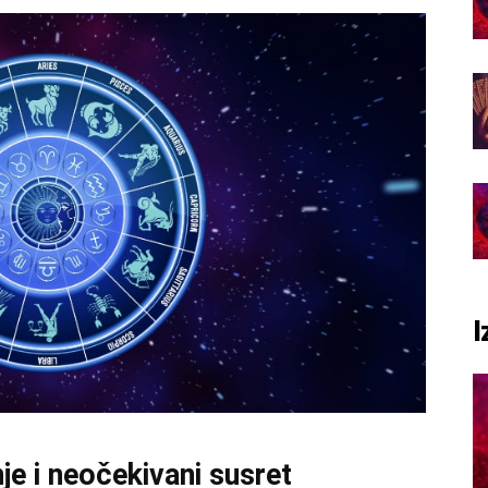
I
e i neočekivani susret