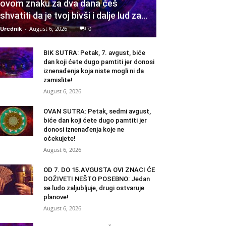
ovom znaku za dva dana ćeš
shvatiti da je tvoj bivši i dalje lud za...
Urednik
-
August 6, 2026
0
BIK SUTRA: Petak, 7. avgust, biće
dan koji ćete dugo pamtiti jer donosi
iznenađenja koja niste mogli ni da
zamislite!
August 6, 2026
OVAN SUTRA: Petak, sedmi avgust,
biće dan koji ćete dugo pamtiti jer
donosi iznenađenja koje ne
očekujete!
August 6, 2026
OD 7. DO 15.AVGUSTA OVI ZNACI ĆE
DOŽIVETI NEŠTO POSEBNO: Jedan
se ludo zaljubljuje, drugi ostvaruje
planove!
August 6, 2026