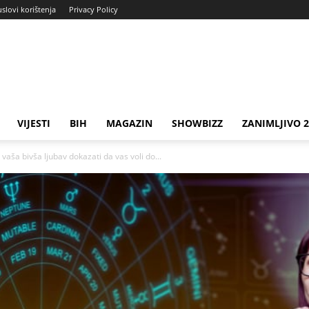
uslovi korištenja
Privacy Policy
VIJESTI
BIH
MAGAZIN
SHOWBIZZ
ZANIMLJIVO 
a bivša ljubav dokazati da vas voli do...