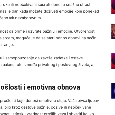
oruke ili neočekivani susreti donose snažnu strast i
danas je dan kada možete doživeti emocije koje ponekad
i četvrtak nezaboravnim.
nost da prime i uzvrate pažnju i emocije. Otvorenost i
sa srcem, moguće je da se stari odnos obnovi na način
a ranije.
ju i samopouzdanje da završe zadatke i ostave
da balansirate između privatnog i poslovnog života, a
rošlosti i emotivna obnova
rošlosti koje donosi emotivnu oluju. Vaša bivša ljubav
a, bilo kroz gestove pažnje, pozive ili neočekivane
ati istinsku vrednost prošlih veza i shvatiti koliko