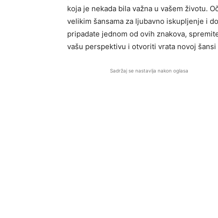
koja je nekada bila važna u vašem životu. O
velikim šansama za ljubavno iskupljenje i d
pripadate jednom od ovih znakova, spremit
vašu perspektivu i otvoriti vrata novoj šansi 
Sadržaj se nastavlja nakon oglasa