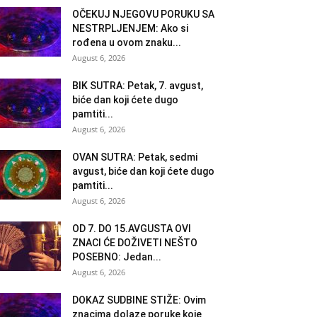
OČEKUJ NJEGOVU PORUKU SA
NESTRPLJENJEM: Ako si
rođena u ovom znaku...
August 6, 2026
BIK SUTRA: Petak, 7. avgust,
biće dan koji ćete dugo
pamtiti...
August 6, 2026
OVAN SUTRA: Petak, sedmi
avgust, biće dan koji ćete dugo
pamtiti...
August 6, 2026
OD 7. DO 15.AVGUSTA OVI
ZNACI ĆE DOŽIVETI NEŠTO
POSEBNO: Jedan...
August 6, 2026
DOKAZ SUDBINE STIŽE: Ovim
znacima dolaze poruke koje