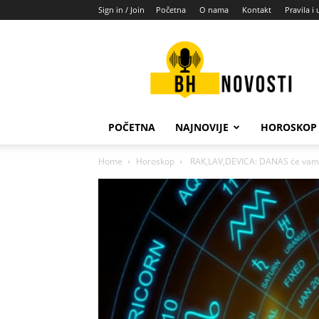
Sign in / Join
Početna
O nama
Kontakt
Pravila i 
BH
novosti
POČETNA
NAJNOVIJE
HOROSKOP
Home
Horoskop
RAK,LAV,DEVICA: DANAS će vam vaš