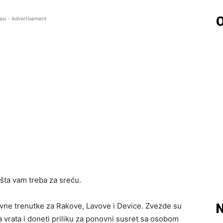
O
asi - Advertisement
šta vam treba za sreću.
vne trenutke za Rakove, Lavove i Device. Zvezde su
N
 vrata i doneti priliku za ponovni susret sa osobom