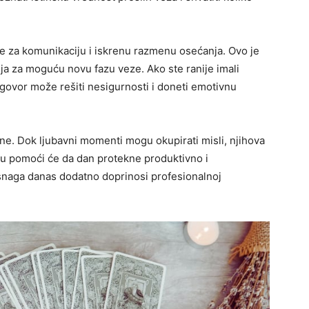
ne za komunikaciju i iskrenu razmenu osećanja. Ovo je
lja za moguću novu fazu veze. Ako ste ranije imali
govor može rešiti nesigurnosti i doneti emotivnu
čne. Dok ljubavni momenti mogu okupirati misli, njihova
ju pomoći će da dan protekne produktivno i
naga danas dodatno doprinosi profesionalnoj