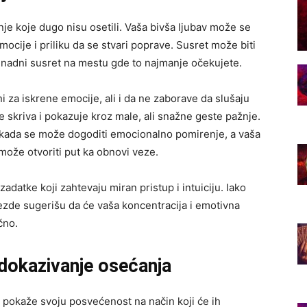
e koje dugo nisu osetili. Vaša bivša ljubav može se
ocije i priliku da se stvari poprave. Susret može biti
znenadni susret na mestu gde to najmanje očekujete.
 za iskrene emocije, ali i da ne zaborave da slušaju
e skriva i pokazuje kroz male, ali snažne geste pažnje.
n kada se može dogoditi emocionalno pomirenje, a vaša
može otvoriti put ka obnovi veze.
adatke koji zahtevaju miran pristup i intuiciju. Iako
vezde sugerišu da će vaša koncentracija i emotivna
čno.
 dokazivanje osećanja
 pokaže svoju posvećenost na način koji će ih