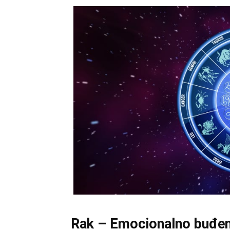
Rak – Emocionalno buđenj