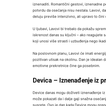
iznenaditi. Romantični gestovi, iznenadne p
potvrdu da osećanja nisu nestala. Lavovi, 
deluju previše intenzivno, ali upravo to čin
U ljubavi, Lavovi bi trebalo da pokažu sprem
iskrenost danas su ključni – ako reagujete 
koji unosi više strasti i uzbuđenja nego ikad
Na poslovnom planu, Lavovi će imati energi
pozitivan utisak na okolinu. Dan je idealan 
emotivne prekretnice čine ga posebnim.
Devica – Iznenađenje iz p
Device danas mogu doživeti iznenađenje iz p
može pokazati da i dalje gaji snažna osećanj
susrete. Ovo je dan kada Device mogu prepozn