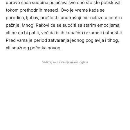
upravo sada sudbina pojačava sve ono što ste potiskivali
tokom prethodnih meseci. Ovo je vreme kada se
porodica, ljubav, prošlost i unutrašnji mir nalaze u centru
pažnje. Mnogi Rakovi će se suočiti sa starim emocijama,
ali ne da bi patili, već da bi ih konačno razumeli i otpustili.
Pred vama je period zatvaranja jednog poglavlja i tihog,
ali snažnog početka novog.
Sadržaj se nastavlja nakon oglasa