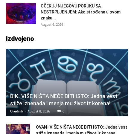
OČEKUJ NJEGOVU PORUKU SA
NESTRPLJENJEM: Ako si rođena u ovom
znaku...
August 6, 2026
Izdvojeno
BIK–VIŠE NIŠTA NEĆE BITI ISTO: Jedna vest
stiže iznenada i menja mu život iz korena!
Urednik
-
August 8, 2026
0
OVAN–VIŠE NIŠTA NEĆE BITI ISTO: Jedna vest
stiže iznenada i menja mu život iz korena!