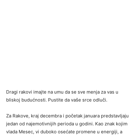
Dragi rakovi imajte na umu da se sve menja za vas u
bliskoj budućnosti. Pustite da vaše srce odluči.
Za Rakove, kraj decembra i početak januara predstavljaju
jedan od najemotivnijih perioda u godini. Kao znak kojim
vlada Mesec, vi duboko osećate promene u energiji, a