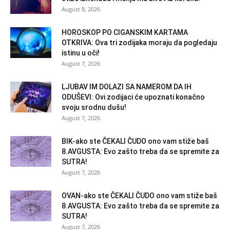
August 8, 2026
HOROSKOP PO CIGANSKIM KARTAMA
OTKRIVA: Ova tri zodijaka moraju da pogledaju
istinu u oči!
August 7, 2026
LJUBAV IM DOLAZI SA NAMEROM DA IH
ODUŠEVI: Ovi zodijaci će upoznati konačno
svoju srodnu dušu!
August 7, 2026
BIK-ako ste ČEKALI ČUDO ono vam stiže baš
8.AVGUSTA: Evo zašto treba da se spremite za
SUTRA!
August 7, 2026
OVAN-ako ste ČEKALI ČUDO ono vam stiže baš
8.AVGUSTA: Evo zašto treba da se spremite za
SUTRA!
August 7, 2026