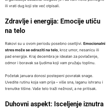
ili vrati dug koji ste već otpisali.
Zdravlje i energija: Emocije utiču
na telo
Rakovi su u ovom periodu posebno osetljivi.
Emocionalni
stres može se odraziti na telo
, kroz umor, nesanicu ili
pad energije. Kraj decembra je idealan za povlačenje,
odmor i boravak sa ljudima koji vam pružaju toplinu.
Početak januara donosi postepeni povratak snage.
Uvedite rutinu koja vam prija – više sna, laganu ishranu i
trenutke tišine. Vaše telo traži nežnost, a ne pritisak.
Duhovni aspekt: Isceljenje iznutra