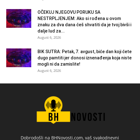
OČEKUJ NJEGOVU PORUKU SA
NESTRPLJENJEM: Ako si rođena u ovom
znaku za dva dana ćeš shvatiti da je tvoj bivši i
dalje lud za...
August 6, 2026
BIK SUTRA: Petak, 7. avgust, biće dan koji ćete
dugo pamtiti jer donosi iznenađenja koja niste
mogli ni da zamislite!
August 6, 2026
Dobrodošli na BHNovosti.com, vaš svakodnevni