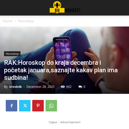
Home
Horoskop
Horoskop
RAK:Horoskop do kraja decembra i
početak januara,saznajte kakav plan ima
sudbina!
By
Urednik
-
December 28, 2025
602
0
Oglasi - Advertisement