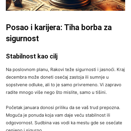
Posao i karijera: Tiha borba za
sigurnost
Stabilnost kao cilj
Na poslovnom planu, Rakovi teže sigurnosti i jasnoći. Kraj
decembra može doneti osećaj zastoja ili sumnje u
sopstvene odluke, ali to je samo privremeno. Vi zapravo
radite mnogo više nego što mislite, samo u tišini.
Početak januara donosi priliku da se vaš trud prepozna.
Moguća je ponuda koja vam daje veću stabilnost ili
odgovornost. Sudbina vas vodi ka mestu gde se osećate
cenjeno i sigurno.