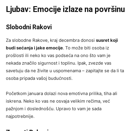
Ljubav: Emocije izlaze na površinu
Slobodni Rakovi
Za slobodne Rakove, kraj decembra donosi
susret koji
budi sećanja i jake emocije
. To može biti osoba iz
prošlosti ili neko ko vas podseća na ono što vam je
nekada značilo sigurnost i toplinu. Ipak, zvezde vas
savetuju da ne živite u uspomenama – zapitajte se da li ta
osoba pripada vašoj budućnosti.
Početkom januara dolazi nova emotivna prilika, tiha ali
iskrena. Neko ko vas ne osvaja velikim rečima, već
pažnjom i doslednošću. Upravo to vam je sada
najpotrebnije.