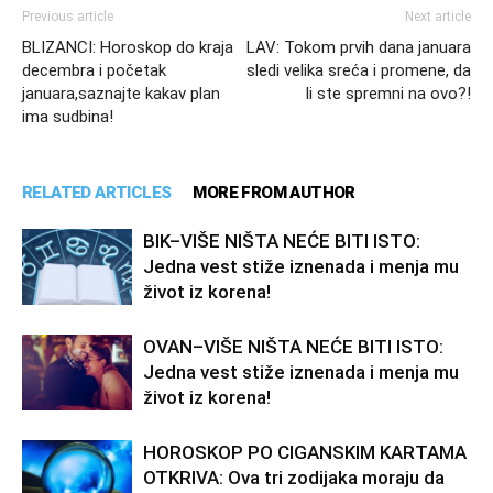
Previous article
Next article
BLIZANCI: Horoskop do kraja
LAV: Tokom prvih dana januara
decembra i početak
sledi velika sreća i promene, da
januara,saznajte kakav plan
li ste spremni na ovo?!
ima sudbina!
RELATED ARTICLES
MORE FROM AUTHOR
BIK–VIŠE NIŠTA NEĆE BITI ISTO:
Jedna vest stiže iznenada i menja mu
život iz korena!
OVAN–VIŠE NIŠTA NEĆE BITI ISTO:
Jedna vest stiže iznenada i menja mu
život iz korena!
HOROSKOP PO CIGANSKIM KARTAMA
OTKRIVA: Ova tri zodijaka moraju da