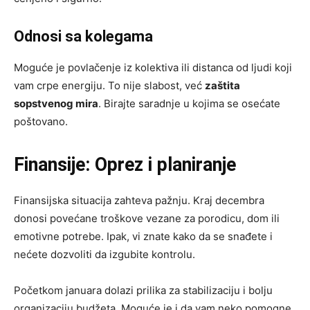
Odnosi sa kolegama
Moguće je povlačenje iz kolektiva ili distanca od ljudi koji
vam crpe energiju. To nije slabost, već
zaštita
sopstvenog mira
. Birajte saradnje u kojima se osećate
poštovano.
Finansije: Oprez i planiranje
Finansijska situacija zahteva pažnju. Kraj decembra
donosi povećane troškove vezane za porodicu, dom ili
emotivne potrebe. Ipak, vi znate kako da se snađete i
nećete dozvoliti da izgubite kontrolu.
Početkom januara dolazi prilika za stabilizaciju i bolju
organizaciju budžeta. Moguće je i da vam neko pomogne