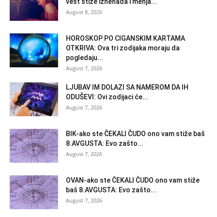
vest stiže iznenada i menja...
August 8, 2026
HOROSKOP PO CIGANSKIM KARTAMA
OTKRIVA: Ova tri zodijaka moraju da
pogledaju...
August 7, 2026
LJUBAV IM DOLAZI SA NAMEROM DA IH
ODUŠEVI: Ovi zodijaci će...
August 7, 2026
BIK-ako ste ČEKALI ČUDO ono vam stiže baš
8.AVGUSTA: Evo zašto...
August 7, 2026
OVAN-ako ste ČEKALI ČUDO ono vam stiže
baš 8.AVGUSTA: Evo zašto...
August 7, 2026