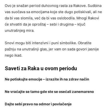
Ovo je snažan period duhovnog rasta za Rakove. Sudbina
vas suočava sa emocijama koje ste dugo potiskivali, ali ne
da bi vas slomila, već da bi vas oslobodila. Mnogi Rakovi
će shvatiti da je oproštaj – sebi i drugima – ključ
unutrašnjeg mira.
Snovi mogu biti intenzivni i puni simbolike. Obratite
pažnju na unutrašnji glas, jer vam on sada govori jasnije
nego ikad.
Saveti za Raka u ovom periodu
Ne potiskujte emocije – izrazite ih na zdrav način
Ne vraćajte se tamo gde ste se osećali zanemareno
Dajte sebi pravo na odmor i povlačenje