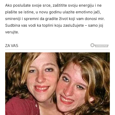
Ako poslušate svoje srce, zaštitite svoju energiju i ne
plašite se istine, u novu godinu ulazite emotivno jači,
smireniji i spremni da gradite život koji vam donosi mir.
Sudbina vas vodi ka toplini koju zaslužujete – samo joj
verujte.