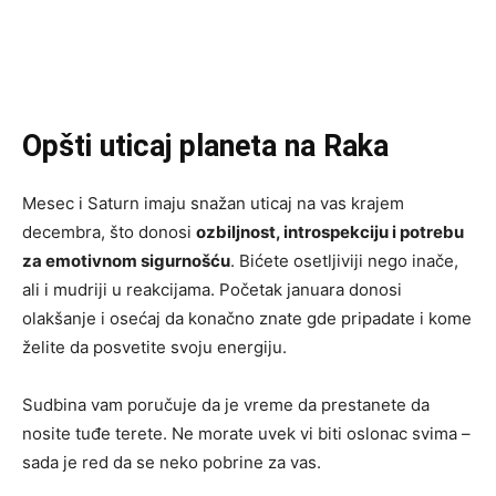
Opšti uticaj planeta na Raka
Mesec i Saturn imaju snažan uticaj na vas krajem
decembra, što donosi
ozbiljnost, introspekciju i potrebu
za emotivnom sigurnošću
. Bićete osetljiviji nego inače,
ali i mudriji u reakcijama. Početak januara donosi
olakšanje i osećaj da konačno znate gde pripadate i kome
želite da posvetite svoju energiju.
Sudbina vam poručuje da je vreme da prestanete da
nosite tuđe terete. Ne morate uvek vi biti oslonac svima –
sada je red da se neko pobrine za vas.