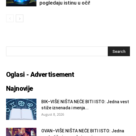
pogledaju istinu u oči!
Oglasi - Advertisement
Najnovije
BIK–VIŠE NIŠTA NEĆE BITI ISTO: Jedna vest
stiže iznenada i menja...
August 8, 2026
OVAN–VIŠE NIŠTA NEĆE BITI ISTO: Jedna