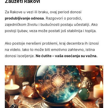
Zauzeti Rakovi
Za Rakove u vezi ili braku, ovaj period donosi
produbljivanje odnosa
. Razgovori o porodici,
zajedničkom životu i budućnosti postaju učestaliji. Ako
postoji ljubav, veza može postati još stabilnija i toplija.
Ako postoje nerešeni problemi, kraj decembra ih iznosi
na videlo. Iako to može biti emotivno zahtevno, istina
donosi isceljenje.
Ne ćutite – vaša osećanja su važna.