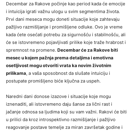
Decembar za Rakove počinje kao period kada će emocije
i intuicija igrati važnu ulogu u svim segmentima života.
Prvi dani meseca mogu doneti situacije koje zahtevaju
pažljivo razmišljanje i promišljene odluke. Ovo je vreme
kada ćete osećati potrebu za sigurnošću i stabilnošću, ali
će se istovremeno pojavljivati prilike koje traže hrabrost i
spremnost na promene.
Decembar će za Rakove biti
mesec u kojem pažnja prema detaljima i emotivna
osetljivost mogu otvoriti vrata ka novim životnim
prilikama
, a vaša sposobnost da slušate intuiciju i
postupate promišljeno biće ključna za uspeh.
Naredni dani donose izazove i situacije koje mogu
iznenaditi, ali istovremeno daju šanse za lični rast i
jačanje odnosa sa ljudima koji su vam važni. Rakovi će biti
u prilici da kroz introspektivno razmišljanje i pažljivo
reagovanje postave temelje za miran završetak godine i