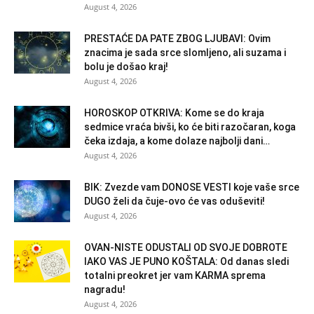
August 4, 2026
PRESTAĆE DA PATE ZBOG LJUBAVI: Ovim
znacima je sada srce slomljeno, ali suzama i
bolu je došao kraj!
August 4, 2026
HOROSKOP OTKRIVA: Kome se do kraja
sedmice vraća bivši, ko će biti razočaran, koga
čeka izdaja, a kome dolaze najbolji dani…
August 4, 2026
BIK: Zvezde vam DONOSE VESTI koje vaše srce
DUGO želi da čuje-ovo će vas oduševiti!
August 4, 2026
OVAN-NISTE ODUSTALI OD SVOJE DOBROTE
IAKO VAS JE PUNO KOŠTALA: Od danas sledi
totalni preokret jer vam KARMA sprema
nagradu!
August 4, 2026