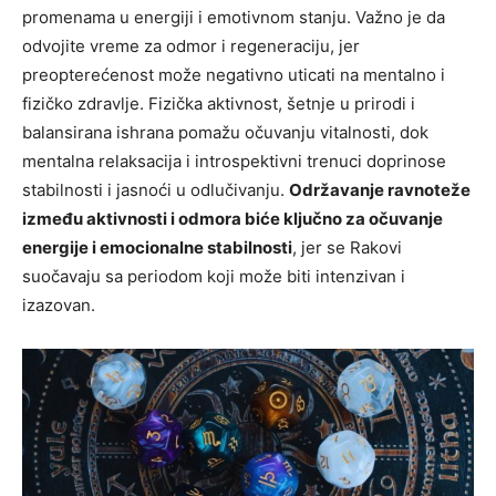
promenama u energiji i emotivnom stanju. Važno je da
odvojite vreme za odmor i regeneraciju, jer
preopterećenost može negativno uticati na mentalno i
fizičko zdravlje. Fizička aktivnost, šetnje u prirodi i
balansirana ishrana pomažu očuvanju vitalnosti, dok
mentalna relaksacija i introspektivni trenuci doprinose
stabilnosti i jasnoći u odlučivanju.
Održavanje ravnoteže
između aktivnosti i odmora biće ključno za očuvanje
energije i emocionalne stabilnosti
, jer se Rakovi
suočavaju sa periodom koji može biti intenzivan i
izazovan.