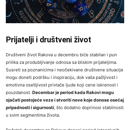
Prijatelji i društveni život
Društveni život Rakova u decembru biće stabilan i pun
prilika za produbljivanje odnosa sa bliskim prijateljima.
Susreti sa poznanicima i neočekivane društvene situacije
mogu doneti podršku i inspiraciju, dok vaša pažljivost i
emotivna osetljivost privlače ljude koji cene iskrenost i
pouzdanost.
Decembar je period kada Rakovi mogu
ojačati postojeće veze i stvoriti nove koje donose osećaj
pripadnosti i sigurnosti
, što dodatno doprinosi stabilnosti
u svim segmentima života.