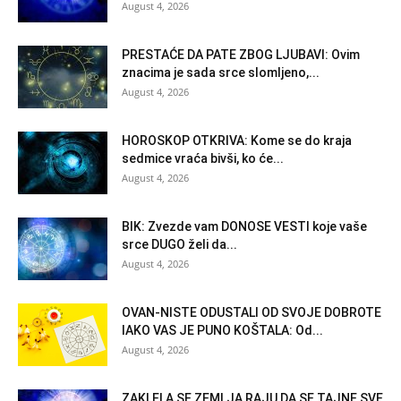
August 4, 2026
PRESTAĆE DA PATE ZBOG LJUBAVI: Ovim
znacima je sada srce slomljeno,...
August 4, 2026
HOROSKOP OTKRIVA: Kome se do kraja
sedmice vraća bivši, ko će...
August 4, 2026
BIK: Zvezde vam DONOSE VESTI koje vaše
srce DUGO želi da...
August 4, 2026
OVAN-NISTE ODUSTALI OD SVOJE DOBROTE
IAKO VAS JE PUNO KOŠTALA: Od...
August 4, 2026
ZAKLELA SE ZEMLJA RAJU DA SE TAJNE SVE