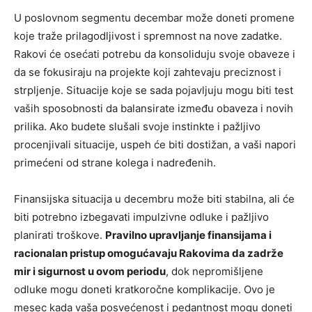
U poslovnom segmentu decembar može doneti promene
koje traže prilagodljivost i spremnost na nove zadatke.
Rakovi će osećati potrebu da konsoliduju svoje obaveze i
da se fokusiraju na projekte koji zahtevaju preciznost i
strpljenje. Situacije koje se sada pojavljuju mogu biti test
vaših sposobnosti da balansirate između obaveza i novih
prilika. Ako budete slušali svoje instinkte i pažljivo
procenjivali situacije, uspeh će biti dostižan, a vaši napori
primećeni od strane kolega i nadređenih.
Finansijska situacija u decembru može biti stabilna, ali će
biti potrebno izbegavati impulzivne odluke i pažljivo
planirati troškove.
Pravilno upravljanje finansijama i
racionalan pristup omogućavaju Rakovima da zadrže
mir i sigurnost u ovom periodu
, dok nepromišljene
odluke mogu doneti kratkoročne komplikacije. Ovo je
mesec kada vaša posvećenost i pedantnost mogu doneti