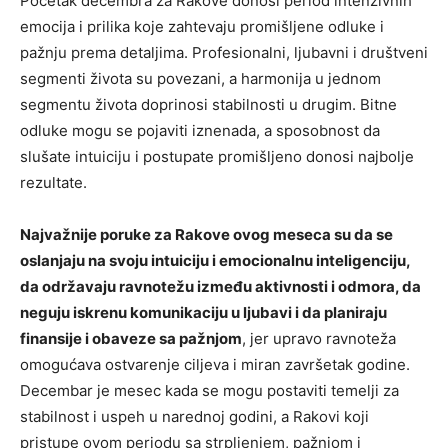
Početak decembra za Rakove donosi period intenzivnih
emocija i prilika koje zahtevaju promišljene odluke i
pažnju prema detaljima. Profesionalni, ljubavni i društveni
segmenti života su povezani, a harmonija u jednom
segmentu života doprinosi stabilnosti u drugim. Bitne
odluke mogu se pojaviti iznenada, a sposobnost da
slušate intuiciju i postupate promišljeno donosi najbolje
rezultate.
Najvažnije poruke za Rakove ovog meseca su da se
oslanjaju na svoju intuiciju i emocionalnu inteligenciju,
da održavaju ravnotežu između aktivnosti i odmora, da
neguju iskrenu komunikaciju u ljubavi i da planiraju
finansije i obaveze sa pažnjom
, jer upravo ravnoteža
omogućava ostvarenje ciljeva i miran završetak godine.
Decembar je mesec kada se mogu postaviti temelji za
stabilnost i uspeh u narednoj godini, a Rakovi koji
pristupe ovom periodu sa strpljenjem, pažnjom i