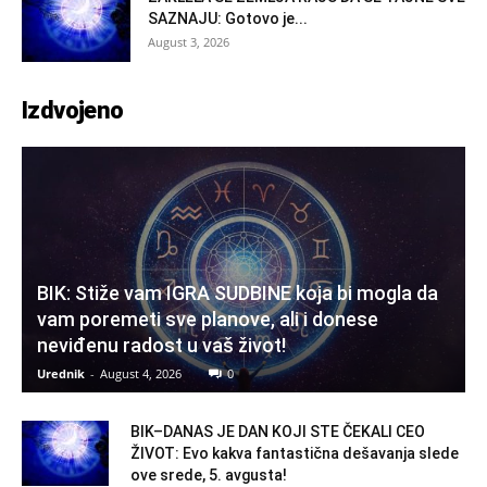
SAZNAJU: Gotovo je...
August 3, 2026
Izdvojeno
BIK: Stiže vam IGRA SUDBINE koja bi mogla da
vam poremeti sve planove, ali i donese
neviđenu radost u vaš život!
Urednik
-
August 4, 2026
0
BIK–DANAS JE DAN KOJI STE ČEKALI CEO
ŽIVOT: Evo kakva fantastična dešavanja slede
ove srede, 5. avgusta!