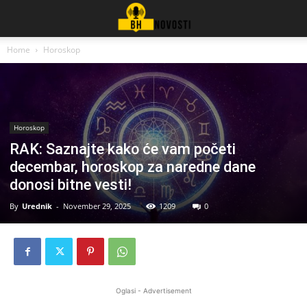
Home
Horoskop
Horoskop
RAK: Saznajte kako će vam početi
decembar, horoskop za naredne dane
donosi bitne vesti!
By
Urednik
-
November 29, 2025
1209
0
Oglasi - Advertisement