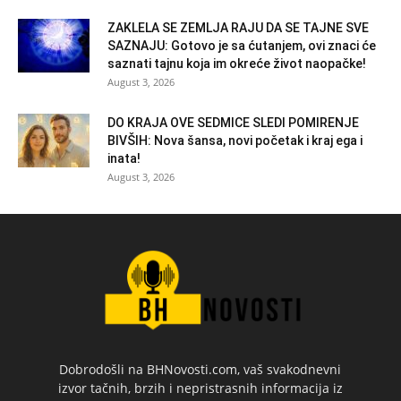
ZAKLELA SE ZEMLJA RAJU DA SE TAJNE SVE
SAZNAJU: Gotovo je sa ćutanjem, ovi znaci će
saznati tajnu koja im okreće život naopačke!
August 3, 2026
DO KRAJA OVE SEDMICE SLEDI POMIRENJE
BIVŠIH: Nova šansa, novi početak i kraj ega i
inata!
August 3, 2026
Dobrodošli na BHNovosti.com, vaš svakodnevni
izvor tačnih, brzih i nepristrasnih informacija iz