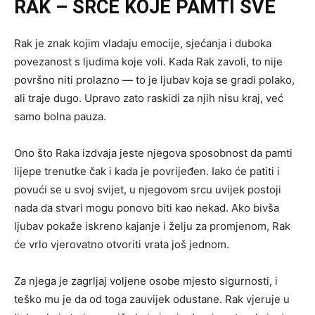
RAK – SRCE KOJE PAMTI SVE
Rak je znak kojim vladaju emocije, sjećanja i duboka
povezanost s ljudima koje voli. Kada Rak zavoli, to nije
površno niti prolazno — to je ljubav koja se gradi polako,
ali traje dugo. Upravo zato raskidi za njih nisu kraj, već
samo bolna pauza.
Ono što Raka izdvaja jeste njegova sposobnost da pamti
lijepe trenutke čak i kada je povrijeđen. Iako će patiti i
povući se u svoj svijet, u njegovom srcu uvijek postoji
nada da stvari mogu ponovo biti kao nekad. Ako bivša
ljubav pokaže iskreno kajanje i želju za promjenom, Rak
će vrlo vjerovatno otvoriti vrata još jednom.
Za njega je zagrljaj voljene osobe mjesto sigurnosti, i
teško mu je da od toga zauvijek odustane. Rak vjeruje u