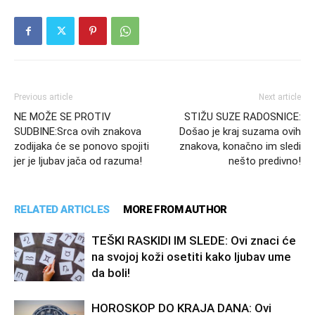
Previous article
Next article
NE MOŽE SE PROTIV
STIŽU SUZE RADOSNICE:
SUDBINE:Srca ovih znakova
Došao je kraj suzama ovih
zodijaka će se ponovo spojiti
znakova, konačno im sledi
jer je ljubav jača od razuma!
nešto predivno!
RELATED ARTICLES
MORE FROM AUTHOR
TEŠKI RASKIDI IM SLEDE: Ovi znaci će
na svojoj koži osetiti kako ljubav ume
da boli!
HOROSKOP DO KRAJA DANA: Ovi