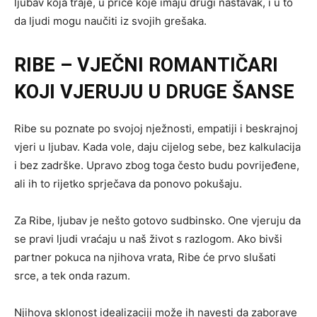
ljubav koja traje, u priče koje imaju drugi nastavak, i u to
da ljudi mogu naučiti iz svojih grešaka.
RIBE – VJEČNI ROMANTIČARI
KOJI VJERUJU U DRUGE ŠANSE
Ribe su poznate po svojoj nježnosti, empatiji i beskrajnoj
vjeri u ljubav. Kada vole, daju cijelog sebe, bez kalkulacija
i bez zadrške. Upravo zbog toga često budu povrijeđene,
ali ih to rijetko sprječava da ponovo pokušaju.
Za Ribe, ljubav je nešto gotovo sudbinsko. One vjeruju da
se pravi ljudi vraćaju u naš život s razlogom. Ako bivši
partner pokuca na njihova vrata, Ribe će prvo slušati
srce, a tek onda razum.
Njihova sklonost idealizaciji može ih navesti da zaborave