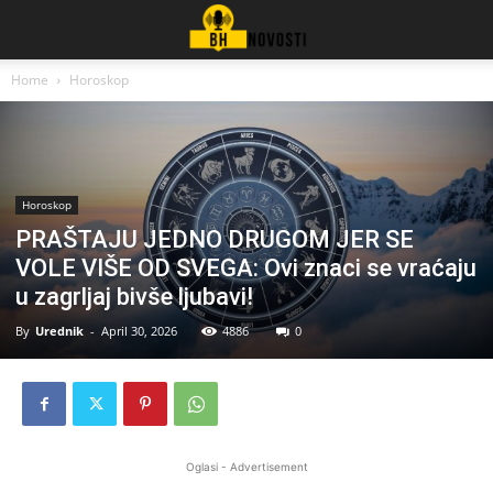
Home
Horoskop
Horoskop
PRAŠTAJU JEDNO DRUGOM JER SE
VOLE VIŠE OD SVEGA: Ovi znaci se vraćaju
u zagrljaj bivše ljubavi!
By
Urednik
-
April 30, 2026
4886
0
Oglasi - Advertisement