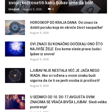
svojoj koži osetiti kako ljubav ume da boli!
Urednik
-
August 9, 2026
0
HOROSKOP DO KRAJA DANA: Ovi znaci će
dobiti poruku koja im okreće život naopačke!
August 9, 2026
OVI ZNACI SU KONAČNO DOČEKALI ONO ŠTO
NAJVIŠE ŽELE: Evo kome slede prava čuda i
ljubav iz snova!
August 9, 2026
LJUBAV NIJE NESTALA VEĆ JE JAČA NEGO
IKADA: Ako si rođena u ovom znaku budi
sigurna da će ti se javiti osoba iz prošlosti!
August 9, 2026
U SEDMICI OD 10. DO 17.AVGUSTA OVIM
ZNACIMA SE VRAĆA BIVŠA LJUBAV: Sledi veliko
pomirenje!