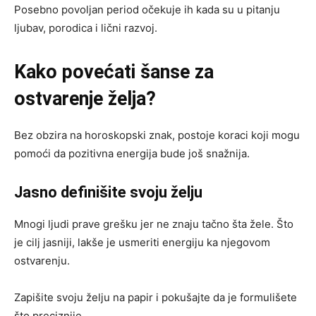
Posebno povoljan period očekuje ih kada su u pitanju
ljubav, porodica i lični razvoj.
Kako povećati šanse za
ostvarenje želja?
Bez obzira na horoskopski znak, postoje koraci koji mogu
pomoći da pozitivna energija bude još snažnija.
Jasno definišite svoju želju
Mnogi ljudi prave grešku jer ne znaju tačno šta žele. Što
je cilj jasniji, lakše je usmeriti energiju ka njegovom
ostvarenju.
Zapišite svoju želju na papir i pokušajte da je formulišete
što preciznije.