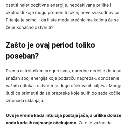
osetiti nalet pozitivne energije, neočekivane prilike i
okolnosti koje mogu promeniti tok njihove svakodnevice.
Pitanje je samo – da li ste među srećnicima kojima će se
želje konačno ostvariti?
Zašto je ovaj period toliko
poseban?
Prema astrološkim prognozama, naredne nedelje donose
snažan spoj energija koje podstiču napredak, donošenje
važnih odluka i ostvarenje dugo očekivanih ciljeva. Mnogi
ljudi će primetiti da se prepreke koje su ih do sada kočile
iznenada uklanjaju.
Ovo je vreme kada intuicija postaje jača, a prilike dolaze
onda kada ih najmanje očekujemo.
Zato je važno da