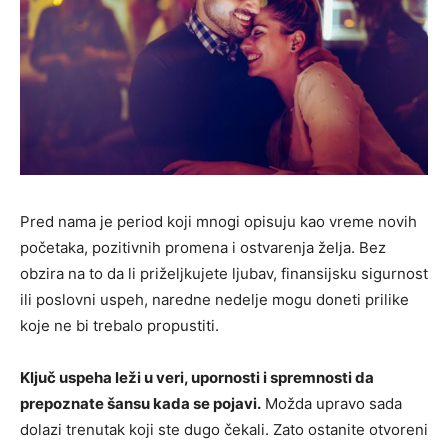
Pred nama je period koji mnogi opisuju kao vreme novih
početaka, pozitivnih promena i ostvarenja želja. Bez
obzira na to da li priželjkujete ljubav, finansijsku sigurnost
ili poslovni uspeh, naredne nedelje mogu doneti prilike
koje ne bi trebalo propustiti.
Ključ uspeha leži u veri, upornosti i spremnosti da
prepoznate šansu kada se pojavi.
Možda upravo sada
dolazi trenutak koji ste dugo čekali. Zato ostanite otvoreni