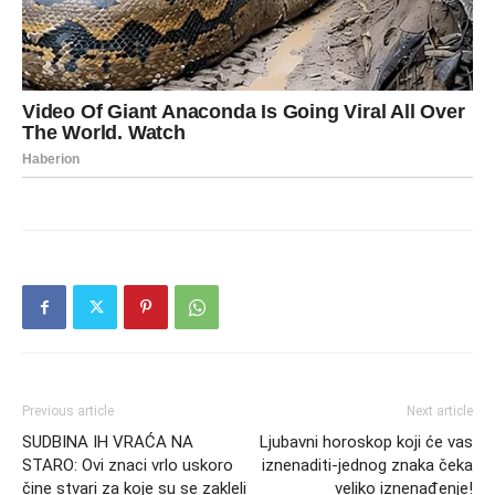
Previous article
Next article
SUDBINA IH VRAĆA NA
Ljubavni horoskop koji će vas
STARO: Ovi znaci vrlo uskoro
iznenaditi-jednog znaka čeka
čine stvari za koje su se zakleli
veliko iznenađenje!