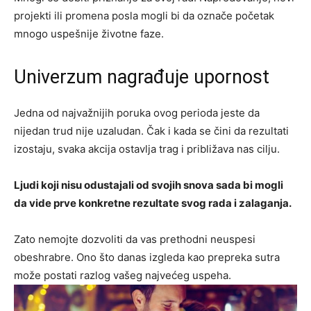
projekti ili promena posla mogli bi da označe početak
mnogo uspešnije životne faze.
Univerzum nagrađuje upornost
Jedna od najvažnijih poruka ovog perioda jeste da
nijedan trud nije uzaludan. Čak i kada se čini da rezultati
izostaju, svaka akcija ostavlja trag i približava nas cilju.
Ljudi koji nisu odustajali od svojih snova sada bi mogli
da vide prve konkretne rezultate svog rada i zalaganja.
Zato nemojte dozvoliti da vas prethodni neuspesi
obeshrabre. Ono što danas izgleda kao prepreka sutra
može postati razlog vašeg najvećeg uspeha.