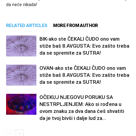
da neće nikada!
RELATED ARTICLES
MORE FROM AUTHOR
BIK-ako ste ČEKALI ČUDO ono vam
stiže baš 8.AVGUSTA: Evo zašto treba
da se spremite za SUTRA!
OVAN-ako ste ČEKALI ČUDO ono vam
stiže baš 8.AVGUSTA: Evo zašto treba
da se spremite za SUTRA!
OČEKUJ NJEGOVU PORUKU SA
NESTRPLJENJEM: Ako si rođena u
ovom znaku za dva dana ćeš shvatiti
da je tvoj bivši i dalje lud za...