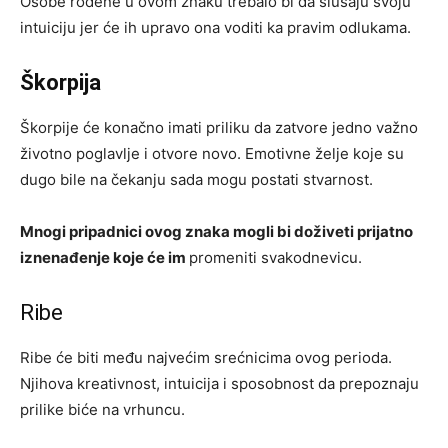
Osobe rođene u ovom znaku trebalo bi da slušaju svoju
intuiciju jer će ih upravo ona voditi ka pravim odlukama.
Škorpija
Škorpije će konačno imati priliku da zatvore jedno važno
životno poglavlje i otvore novo. Emotivne želje koje su
dugo bile na čekanju sada mogu postati stvarnost.
Mnogi pripadnici ovog znaka mogli bi doživeti prijatno
iznenađenje koje će im
promeniti svakodnevicu.
Ribe
Ribe će biti među najvećim srećnicima ovog perioda.
Njihova kreativnost, intuicija i sposobnost da prepoznaju
prilike biće na vrhuncu.