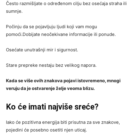
Često razmišljate o određenom cilju bez osećaja straha ili
sumnje.
Počinju da se pojavljuju ljudi koji vam mogu
pomoći.Dobijate neočekivane informacije ili ponude.
Osećate unutrašnji mir i sigurnost.
Stare prepreke nestaju bez velikog napora.
Kada se više ovih znakova pojavi istovremeno, mnogi
veruju da je ostvarenje želje veoma blizu.
Ko će imati najviše sreće?
Iako će pozitivna energija biti prisutna za sve znakove,
pojedini će posebno osetiti njen uticaj.