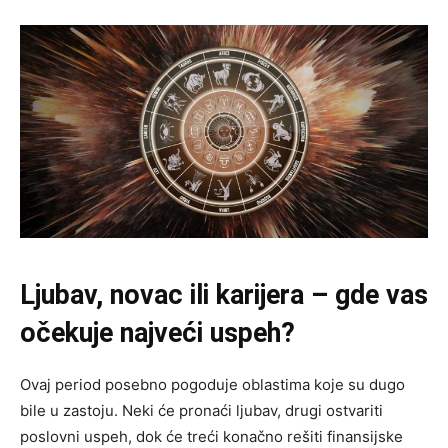
Ljubav, novac ili karijera – gde vas
očekuje najveći uspeh?
Ovaj period posebno pogoduje oblastima koje su dugo
bile u zastoju. Neki će pronaći ljubav, drugi ostvariti
poslovni uspeh, dok će treći konačno rešiti finansijske