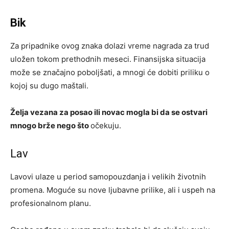
Bik
Za pripadnike ovog znaka dolazi vreme nagrada za trud
uložen tokom prethodnih meseci. Finansijska situacija
može se značajno poboljšati, a mnogi će dobiti priliku o
kojoj su dugo maštali.
Želja vezana za posao ili novac mogla bi da se ostvari
mnogo brže nego što
očekuju.
Lav
Lavovi ulaze u period samopouzdanja i velikih životnih
promena. Moguće su nove ljubavne prilike, ali i uspeh na
profesionalnom planu.