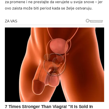
za promene i ne prestajte da verujete u svoje snove – jer
ovo zaista može biti period kada se želje ostvaruju.