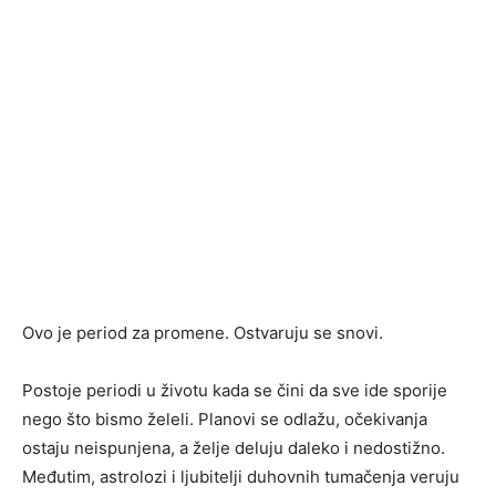
Ovo je period za promene. Ostvaruju se snovi.
Postoje periodi u životu kada se čini da sve ide sporije
nego što bismo želeli. Planovi se odlažu, očekivanja
ostaju neispunjena, a želje deluju daleko i nedostižno.
Međutim, astrolozi i ljubitelji duhovnih tumačenja veruju