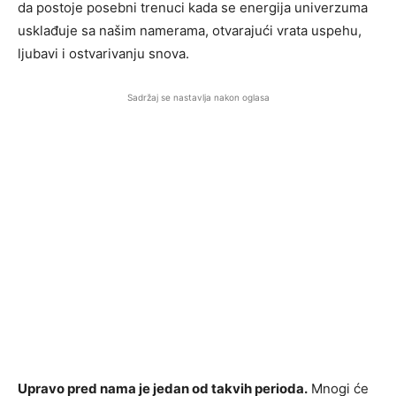
da postoje posebni trenuci kada se energija univerzuma
usklađuje sa našim namerama, otvarajući vrata uspehu,
ljubavi i ostvarivanju snova.
Sadržaj se nastavlja nakon oglasa
Upravo pred nama je jedan od takvih perioda.
Mnogi će