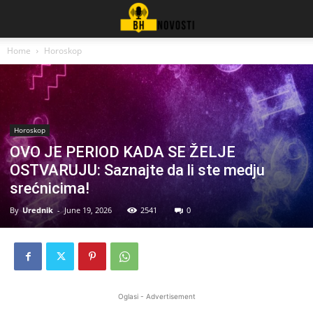
Home
Horoskop
Horoskop
OVO JE PERIOD KADA SE ŽELJE
OSTVARUJU: Saznajte da li ste medju
srećnicima!
By
Urednik
-
June 19, 2026
2541
0
Oglasi - Advertisement