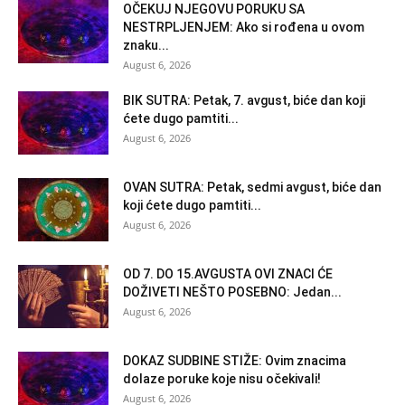
OČEKUJ NJEGOVU PORUKU SA
NESTRPLJENJEM: Ako si rođena u ovom
znaku...
August 6, 2026
BIK SUTRA: Petak, 7. avgust, biće dan koji
ćete dugo pamtiti...
August 6, 2026
OVAN SUTRA: Petak, sedmi avgust, biće dan
koji ćete dugo pamtiti...
August 6, 2026
OD 7. DO 15.AVGUSTA OVI ZNACI ĆE
DOŽIVETI NEŠTO POSEBNO: Jedan...
August 6, 2026
DOKAZ SUDBINE STIŽE: Ovim znacima
dolaze poruke koje nisu očekivali!
August 6, 2026