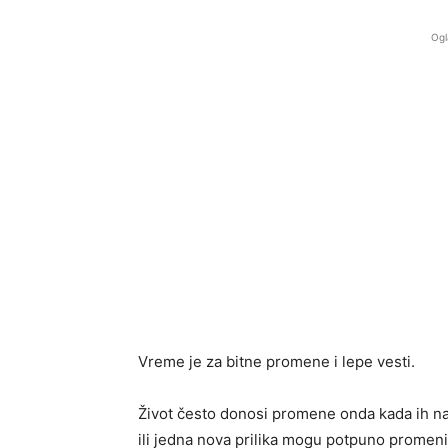
Ogl
Vreme je za bitne promene i lepe vesti.
Život često donosi promene onda kada ih n
ili jedna nova prilika mogu potpuno promen