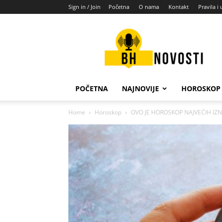
Sign in / Join
Početna
O nama
Kontakt
Pravila i 
BH
novosti
POČETNA
NAJNOVIJE
HOROSKOP
Home
Horoskop
OVO JE HOROSKOP NAJVEĆIH IZNEN