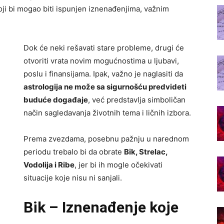
oji bi mogao biti ispunjen iznenađenjima, važnim
Dok će neki rešavati stare probleme, drugi će
otvoriti vrata novim mogućnostima u ljubavi,
poslu i finansijama. Ipak, važno je naglasiti da
astrologija ne može sa sigurnošću predvideti
buduće događaje
, već predstavlja simboličan
način sagledavanja životnih tema i ličnih izbora.
Prema zvezdama, posebnu pažnju u narednom
periodu trebalo bi da obrate
Bik, Strelac,
Vodolija i Ribe
, jer bi ih mogle očekivati
situacije koje nisu ni sanjali.
Bik – Iznenađenje koje