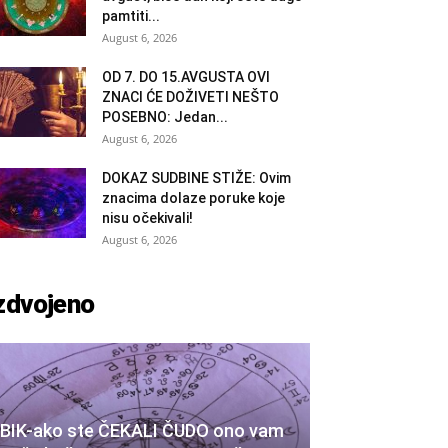
pamtiti...
August 6, 2026
OD 7. DO 15.AVGUSTA OVI
ZNACI ĆE DOŽIVETI NEŠTO
POSEBNO: Jedan...
August 6, 2026
DOKAZ SUDBINE STIŽE: Ovim
znacima dolaze poruke koje
nisu očekivali!
August 6, 2026
zdvojeno
BIK-ako ste ČEKALI ČUDO ono vam