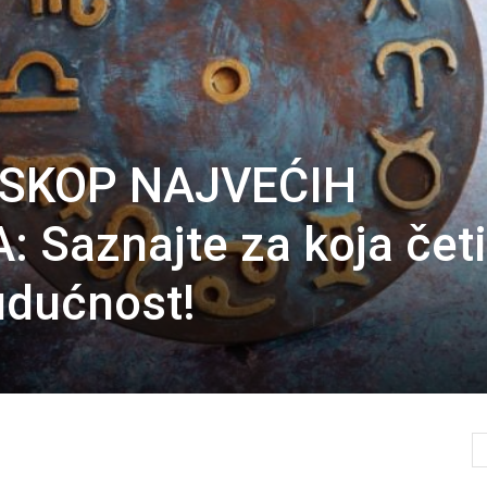
SKOP NAJVEĆIH
Saznajte za koja četi
udućnost!