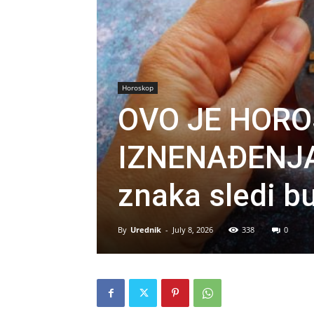
Horoskop
OVO JE HORO
IZNENAĐENJA: 
znaka sledi b
By
Urednik
-
July 8, 2026
338
0