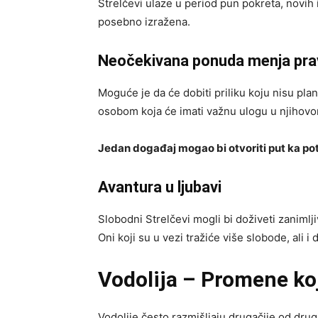
Strelčevi ulaze u period pun pokreta, novih
posebno izražena.
Neočekivana ponuda menja pra
Moguće je da će dobiti priliku koju nisu plan
osobom koja će imati važnu ulogu u njihovo
Jedan događaj mogao bi otvoriti put ka po
Avantura u ljubavi
Slobodni Strelčevi mogli bi doživeti zaniml
Oni koji su u vezi tražiće više slobode, ali 
Vodolija – Promene ko
Vodolije često razmišljaju drugačije od drugi