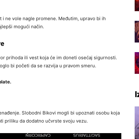
st i ne vole nagle promene. Međutim, upravo bi ih
jlepši mogući način.
ve
r prihoda ili vest koja će im doneti osećaj sigurnosti.
oglo bi početi da se razvija u pravom smeru.
plate.
I
nađenje. Slobodni Bikovi mogli bi upoznati osobu koja
ti priliku da dodatno učvrste svoju vezu.