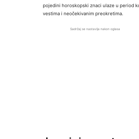
pojedini horoskopski znaci ulaze u period k
vestima i neočekivanim preokretima.
Sadržaj se nastavlja nakon oglasa