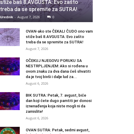
stiže baš 8.AVGUSTA: Evo zašto
treba da se spremite za SUTRA!
Urednik
-
August 7, 2026
0
OVAN-ako ste ČEKALI ČUDO ono vam
stiže baš 8.AVGUSTA: Evo zašto
treba da se spremite za SUTRA!
August 7, 2026
OČEKUJ NJEGOVU PORUKU SA
NESTRPLJENJEM: Ako si rođena u
ovom znaku za dva dana ćeš shvatiti
da je tvoj bivši i dalje lud za...
August 6, 2026
BIK SUTRA: Petak, 7. avgust, biće
dan koji ćete dugo pamtiti jer donosi
iznenađenja koja niste mogli ni da
zamislite!
August 6, 2026
OVAN SUTRA: Petak, sedmi avgust,