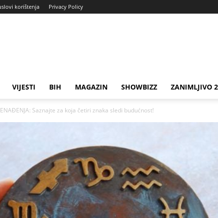
uslovi korištenja
Privacy Policy
VIJESTI
BIH
MAGAZIN
SHOWBIZZ
ZANIMLJIVO 
AĐENJA: Saznajte za koja četiri znaka sledi budućnost!