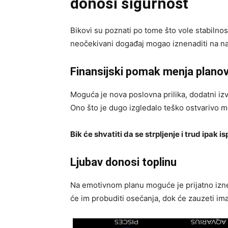
donosi sigurnost
Bikovi su poznati po tome što vole stabilno
neočekivani događaj mogao iznenaditi na na
Finansijski pomak menja plano
Moguća je nova poslovna prilika, dodatni izvo
Ono što je dugo izgledalo teško ostvarivo m
Bik će shvatiti da se strpljenje i trud ipak is
Ljubav donosi toplinu
Na emotivnom planu moguće je prijatno izne
će im probuditi osećanja, dok će zauzeti ima