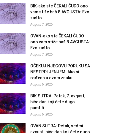
BIK-ako ste ČEKALI ČUDO ono
vam stiže baš 8.AVGUSTA: Evo
zašto...
August 7, 2026
OVAN-ako ste ČEKALI ČUDO
ono vam stiže baš 8.AVGUSTA:
Evo zašto...
August 7, 2026
OČEKUJ NJEGOVU PORUKU SA
NESTRPLJENJEM: Ako si
rođena u ovom znaku...
August 6, 2026
BIK SUTRA: Petak, 7. avgust,
biće dan koji ćete dugo
pamtiti...
August 6, 2026
OVAN SUTRA: Petak, sedmi
avgust, biće dan koji ćete dugo