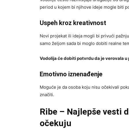
period u kojem bi njihove ideje mogle biti 
Uspeh kroz kreativnost
Novi projekat ili ideja mogli bi privući pažnj
samo željom sada bi moglo dobiti realne tem
Vodolija će dobiti potvrdu da je verovala u 
Emotivno iznenađenje
Moguće je da osoba koju nisu očekivali pok
značiti.
Ribe – Najlepše vesti 
očekuju