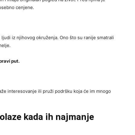
posebno cenjene.
u ljudi iz njihovog okruženja. Ono što su ranije smatrali
elje.
pravi put.
aže interesovanje ili pruži podršku koja će im mnogo
dolaze kada ih najmanje