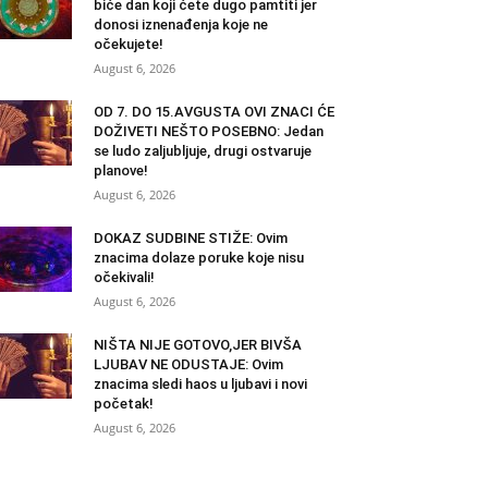
biće dan koji ćete dugo pamtiti jer
donosi iznenađenja koje ne
očekujete!
August 6, 2026
OD 7. DO 15.AVGUSTA OVI ZNACI ĆE
DOŽIVETI NEŠTO POSEBNO: Jedan
se ludo zaljubljuje, drugi ostvaruje
planove!
August 6, 2026
DOKAZ SUDBINE STIŽE: Ovim
znacima dolaze poruke koje nisu
očekivali!
August 6, 2026
NIŠTA NIJE GOTOVO,JER BIVŠA
LJUBAV NE ODUSTAJE: Ovim
znacima sledi haos u ljubavi i novi
početak!
August 6, 2026