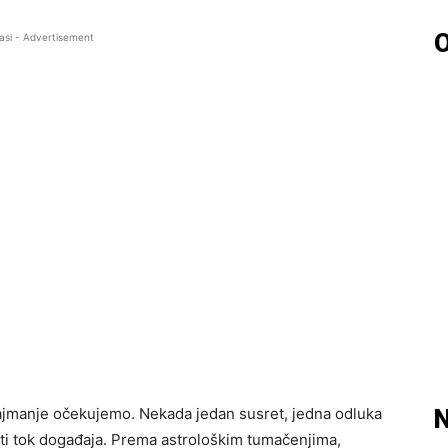
O
asi - Advertisement
ajmanje očekujemo. Nekada jedan susret, jedna odluka
N
iti tok događaja. Prema astrološkim tumačenjima,