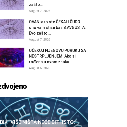
zašto...
August 7, 2026
OVAN-ako ste ČEKALI ČUDO
ono vam stiže baš 8.AVGUSTA:
Evo zašto...
August 7, 2026
OČEKUJ NJEGOVU PORUKU SA
NESTRPLJENJEM: Ako si
rođena u ovom znaku...
August 6, 2026
zdvojeno
BIK–VIŠE NIŠTA NEĆE BITI ISTO: