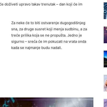
 doživeti upravo takav trenutak – dan koji će im
Za neke će to biti ostvarenje dugogodišnjeg
sna, za druge susret koji menja sudbinu, a za
treće prilika koja se ne propušta. Jedno je
sigurno – sreća će im pokucati na vrata onda
kada se najmanje budu nadali.