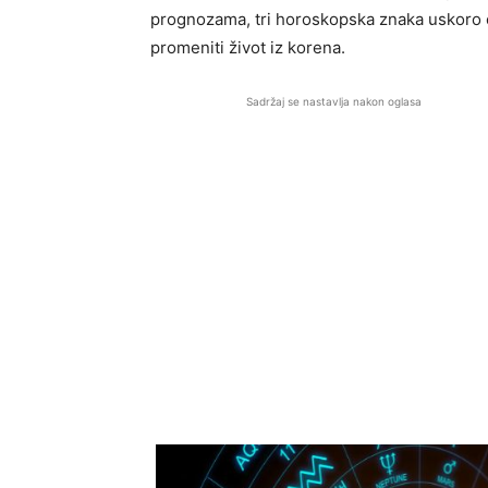
prognozama, tri horoskopska znaka uskoro će
promeniti život iz korena.
Sadržaj se nastavlja nakon oglasa