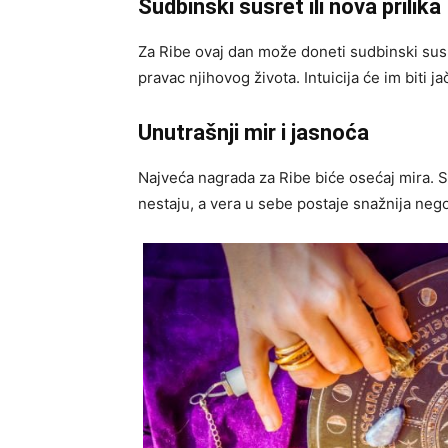
Sudbinski susret ili nova prilika
Za Ribe ovaj dan može doneti sudbinski susr
pravac njihovog života. Intuicija će im biti j
Unutrašnji mir i jasnoća
Najveća nagrada za Ribe biće osećaj mira. 
nestaju, a vera u sebe postaje snažnija nego