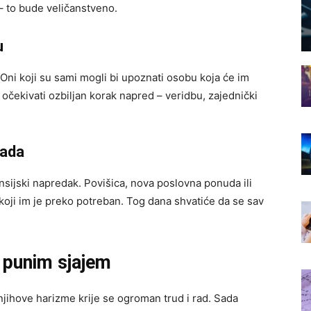
 – to bude veličanstveno.
u
Oni koji su sami mogli bi upoznati osobu koja će im
očekivati ozbiljan korak napred – veridbu, zajednički
rada
nansijski napredak. Povišica, nova poslovna ponuda ili
oji im je preko potreban. Tog dana shvatiće da se sav
i punim sjajem
 njihove harizme krije se ogroman trud i rad. Sada