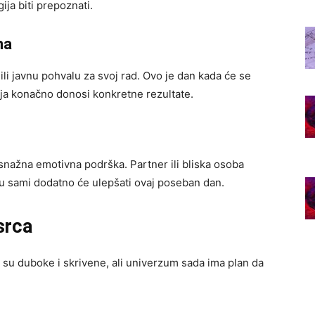
ija biti prepoznati.
na
li javnu pohvalu za svoj rad. Ovo je dan kada će se
ija konačno donosi konkretne rezultate.
nažna emotivna podrška. Partner ili bliska osoba
su sami dodatno će ulepšati ovaj poseban dan.
 srca
o su duboke i skrivene, ali univerzum sada ima plan da