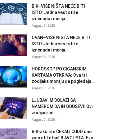
BIK–VIŠE NIŠTA NEĆE BITI
ISTO: Jedna vest stiže
iznenada i menja...
August 8, 2026
OVAN–VIŠE NIŠTA NEĆE BITI
ISTO: Jedna vest stiže
iznenada i menja...
August 8, 2026
HOROSKOP PO CIGANSKIM
KARTAMA OTKRIVA: Ova tri
zodijaka moraju da pogledaju...
August 7, 2026
LJUBAV IM DOLAZI SA
NAMEROM DA IH ODUŠEVI: Ovi
zodijaci će...
August 7, 2026
BIK-ako ste ČEKALI ČUDO ono
vam stiže baš 8.AVGUSTA: Evo