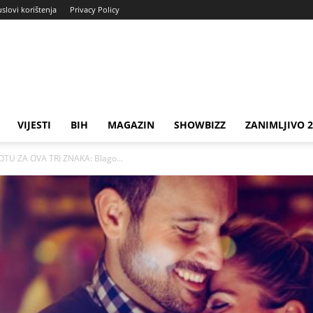
uslovi korištenja
Privacy Policy
VIJESTI
BIH
MAGAZIN
SHOWBIZZ
ZANIMLJIVO 
OTU ZA OVA TRI ZNAKA: Blago...