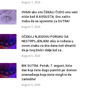
August 7, 2026
OVAN-ako ste ČEKALI ČUDO ono vam
stiže baš 8.AVGUSTA: Evo zašto
treba da se spremite za SUTRA!
August 7, 2026
OČEKUJ NJEGOVU PORUKU SA
NESTRPLJENJEM: Ako si rođena u
ovom znaku za dva dana ćeš shvatiti
da je tvoj bivši i dalje lud za...
August 6, 2026
BIK SUTRA: Petak, 7. avgust, biće
dan koji ćete dugo pamtiti jer donosi
iznenađenja koja niste mogli ni da
zamislite!
August 6, 2026