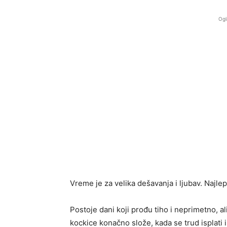
Ogl
Vreme je za velika dešavanja i ljubav. Najle
Postoje dani koji prođu tiho i neprimetno, al
kockice konačno slože, kada se trud isplati