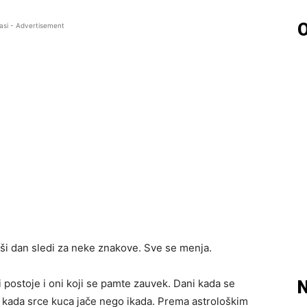
O
asi - Advertisement
pši dan sledi za neke znakove. Sve se menja.
i postoje i oni koji se pamte zauvek. Dani kada se
N
 i kada srce kuca jače nego ikada. Prema astrološkim