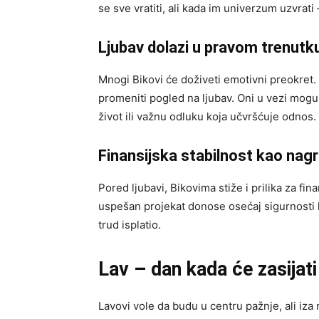
se sve vratiti, ali kada im univerzum uzvrati
Ljubav dolazi u pravom trenutk
Mnogi Bikovi će doživeti emotivni preokret. 
promeniti pogled na ljubav. Oni u vezi mogu 
život ili važnu odluku koja učvršćuje odnos.
Finansijska stabilnost kao nag
Pored ljubavi, Bikovima stiže i prilika za fi
uspešan projekat donose osećaj sigurnosti k
trud isplatio.
Lav – dan kada će zasijat
Lavovi vole da budu u centru pažnje, ali iza