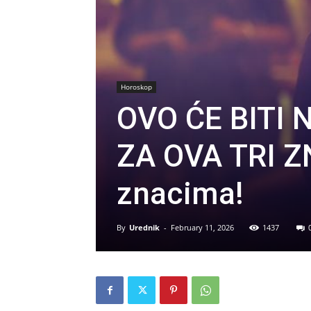
Horoskop
OVO ĆE BITI 
ZA OVA TRI Z
znacima!
By
Urednik
-
February 11, 2026
1437