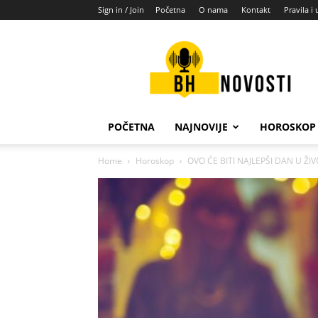
Sign in / Join
Početna
O nama
Kontakt
Pravila i 
BH
novosti
POČETNA
NAJNOVIJE
HOROSKOP
Home
Horoskop
OVO ĆE BITI NAJLEPŠI DAN U ŽIV