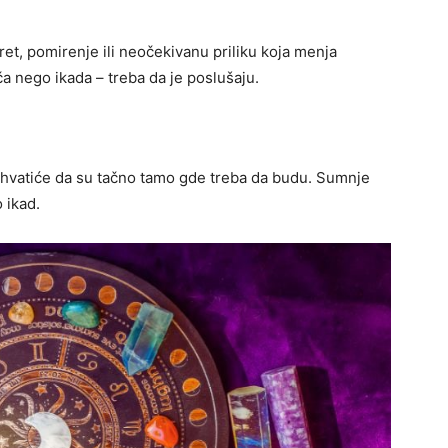
et, pomirenje ili neočekivanu priliku koja menja
ača nego ikada – treba da je poslušaju.
Shvatiće da su tačno tamo gde treba da budu. Sumnje
 ikad.