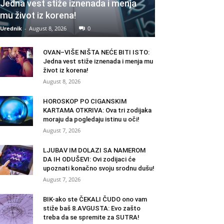
Jedna vest stiže iznenada i menja
mu život iz korena!
Urednik
-
August 8, 2026
0
OVAN–VIŠE NIŠTA NEĆE BITI ISTO:
Jedna vest stiže iznenada i menja mu
život iz korena!
August 8, 2026
HOROSKOP PO CIGANSKIM
KARTAMA OTKRIVA: Ova tri zodijaka
moraju da pogledaju istinu u oči!
August 7, 2026
LJUBAV IM DOLAZI SA NAMEROM
DA IH ODUŠEVI: Ovi zodijaci će
upoznati konačno svoju srodnu dušu!
August 7, 2026
BIK-ako ste ČEKALI ČUDO ono vam
stiže baš 8.AVGUSTA: Evo zašto
treba da se spremite za SUTRA!