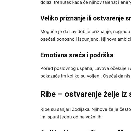
dolazi trenutak kada će njihov talenat i energ
Veliko priznanje ili ostvarenje s
Moguće je da Lav dobije priznanje, nagradu i
osećati ponosno i ispunjeno. Njihova ambic
Emotivna sreća i podrška
Pored poslovnog uspeha, Lavove očekuje i s
pokazaće im koliko su voljeni. Osećaj da ni
Ribe – ostvarenje želje iz
Ribe su sanjari Zodijaka. Njihove želje čest
im ispuni jednu od najvažnijih.