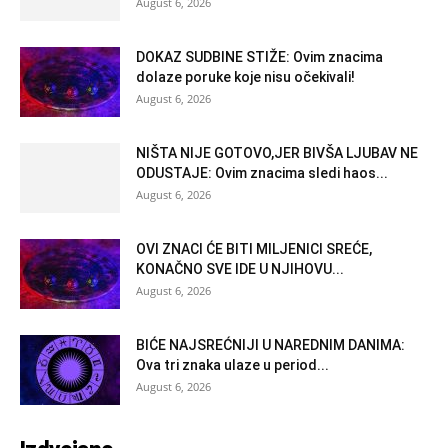
August 6, 2026
DOKAZ SUDBINE STIŽE: Ovim znacima
dolaze poruke koje nisu očekivali!
August 6, 2026
NIŠTA NIJE GOTOVO,JER BIVŠA LJUBAV NE
ODUSTAJE: Ovim znacima sledi haos...
August 6, 2026
OVI ZNACI ĆE BITI MILJENICI SREĆE,
KONAČNO SVE IDE U NJIHOVU...
August 6, 2026
BIĆE NAJSREĆNIJI U NAREDNIM DANIMA:
Ova tri znaka ulaze u period...
August 6, 2026