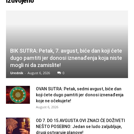
Izdvojeno
BIK SUTRA: Petak, 7. avgust, biće dan koji ćete
dugo pamtiti jer donosi iznenađenja koja niste
mogli ni da zamislite!
Urednik
-
August 6, 2026
0
OVAN SUTRA: Petak, sedmi avgust, biće dan
koji ćete dugo pamtiti jer donosi iznenađenja
koje ne očekujete!
August 6, 2026
OD 7. DO 15.AVGUSTA OVI ZNACI ĆE DOŽIVETI
NEŠTO POSEBNO: Jedan se ludo zaljubljuje,
drugi ostvaruje planove!