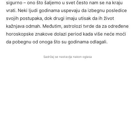
sigurno – ono što šaljemo u svet često nam se na kraju
vrati. Neki ljudi godinama uspevaju da izbegnu posledice
svojih postupaka, dok drugi imaju utisak da ih život
kažnjava odmah. Međutim, astrolozi tvrde da za određene
horoskopske znakove dolazi period kada više neće moći
da pobegnu od onoga što su godinama odlagali.
Sadržaj se nastavlja nakon oglasa