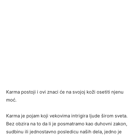
Karma postoji i ovi znaci će na svojoj koži osetiti njenu
moć.
Karma je pojam koji vekovima intrigira ljude širom sveta.
Bez obzira na to da li je posmatramo kao duhovni zakon,
sudbinu ili jednostavno posledicu naših dela, jedno je