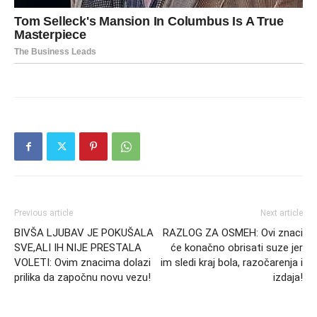
Previous article
Next article
BIVŠA LJUBAV JE POKUŠALA
RAZLOG ZA OSMEH: Ovi znaci
SVE,ALI IH NIJE PRESTALA
će konačno obrisati suze jer
VOLETI: Ovim znacima dolazi
im sledi kraj bola, razočarenja i
prilika da započnu novu vezu!
izdaja!