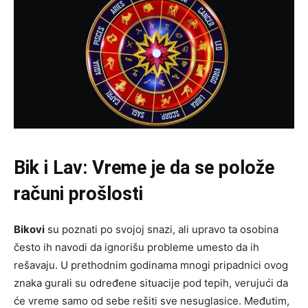
Bik i Lav: Vreme je da se polože
računi prošlosti
Bikovi
su poznati po svojoj snazi, ali upravo ta osobina
često ih navodi da ignorišu probleme umesto da ih
rešavaju. U prethodnim godinama mnogi pripadnici ovog
znaka gurali su određene situacije pod tepih, verujući da
će vreme samo od sebe rešiti sve nesuglasice. Međutim,