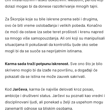
dolazi mogao bi da donese razotkrivanje mnogih tajni.
Za Škorpije koje su bile iskrene prema sebi i drugima,
ovo će biti vreme oslobađanja i velikih pobeda. Konačno
će moći da ostave iza sebe teret prošlosti i krenu napred
sa mnogo više samopouzdanja. Ali oni koji su manipulisali
situacijama ili pokušavali da kontrolišu ljude oko sebe
mogli bi da se suoče sa neprijatnim istinama.
Karma sada traži potpunu iskrenost.
Sve ono što je bilo
skriveno moglo bi da izađe na površinu, a događaji će
pokazati da se istina ne može zauvek sakrivati.
Kod
Jarčeva
, karma će najviše delovati kroz posao,
ambicije i društveni status. Jarčevi su poznati kao vredni i
disciplinovani ljudi, ali ponekad u želji za uspehom mogu
zanemariti odnose sa bliskim osobama.