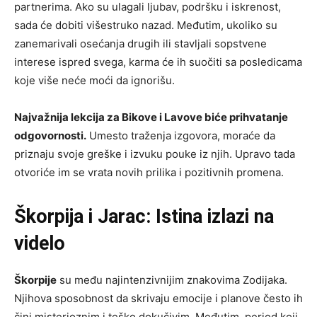
partnerima. Ako su ulagali ljubav, podršku i iskrenost,
sada će dobiti višestruko nazad. Međutim, ukoliko su
zanemarivali osećanja drugih ili stavljali sopstvene
interese ispred svega, karma će ih suočiti sa posledicama
koje više neće moći da ignorišu.
Najvažnija lekcija za Bikove i Lavove biće prihvatanje
odgovornosti.
Umesto traženja izgovora, moraće da
priznaju svoje greške i izvuku pouke iz njih. Upravo tada
otvoriće im se vrata novih prilika i pozitivnih promena.
Škorpija i Jarac: Istina izlazi na
videlo
Škorpije
su među najintenzivnijim znakovima Zodijaka.
Njihova sposobnost da skrivaju emocije i planove često ih
čini misterioznim i teško dokučivim. Međutim, period koji