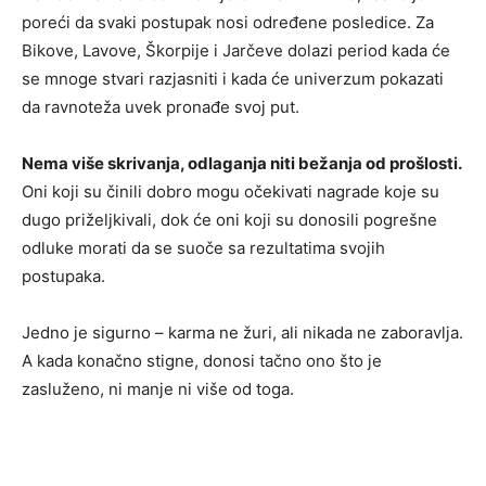
poreći da svaki postupak nosi određene posledice. Za
Bikove, Lavove, Škorpije i Jarčeve dolazi period kada će
se mnoge stvari razjasniti i kada će univerzum pokazati
da ravnoteža uvek pronađe svoj put.
Nema više skrivanja, odlaganja niti bežanja od prošlosti.
Oni koji su činili dobro mogu očekivati nagrade koje su
dugo priželjkivali, dok će oni koji su donosili pogrešne
odluke morati da se suoče sa rezultatima svojih
postupaka.
Jedno je sigurno – karma ne žuri, ali nikada ne zaboravlja.
A kada konačno stigne, donosi tačno ono što je
zasluženo, ni manje ni više od toga.