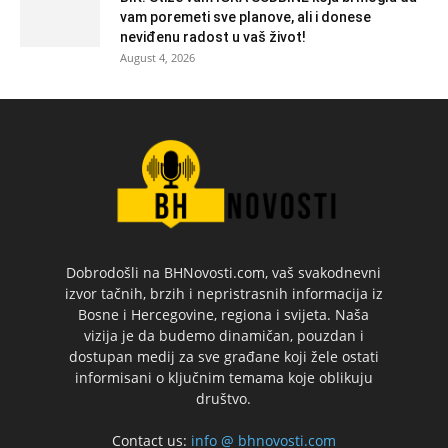
vam poremeti sve planove, ali i donese
neviđenu radost u vaš život!
August 4, 2026
Dobrodošli na BHNovosti.com, vaš svakodnevni
izvor tačnih, brzih i nepristrasnih informacija iz
Bosne i Hercegovine, regiona i svijeta. Naša
vizija je da budemo dinamičan, pouzdan i
dostupan medij za sve građane koji žele ostati
informisani o ključnim temama koje oblikuju
društvo.
Contact us:
info @ bhnovosti.com