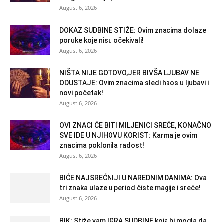
August 6, 2026
DOKAZ SUDBINE STIŽE: Ovim znacima dolaze
poruke koje nisu očekivali!
August 6, 2026
NIŠTA NIJE GOTOVO,JER BIVŠA LJUBAV NE
ODUSTAJE: Ovim znacima sledi haos u ljubavi i
novi početak!
August 6, 2026
OVI ZNACI ĆE BITI MILJENICI SREĆE, KONAČNO
SVE IDE U NJIHOVU KORIST: Karma je ovim
znacima poklonila radost!
August 6, 2026
BIĆE NAJSREĆNIJI U NAREDNIM DANIMA: Ova
tri znaka ulaze u period čiste magije i sreće!
August 6, 2026
BIK: Stiže vam IGRA SUDBINE koja bi mogla da