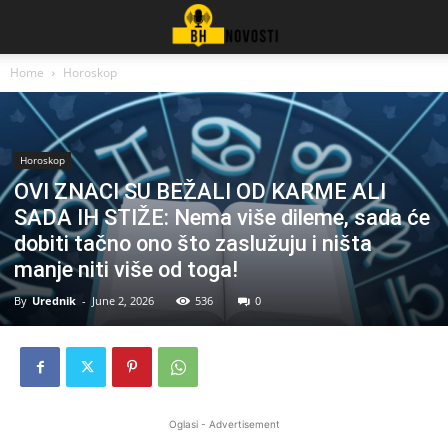
Home
Horoskop
Horoskop
OVI ZNACI SU BEŽALI OD KARME ALI
SADA IH STIŽE: Nema više dileme, sada će
dobiti tačno ono što zaslužuju i ništa
manje niti više od toga!
By
Urednik
-
June 2, 2026
536
0
Oglasi - Advertisement