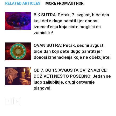
RELATED ARTICLES
MORE FROM AUTHOR
BIK SUTRA: Petak, 7. avgust, biće dan
koji ćete dugo pamtiti jer donosi
iznenađenja koja niste mogli ni da
zamislite!
OVAN SUTRA: Petak, sedmi avgust,
biće dan koji ćete dugo pamtiti jer
donosi iznenađenja koje ne očekujete!
OD 7. DO 15.AVGUSTA OVI ZNACI ĆE
DOŽIVETI NEŠTO POSEBNO: Jedan se
ludo zaljubljuje, drugi ostvaruje
planove!