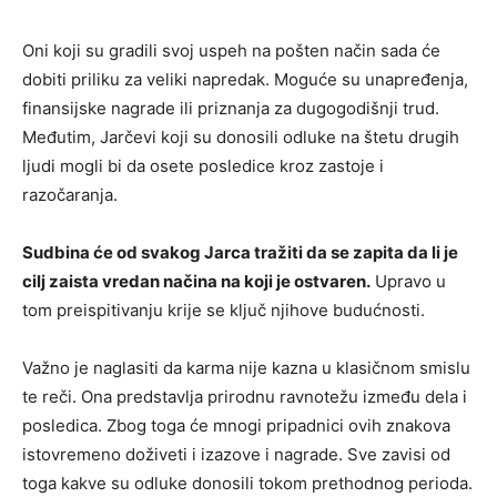
Oni koji su gradili svoj uspeh na pošten način sada će
dobiti priliku za veliki napredak. Moguće su unapređenja,
finansijske nagrade ili priznanja za dugogodišnji trud.
Međutim, Jarčevi koji su donosili odluke na štetu drugih
ljudi mogli bi da osete posledice kroz zastoje i
razočaranja.
Sudbina će od svakog Jarca tražiti da se zapita da li je
cilj zaista vredan načina na koji je ostvaren.
Upravo u
tom preispitivanju krije se ključ njihove budućnosti.
Važno je naglasiti da karma nije kazna u klasičnom smislu
te reči. Ona predstavlja prirodnu ravnotežu između dela i
posledica. Zbog toga će mnogi pripadnici ovih znakova
istovremeno doživeti i izazove i nagrade. Sve zavisi od
toga kakve su odluke donosili tokom prethodnog perioda.