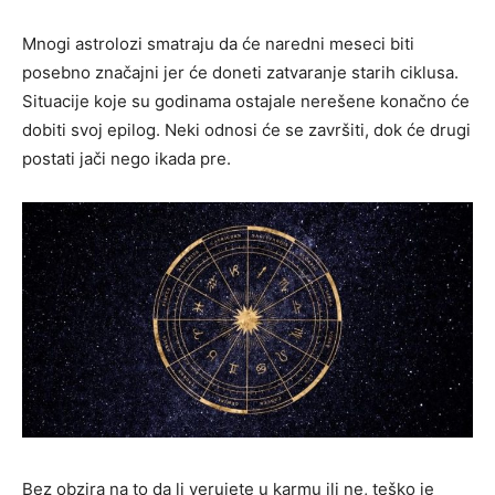
Mnogi astrolozi smatraju da će naredni meseci biti
posebno značajni jer će doneti zatvaranje starih ciklusa.
Situacije koje su godinama ostajale nerešene konačno će
dobiti svoj epilog. Neki odnosi će se završiti, dok će drugi
postati jači nego ikada pre.
Bez obzira na to da li verujete u karmu ili ne, teško je