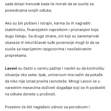
sada dolazi trenutak kada će morati da se suoče sa
posledicama svojih odluka.
Ako su bili pošteni i istrajni, karma će ih nagraditi
stabilnošću, finansijskim napretkom i priznanjem koje
dugo čekaju. Sa druge strane, oni koji su zanemarivali
obaveze ili iskorišćavali tuđe poverenje mogli bi da se
suoče sa neprijatnim razgovorima i neočekivanim
preprekama.
Lavovi
su često u centru pažnje i navikli su da kontrolišu
situacije oko sebe. Ipak, univerzum ima način da pokaže
da niko nije iznad pravila ravnoteže. Mnogi Lavovi će u
narednim mesecima doživeti događaje koji će ih podsetiti
na odluke donete u prošlosti.
Posebno će biti naglašeni odnosi sa porodicom i