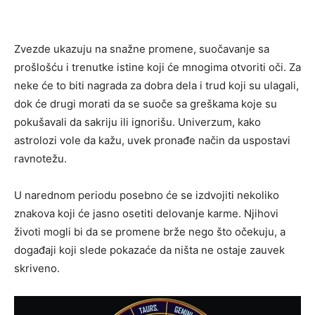
Zvezde ukazuju na snažne promene, suočavanje sa
prošlošću i trenutke istine koji će mnogima otvoriti oči. Za
neke će to biti nagrada za dobra dela i trud koji su ulagali,
dok će drugi morati da se suoče sa greškama koje su
pokušavali da sakriju ili ignorišu. Univerzum, kako
astrolozi vole da kažu, uvek pronađe način da uspostavi
ravnotežu.
U narednom periodu posebno će se izdvojiti nekoliko
znakova koji će jasno osetiti delovanje karme. Njihovi
životi mogli bi da se promene brže nego što očekuju, a
događaji koji slede pokazaće da ništa ne ostaje zauvek
skriveno.