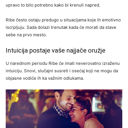
upravo to bilo potrebno kako bi krenuli napred.
Ribe često ostaju predugo u situacijama koje ih emotivno
iscrpljuju. Sada dolazi trenutak kada će morati da stave
sebe na prvo mesto.
Intuicija postaje vaše najjače oružje
U narednom periodu Ribe će imati neverovatno izraženu
intuiciju. Snovi, slučajni susreti i osećaj koji ne mogu da
objasne vodiće ih ka važnim odlukama.