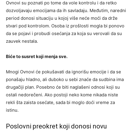
Ovnovi su poznati po tome da vole kontrolu i da retko
dozvoljavaju emocijama da ih savladaju. Međutim, naredni
period donosi situaciju u kojoj više neće moći da drže
stvari pod kontrolom. Osoba iz prošlosti mogla bi ponovo
da se pojavi i probudi osećanja za koja su verovali da su
zauvek nestala.
Biće to susret koji menja sve.
Mnogi Ovnovi će pokušavati da ignorišu emocije i da se
ponašaju hladno, ali duboko u sebi znaće da sudbina ima
drugačiji plan. Posebno će biti naglašeni odnosi koji su
ostali nedorečeni. Ako postoji neko kome nikada niste
rekli šta zaista osećate, sada bi moglo doći vreme za
istinu.
Poslovni preokret koji donosi novu