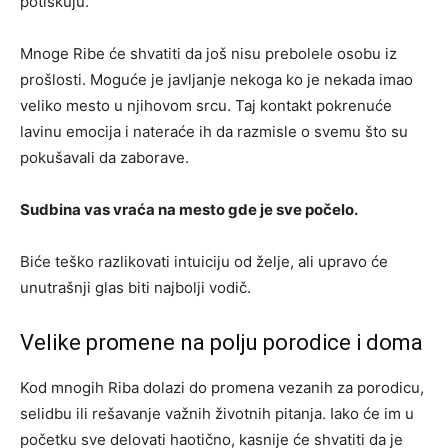
potiskuju.
Mnoge Ribe će shvatiti da još nisu prebolele osobu iz
prošlosti. Moguće je javljanje nekoga ko je nekada imao
veliko mesto u njihovom srcu. Taj kontakt pokrenuće
lavinu emocija i nateraće ih da razmisle o svemu što su
pokušavali da zaborave.
Sudbina vas vraća na mesto gde je sve počelo.
Biće teško razlikovati intuiciju od želje, ali upravo će
unutrašnji glas biti najbolji vodič.
Velike promene na polju porodice i doma
Kod mnogih Riba dolazi do promena vezanih za porodicu,
selidbu ili rešavanje važnih životnih pitanja. Iako će im u
početku sve delovati haotično, kasnije će shvatiti da je