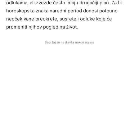
odlukama, ali zvezde često imaju drugačiji plan. Za tri
horoskopska znaka naredni period donosi potpuno
neočekivane preokrete, susrete i odluke koje će
promeniti njihov pogled na život.
Sadržaj se nastavlja nakon oglasa