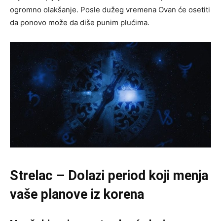
ogromno olakšanje. Posle dužeg vremena Ovan će osetiti
da ponovo može da diše punim plućima.
Strelac – Dolazi period koji menja
vaše planove iz korena