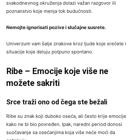
svakodnevnog okruženja dolazi važan razgovor ili
poznanstvo koje menja tok budućnosti.
Nemojte ignorisati pozive i slučajne susrete.
Univerzum vam šalje znakove kroz ljude koje srećete i
situacije koje deluju potpuno spontano.
Ribe – Emocije koje više ne
možete sakriti
Srce traži ono od čega ste bežali
Ribe su znak koji duboko oseća, ali često krije emocije
kako ne bi bio povređen. Ipak, naredni period donosi
suočavanje sa osećanjima koja više neće moći da