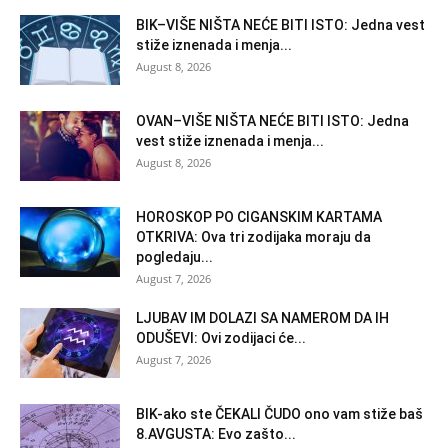
BIK–VIŠE NIŠTA NEĆE BITI ISTO: Jedna vest
stiže iznenada i menja...
August 8, 2026
OVAN–VIŠE NIŠTA NEĆE BITI ISTO: Jedna
vest stiže iznenada i menja...
August 8, 2026
HOROSKOP PO CIGANSKIM KARTAMA
OTKRIVA: Ova tri zodijaka moraju da
pogledaju...
August 7, 2026
LJUBAV IM DOLAZI SA NAMEROM DA IH
ODUŠEVI: Ovi zodijaci će...
August 7, 2026
BIK-ako ste ČEKALI ČUDO ono vam stiže baš
8.AVGUSTA: Evo zašto...