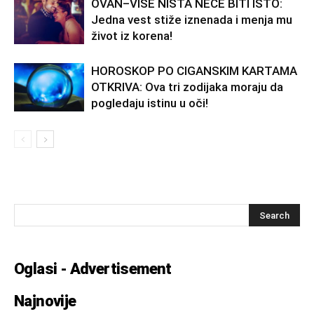
OVAN–VIŠE NIŠTA NEĆE BITI ISTO:
Jedna vest stiže iznenada i menja mu
život iz korena!
HOROSKOP PO CIGANSKIM KARTAMA
OTKRIVA: Ova tri zodijaka moraju da
pogledaju istinu u oči!
Oglasi - Advertisement
Najnovije