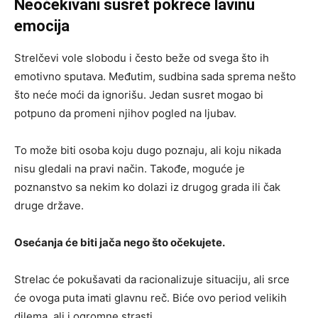
Neočekivani susret pokreće lavinu
emocija
Strelčevi vole slobodu i često beže od svega što ih
emotivno sputava. Međutim, sudbina sada sprema nešto
što neće moći da ignorišu. Jedan susret mogao bi
potpuno da promeni njihov pogled na ljubav.
To može biti osoba koju dugo poznaju, ali koju nikada
nisu gledali na pravi način. Takođe, moguće je
poznanstvo sa nekim ko dolazi iz drugog grada ili čak
druge države.
Osećanja će biti jača nego što očekujete.
Strelac će pokušavati da racionalizuje situaciju, ali srce
će ovoga puta imati glavnu reč. Biće ovo period velikih
dilema, ali i ogromne strasti.