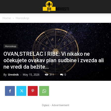
Home
Horoskop
Horoskop
OVAN,STRELAC I RIBE: Vi nikako ne
očekujete ovakav plan sudbine i zvezda ali
ne vredi da bežite…
By
Urednik
-
May 15, 2026
311
0
Oglasi - Advertisement