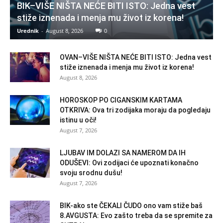
BIK–VIŠE NIŠTA NEĆE BITI ISTO: Jedna vest
stiže iznenada i menja mu život iz korena!
Urednik
-
August 8, 2026
0
OVAN–VIŠE NIŠTA NEĆE BITI ISTO: Jedna vest
stiže iznenada i menja mu život iz korena!
August 8, 2026
HOROSKOP PO CIGANSKIM KARTAMA
OTKRIVA: Ova tri zodijaka moraju da pogledaju
istinu u oči!
August 7, 2026
LJUBAV IM DOLAZI SA NAMEROM DA IH
ODUŠEVI: Ovi zodijaci će upoznati konačno
svoju srodnu dušu!
August 7, 2026
BIK-ako ste ČEKALI ČUDO ono vam stiže baš
8.AVGUSTA: Evo zašto treba da se spremite za