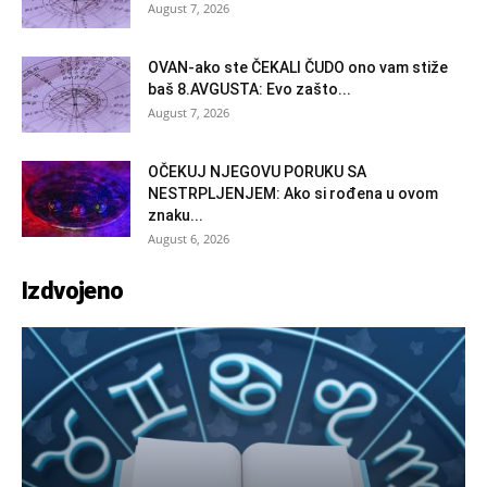
August 7, 2026
OVAN-ako ste ČEKALI ČUDO ono vam stiže
baš 8.AVGUSTA: Evo zašto...
August 7, 2026
OČEKUJ NJEGOVU PORUKU SA
NESTRPLJENJEM: Ako si rođena u ovom
znaku...
August 6, 2026
Izdvojeno