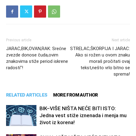
Previous article
Next article
JARAC,BIK,OVAN,RAK: Srećne
STRELAC,ŠKORPIJA I JARAC:
zvezde donose čuda,ovim
Ako si rožen u ovom znaku
znakovima stiže period iskrene
moraš pročitati ovaj
radosti”!
tekst,nešto vrlo bitno se
sprema!
RELATED ARTICLES
MORE FROM AUTHOR
BIK–VIŠE NIŠTA NEĆE BITI ISTO:
Jedna vest stiže iznenada i menja mu
život iz korena!