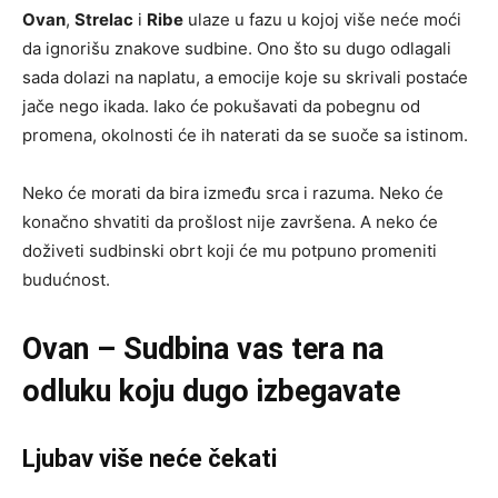
Ovan
,
Strelac
i
Ribe
ulaze u fazu u kojoj više neće moći
da ignorišu znakove sudbine. Ono što su dugo odlagali
sada dolazi na naplatu, a emocije koje su skrivali postaće
jače nego ikada. Iako će pokušavati da pobegnu od
promena, okolnosti će ih naterati da se suoče sa istinom.
Neko će morati da bira između srca i razuma. Neko će
konačno shvatiti da prošlost nije završena. A neko će
doživeti sudbinski obrt koji će mu potpuno promeniti
budućnost.
Ovan – Sudbina vas tera na
odluku koju dugo izbegavate
Ljubav više neće čekati