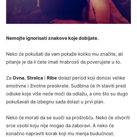
Nemojte ignorisati znakove koje dobijate.
Neko će pokušati da vam pokaže koliko mu značite, ali
pitanje je da li ćete imati hrabrosti da poverujete u to.
Za
Ovna
,
Strelca
i
Ribe
dolazi period koji donosi velike
emotivne i životne preokrete. Sudbina će ih staviti pred
odluke koje više neće moći da odlažu, a ono što su dugo
pokušavali da izbegnu sada dolazi u prvi plan.
Neko će morati da se suoči sa prošlošću. Neko će otvoriti
srce osobi koju nije mogao da zaboravi. A neko će
konačno napraviti korak koji mu menja budućnost.