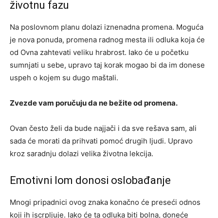
životnu fazu
Na poslovnom planu dolazi iznenadna promena. Moguća
je nova ponuda, promena radnog mesta ili odluka koja će
od Ovna zahtevati veliku hrabrost. Iako će u početku
sumnjati u sebe, upravo taj korak mogao bi da im donese
uspeh o kojem su dugo maštali.
Zvezde vam poručuju da ne bežite od promena.
Ovan često želi da bude najjači i da sve rešava sam, ali
sada će morati da prihvati pomoć drugih ljudi. Upravo
kroz saradnju dolazi velika životna lekcija.
Emotivni lom donosi oslobađanje
Mnogi pripadnici ovog znaka konačno će preseći odnos
koji ih iscrpljuje. Iako će ta odluka biti bolna, doneće