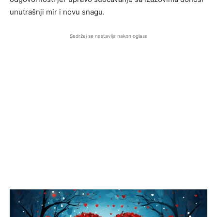
unutrašnji mir i novu snagu.
Sadržaj se nastavlja nakon oglasa