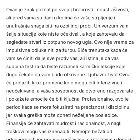
Ovan je znak poznat po svojoj hrabrosti i neustrašivosti,
ali pred vama su dani u kojima će vaše strpljenje i
unutrašnja snaga biti na ozbiljnoj probi. Univerzum vam
šalje situacije koje niste očekivali, a koje zahtevaju da
sagledate stvari iz potpuno novog ugla. Ovo nije vreme za
impulsivne odluke niti za žurbu. Biće trenutaka kada će
vam se činiti da je sve protiv vas, ali istina je da vas
sudbina testira da biste razumeli karmičke lekcije koje
dugo čekate da vam budu otkrivene. Ljubavni život Ovna
će prolaziti kroz promene koje mogu biti intenzivne i
neočekivane, a vaša sposobnost da otvoreno razgovarate
i pokažete emocije će biti ključna. Profesionalno, ovo je
period kada se mora fokusirati na preciznost i disciplinu,
jer svaka greška može doneti neželjene posledice.
Finansije će zahtevati mudrost i racionalnost, a nagli
troškovi mogu vas iznenaditi. Nemojte bežati od
odgovornosti jer upravo suočavanje sa izazovima donosi