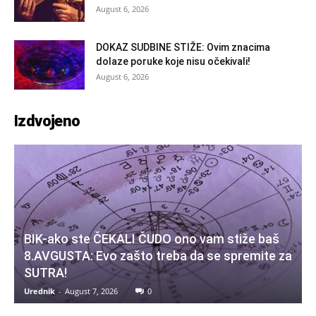
August 6, 2026
DOKAZ SUDBINE STIŽE: Ovim znacima
dolaze poruke koje nisu očekivali!
August 6, 2026
Izdvojeno
BIK-ako ste ČEKALI ČUDO ono vam stiže baš
8.AVGUSTA: Evo zašto treba da se spremite za
SUTRA!
Urednik
-
August 7, 2026
0