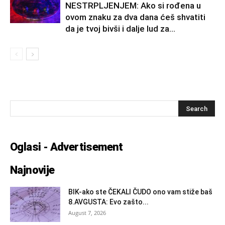
NESTRPLJENJEM: Ako si rođena u
ovom znaku za dva dana ćeš shvatiti
da je tvoj bivši i dalje lud za...
Oglasi - Advertisement
Najnovije
BIK-ako ste ČEKALI ČUDO ono vam stiže baš
8.AVGUSTA: Evo zašto...
August 7, 2026