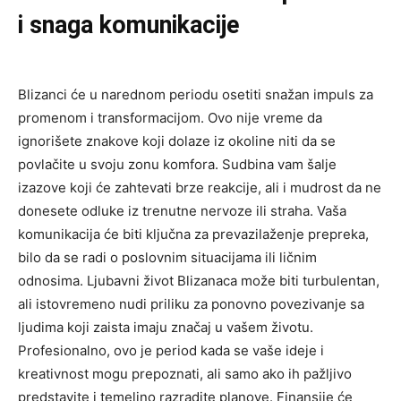
i snaga komunikacije
Blizanci će u narednom periodu osetiti snažan impuls za
promenom i transformacijom. Ovo nije vreme da
ignorišete znakove koji dolaze iz okoline niti da se
povlačite u svoju zonu komfora. Sudbina vam šalje
izazove koji će zahtevati brze reakcije, ali i mudrost da ne
donesete odluke iz trenutne nervoze ili straha. Vaša
komunikacija će biti ključna za prevazilaženje prepreka,
bilo da se radi o poslovnim situacijama ili ličnim
odnosima. Ljubavni život Blizanaca može biti turbulentan,
ali istovremeno nudi priliku za ponovno povezivanje sa
ljudima koji zaista imaju značaj u vašem životu.
Profesionalno, ovo je period kada se vaše ideje i
kreativnost mogu prepoznati, ali samo ako ih pažljivo
predstavite i temeljno razradite planove. Finansije će