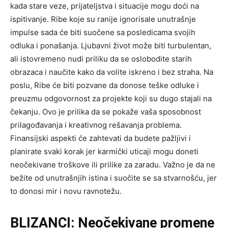
kada stare veze, prijateljstva i situacije mogu doći na
ispitivanje. Ribe koje su ranije ignorisale unutrašnje
impulse sada će biti suočene sa posledicama svojih
odluka i ponašanja. Ljubavni život može biti turbulentan,
ali istovremeno nudi priliku da se oslobodite starih
obrazaca i naučite kako da volite iskreno i bez straha. Na
poslu, Ribe će biti pozvane da donose teške odluke i
preuzmu odgovornost za projekte koji su dugo stajali na
čekanju. Ovo je prilika da se pokaže vaša sposobnost
prilagođavanja i kreativnog rešavanja problema.
Finansijski aspekti će zahtevati da budete pažljivi i
planirate svaki korak jer karmički uticaji mogu doneti
neočekivane troškove ili prilike za zaradu. Važno je da ne
bežite od unutrašnjih istina i suočite se sa stvarnošću, jer
to donosi mir i novu ravnotežu.
BLIZANCI: Neočekivane promene