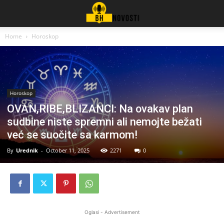
Home
Horoskop
Horoskop
OVAN,RIBE,BLIZANCI: Na ovakav plan
sudbine niste spremni ali nemojte bežati
već se suočite sa karmom!
By
Urednik
-
October 11, 2025
2271
0
Oglasi - Advertisement