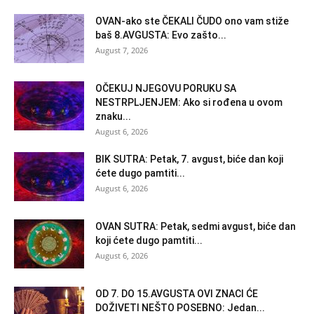
OVAN-ako ste ČEKALI ČUDO ono vam stiže
baš 8.AVGUSTA: Evo zašto...
August 7, 2026
OČEKUJ NJEGOVU PORUKU SA
NESTRPLJENJEM: Ako si rođena u ovom
znaku...
August 6, 2026
BIK SUTRA: Petak, 7. avgust, biće dan koji
ćete dugo pamtiti...
August 6, 2026
OVAN SUTRA: Petak, sedmi avgust, biće dan
koji ćete dugo pamtiti...
August 6, 2026
OD 7. DO 15.AVGUSTA OVI ZNACI ĆE
DOŽIVETI NEŠTO POSEBNO: Jedan...