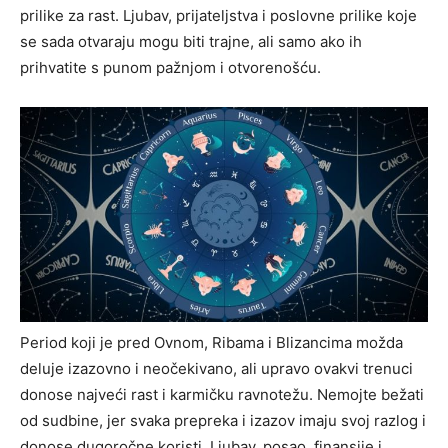
prilike za rast. Ljubav, prijateljstva i poslovne prilike koje
se sada otvaraju mogu biti trajne, ali samo ako ih
prihvatite s punom pažnjom i otvorenošću.
Period koji je pred Ovnom, Ribama i Blizancima možda
deluje izazovno i neočekivano, ali upravo ovakvi trenuci
donose najveći rast i karmičku ravnotežu. Nemojte bežati
od sudbine, jer svaka prepreka i izazov imaju svoj razlog i
donose dugoročne koristi. Ljubav, posao, finansije i