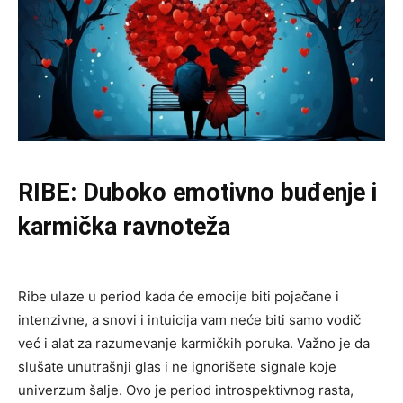
RIBE: Duboko emotivno buđenje i
karmička ravnoteža
Ribe ulaze u period kada će emocije biti pojačane i
intenzivne, a snovi i intuicija vam neće biti samo vodič
već i alat za razumevanje karmičkih poruka. Važno je da
slušate unutrašnji glas i ne ignorišete signale koje
univerzum šalje. Ovo je period introspektivnog rasta,