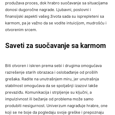
produžava proces, dok hrabro suočavanje sa situacijama
donosi dugoročne nagrade. Ljubavni, poslovni i
finansijski aspekti vašeg života sada su isprepleteni sa
karmom, pa je važno da se vodite intuicijom, mudrošću i
otvorenim srcem.
Saveti za suočavanje sa karmom
Biti otvoren i iskren prema sebi i drugima omogućava
razrešenje starih obrazaca i oslobađanje od prošlih
grešaka. Radite na unutrašnjem miru, jer unutrašnja
stabilnost omogućava da se spoljašnji izazovi lakše
prevaziđu. Komunikacija i strpljenje su ključni, a
impulzivnost ili bežanje od problema može samo
produbiti nesigurnost. Univerzum nagrađuje hrabre, one
koji se ne boje da pogledaju svoje greške i prepoznaju