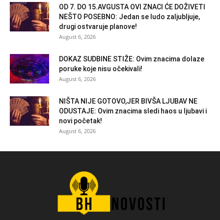
OD 7. DO 15.AVGUSTA OVI ZNACI ĆE DOŽIVETI
NEŠTO POSEBNO: Jedan se ludo zaljubljuje,
drugi ostvaruje planove!
August 6, 2026
DOKAZ SUDBINE STIŽE: Ovim znacima dolaze
poruke koje nisu očekivali!
August 6, 2026
NIŠTA NIJE GOTOVO,JER BIVŠA LJUBAV NE
ODUSTAJE: Ovim znacima sledi haos u ljubavi i
novi početak!
August 6, 2026