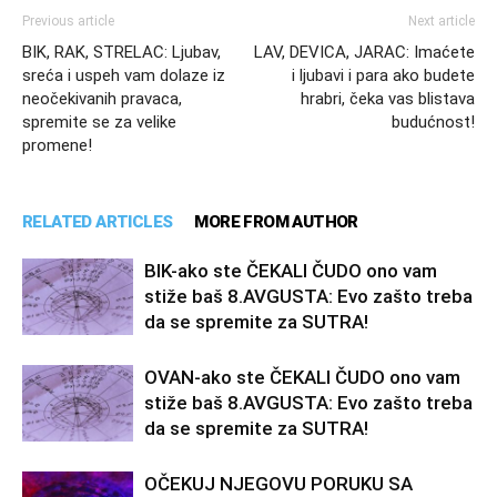
Previous article
Next article
BIK, RAK, STRELAC: Ljubav,
LAV, DEVICA, JARAC: Imaćete
sreća i uspeh vam dolaze iz
i ljubavi i para ako budete
neočekivanih pravaca,
hrabri, čeka vas blistava
spremite se za velike
budućnost!
promene!
RELATED ARTICLES
MORE FROM AUTHOR
BIK-ako ste ČEKALI ČUDO ono vam
stiže baš 8.AVGUSTA: Evo zašto treba
da se spremite za SUTRA!
OVAN-ako ste ČEKALI ČUDO ono vam
stiže baš 8.AVGUSTA: Evo zašto treba
da se spremite za SUTRA!
OČEKUJ NJEGOVU PORUKU SA