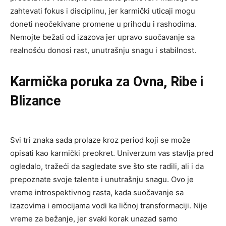
zahtevati fokus i disciplinu, jer karmički uticaji mogu
doneti neočekivane promene u prihodu i rashodima.
Nemojte bežati od izazova jer upravo suočavanje sa
realnošću donosi rast, unutrašnju snagu i stabilnost.
Karmička poruka za Ovna, Ribe i
Blizance
Svi tri znaka sada prolaze kroz period koji se može
opisati kao karmički preokret. Univerzum vas stavlja pred
ogledalo, tražeći da sagledate sve što ste radili, ali i da
prepoznate svoje talente i unutrašnju snagu. Ovo je
vreme introspektivnog rasta, kada suočavanje sa
izazovima i emocijama vodi ka ličnoj transformaciji. Nije
vreme za bežanje, jer svaki korak unazad samo