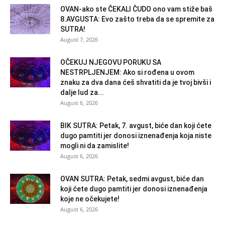
OVAN-ako ste ČEKALI ČUDO ono vam stiže baš
8.AVGUSTA: Evo zašto treba da se spremite za
SUTRA!
August 7, 2026
OČEKUJ NJEGOVU PORUKU SA
NESTRPLJENJEM: Ako si rođena u ovom
znaku za dva dana ćeš shvatiti da je tvoj bivši i
dalje lud za...
August 6, 2026
BIK SUTRA: Petak, 7. avgust, biće dan koji ćete
dugo pamtiti jer donosi iznenađenja koja niste
mogli ni da zamislite!
August 6, 2026
OVAN SUTRA: Petak, sedmi avgust, biće dan
koji ćete dugo pamtiti jer donosi iznenađenja
koje ne očekujete!
August 6, 2026