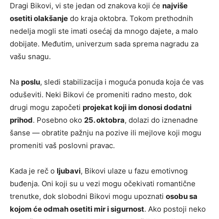
Dragi Bikovi, vi ste jedan od znakova koji će
najviše
osetiti olakšanje
do kraja oktobra. Tokom prethodnih
nedelja mogli ste imati osećaj da mnogo dajete, a malo
dobijate. Međutim, univerzum sada sprema nagradu za
vašu snagu.
Na
poslu
, sledi stabilizacija i moguća ponuda koja će vas
oduševiti. Neki Bikovi će promeniti radno mesto, dok
drugi mogu započeti
projekat koji im donosi dodatni
prihod
. Posebno oko
25. oktobra
, dolazi do iznenadne
šanse — obratite pažnju na pozive ili mejlove koji mogu
promeniti vaš poslovni pravac.
Kada je reč o
ljubavi
, Bikovi ulaze u fazu emotivnog
buđenja. Oni koji su u vezi mogu očekivati romantične
trenutke, dok slobodni Bikovi mogu upoznati
osobu sa
kojom će odmah osetiti mir i sigurnost
. Ako postoji neko