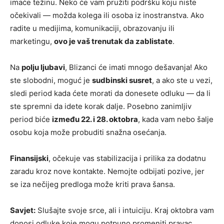
imaće težinu. Neko će vam pružiti podršku koju niste
očekivali — možda kolega ili osoba iz inostranstva. Ako
radite u medijima, komunikaciji, obrazovanju ili
marketingu,
ovo je vaš trenutak da zablistate
.
Na
polju ljubavi
, Blizanci će imati mnogo dešavanja! Ako
ste slobodni, moguć je
sudbinski susret
, a ako ste u vezi,
sledi period kada ćete morati da donesete odluku — da li
ste spremni da idete korak dalje. Posebno zanimljiv
period biće
između 22. i 28. oktobra
, kada vam nebo šalje
osobu koja može probuditi snažna osećanja.
Finansijski
, očekuje vas stabilizacija i prilika za dodatnu
zaradu kroz nove kontakte. Nemojte odbijati pozive, jer
se iza nečijeg predloga može kriti prava šansa.
Savjet:
Slušajte svoje srce, ali i intuiciju. Kraj oktobra vam
donosi odluke koje mogu potpuno promeniti pravac