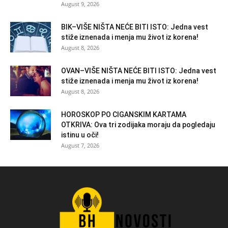
August 9, 2026
BIK–VIŠE NIŠTA NEĆE BITI ISTO: Jedna vest
stiže iznenada i menja mu život iz korena!
August 8, 2026
OVAN–VIŠE NIŠTA NEĆE BITI ISTO: Jedna vest
stiže iznenada i menja mu život iz korena!
August 8, 2026
HOROSKOP PO CIGANSKIM KARTAMA
OTKRIVA: Ova tri zodijaka moraju da pogledaju
istinu u oči!
August 7, 2026