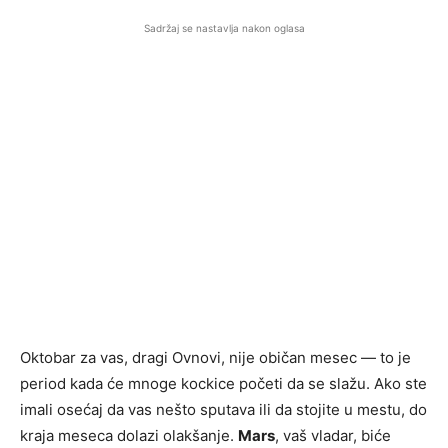
Sadržaj se nastavlja nakon oglasa
Oktobar za vas, dragi Ovnovi, nije običan mesec — to je
period kada će mnoge kockice početi da se slažu. Ako ste
imali osećaj da vas nešto sputava ili da stojite u mestu, do
kraja meseca dolazi olakšanje.
Mars
, vaš vladar, biće