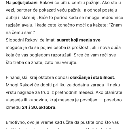
Na
polju ljubavi
, Rakovi će biti u centru pažnje. Ako ste u
vezi, partner će pokazati veću pažnju, a odnosi postaju
dublji i iskreniji. Biće to period kada se mnoge nedoumice
razjašnjavaju, i kada ćete konačno moći da kažete: “Znam
na čemu sam.”
Slobodni Rakovi će imati
susret koji menja sve
—
moguće je da se pojavi osoba iz prošlosti, ali i nova duša
koja će vas pogledom razoružati. Srce će vam reći sve
što treba da znate, zato mu verujte.
Finansijski, kraj oktobra donosi
olakšanje i stabilnost
.
Mnogi Rakovi će dobiti priliku za dodatnu zaradu ili neku
vrstu nagrade za trud iz prethodnih meseci. Ako planirate
ulaganja ili kupovinu, kraj meseca je povoljan — posebno
između
24. i 30. oktobra
.
Emotivno, ovo je vreme kad učite da pustite ono što vas