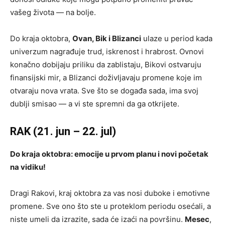
vašeg života — na bolje.
Do kraja oktobra,
Ovan, Bik i Blizanci
ulaze u period kada
univerzum nagrađuje trud, iskrenost i hrabrost. Ovnovi
konačno dobijaju priliku da zablistaju, Bikovi ostvaruju
finansijski mir, a Blizanci doživljavaju promene koje im
otvaraju nova vrata. Sve što se događa sada, ima svoj
dublji smisao — a vi ste spremni da ga otkrijete.
RAK (21. jun – 22. jul)
Do kraja oktobra: emocije u prvom planu i novi početak
na vidiku!
Dragi Rakovi, kraj oktobra za vas nosi duboke i emotivne
promene. Sve ono što ste u proteklom periodu osećali, a
niste umeli da izrazite, sada će izaći na površinu.
Mesec
,