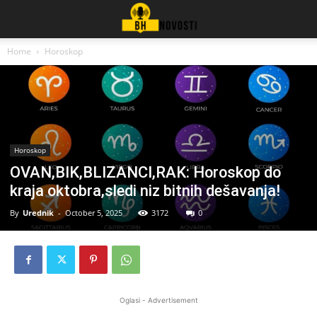
Home
Horoskop
Horoskop
OVAN,BIK,BLIZANCI,RAK: Horoskop do
kraja oktobra,sledi niz bitnih dešavanja!
By
Urednik
-
October 5, 2025
3172
0
Oglasi - Advertisement