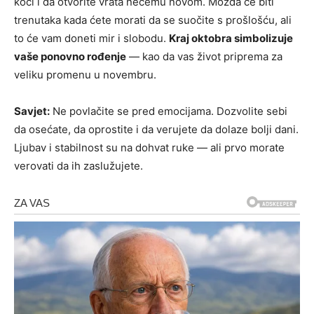
koči i da otvorite vrata nečemu novom. Možda će biti
trenutaka kada ćete morati da se suočite s prošlošću, ali
to će vam doneti mir i slobodu.
Kraj oktobra simbolizuje
vaše ponovno rođenje
— kao da vas život priprema za
veliku promenu u novembru.
Savjet:
Ne povlačite se pred emocijama. Dozvolite sebi
da osećate, da oprostite i da verujete da dolaze bolji dani.
Ljubav i stabilnost su na dohvat ruke — ali prvo morate
verovati da ih zaslužujete.