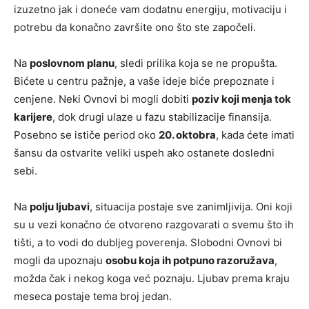
izuzetno jak i doneće vam dodatnu energiju, motivaciju i
potrebu da konačno završite ono što ste započeli.
Na
poslovnom planu
, sledi prilika koja se ne propušta.
Bićete u centru pažnje, a vaše ideje biće prepoznate i
cenjene. Neki Ovnovi bi mogli dobiti
poziv koji menja tok
karijere
, dok drugi ulaze u fazu stabilizacije finansija.
Posebno se ističe period oko
20. oktobra
, kada ćete imati
šansu da ostvarite veliki uspeh ako ostanete dosledni
sebi.
Na
polju ljubavi
, situacija postaje sve zanimljivija. Oni koji
su u vezi konačno će otvoreno razgovarati o svemu što ih
tišti, a to vodi do dubljeg poverenja. Slobodni Ovnovi bi
mogli da upoznaju
osobu koja ih potpuno razoružava
,
možda čak i nekog koga već poznaju. Ljubav prema kraju
meseca postaje tema broj jedan.