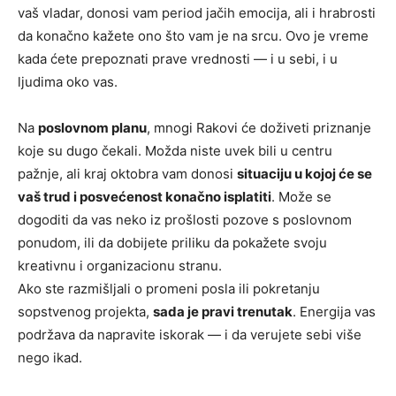
vaš vladar, donosi vam period jačih emocija, ali i hrabrosti
da konačno kažete ono što vam je na srcu. Ovo je vreme
kada ćete prepoznati prave vrednosti — i u sebi, i u
ljudima oko vas.
Na
poslovnom planu
, mnogi Rakovi će doživeti priznanje
koje su dugo čekali. Možda niste uvek bili u centru
pažnje, ali kraj oktobra vam donosi
situaciju u kojoj će se
vaš trud i posvećenost konačno isplatiti
. Može se
dogoditi da vas neko iz prošlosti pozove s poslovnom
ponudom, ili da dobijete priliku da pokažete svoju
kreativnu i organizacionu stranu.
Ako ste razmišljali o promeni posla ili pokretanju
sopstvenog projekta,
sada je pravi trenutak
. Energija vas
podržava da napravite iskorak — i da verujete sebi više
nego ikad.