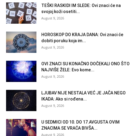
TEŠKI RASKIDI IM SLEDE: Ovi znaci će na
svojoj koži osetiti...
August 9, 2026
HOROSKOP DO KRAJA DANA: Ovi znaci će
dobiti poruku koja im...
August 9, 2026
OVI ZNACI SU KONAČNO DOČEKALI ONO ŠTO
NAJVIŠE ŽELE: Evo kome...
August 9, 2026
LJUBAV NIJE NESTALA VEĆ JE JAČA NEGO
IKADA: Ako si rođena...
August 9, 2026
U SEDMICI OD 10. DO 17.AVGUSTA OVIM
ZNACIMA SE VRAĆA BIVŠA...
August 9, 2026