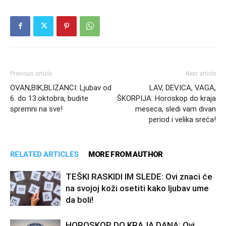
Previous article
Next article
OVAN,BIK,BLIZANCI: Ljubav od
LAV, DEVICA, VAGA,
6. do 13.oktobra, budite
ŠKORPIJA: Horoskop do kraja
spremni na sve!
meseca, sledi vam divan
period i velika sreća!
RELATED ARTICLES
MORE FROM AUTHOR
TEŠKI RASKIDI IM SLEDE: Ovi znaci će
na svojoj koži osetiti kako ljubav ume
da boli!
HOROSKOP DO KRAJA DANA: Ovi