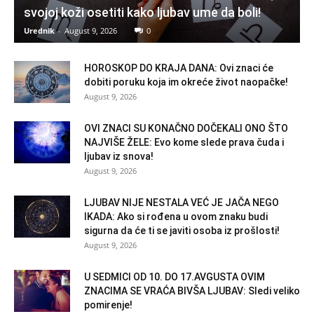
svojoj koži osetiti kako ljubav ume da boli!
Urednik
-
August 9, 2026
0
HOROSKOP DO KRAJA DANA: Ovi znaci će
dobiti poruku koja im okreće život naopačke!
August 9, 2026
OVI ZNACI SU KONAČNO DOČEKALI ONO ŠTO
NAJVIŠE ŽELE: Evo kome slede prava čuda i
ljubav iz snova!
August 9, 2026
LJUBAV NIJE NESTALA VEĆ JE JAČA NEGO
IKADA: Ako si rođena u ovom znaku budi
sigurna da će ti se javiti osoba iz prošlosti!
August 9, 2026
U SEDMICI OD 10. DO 17.AVGUSTA OVIM
ZNACIMA SE VRAĆA BIVŠA LJUBAV: Sledi veliko
pomirenje!