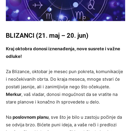
BLIZANCI (21. maj – 20. jun)
Kraj oktobra donosi iznenađenja, nove susrete i važne
odluke!
Za Blizance, oktobar je mesec pun pokreta, komunikacije
i neočekivanih obrta. Do kraja meseca, mnoge stvari će
postati jasnije, ali i zanimljivije nego što očekujete.
Merkur
, vaš vladar, donosi mogućnost da se vratite na
stare planove i konačno ih sprovedete u delo.
Na
poslovnom planu
, sve što je bilo u zastoju počinje da
se odvija brzo. Bićete puni ideja, a vaše reči i predlozi