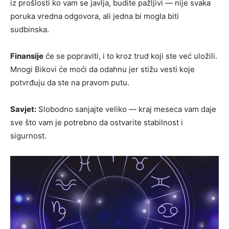
iz prošlosti ko vam se javlja, budite pažljivi — nije svaka
poruka vredna odgovora, ali jedna bi mogla biti
sudbinska.
Finansije
će se popraviti, i to kroz trud koji ste već uložili.
Mnogi Bikovi će moći da odahnu jer stižu vesti koje
potvrđuju da ste na pravom putu.
Savjet:
Slobodno sanjajte veliko — kraj meseca vam daje
sve što vam je potrebno da ostvarite stabilnost i
sigurnost.