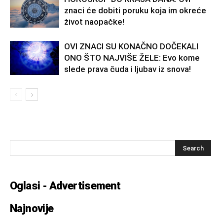
znaci će dobiti poruku koja im okreće
život naopačke!
OVI ZNACI SU KONAČNO DOČEKALI
ONO ŠTO NAJVIŠE ŽELE: Evo kome
slede prava čuda i ljubav iz snova!
Oglasi - Advertisement
Najnovije