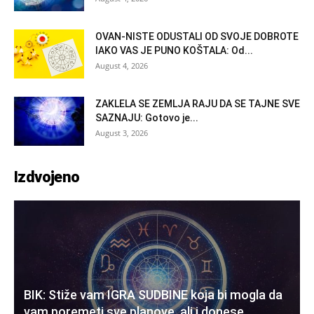
OVAN-NISTE ODUSTALI OD SVOJE DOBROTE
IAKO VAS JE PUNO KOŠTALA: Od...
August 4, 2026
ZAKLELA SE ZEMLJA RAJU DA SE TAJNE SVE
SAZNAJU: Gotovo je...
August 3, 2026
Izdvojeno
BIK: Stiže vam IGRA SUDBINE koja bi mogla da
vam poremeti sve planove, ali i donese