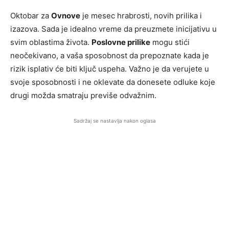
Oktobar za
Ovnove
je mesec hrabrosti, novih prilika i
izazova. Sada je idealno vreme da preuzmete inicijativu u
svim oblastima života.
Poslovne prilike
mogu stići
neočekivano, a vaša sposobnost da prepoznate kada je
rizik isplativ će biti ključ uspeha. Važno je da verujete u
svoje sposobnosti i ne oklevate da donesete odluke koje
drugi možda smatraju previše odvažnim.
Sadržaj se nastavlja nakon oglasa