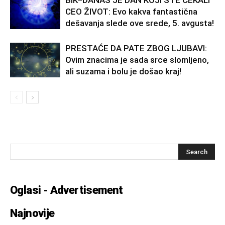
BIK–DANAS JE DAN KOJI STE ČEKALI
CEO ŽIVOT: Evo kakva fantastična
dešavanja slede ove srede, 5. avgusta!
PRESTAĆE DA PATE ZBOG LJUBAVI:
Ovim znacima je sada srce slomljeno,
ali suzama i bolu je došao kraj!
Oglasi - Advertisement
Najnovije