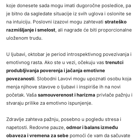
koje donesete sada mogu imati dugoročne posledice, pa
je bitno da sagledate situacije iz svih uglova i oslonite se
na intuiciju. Poslovni izazovi mogu zahtevati
strateško
razmišljanje i smelost
, ali nagrade će biti proporcionalne
uloženom trudu.
U ljubavi, oktobar je period introspektivnog povezivanja i
emotivnog rasta. Ako ste u vezi, očekuju vas
trenutci
produbljivanja poverenja i jačanja emotivne
povezanosti
. Slobodni Lavovi mogu upoznati osobu koja
menja njihove stavove o ljubavi i inspiriše ih na novi
početak. Vaša
samouverenost i harizma
privlače pažnju i
stvaraju prilike za emotivno ispunjenje.
Zdravlje zahteva pažnju, posebno u pogledu stresa i
napetosti. Redovne pauze,
odmor i balans između
obaveza i vremena za sebe
pomoći će vam da sačuvate