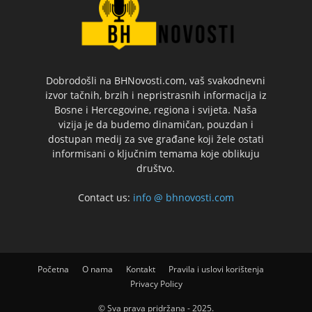
Dobrodošli na BHNovosti.com, vaš svakodnevni
izvor tačnih, brzih i nepristrasnih informacija iz
Bosne i Hercegovine, regiona i svijeta. Naša
vizija je da budemo dinamičan, pouzdan i
dostupan medij za sve građane koji žele ostati
informisani o ključnim temama koje oblikuju
društvo.
Contact us:
info @ bhnovosti.com
Početna
O nama
Kontakt
Pravila i uslovi korištenja
Privacy Policy
© Sva prava pridržana - 2025.