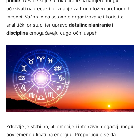
prilike
. Device koje su fokusirane na karijeru mogu
očekivati napredak i priznanje za trud uložen prethodnih
meseci. Važno je da ostanete organizovane i koristite
analitički pristup, jer upravo
detaljno planiranje i
disciplina
omogućavaju dugoročni uspeh.
Zdravlje je stabilno, ali emocije i intenzivni događaji mogu
povremeno uticati na energiju. Preporučuje se da