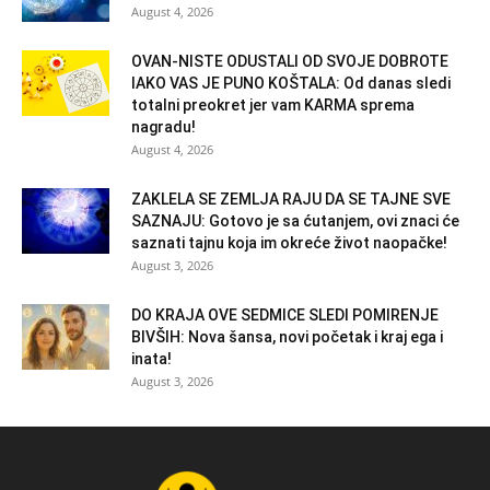
August 4, 2026
OVAN-NISTE ODUSTALI OD SVOJE DOBROTE
IAKO VAS JE PUNO KOŠTALA: Od danas sledi
totalni preokret jer vam KARMA sprema
nagradu!
August 4, 2026
ZAKLELA SE ZEMLJA RAJU DA SE TAJNE SVE
SAZNAJU: Gotovo je sa ćutanjem, ovi znaci će
saznati tajnu koja im okreće život naopačke!
August 3, 2026
DO KRAJA OVE SEDMICE SLEDI POMIRENJE
BIVŠIH: Nova šansa, novi početak i kraj ega i
inata!
August 3, 2026