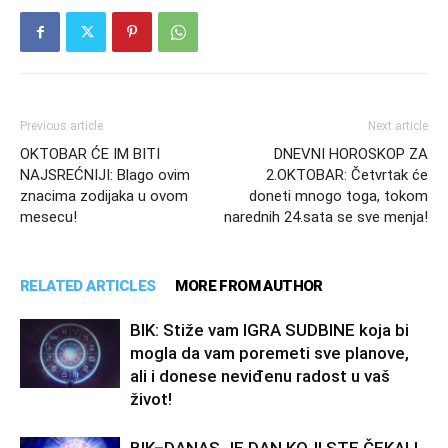
Previous article
Next article
OKTOBAR ĆE IM BITI
DNEVNI HOROSKOP ZA
NAJSREĆNIJI: Blago ovim
2.OKTOBAR: Četvrtak će
znacima zodijaka u ovom
doneti mnogo toga, tokom
mesecu!
narednih 24.sata se sve menja!
RELATED ARTICLES
MORE FROM AUTHOR
BIK: Stiže vam IGRA SUDBINE koja bi
mogla da vam poremeti sve planove,
ali i donese neviđenu radost u vaš
život!