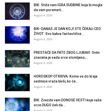
BIK: Stiže vam IGRA SUDBINE koja bi mogla
da vam poremeti...
August 4, 2026
BIK–DANAS JE DAN KOJI STE ČEKALI CEO
ŽIVOT: Evo kakva fantastična...
August 4, 2026
PRESTAĆE DA PATE ZBOG LJUBAVI: Ovim
znacima je sada srce slomljeno,...
August 4, 2026
HOROSKOP OTKRIVA: Kome se do kraja
sedmice vraća bivši, ko će...
August 4, 2026
BIK: Zvezde vam DONOSE VESTI koje vaše
srce DUGO želi da...
August 4, 2026