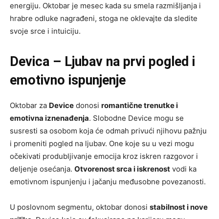
energiju. Oktobar je mesec kada su smela razmišljanja i
hrabre odluke nagrađeni, stoga ne oklevajte da sledite
svoje srce i intuiciju.
Devica – Ljubav na prvi pogled i
emotivno ispunjenje
Oktobar za
Device
donosi
romantične trenutke i
emotivna iznenađenja
. Slobodne Device mogu se
susresti sa osobom koja će odmah privući njihovu pažnju
i promeniti pogled na ljubav. One koje su u vezi mogu
očekivati produbljivanje emocija kroz iskren razgovor i
deljenje osećanja.
Otvorenost srca i iskrenost
vodi ka
emotivnom ispunjenju i jačanju međusobne povezanosti.
U poslovnom segmentu, oktobar donosi
stabilnost i nove