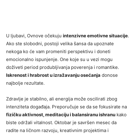
U ljubavi, Ovnove očekuju
intenzivne emotivne situacije
.
Ako ste slobodni, postoji velika šansa da upoznate
nekoga ko će vam promeniti perspektivu i doneti
emocionalno ispunjenje. One koje su u vezi mogu
doživeti period produbljivanja poverenja i romantike.
Iskrenost i hrabrost u izražavanju osećanja
donose
najbolje rezultate.
Zdravlje je stabilno, ali energija može oscilirati zbog
intenziteta događaja. Preporučuje se da se fokusirate na
fizičku aktivnost, meditaciju i balansiranu ishranu
kako
biste održali vitalnost. Oktobar je savršen mesec da
radite na ličnom razvoju, kreativnim projektima i