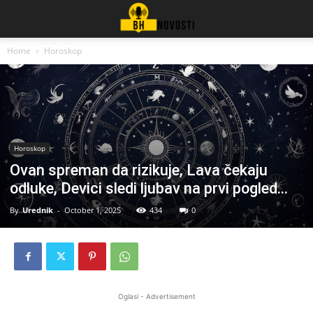
Home
Horoskop
Horoskop
Ovan spreman da rizikuje, Lava čekaju
odluke, Devici sledi ljubav na prvi pogled…
By
Urednik
-
October 1, 2025
434
0
Oglasi - Advertisement