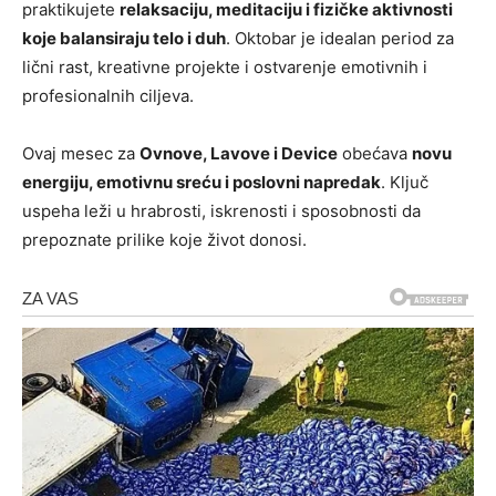
praktikujete
relaksaciju, meditaciju i fizičke aktivnosti
koje balansiraju telo i duh
. Oktobar je idealan period za
lični rast, kreativne projekte i ostvarenje emotivnih i
profesionalnih ciljeva.
Ovaj mesec za
Ovnove, Lavove i Device
obećava
novu
energiju, emotivnu sreću i poslovni napredak
. Ključ
uspeha leži u hrabrosti, iskrenosti i sposobnosti da
prepoznate prilike koje život donosi.