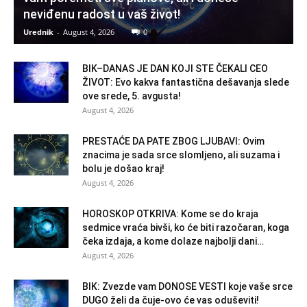
neviđenu radost u vaš život!
Urednik
-
August 4, 2026
0
BIK–DANAS JE DAN KOJI STE ČEKALI CEO
ŽIVOT: Evo kakva fantastična dešavanja slede
ove srede, 5. avgusta!
August 4, 2026
PRESTAĆE DA PATE ZBOG LJUBAVI: Ovim
znacima je sada srce slomljeno, ali suzama i
bolu je došao kraj!
August 4, 2026
HOROSKOP OTKRIVA: Kome se do kraja
sedmice vraća bivši, ko će biti razočaran, koga
čeka izdaja, a kome dolaze najbolji dani…
August 4, 2026
BIK: Zvezde vam DONOSE VESTI koje vaše srce
DUGO želi da čuje-ovo će vas oduševiti!