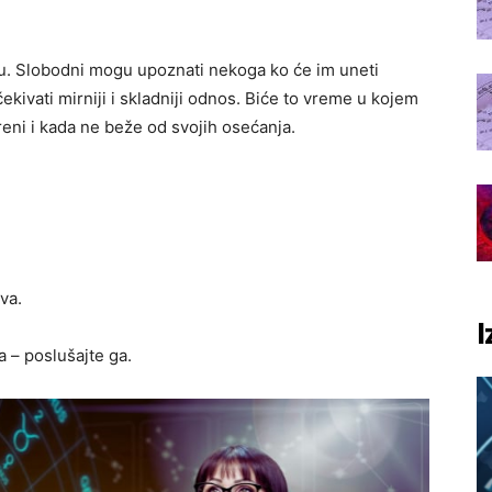
ju. Slobodni mogu upoznati nekoga ko će im uneti
čekivati mirniji i skladniji odnos. Biće to vreme u kojem
kreni i kada ne beže od svojih osećanja.
va.
I
a – poslušajte ga.