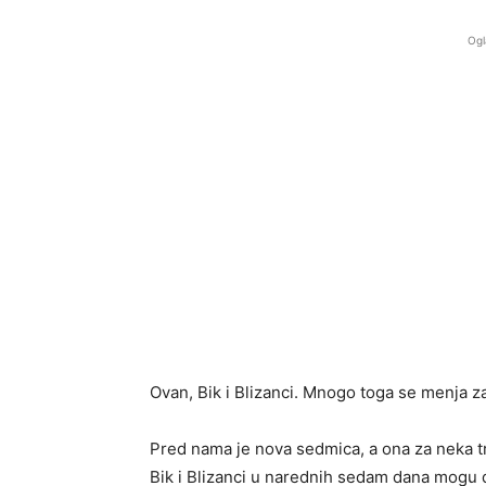
Ogl
Ovan, Bik i Blizanci. Mnogo toga se menja z
Pred nama je nova sedmica, a ona za neka tri
Bik i Blizanci u narednih sedam dana mogu do