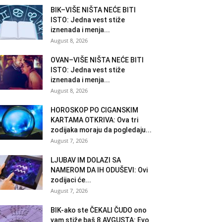
BIK–VIŠE NIŠTA NEĆE BITI
ISTO: Jedna vest stiže
iznenada i menja...
August 8, 2026
OVAN–VIŠE NIŠTA NEĆE BITI
ISTO: Jedna vest stiže
iznenada i menja...
August 8, 2026
HOROSKOP PO CIGANSKIM
KARTAMA OTKRIVA: Ova tri
zodijaka moraju da pogledaju...
August 7, 2026
LJUBAV IM DOLAZI SA
NAMEROM DA IH ODUŠEVI: Ovi
zodijaci će...
August 7, 2026
BIK-ako ste ČEKALI ČUDO ono
vam stiže baš 8.AVGUSTA: Evo