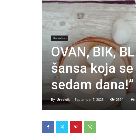
Horoskop
OVAN, BIK, BL
šansa koja se
sedam dana!”
By
Urednik
-
September 7, 2025
2394