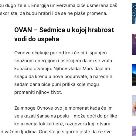
 su dugo želeli. Energija univerzuma biće usmerena baš
 iskoriste, da budu hrabri i da se ne plaše promena.
OVAN – Sedmica u kojoj hrabrost
vodi do uspeha
Ovnove očekuje period koji će biti ispunjen
snažnom energijom i osećajem da im se vrata
konačno otvaraju. Njihov vladar Mars daje im
snagu da krenu u nove poduhvate, a narednih
sedam dana biće puni prilika koje mogu
promeniti njihov život.
Za mnoge Ovnove ovo je momenat kada će im
se ukazati šansa na poslu – može doći do prilike
koja menja tok karijere, razgovora koji otvara
ed važnim ljudima. Ono što je sigurno jeste da će sve