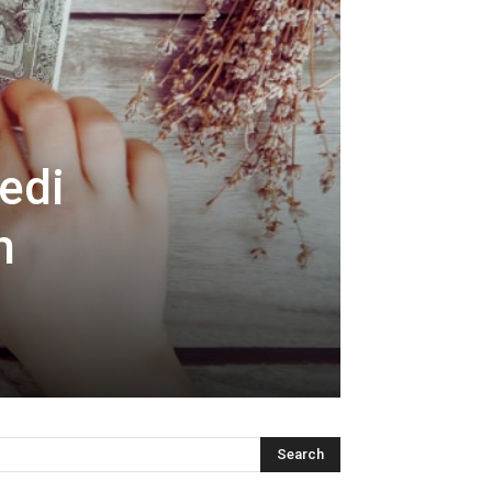
edi
h