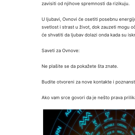
zavisiti od njihove spremnosti da rizikuju.
U ljubavi, Ovnovi će osetiti posebnu energi
svetlost i strast u život, dok zauzeti mogu o
će shvatiti da ljubav dolazi onda kada su is
Saveti za Ovnove:
Ne plašite se da pokažete šta znate.
Budite otvoreni za nove kontakte i poznanst
Ako vam srce govori da je nešto prava prilik