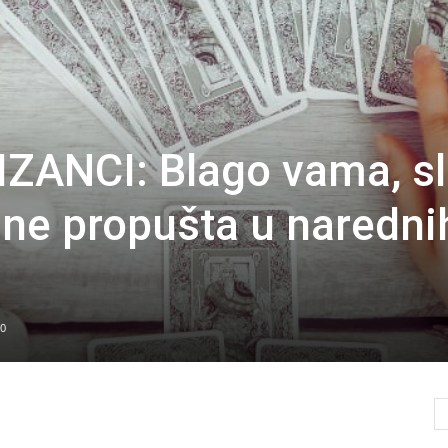
IZANCI: Blago vama, sl
 ne propušta u naredni
0