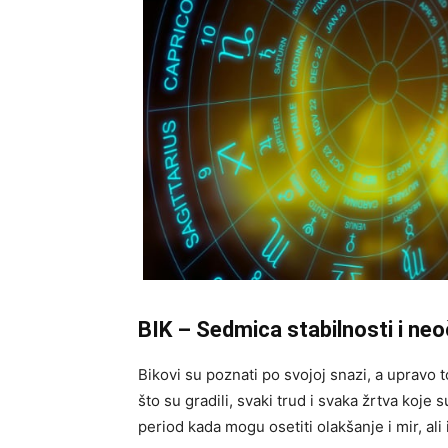
BIK – Sedmica stabilnosti i ne
Bikovi su poznati po svojoj snazi, a upravo
što su gradili, svaki trud i svaka žrtva koje 
period kada mogu osetiti olakšanje i mir, ali 