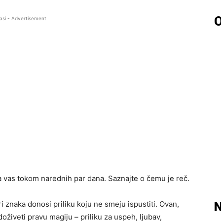
O
asi - Advertisement
a vas tokom narednih par dana. Saznajte o čemu je reč.
 znaka donosi priliku koju ne smeju ispustiti. Ovan,
N
živeti pravu magiju – priliku za uspeh, ljubav,