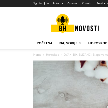
Sign in / Join
Početna
O nama
Kontakt
Pravila i 
BH
novosti
POČETNA
NAJNOVIJE
HOROSKOP
Home
Horoskop
OVAN, BIK, BLIZANCI: Blago vama,