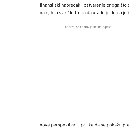
finansijski napredak i ostvarenje onoga što
na njih, a sve što treba da urade jeste da je
Sadržaj se nastavlja nakon oglasa
nove perspektive ili prilike da se pokažu pr