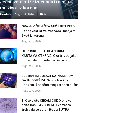
Jedna vest stiže iznenada i menja
mu život iz korena!
Urednik
-
August 8, 2026
0
OVAN–VIŠE NIŠTA NEĆE BITI ISTO:
Jedna vest stiže iznenada i menja mu
život iz korena!
August 8, 2026
HOROSKOP PO CIGANSKIM
KARTAMA OTKRIVA: Ova tri zodijaka
moraju da pogledaju istinu u oči!
August 7, 2026
LJUBAV IM DOLAZI SA NAMEROM
DA IH ODUŠEVI: Ovi zodijaci će
upoznati konačno svoju srodnu dušu!
August 7, 2026
BIK-ako ste ČEKALI ČUDO ono vam
stiže baš 8.AVGUSTA: Evo zašto
treba da se spremite za SUTRA!