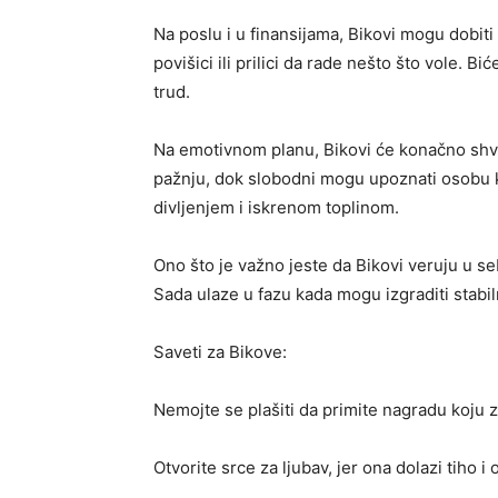
Na poslu i u finansijama, Bikovi mogu dobiti
povišici ili prilici da rade nešto što vole. 
trud.
Na emotivnom planu, Bikovi će konačno shvati
pažnju, dok slobodni mogu upoznati osobu ko
divljenjem i iskrenom toplinom.
Ono što je važno jeste da Bikovi veruju u se
Sada ulaze u fazu kada mogu izgraditi stabil
Saveti za Bikove:
Nemojte se plašiti da primite nagradu koju z
Otvorite srce za ljubav, jer ona dolazi tiho 