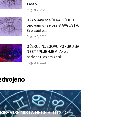
zašto...
August 7, 2026
OVAN-ako ste ČEKALI ČUDO
ono vam stiže baš 8.AVGUSTA:
Evo zašto...
August 7, 2026
OČEKUJ NJEGOVU PORUKU SA
NESTRPLJENJEM: Ako si
rođena u ovom znaku...
August 6, 2026
zdvojeno
BIK–VIŠE NIŠTA NEĆE BITI ISTO: