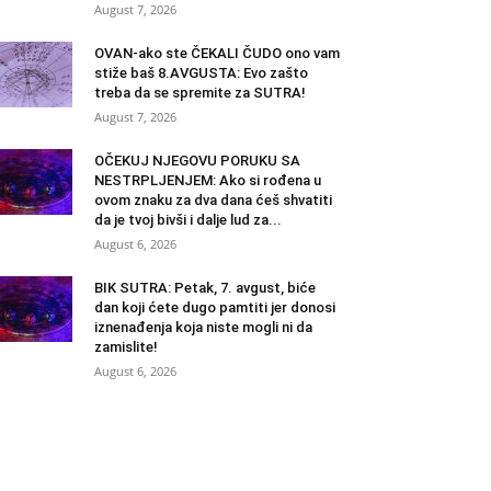
August 7, 2026
OVAN-ako ste ČEKALI ČUDO ono vam
stiže baš 8.AVGUSTA: Evo zašto
treba da se spremite za SUTRA!
August 7, 2026
OČEKUJ NJEGOVU PORUKU SA
NESTRPLJENJEM: Ako si rođena u
ovom znaku za dva dana ćeš shvatiti
da je tvoj bivši i dalje lud za...
August 6, 2026
BIK SUTRA: Petak, 7. avgust, biće
dan koji ćete dugo pamtiti jer donosi
iznenađenja koja niste mogli ni da
zamislite!
August 6, 2026