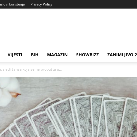
uslovi korištenja
Privacy Policy
VIJESTI
BIH
MAGAZIN
SHOWBIZZ
ZANIMLJIVO 
 sledi šansa koja se ne propušta u...