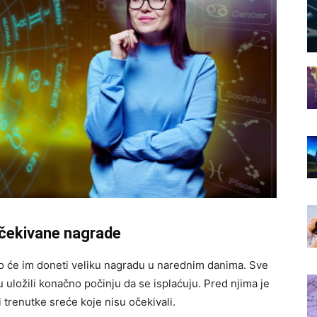
očekivane nagrade
 to će im doneti veliku nagradu u narednim danima. Sve
su uložili konačno počinju da se isplaćuju. Pred njima je
i trenutke sreće koje nisu očekivali.