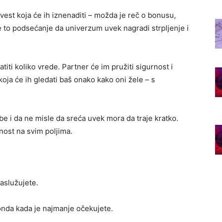
 vest koja će ih iznenaditi – možda je reč o bonusu,
Biće to podsećanje da univerzum uvek nagradi strpljenje i
ti koliko vrede. Partner će im pružiti sigurnost i
ja će ih gledati baš onako kako oni žele – s
be i da ne misle da sreća uvek mora da traje kratko.
nost na svim poljima.
aslužujete.
i onda kada je najmanje očekujete.