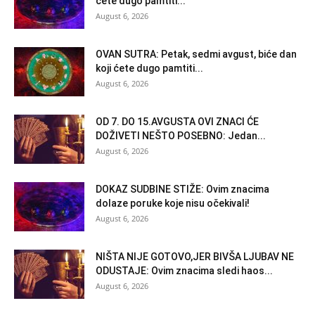
ćete dugo pamtiti...
August 6, 2026
OVAN SUTRA: Petak, sedmi avgust, biće dan
koji ćete dugo pamtiti...
August 6, 2026
OD 7. DO 15.AVGUSTA OVI ZNACI ĆE
DOŽIVETI NEŠTO POSEBNO: Jedan...
August 6, 2026
DOKAZ SUDBINE STIŽE: Ovim znacima
dolaze poruke koje nisu očekivali!
August 6, 2026
NIŠTA NIJE GOTOVO,JER BIVŠA LJUBAV NE
ODUSTAJE: Ovim znacima sledi haos...
August 6, 2026