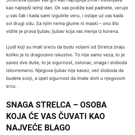
kao najlepši letnji dan. On vas podiže kad padnete, veruje
u vas čak i kada sami izgubite veru, i ostaje uz vas kada
svi drugi odu. Sa njim nema glume ni maski – ono što
vidite je prava ljubav, ljubav koja vas menja iz korena.
Ljudi koji su imali sreću da budu voljeni od Strelca znaju
koliko je to dragoceno iskustvo. To nije samo veza, to je
savez dve duše, to je sigurnost, oslonac, snaga i sloboda
istovremeno. Njegova ljubav nije kavez, već sloboda da
budete svoji, a opet sigurnost da imate dom u njegovom
srcu.
SNAGA STRELCA – OSOBA
KOJA ĆE VAS ČUVATI KAO
NAJVEĆE BLAGO