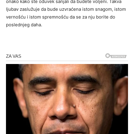
onako kako ste oduvek sanjali da budete voljeni. Takva
ljubav zaslužuje da bude uzvraćena istom snagom, istom
vernošću i istom spremnošću da se za nju borite do
poslednjeg daha.