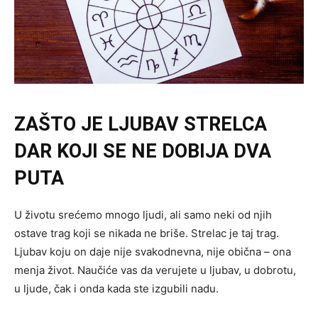
ZAŠTO JE LJUBAV STRELCA
DAR KOJI SE NE DOBIJA DVA
PUTA
U životu srećemo mnogo ljudi, ali samo neki od njih
ostave trag koji se nikada ne briše. Strelac je taj trag.
Ljubav koju on daje nije svakodnevna, nije obična – ona
menja život. Naučiće vas da verujete u ljubav, u dobrotu,
u ljude, čak i onda kada ste izgubili nadu.