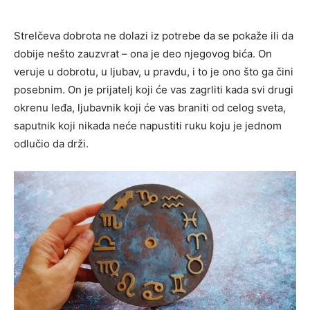
Strelčeva dobrota ne dolazi iz potrebe da se pokaže ili da
dobije nešto zauzvrat – ona je deo njegovog bića. On
veruje u dobrotu, u ljubav, u pravdu, i to je ono što ga čini
posebnim. On je prijatelj koji će vas zagrliti kada svi drugi
okrenu leđa, ljubavnik koji će vas braniti od celog sveta,
saputnik koji nikada neće napustiti ruku koju je jednom
odlučio da drži.