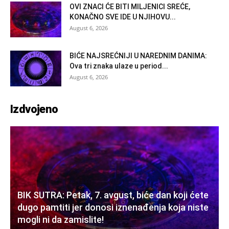
OVI ZNACI ĆE BITI MILJENICI SREĆE,
KONAČNO SVE IDE U NJIHOVU...
August 6, 2026
BIĆE NAJSREĆNIJI U NAREDNIM DANIMA:
Ova tri znaka ulaze u period...
August 6, 2026
Izdvojeno
BIK SUTRA: Petak, 7. avgust, biće dan koji ćete
dugo pamtiti jer donosi iznenađenja koja niste
mogli ni da zamislite!