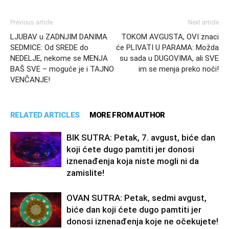
Previous article
Next article
LJUBAV u ZADNJIM DANIMA
TOKOM AVGUSTA, OVI znaci
SEDMICE: Od SREDE do
će PLIVATI U PARAMA: Možda
NEDELJE, nekome se MENJA
su sada u DUGOVIMA, ali SVE
BAŠ SVE – moguće je i TAJNO
im se menja preko noći!
VENČANJE!
RELATED ARTICLES
MORE FROM AUTHOR
BIK SUTRA: Petak, 7. avgust, biće dan
koji ćete dugo pamtiti jer donosi
iznenađenja koja niste mogli ni da
zamislite!
OVAN SUTRA: Petak, sedmi avgust,
biće dan koji ćete dugo pamtiti jer
donosi iznenađenja koje ne očekujete!