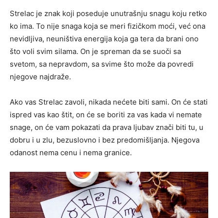
Strelac je znak koji poseduje unutrašnju snagu koju retko
ko ima. To nije snaga koja se meri fizičkom moći, već ona
nevidljiva, neuništiva energija koja ga tera da brani ono
što voli svim silama. On je spreman da se suoči sa
svetom, sa nepravdom, sa svime što može da povredi
njegove najdraže.
Ako vas Strelac zavoli, nikada nećete biti sami. On će stati
ispred vas kao štit, on će se boriti za vas kada vi nemate
snage, on će vam pokazati da prava ljubav znači biti tu, u
dobru i u zlu, bezuslovno i bez predomišljanja. Njegova
odanost nema cenu i nema granice.