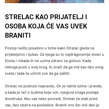
STRELAC KAO PRIJATELJ I
OSOBA KOJA ĆE VAS UVEK
BRANITI
Postoji nešto posebno u tome kako Strelac gleda na
prijateljstvo i ljubav. Za njega su to najdragocenije stvari u
životu i nikada ih ne uzima zdravo za gotovo. Kada
nekoga pusti u svoj krug, to znači da ga vidi kao deo svog
sveta i tada će učiniti sve da ga zaštiti.
Strelac ne podnosi nepravdu. On je ratnik istine i pravde,
a kada je reč o ljudima koje voli, njegova snaga postaje
dvostruka. Ako vas neko povredi, Strelac će stati pred
vas, bez obzira na posledice. Braniti ono što voli deo je