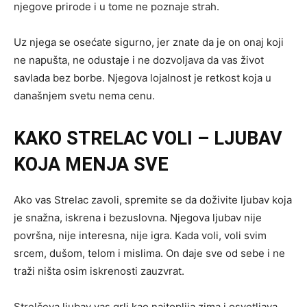
njegove prirode i u tome ne poznaje strah.
Uz njega se osećate sigurno, jer znate da je on onaj koji
ne napušta, ne odustaje i ne dozvoljava da vas život
savlada bez borbe. Njegova lojalnost je retkost koja u
današnjem svetu nema cenu.
KAKO STRELAC VOLI – LJUBAV
KOJA MENJA SVE
Ako vas Strelac zavoli, spremite se da doživite ljubav koja
je snažna, iskrena i bezuslovna. Njegova ljubav nije
površna, nije interesna, nije igra. Kada voli, voli svim
srcem, dušom, telom i mislima. On daje sve od sebe i ne
traži ništa osim iskrenosti zauzvrat.
Strelčeva ljubav vas grli kao najtoplija zima i osvetljava