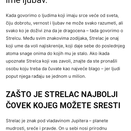
Kada govorimo o ljudima koji imaju srce veće od sveta,
čiju dobrotu, vernost i ljubav ne može svako razumeti, ali
svako ko je doživi zna da je dragocena – tada govorimo o
Strelcu. Među svim znakovima zodijaka, Strelac je onaj
koji ume da voli najiskrenije, koji daje sebe do poslednjeg
atoma snage onima do kojih mu je stalo. Ako ikada
upoznate Strelca koji vas zavoli, znajte da ste pronašli
osobu koju treba da čuvate kao najveće blago – jer ljudi
poput njega rađaju se jednom u milion.
ZAŠTO JE STRELAC NAJBOLJI
ČOVEK KOJEG MOŽETE SRESTI
Strelac je znak pod vladavinom Jupitera – planete
mudrosti, sreće i pravde. On u sebi nosi prirodnu