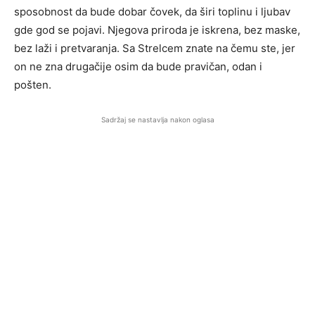
sposobnost da bude dobar čovek, da širi toplinu i ljubav
gde god se pojavi. Njegova priroda je iskrena, bez maske,
bez laži i pretvaranja. Sa Strelcem znate na čemu ste, jer
on ne zna drugačije osim da bude pravičan, odan i
pošten.
Sadržaj se nastavlja nakon oglasa