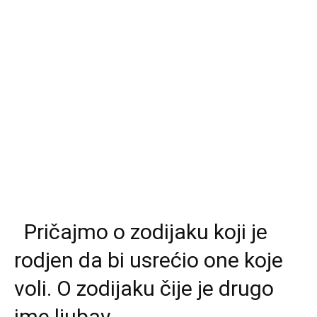
Pričajmo o zodijaku koji je
rodjen da bi usrećio one koje
voli. O zodijaku čije je drugo
ime ljubav.