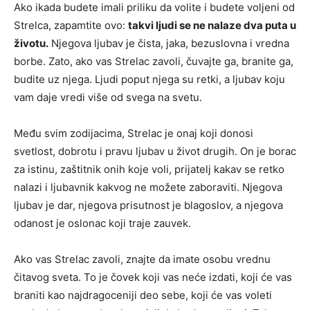
Ako ikada budete imali priliku da volite i budete voljeni od
Strelca, zapamtite ovo:
takvi ljudi se ne nalaze dva puta u
životu.
Njegova ljubav je čista, jaka, bezuslovna i vredna
borbe. Zato, ako vas Strelac zavoli, čuvajte ga, branite ga,
budite uz njega. Ljudi poput njega su retki, a ljubav koju
vam daje vredi više od svega na svetu.
Među svim zodijacima, Strelac je onaj koji donosi
svetlost, dobrotu i pravu ljubav u život drugih. On je borac
za istinu, zaštitnik onih koje voli, prijatelj kakav se retko
nalazi i ljubavnik kakvog ne možete zaboraviti. Njegova
ljubav je dar, njegova prisutnost je blagoslov, a njegova
odanost je oslonac koji traje zauvek.
Ako vas Strelac zavoli, znajte da imate osobu vrednu
čitavog sveta. To je čovek koji vas neće izdati, koji će vas
braniti kao najdragoceniji deo sebe, koji će vas voleti