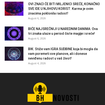
OVI ZNACI ĆE BITI MILJENICI SREĆE, KONAČNO
SVE IDE U NJIHOVU KORIST: Karma je ovim
znacima poklonila radost!
August 6, 2026
BIĆE NAJSREĆNIJI U NAREDNIM DANIMA: Ova
tri znaka ulaze u period čiste magije i sreće!
August 6, 2026
BIK: Stiže vam IGRA SUDBINE koja bi mogla da
vam poremeti sve planove, ali i donese
neviđenu radost u vaš život!
August 4, 2026