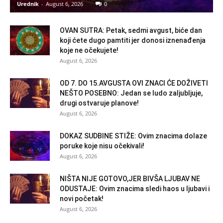
Urednik
-
August 6, 2026
0
OVAN SUTRA: Petak, sedmi avgust, biće dan
koji ćete dugo pamtiti jer donosi iznenađenja
koje ne očekujete!
August 6, 2026
OD 7. DO 15.AVGUSTA OVI ZNACI ĆE DOŽIVETI
NEŠTO POSEBNO: Jedan se ludo zaljubljuje,
drugi ostvaruje planove!
August 6, 2026
DOKAZ SUDBINE STIŽE: Ovim znacima dolaze
poruke koje nisu očekivali!
August 6, 2026
NIŠTA NIJE GOTOVO,JER BIVŠA LJUBAV NE
ODUSTAJE: Ovim znacima sledi haos u ljubavi i
novi početak!
August 6, 2026