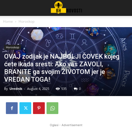
Home
Horoskop
Horoskop
OVAJ zodijak je NAJBOLJI ČOVEK kojeg
ćete ikada sresti: Ako vas ZAVOLI,
BRANITE ga svojim ŽIVOTOM jer je
VREDAN TOGA!
By
Urednik
-
August 4, 2025
535
0
Oglasi - Advertisement