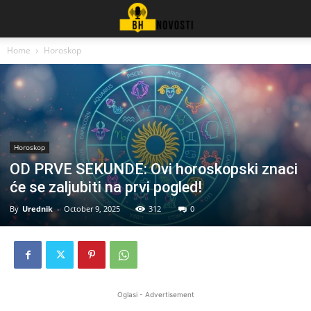
Home
Horoskop
Horoskop
OD PRVE SEKUNDE: Ovi horoskopski znaci
će se zaljubiti na prvi pogled!
By
Urednik
-
October 9, 2025
312
0
Oglasi - Advertisement