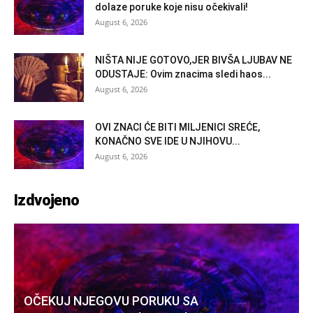
dolaze poruke koje nisu očekivali!
August 6, 2026
NIŠTA NIJE GOTOVO,JER BIVŠA LJUBAV NE
ODUSTAJE: Ovim znacima sledi haos...
August 6, 2026
OVI ZNACI ĆE BITI MILJENICI SREĆE,
KONAČNO SVE IDE U NJIHOVU...
August 6, 2026
Izdvojeno
OČEKUJ NJEGOVU PORUKU SA