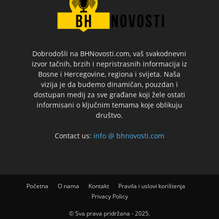
Dobrodošli na BHNovosti.com, vaš svakodnevni
izvor tačnih, brzih i nepristrasnih informacija iz
Bosne i Hercegovine, regiona i svijeta. Naša
vizija je da budemo dinamičan, pouzdan i
dostupan medij za sve građane koji žele ostati
informisani o ključnim temama koje oblikuju
društvo.
Contact us:
info @ bhnovosti.com
Početna
O nama
Kontakt
Pravila i uslovi korištenja
Privacy Policy
© Sva prava pridržana - 2025.