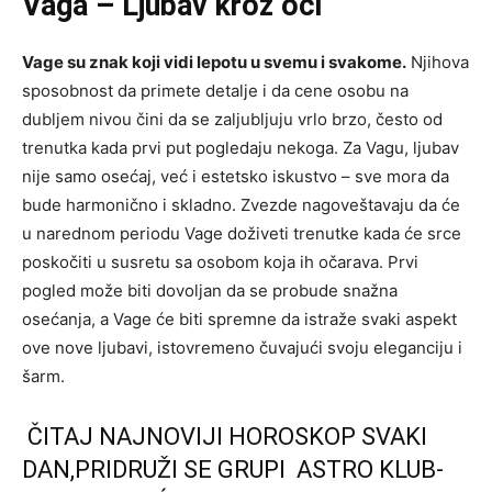
Vaga – Ljubav kroz oči
Vage su znak koji vidi lepotu u svemu i svakome.
Njihova
sposobnost da primete detalje i da cene osobu na
dubljem nivou čini da se zaljubljuju vrlo brzo, često od
trenutka kada prvi put pogledaju nekoga. Za Vagu, ljubav
nije samo osećaj, već i estetsko iskustvo – sve mora da
bude harmonično i skladno. Zvezde nagoveštavaju da će
u narednom periodu Vage doživeti trenutke kada će srce
poskočiti u susretu sa osobom koja ih očarava. Prvi
pogled može biti dovoljan da se probude snažna
osećanja, a Vage će biti spremne da istraže svaki aspekt
ove nove ljubavi, istovremeno čuvajući svoju eleganciju i
šarm.
ČITAJ NAJNOVIJI HOROSKOP SVAKI
DAN,PRIDRUŽI SE GRUPI ASTRO KLUB-