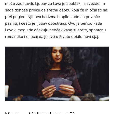
može zaustaviti. Ljubav za Lava je spektakl, a zvezde im
sada donose priliku da sretnu osobu koja će ih očarati na
prvi pogled. Njihova harizma i toplina odmah privlače
pažnju, i često je ljubav obostrana. Ovo je period kada
Lavovi mogu da očekuju neočekivane susrete, spontanu
romantiku i osećaj da je sve u životu dobilo novi sjaj.