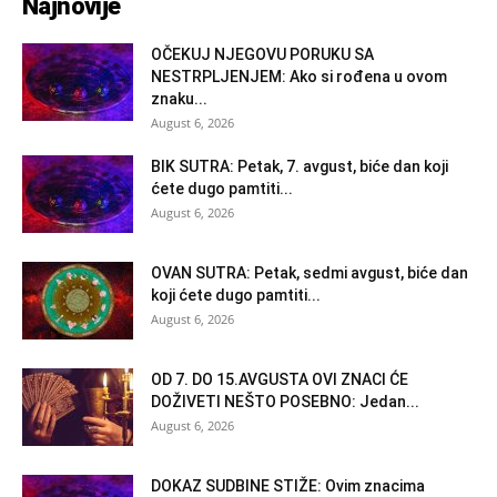
Najnovije
OČEKUJ NJEGOVU PORUKU SA
NESTRPLJENJEM: Ako si rođena u ovom
znaku...
August 6, 2026
BIK SUTRA: Petak, 7. avgust, biće dan koji
ćete dugo pamtiti...
August 6, 2026
OVAN SUTRA: Petak, sedmi avgust, biće dan
koji ćete dugo pamtiti...
August 6, 2026
OD 7. DO 15.AVGUSTA OVI ZNACI ĆE
DOŽIVETI NEŠTO POSEBNO: Jedan...
August 6, 2026
DOKAZ SUDBINE STIŽE: Ovim znacima