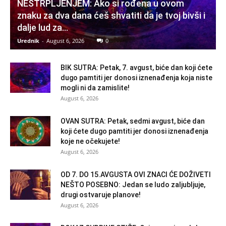
NESTRPLJENJEM: Ako si rođena u ovom
znaku za dva dana ćeš shvatiti da je tvoj bivši i
dalje lud za...
Urednik
-
August 6, 2026
0
BIK SUTRA: Petak, 7. avgust, biće dan koji ćete
dugo pamtiti jer donosi iznenađenja koja niste
mogli ni da zamislite!
August 6, 2026
OVAN SUTRA: Petak, sedmi avgust, biće dan
koji ćete dugo pamtiti jer donosi iznenađenja
koje ne očekujete!
August 6, 2026
OD 7. DO 15.AVGUSTA OVI ZNACI ĆE DOŽIVETI
NEŠTO POSEBNO: Jedan se ludo zaljubljuje,
drugi ostvaruje planove!
August 6, 2026