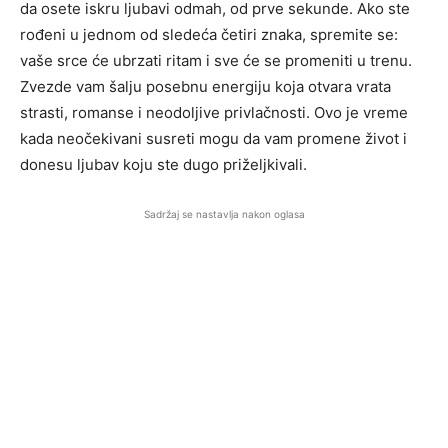
da osete iskru ljubavi odmah, od prve sekunde. Ako ste
rođeni u jednom od sledeća četiri znaka, spremite se:
vaše srce će ubrzati ritam i sve će se promeniti u trenu.
Zvezde vam šalju posebnu energiju koja otvara vrata
strasti, romanse i neodoljive privlačnosti. Ovo je vreme
kada neočekivani susreti mogu da vam promene život i
donesu ljubav koju ste dugo priželjkivali.
Sadržaj se nastavlja nakon oglasa