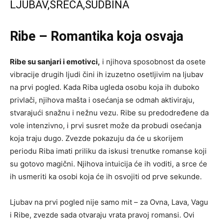
LJUBAV,SREĆA,SUDBINA
Ribe – Romantika koja osvaja
Ribe su sanjari i emotivci,
i njihova sposobnost da osete
vibracije drugih ljudi čini ih izuzetno osetljivim na ljubav
na prvi pogled. Kada Riba ugleda osobu koja ih duboko
privlači, njihova mašta i osećanja se odmah aktiviraju,
stvarajući snažnu i nežnu vezu. Ribe su predodređene da
vole intenzivno, i prvi susret može da probudi osećanja
koja traju dugo. Zvezde pokazuju da će u skorijem
periodu Riba imati priliku da iskusi trenutke romanse koji
su gotovo magični. Njihova intuicija će ih voditi, a srce će
ih usmeriti ka osobi koja će ih osvojiti od prve sekunde.
Ljubav na prvi pogled nije samo mit – za Ovna, Lava, Vagu
i Ribe, zvezde sada otvaraju vrata pravoj romansi. Ovi