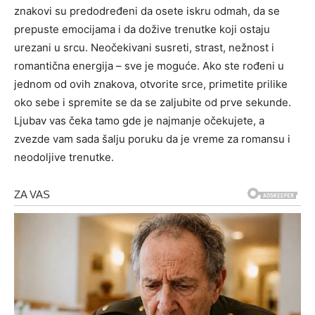
znakovi su predodređeni da osete iskru odmah, da se
prepuste emocijama i da dožive trenutke koji ostaju
urezani u srcu. Neočekivani susreti, strast, nežnost i
romantična energija – sve je moguće. Ako ste rođeni u
jednom od ovih znakova, otvorite srce, primetite prilike
oko sebe i spremite se da se zaljubite od prve sekunde.
Ljubav vas čeka tamo gde je najmanje očekujete, a
zvezde vam sada šalju poruku da je vreme za romansu i
neodoljive trenutke.