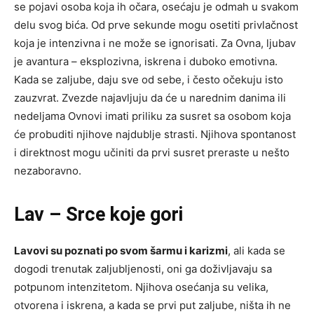
se pojavi osoba koja ih očara, osećaju je odmah u svakom
delu svog bića. Od prve sekunde mogu osetiti privlačnost
koja je intenzivna i ne može se ignorisati. Za Ovna, ljubav
je avantura – eksplozivna, iskrena i duboko emotivna.
Kada se zaljube, daju sve od sebe, i često očekuju isto
zauzvrat. Zvezde najavljuju da će u narednim danima ili
nedeljama Ovnovi imati priliku za susret sa osobom koja
će probuditi njihove najdublje strasti. Njihova spontanost
i direktnost mogu učiniti da prvi susret preraste u nešto
nezaboravno.
Lav – Srce koje gori
Lavovi su poznati po svom šarmu i karizmi
, ali kada se
dogodi trenutak zaljubljenosti, oni ga doživljavaju sa
potpunom intenzitetom. Njihova osećanja su velika,
otvorena i iskrena, a kada se prvi put zaljube, ništa ih ne