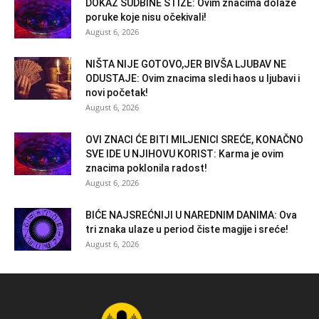
DOKAZ SUDBINE STIŽE: Ovim znacima dolaze
poruke koje nisu očekivali!
August 6, 2026
NIŠTA NIJE GOTOVO,JER BIVŠA LJUBAV NE
ODUSTAJE: Ovim znacima sledi haos u ljubavi i
novi početak!
August 6, 2026
OVI ZNACI ĆE BITI MILJENICI SREĆE, KONAČNO
SVE IDE U NJIHOVU KORIST: Karma je ovim
znacima poklonila radost!
August 6, 2026
BIĆE NAJSREĆNIJI U NAREDNIM DANIMA: Ova
tri znaka ulaze u period čiste magije i sreće!
August 6, 2026