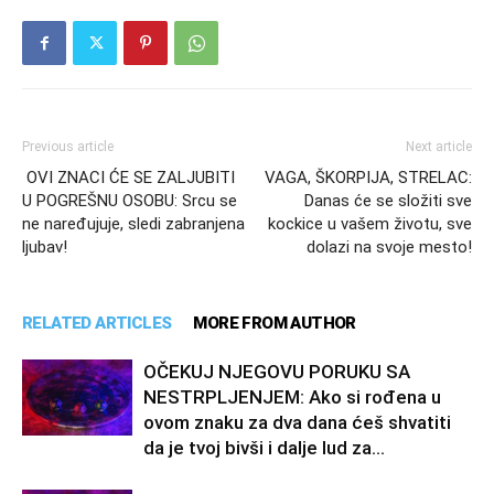
Previous article
Next article
OVI ZNACI ĆE SE ZALJUBITI
VAGA, ŠKORPIJA, STRELAC:
U POGREŠNU OSOBU: Srcu se
Danas će se složiti sve
ne naređujuje, sledi zabranjena
kockice u vašem životu, sve
ljubav!
dolazi na svoje mesto!
RELATED ARTICLES
MORE FROM AUTHOR
OČEKUJ NJEGOVU PORUKU SA
NESTRPLJENJEM: Ako si rođena u
ovom znaku za dva dana ćeš shvatiti
da je tvoj bivši i dalje lud za...