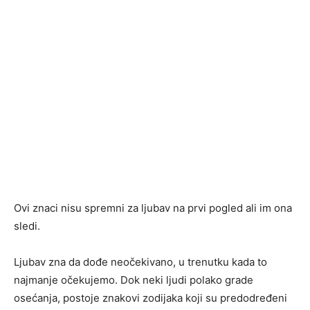
Ovi znaci nisu spremni za ljubav na prvi pogled ali im ona
sledi.
Ljubav zna da dođe neočekivano, u trenutku kada to
najmanje očekujemo. Dok neki ljudi polako grade
osećanja, postoje znakovi zodijaka koji su predodređeni