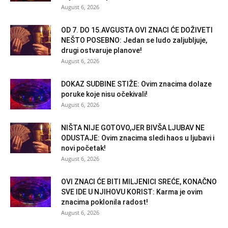
August 6, 2026
OD 7. DO 15.AVGUSTA OVI ZNACI ĆE DOŽIVETI
NEŠTO POSEBNO: Jedan se ludo zaljubljuje,
drugi ostvaruje planove!
August 6, 2026
DOKAZ SUDBINE STIŽE: Ovim znacima dolaze
poruke koje nisu očekivali!
August 6, 2026
NIŠTA NIJE GOTOVO,JER BIVŠA LJUBAV NE
ODUSTAJE: Ovim znacima sledi haos u ljubavi i
novi početak!
August 6, 2026
OVI ZNACI ĆE BITI MILJENICI SREĆE, KONAČNO
SVE IDE U NJIHOVU KORIST: Karma je ovim
znacima poklonila radost!
August 6, 2026