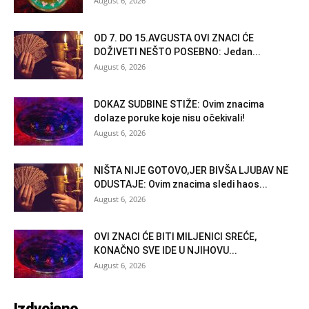
August 6, 2026
OD 7. DO 15.AVGUSTA OVI ZNACI ĆE
DOŽIVETI NEŠTO POSEBNO: Jedan...
August 6, 2026
DOKAZ SUDBINE STIŽE: Ovim znacima
dolaze poruke koje nisu očekivali!
August 6, 2026
NIŠTA NIJE GOTOVO,JER BIVŠA LJUBAV NE
ODUSTAJE: Ovim znacima sledi haos...
August 6, 2026
OVI ZNACI ĆE BITI MILJENICI SREĆE,
KONAČNO SVE IDE U NJIHOVU...
August 6, 2026
Izdvojeno