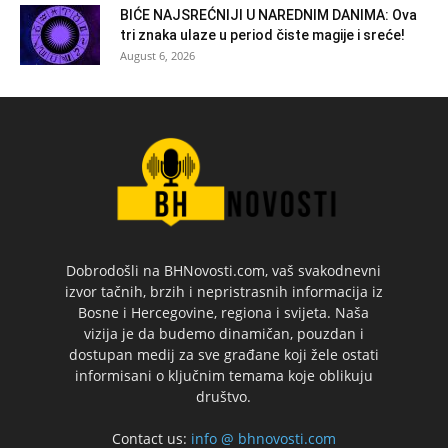
BIĆE NAJSREĆNIJI U NAREDNIM DANIMA: Ova
tri znaka ulaze u period čiste magije i sreće!
August 6, 2026
Dobrodošli na BHNovosti.com, vaš svakodnevni
izvor tačnih, brzih i nepristrasnih informacija iz
Bosne i Hercegovine, regiona i svijeta. Naša
vizija je da budemo dinamičan, pouzdan i
dostupan medij za sve građane koji žele ostati
informisani o ključnim temama koje oblikuju
društvo.
Contact us:
info @ bhnovosti.com