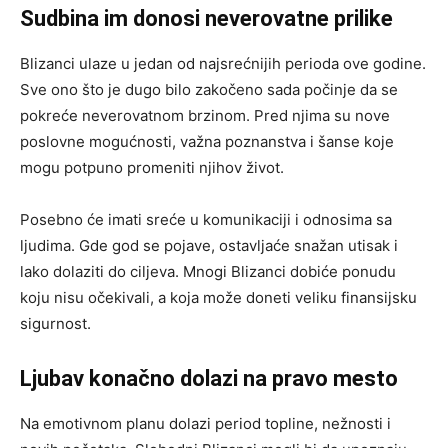
Sudbina im donosi neverovatne prilike
Blizanci ulaze u jedan od najsrećnijih perioda ove godine.
Sve ono što je dugo bilo zakočeno sada počinje da se
pokreće neverovatnom brzinom. Pred njima su nove
poslovne mogućnosti, važna poznanstva i šanse koje
mogu potpuno promeniti njihov život.
Posebno će imati sreće u komunikaciji i odnosima sa
ljudima. Gde god se pojave, ostavljaće snažan utisak i
lako dolaziti do ciljeva. Mnogi Blizanci dobiće ponudu
koju nisu očekivali, a koja može doneti veliku finansijsku
sigurnost.
Ljubav konačno dolazi na pravo mesto
Na emotivnom planu dolazi period topline, nežnosti i