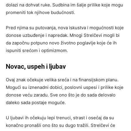
dolazi na dohvat ruke. Sudbina im šalje prilike koje mogu
promeniti tok njihove budućnosti.
Pred njima su putovanja, nova iskustva i mogućnosti koje
donose uzbuđenje i napredak. Mnogi Strelčevi mogli bi
da započnu potpuno novo životno poglavlje koje će ih
ispuniti srećom i optimizmom.
Novac, uspeh i ljubav
Ovaj znak očekuje velika sreća i na finansijskom planu.
Mogući su iznenadni dobici, poslovni uspesi i prilike koje
donose veću zaradu. Sve ono što je do sada delovalo
daleko sada postaje moguće.
U ljubavi ih očekuju lepi trenuci, strast i osećaj da su
konačno pronašli ono što su dugo tražili. Strelčevi će