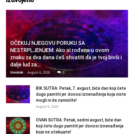
OČEKUJ NJEGOVU PORUKU SA
NESTRPLJENJEM: Ako si rođena u ovom
znaku za dva dana ćeš shvatiti da je tvoj bivši i
dalje lud za...
Urednik
-
August 6, 2026
0
BIK SUTRA: Petak, 7. avgust, biće dan koji ćete
dugo pamtiti jer donosi iznenađenja koja niste
mogli ni da zamislite!
August 6, 2026
OVAN SUTRA: Petak, sedmi avgust, biće dan
koji ćete dugo pamtiti jer donosi iznenađenja
koje ne očekujete!