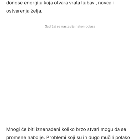
donose energiju koja otvara vrata ljubavi, novca i
ostvarenja želja.
Sadržaj se nastavlja nakon oglasa
Mnogi će biti iznenađeni koliko brzo stvari mogu da se
promene nabolje. Problemi koji su ih dugo mučili polako