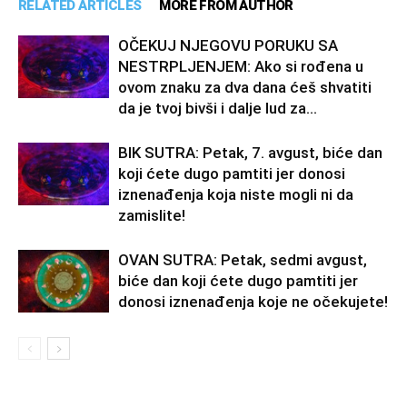
RELATED ARTICLES
MORE FROM AUTHOR
OČEKUJ NJEGOVU PORUKU SA
NESTRPLJENJEM: Ako si rođena u
ovom znaku za dva dana ćeš shvatiti
da je tvoj bivši i dalje lud za...
BIK SUTRA: Petak, 7. avgust, biće dan
koji ćete dugo pamtiti jer donosi
iznenađenja koja niste mogli ni da
zamislite!
OVAN SUTRA: Petak, sedmi avgust,
biće dan koji ćete dugo pamtiti jer
donosi iznenađenja koje ne očekujete!