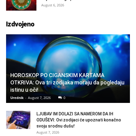
August 6, 2026
Izdvojeno
HOROSKOP PO CIGANSKIM KARTAMA
OTKRIVA: Ova tri zodijaka moraju da pogledaju
istinu u oči!
Urednik
-
August 7, 2026
0
LJUBAV IM DOLAZI SA NAMEROM DA IH
ODUŠEVI: Ovi zodijaci će upoznati konačno
svoju srodnu dušu!
August 7, 2026