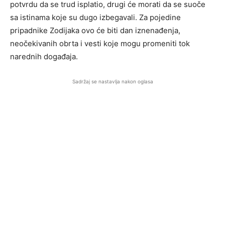
potvrdu da se trud isplatio, drugi će morati da se suoče
sa istinama koje su dugo izbegavali. Za pojedine
pripadnike Zodijaka ovo će biti dan iznenađenja,
neočekivanih obrta i vesti koje mogu promeniti tok
narednih događaja.
Sadržaj se nastavlja nakon oglasa