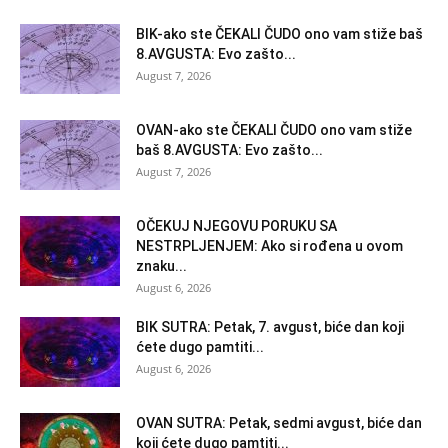
BIK-ako ste ČEKALI ČUDO ono vam stiže baš
8.AVGUSTA: Evo zašto...
August 7, 2026
OVAN-ako ste ČEKALI ČUDO ono vam stiže
baš 8.AVGUSTA: Evo zašto...
August 7, 2026
OČEKUJ NJEGOVU PORUKU SA
NESTRPLJENJEM: Ako si rođena u ovom
znaku...
August 6, 2026
BIK SUTRA: Petak, 7. avgust, biće dan koji
ćete dugo pamtiti...
August 6, 2026
OVAN SUTRA: Petak, sedmi avgust, biće dan
koji ćete dugo pamtiti...