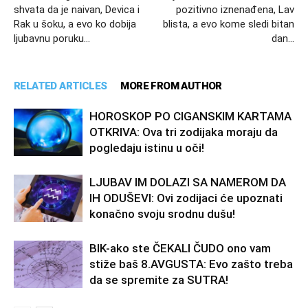
shvata da je naivan, Devica i
pozitivno iznenađena, Lav
Rak u šoku, a evo ko dobija
blista, a evo kome sledi bitan
ljubavnu poruku…
dan…
RELATED ARTICLES
MORE FROM AUTHOR
HOROSKOP PO CIGANSKIM KARTAMA
OTKRIVA: Ova tri zodijaka moraju da
pogledaju istinu u oči!
LJUBAV IM DOLAZI SA NAMEROM DA
IH ODUŠEVI: Ovi zodijaci će upoznati
konačno svoju srodnu dušu!
BIK-ako ste ČEKALI ČUDO ono vam
stiže baš 8.AVGUSTA: Evo zašto treba
da se spremite za SUTRA!