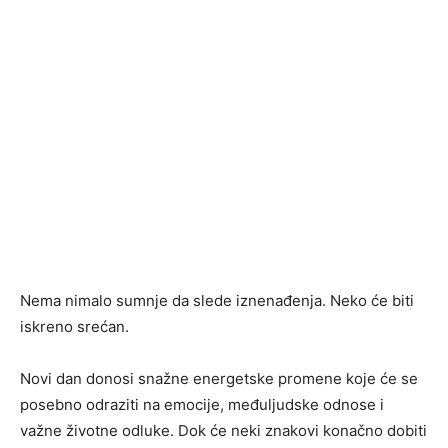
Nema nimalo sumnje da slede iznenađenja. Neko će biti
iskreno srećan.
Novi dan donosi snažne energetske promene koje će se
posebno odraziti na emocije, međuljudske odnose i
važne životne odluke. Dok će neki znakovi konačno dobiti