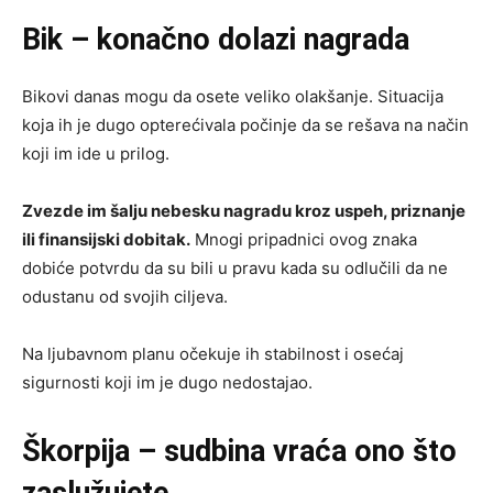
Bik – konačno dolazi nagrada
Bikovi danas mogu da osete veliko olakšanje. Situacija
koja ih je dugo opterećivala počinje da se rešava na način
koji im ide u prilog.
Zvezde im šalju nebesku nagradu kroz uspeh, priznanje
ili finansijski dobitak.
Mnogi pripadnici ovog znaka
dobiće potvrdu da su bili u pravu kada su odlučili da ne
odustanu od svojih ciljeva.
Na ljubavnom planu očekuje ih stabilnost i osećaj
sigurnosti koji im je dugo nedostajao.
Škorpija – sudbina vraća ono što
zaslužujete