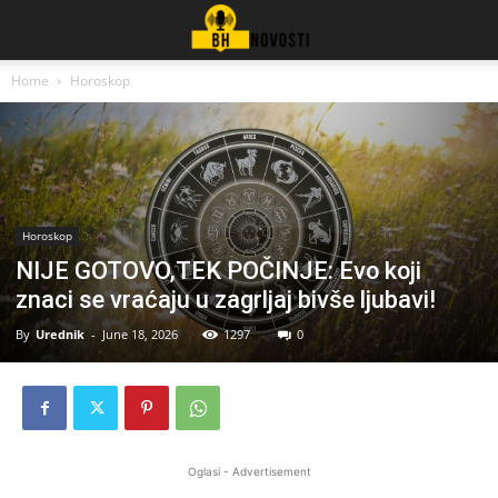
Home
Horoskop
Horoskop
NIJE GOTOVO,TEK POČINJE: Evo koji
znaci se vraćaju u zagrljaj bivše ljubavi!
By
Urednik
-
June 18, 2026
1297
0
Oglasi - Advertisement