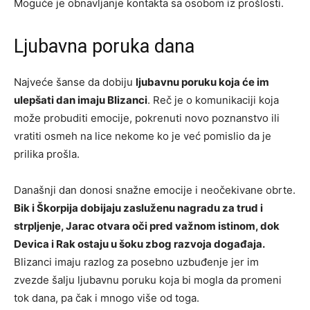
Moguće je obnavljanje kontakta sa osobom iz prošlosti.
Ljubavna poruka dana
Najveće šanse da dobiju
ljubavnu poruku koja će im
ulepšati dan imaju Blizanci
. Reč je o komunikaciji koja
može probuditi emocije, pokrenuti novo poznanstvo ili
vratiti osmeh na lice nekome ko je već pomislio da je
prilika prošla.
Današnji dan donosi snažne emocije i neočekivane obrte.
Bik i Škorpija dobijaju zasluženu nagradu za trud i
strpljenje, Jarac otvara oči pred važnom istinom, dok
Devica i Rak ostaju u šoku zbog razvoja događaja.
Blizanci imaju razlog za posebno uzbuđenje jer im
zvezde šalju ljubavnu poruku koja bi mogla da promeni
tok dana, pa čak i mnogo više od toga.