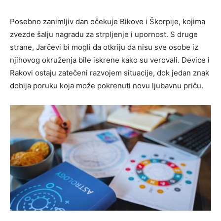
Posebno zanimljiv dan očekuje Bikove i Škorpije, kojima
zvezde šalju nagradu za strpljenje i upornost. S druge
strane, Jarčevi bi mogli da otkriju da nisu sve osobe iz
njihovog okruženja bile iskrene kako su verovali. Device i
Rakovi ostaju zatečeni razvojem situacije, dok jedan znak
dobija poruku koja može pokrenuti novu ljubavnu priču.