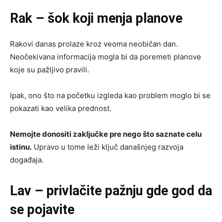
Rak – šok koji menja planove
Rakovi danas prolaze kroz veoma neobičan dan.
Neočekivana informacija mogla bi da poremeti planove
koje su pažljivo pravili.
Ipak, ono što na početku izgleda kao problem moglo bi se
pokazati kao velika prednost.
Nemojte donositi zaključke pre nego što saznate celu
istinu.
Upravo u tome leži ključ današnjeg razvoja
događaja.
Lav – privlačite pažnju gde god da
se pojavite