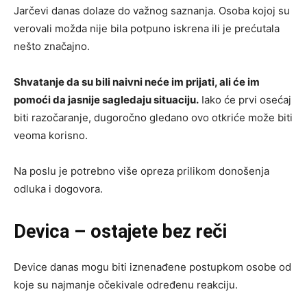
Jarčevi danas dolaze do važnog saznanja. Osoba kojoj su
verovali možda nije bila potpuno iskrena ili je prećutala
nešto značajno.
Shvatanje da su bili naivni neće im prijati, ali će im
pomoći da jasnije sagledaju situaciju.
Iako će prvi osećaj
biti razočaranje, dugoročno gledano ovo otkriće može biti
veoma korisno.
Na poslu je potrebno više opreza prilikom donošenja
odluka i dogovora.
Devica – ostajete bez reči
Device danas mogu biti iznenađene postupkom osobe od
koje su najmanje očekivale određenu reakciju.