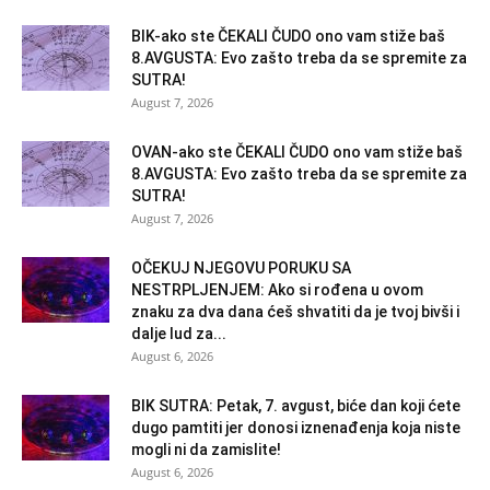
BIK-ako ste ČEKALI ČUDO ono vam stiže baš
8.AVGUSTA: Evo zašto treba da se spremite za
SUTRA!
August 7, 2026
OVAN-ako ste ČEKALI ČUDO ono vam stiže baš
8.AVGUSTA: Evo zašto treba da se spremite za
SUTRA!
August 7, 2026
OČEKUJ NJEGOVU PORUKU SA
NESTRPLJENJEM: Ako si rođena u ovom
znaku za dva dana ćeš shvatiti da je tvoj bivši i
dalje lud za...
August 6, 2026
BIK SUTRA: Petak, 7. avgust, biće dan koji ćete
dugo pamtiti jer donosi iznenađenja koja niste
mogli ni da zamislite!
August 6, 2026