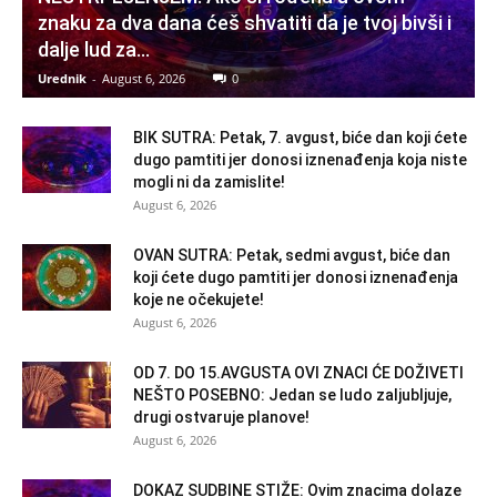
znaku za dva dana ćeš shvatiti da je tvoj bivši i
dalje lud za...
Urednik
-
August 6, 2026
0
BIK SUTRA: Petak, 7. avgust, biće dan koji ćete
dugo pamtiti jer donosi iznenađenja koja niste
mogli ni da zamislite!
August 6, 2026
OVAN SUTRA: Petak, sedmi avgust, biće dan
koji ćete dugo pamtiti jer donosi iznenađenja
koje ne očekujete!
August 6, 2026
OD 7. DO 15.AVGUSTA OVI ZNACI ĆE DOŽIVETI
NEŠTO POSEBNO: Jedan se ludo zaljubljuje,
drugi ostvaruje planove!
August 6, 2026
DOKAZ SUDBINE STIŽE: Ovim znacima dolaze