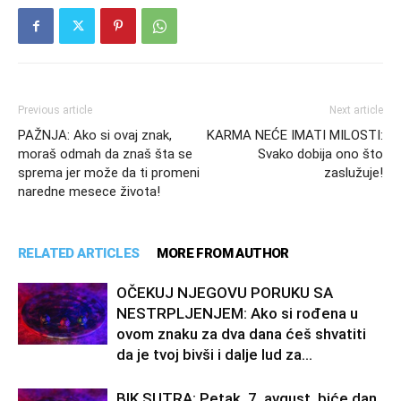
Previous article
Next article
PAŽNJA: Ako si ovaj znak,
KARMA NEĆE IMATI MILOSTI:
moraš odmah da znaš šta se
Svako dobija ono što
sprema jer može da ti promeni
zaslužuje!
naredne mesece života!
RELATED ARTICLES
MORE FROM AUTHOR
OČEKUJ NJEGOVU PORUKU SA
NESTRPLJENJEM: Ako si rođena u
ovom znaku za dva dana ćeš shvatiti
da je tvoj bivši i dalje lud za...
BIK SUTRA: Petak, 7. avgust, biće dan