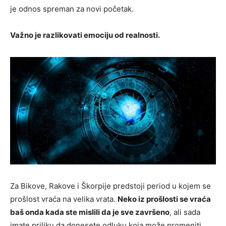
je odnos spreman za novi početak.
Važno je razlikovati emociju od realnosti.
Za Bikove, Rakove i Škorpije predstoji period u kojem se
prošlost vraća na velika vrata.
Neko iz prošlosti se vraća
baš onda kada ste mislili da je sve završeno
, ali sada
imate priliku da donesete odluku koja može promeniti