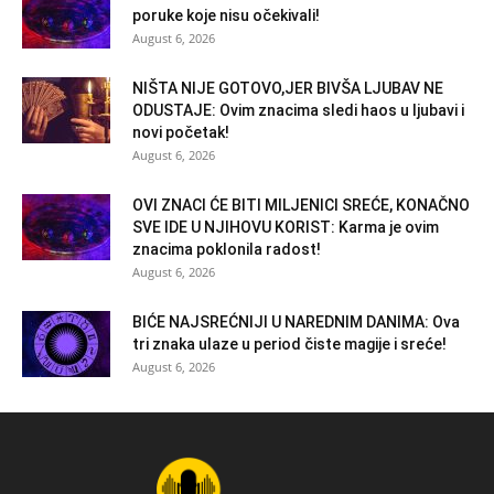
poruke koje nisu očekivali!
August 6, 2026
NIŠTA NIJE GOTOVO,JER BIVŠA LJUBAV NE
ODUSTAJE: Ovim znacima sledi haos u ljubavi i
novi početak!
August 6, 2026
OVI ZNACI ĆE BITI MILJENICI SREĆE, KONAČNO
SVE IDE U NJIHOVU KORIST: Karma je ovim
znacima poklonila radost!
August 6, 2026
BIĆE NAJSREĆNIJI U NAREDNIM DANIMA: Ova
tri znaka ulaze u period čiste magije i sreće!
August 6, 2026