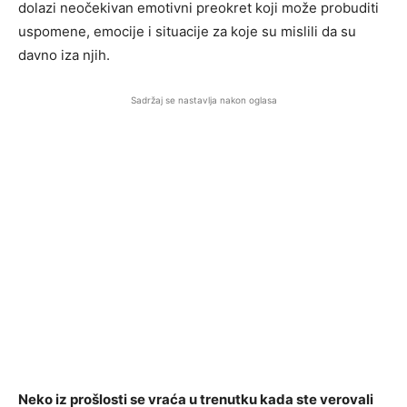
dolazi neočekivan emotivni preokret koji može probuditi
uspomene, emocije i situacije za koje su mislili da su
davno iza njih.
Sadržaj se nastavlja nakon oglasa
Neko iz prošlosti se vraća u trenutku kada ste verovali