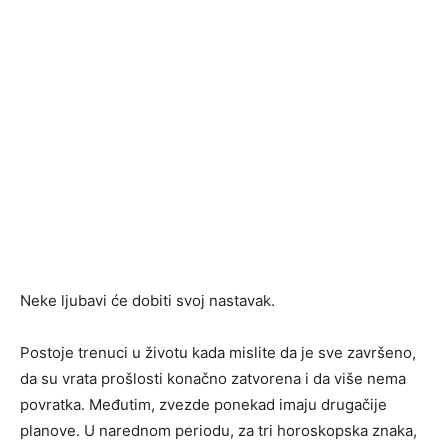
Neke ljubavi će dobiti svoj nastavak.
Postoje trenuci u životu kada mislite da je sve završeno,
da su vrata prošlosti konačno zatvorena i da više nema
povratka. Međutim, zvezde ponekad imaju drugačije
planove. U narednom periodu, za tri horoskopska znaka,