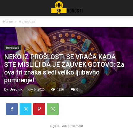
Home
Horoskop
Horoskop
NEKO IZ PROŠLOSTI SE VRAĆA KADA
STE MISLILI DA JE ZAUVEK GOTOVO: Za
ova tri znaka sledi veliko ljubavno
pomirenje!
By
Urednik
-
July 6, 2026
4256
0
Oglasi - Advertisement