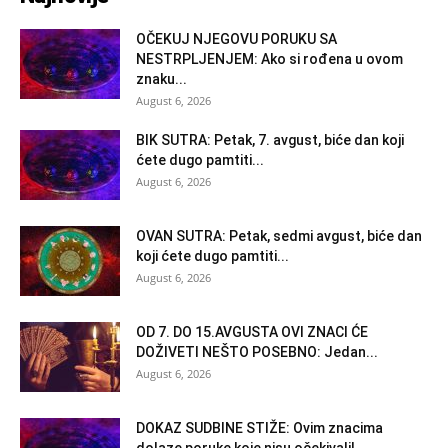
OČEKUJ NJEGOVU PORUKU SA
NESTRPLJENJEM: Ako si rođena u ovom
znaku...
August 6, 2026
BIK SUTRA: Petak, 7. avgust, biće dan koji
ćete dugo pamtiti...
August 6, 2026
OVAN SUTRA: Petak, sedmi avgust, biće dan
koji ćete dugo pamtiti...
August 6, 2026
OD 7. DO 15.AVGUSTA OVI ZNACI ĆE
DOŽIVETI NEŠTO POSEBNO: Jedan...
August 6, 2026
DOKAZ SUDBINE STIŽE: Ovim znacima