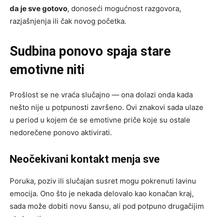
da je sve gotovo
, donoseći mogućnost razgovora,
razjašnjenja ili čak novog početka.
Sudbina ponovo spaja stare
emotivne niti
Prošlost se ne vraća slučajno — ona dolazi onda kada
nešto nije u potpunosti završeno. Ovi znakovi sada ulaze
u period u kojem će se emotivne priče koje su ostale
nedorečene ponovo aktivirati.
Neočekivani kontakt menja sve
Poruka, poziv ili slučajan susret mogu pokrenuti lavinu
emocija. Ono što je nekada delovalo kao konačan kraj,
sada može dobiti novu šansu, ali pod potpuno drugačijim