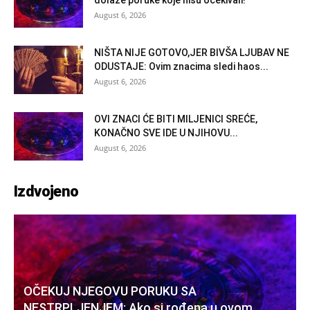
dolaze poruke koje nisu očekivali!
August 6, 2026
NIŠTA NIJE GOTOVO,JER BIVŠA LJUBAV NE
ODUSTAJE: Ovim znacima sledi haos...
August 6, 2026
OVI ZNACI ĆE BITI MILJENICI SREĆE,
KONAČNO SVE IDE U NJIHOVU...
August 6, 2026
Izdvojeno
OČEKUJ NJEGOVU PORUKU SA
NESTRPLJENJEM: Ako si rođena u ovom