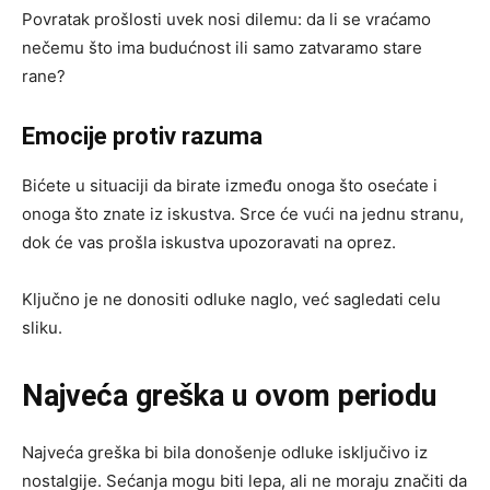
Povratak prošlosti uvek nosi dilemu: da li se vraćamo
nečemu što ima budućnost ili samo zatvaramo stare
rane?
Emocije protiv razuma
Bićete u situaciji da birate između onoga što osećate i
onoga što znate iz iskustva. Srce će vući na jednu stranu,
dok će vas prošla iskustva upozoravati na oprez.
Ključno je ne donositi odluke naglo, već sagledati celu
sliku.
Najveća greška u ovom periodu
Najveća greška bi bila donošenje odluke isključivo iz
nostalgije. Sećanja mogu biti lepa, ali ne moraju značiti da