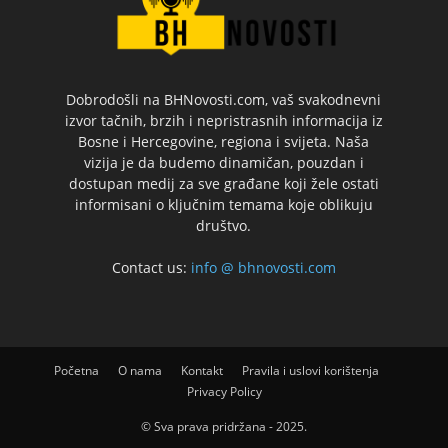
Dobrodošli na BHNovosti.com, vaš svakodnevni
izvor tačnih, brzih i nepristrasnih informacija iz
Bosne i Hercegovine, regiona i svijeta. Naša
vizija je da budemo dinamičan, pouzdan i
dostupan medij za sve građane koji žele ostati
informisani o ključnim temama koje oblikuju
društvo.
Contact us:
info @ bhnovosti.com
Početna
O nama
Kontakt
Pravila i uslovi korištenja
Privacy Policy
© Sva prava pridržana - 2025.