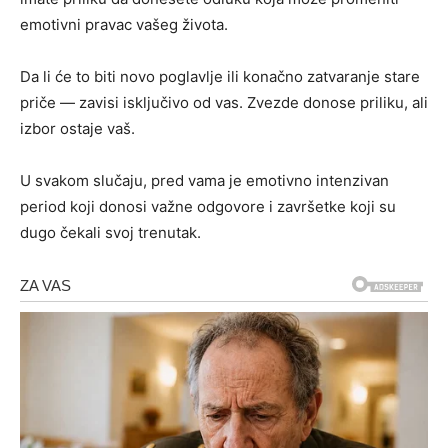
emotivni pravac vašeg života.
Da li će to biti novo poglavlje ili konačno zatvaranje stare
priče — zavisi isključivo od vas. Zvezde donose priliku, ali
izbor ostaje vaš.
U svakom slučaju, pred vama je emotivno intenzivan
period koji donosi važne odgovore i završetke koji su
dugo čekali svoj trenutak.