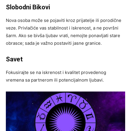
Slobodni Bikovi
Nova osoba može se pojaviti kroz prijatelje ili porodične
veze. Privlačiće vas stabilnost i iskrenost, a ne površni
šarm. Ako se bivša ljubav vrati, nemojte ponavljati stare
obrasce; sada je važno postaviti jasne granice.
Savet
Fokusirajte se na iskrenost i kvalitet provedenog
vremena sa partnerom ili potencijalnom ljubavi.