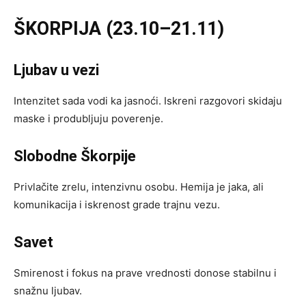
ŠKORPIJA (23.10–21.11)
Ljubav u vezi
Intenzitet sada vodi ka jasnoći. Iskreni razgovori skidaju
maske i produbljuju poverenje.
Slobodne Škorpije
Privlačite zrelu, intenzivnu osobu. Hemija je jaka, ali
komunikacija i iskrenost grade trajnu vezu.
Savet
Smirenost i fokus na prave vrednosti donose stabilnu i
snažnu ljubav.