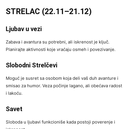
STRELAC (22.11–21.12)
Ljubav u vezi
Zabava i avantura su potrebni, ali iskrenost je ključ.
Planirajte aktivnosti koje vraćaju osmeh i povezivanje.
Slobodni Strelčevi
Moguć je susret sa osobom koja deli vaš duh avanture i
smisao za humor. Veza počinje lagano, ali obećava radost
i lakoću.
Savet
Sloboda u ljubavi funkcioniše kada postoji poverenje i