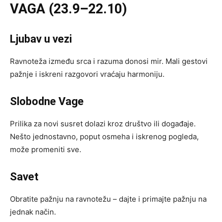
VAGA (23.9–22.10)
Ljubav u vezi
Ravnoteža između srca i razuma donosi mir. Mali gestovi
pažnje i iskreni razgovori vraćaju harmoniju.
Slobodne Vage
Prilika za novi susret dolazi kroz društvo ili događaje.
Nešto jednostavno, poput osmeha i iskrenog pogleda,
može promeniti sve.
Savet
Obratite pažnju na ravnotežu – dajte i primajte pažnju na
jednak način.