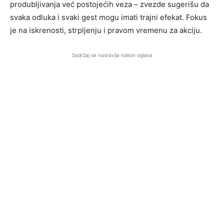
produbljivanja već postojećih veza – zvezde sugerišu da
svaka odluka i svaki gest mogu imati trajni efekat. Fokus
je na iskrenosti, strpljenju i pravom vremenu za akciju.
Sadržaj se nastavlja nakon oglasa