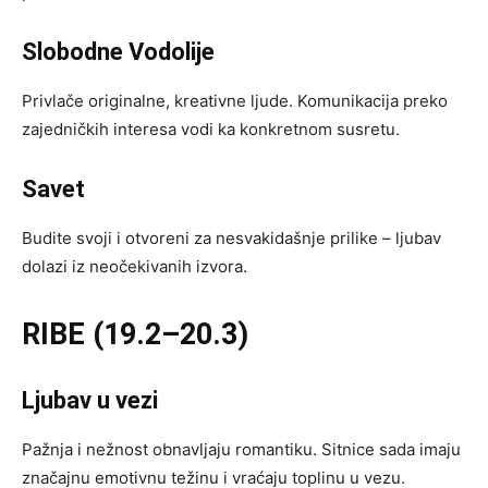
Slobodne Vodolije
Privlače originalne, kreativne ljude. Komunikacija preko
zajedničkih interesa vodi ka konkretnom susretu.
Savet
Budite svoji i otvoreni za nesvakidašnje prilike – ljubav
dolazi iz neočekivanih izvora.
RIBE (19.2–20.3)
Ljubav u vezi
Pažnja i nežnost obnavljaju romantiku. Sitnice sada imaju
značajnu emotivnu težinu i vraćaju toplinu u vezu.