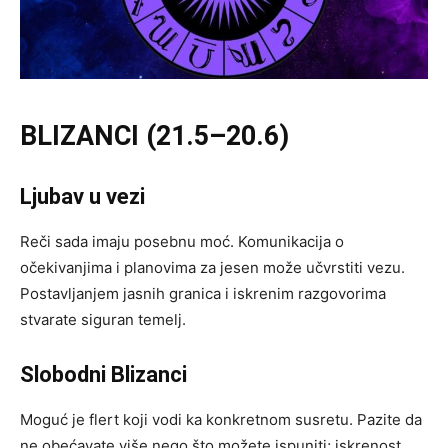
BLIZANCI (21.5–20.6)
Ljubav u vezi
Reči sada imaju posebnu moć. Komunikacija o
očekivanjima i planovima za jesen može učvrstiti vezu.
Postavljanjem jasnih granica i iskrenim razgovorima
stvarate siguran temelj.
Slobodni Blizanci
Moguć je flert koji vodi ka konkretnom susretu. Pazite da
ne obećavate više nego što možete ispuniti; iskrenost