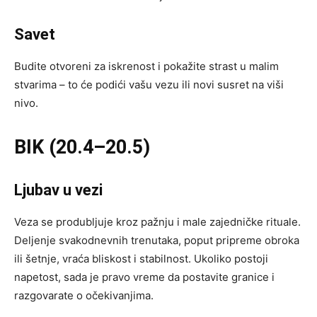
Savet
Budite otvoreni za iskrenost i pokažite strast u malim
stvarima – to će podići vašu vezu ili novi susret na viši
nivo.
BIK (20.4–20.5)
Ljubav u vezi
Veza se produbljuje kroz pažnju i male zajedničke rituale.
Deljenje svakodnevnih trenutaka, poput pripreme obroka
ili šetnje, vraća bliskost i stabilnost. Ukoliko postoji
napetost, sada je pravo vreme da postavite granice i
razgovarate o očekivanjima.