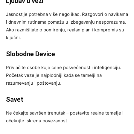
Ljubav u vezi
Jasnost je potrebna više nego ikad. Razgovori o navikama
i dnevnim rutinama pomažu u izbegavanju nesporazuma.
Ako razmišljate o pomirenju, realan plan i kompromis su
ključni.
Slobodne Device
Privlačite osobe koje cene posvećenost i inteligenciju.
Početak veze je najplodniji kada se temelji na
razumevanju i poštovanju.
Savet
Ne čekajte savršen trenutak – postavite realne temelje i
očekujte iskrenu povezanost.