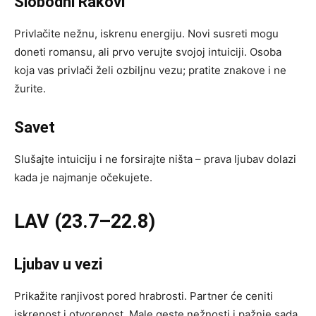
Slobodni Rakovi
Privlačite nežnu, iskrenu energiju. Novi susreti mogu
doneti romansu, ali prvo verujte svojoj intuiciji. Osoba
koja vas privlači želi ozbiljnu vezu; pratite znakove i ne
žurite.
Savet
Slušajte intuiciju i ne forsirajte ništa – prava ljubav dolazi
kada je najmanje očekujete.
LAV (23.7–22.8)
Ljubav u vezi
Prikažite ranjivost pored hrabrosti. Partner će ceniti
iskrenost i otvorenost. Male geste nežnosti i pažnje sada