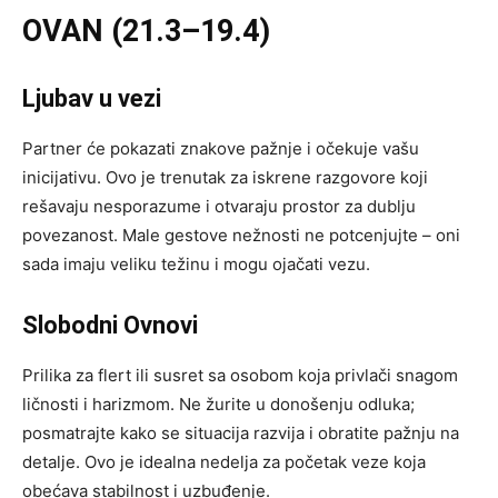
OVAN (21.3–19.4)
Ljubav u vezi
Partner će pokazati znakove pažnje i očekuje vašu
inicijativu. Ovo je trenutak za iskrene razgovore koji
rešavaju nesporazume i otvaraju prostor za dublju
povezanost. Male gestove nežnosti ne potcenjujte – oni
sada imaju veliku težinu i mogu ojačati vezu.
Slobodni Ovnovi
Prilika za flert ili susret sa osobom koja privlači snagom
ličnosti i harizmom. Ne žurite u donošenju odluka;
posmatrajte kako se situacija razvija i obratite pažnju na
detalje. Ovo je idealna nedelja za početak veze koja
obećava stabilnost i uzbuđenje.