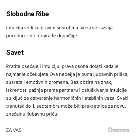
Slobodne Ribe
Intuicija vodi ka pravim susretima. Veza se razvija
prirodno – ne forsirajte događaje.
Savet
Pratite osećaje i intuiciju; prava osoba dolazi kada je
najmanje očekujete.Ova nedelja je puna ljubavnih prilika,
susreta i emotivnih promena. Bez obzira na znak,
iskrenost, pažnja prema partneru i osluškivanje intuicije
su ključ za ostvarenje harmoničnih i stabilnih veza. Svaki
trenutak do 1. septembra može biti prekretnica za novu,
značajnu ljubavnu priču.