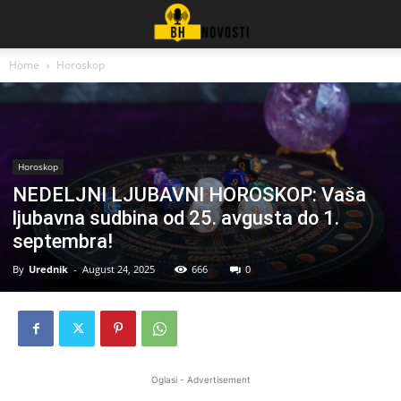
Home
Horoskop
Horoskop
NEDELJNI LJUBAVNI HOROSKOP: Vaša
ljubavna sudbina od 25. avgusta do 1.
septembra!
By
Urednik
-
August 24, 2025
666
0
Oglasi - Advertisement