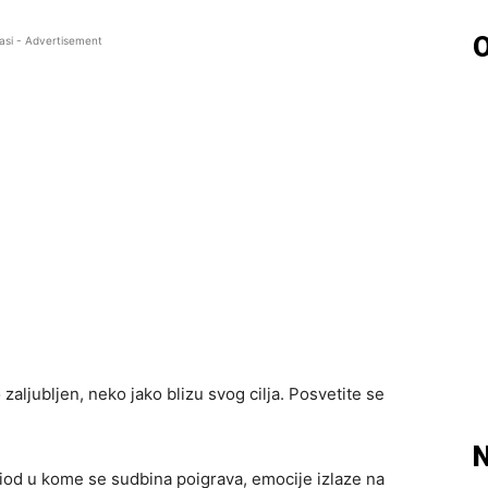
O
asi - Advertisement
zaljubljen, neko jako blizu svog cilja. Posvetite se
N
riod u kome se sudbina poigrava, emocije izlaze na