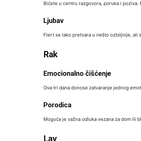
Bićete u centru razgovora, poruka i poziva.
Ljubav
Flert se lako pretvara u nešto ozbiljnije, ali
Rak
Emocionalno čišćenje
Ova tri dana donose zatvaranje jednog emotiv
Porodica
Moguća je važna odluka vezana za dom ili b
Lav