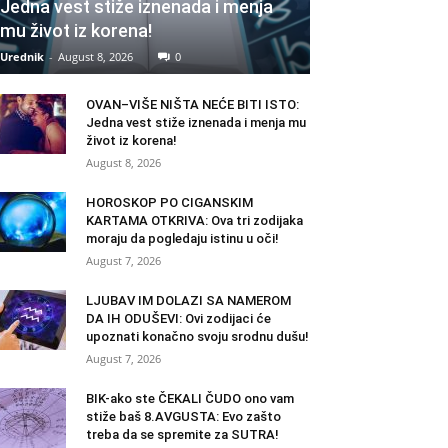
Jedna vest stiže iznenada i menja
mu život iz korena!
Urednik
-
August 8, 2026
0
OVAN–VIŠE NIŠTA NEĆE BITI ISTO:
Jedna vest stiže iznenada i menja mu
život iz korena!
August 8, 2026
HOROSKOP PO CIGANSKIM
KARTAMA OTKRIVA: Ova tri zodijaka
moraju da pogledaju istinu u oči!
August 7, 2026
LJUBAV IM DOLAZI SA NAMEROM
DA IH ODUŠEVI: Ovi zodijaci će
upoznati konačno svoju srodnu dušu!
August 7, 2026
BIK-ako ste ČEKALI ČUDO ono vam
stiže baš 8.AVGUSTA: Evo zašto
treba da se spremite za SUTRA!