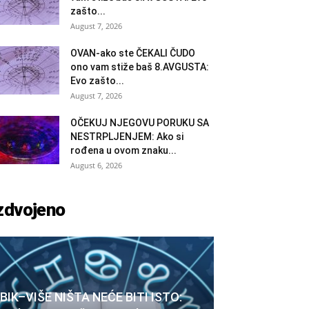
zašto...
August 7, 2026
OVAN-ako ste ČEKALI ČUDO
ono vam stiže baš 8.AVGUSTA:
Evo zašto...
August 7, 2026
OČEKUJ NJEGOVU PORUKU SA
NESTRPLJENJEM: Ako si
rođena u ovom znaku...
August 6, 2026
zdvojeno
BIK–VIŠE NIŠTA NEĆE BITI ISTO: