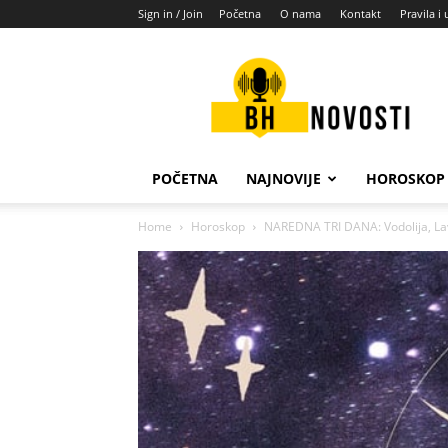
Sign in / Join
Početna
O nama
Kontakt
Pravila i 
BH
novosti
POČETNA
NAJNOVIJE
HOROSKOP
Home
Horoskop
NAREDNA TRI DANA: Vodolija, Lav i