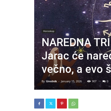
Horoskop
NAREDNA TRI D
Jarac će nare
večno, a evo 
By
Urednik
-
January 15, 2026
907
0