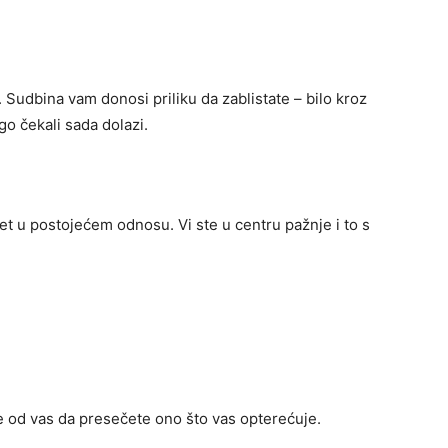
. Sudbina vam donosi priliku da zablistate – bilo kroz
go čekali sada dolazi.
kret u postojećem odnosu. Vi ste u centru pažnje i to s
že od vas da presečete ono što vas opterećuje.