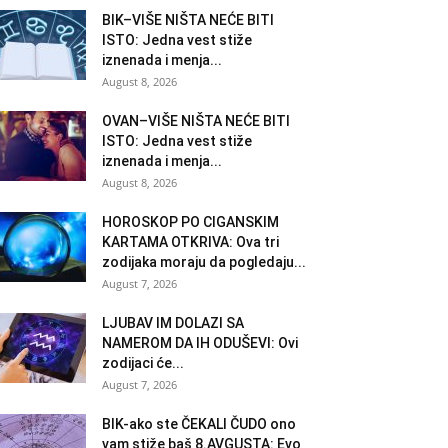
BIK–VIŠE NIŠTA NEĆE BITI
ISTO: Jedna vest stiže
iznenada i menja...
August 8, 2026
OVAN–VIŠE NIŠTA NEĆE BITI
ISTO: Jedna vest stiže
iznenada i menja...
August 8, 2026
HOROSKOP PO CIGANSKIM
KARTAMA OTKRIVA: Ova tri
zodijaka moraju da pogledaju...
August 7, 2026
LJUBAV IM DOLAZI SA
NAMEROM DA IH ODUŠEVI: Ovi
zodijaci će...
August 7, 2026
BIK-ako ste ČEKALI ČUDO ono
vam stiže baš 8.AVGUSTA: Evo