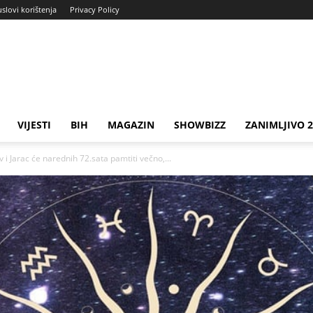
uslovi korištenja
Privacy Policy
VIJESTI
BIH
MAGAZIN
SHOWBIZZ
ZANIMLJIVO 
 Jarac će narednih 72.sata pamtiti večno,...