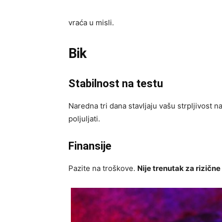
vraća u misli.
Bik
Stabilnost na testu
Naredna tri dana stavljaju vašu strpljivost 
poljuljati.
Finansije
Pazite na troškove.
Nije trenutak za rizičn