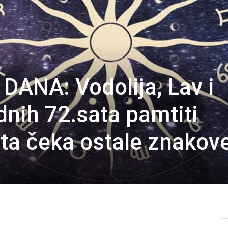
ANA: Vodolija, Lav i
dnih 72.sata pamtiti
šta čeka ostale znakove