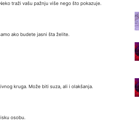
 Neko traži vašu pažnju više nego što pokazuje.
 samo ako budete jasni šta želite.
nog kruga. Može biti suza, ali i olakšanja.
lisku osobu.