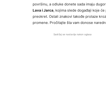
površinu, a odluke donete sada imaju dugo
Lava i Jarca
, kojima slede događaji koje će
preokret. Ostali znakovi takođe prolaze kroz
promene. Pročitajte šta vam donose naredna
Sadržaj se nastavlja nakon oglasa