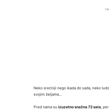
Ogl
Neko srećniji nego ikada do sada, neko ludo 
svojim željama…
Pred nama su
izuzetno snažna 72 sata
, pe