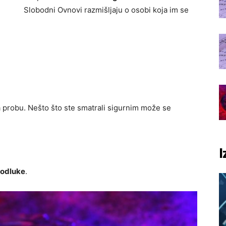
Slobodni Ovnovi razmišljaju o osobi koja im se
na probu. Nešto što ste smatrali sigurnim može se
I
e odluke
.