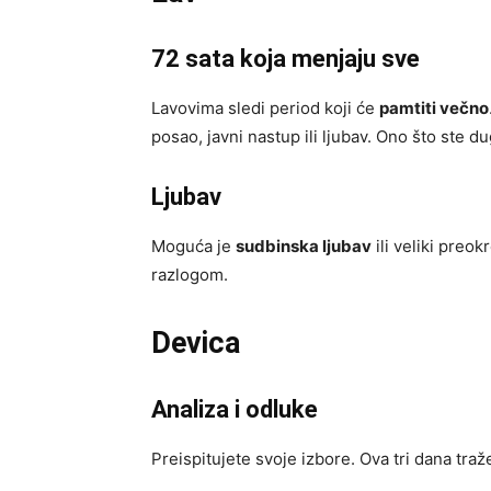
72 sata koja menjaju sve
Lavovima sledi period koji će
pamtiti večno
posao, javni nastup ili ljubav. Ono što ste du
Ljubav
Moguća je
sudbinska ljubav
ili veliki preo
razlogom.
Devica
Analiza i odluke
Preispitujete svoje izbore. Ova tri dana tra