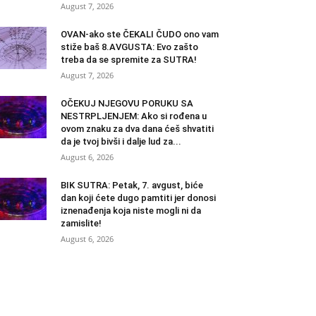
August 7, 2026
OVAN-ako ste ČEKALI ČUDO ono vam
stiže baš 8.AVGUSTA: Evo zašto
treba da se spremite za SUTRA!
August 7, 2026
OČEKUJ NJEGOVU PORUKU SA
NESTRPLJENJEM: Ako si rođena u
ovom znaku za dva dana ćeš shvatiti
da je tvoj bivši i dalje lud za...
August 6, 2026
BIK SUTRA: Petak, 7. avgust, biće
dan koji ćete dugo pamtiti jer donosi
iznenađenja koja niste mogli ni da
zamislite!
August 6, 2026