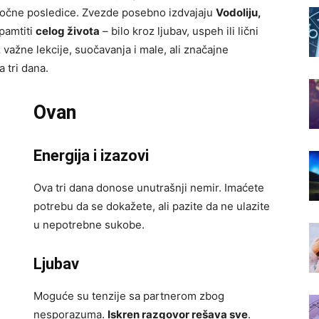
ročne posledice. Zvezde posebno izdvajaju
Vodoliju,
 pamtiti
celog života
– bilo kroz ljubav, uspeh ili lični
 važne lekcije, suočavanja i male, ali značajne
 tri dana.
Ovan
Energija i izazovi
Ova tri dana donose unutrašnji nemir. Imaćete
potrebu da se dokažete, ali pazite da ne ulazite
u nepotrebne sukobe.
Ljubav
Moguće su tenzije sa partnerom zbog
nesporazuma.
Iskren razgovor rešava sve
.