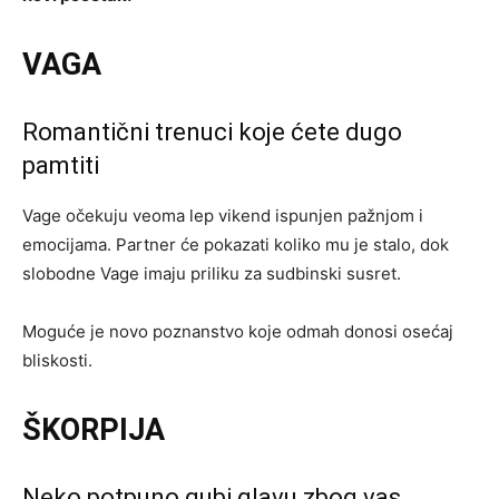
VAGA
Romantični trenuci koje ćete dugo
pamtiti
Vage očekuju veoma lep vikend ispunjen pažnjom i
emocijama. Partner će pokazati koliko mu je stalo, dok
slobodne Vage imaju priliku za sudbinski susret.
Moguće je novo poznanstvo koje odmah donosi osećaj
bliskosti.
ŠKORPIJA
Neko potpuno gubi glavu zbog vas