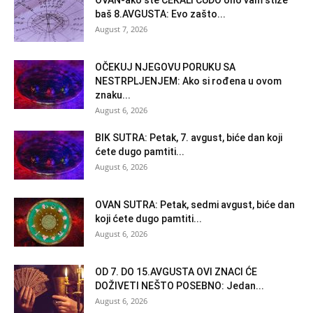
OVAN-ako ste ČEKALI ČUDO ono vam stiže
baš 8.AVGUSTA: Evo zašto...
August 7, 2026
OČEKUJ NJEGOVU PORUKU SA
NESTRPLJENJEM: Ako si rođena u ovom
znaku...
August 6, 2026
BIK SUTRA: Petak, 7. avgust, biće dan koji
ćete dugo pamtiti...
August 6, 2026
OVAN SUTRA: Petak, sedmi avgust, biće dan
koji ćete dugo pamtiti...
August 6, 2026
OD 7. DO 15.AVGUSTA OVI ZNACI ĆE
DOŽIVETI NEŠTO POSEBNO: Jedan...
August 6, 2026