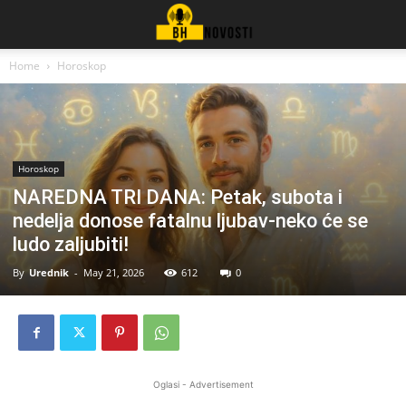
Home
Horoskop
Horoskop
NAREDNA TRI DANA: Petak, subota i
nedelja donose fatalnu ljubav-neko će se
ludo zaljubiti!
By
Urednik
-
May 21, 2026
612
0
Oglasi - Advertisement