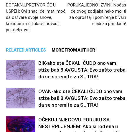
DOTAKNU,PRETVORIĆE U
PORUKA,JEDNO IZVINI: Noćas
USPEH: Ovi znaci će imati moć
će ovog zodijaka neko moliti
da ostvare svoje snove,
za oproštaj i pomirenje bivših
krenuće im u ljubavi, novcu i
sledi za par dana!
prijateljstvu!
RELATED ARTICLES
MORE FROM AUTHOR
BIK-ako ste ČEKALI ČUDO ono vam
stiže baš 8.AVGUSTA: Evo zašto treba
da se spremite za SUTRA!
OVAN-ako ste ČEKALI ČUDO ono vam
stiže baš 8.AVGUSTA: Evo zašto treba
da se spremite za SUTRA!
OČEKUJ NJEGOVU PORUKU SA
NESTRPLJENJEM: Ako si rođena u