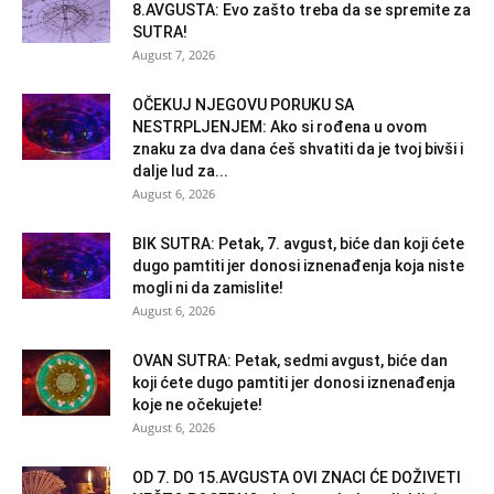
8.AVGUSTA: Evo zašto treba da se spremite za
SUTRA!
August 7, 2026
OČEKUJ NJEGOVU PORUKU SA
NESTRPLJENJEM: Ako si rođena u ovom
znaku za dva dana ćeš shvatiti da je tvoj bivši i
dalje lud za...
August 6, 2026
BIK SUTRA: Petak, 7. avgust, biće dan koji ćete
dugo pamtiti jer donosi iznenađenja koja niste
mogli ni da zamislite!
August 6, 2026
OVAN SUTRA: Petak, sedmi avgust, biće dan
koji ćete dugo pamtiti jer donosi iznenađenja
koje ne očekujete!
August 6, 2026
OD 7. DO 15.AVGUSTA OVI ZNACI ĆE DOŽIVETI