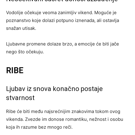
Vodolije očekuje veoma zanimljiv vikend. Moguće je
poznanstvo koje dolazi potpuno iznenada, ali ostavlja
snažan utisak.
Ljubavne promene dolaze brzo, a emocije će biti jače
nego što očekuju.
RIBE
Ljubav iz snova konačno postaje
stvarnost
Ribe će biti među najsrećnijim znakovima tokom ovog
vikenda. Zvezde im donose romantiku, nežnost i osobu
koja ih razume bez mnogo reči.