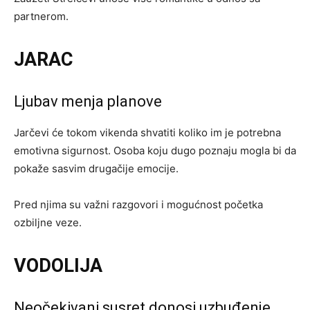
partnerom.
JARAC
Ljubav menja planove
Jarčevi će tokom vikenda shvatiti koliko im je potrebna
emotivna sigurnost. Osoba koju dugo poznaju mogla bi da
pokaže sasvim drugačije emocije.
Pred njima su važni razgovori i mogućnost početka
ozbiljne veze.
VODOLIJA
Neočekivani susret donosi uzbuđenje