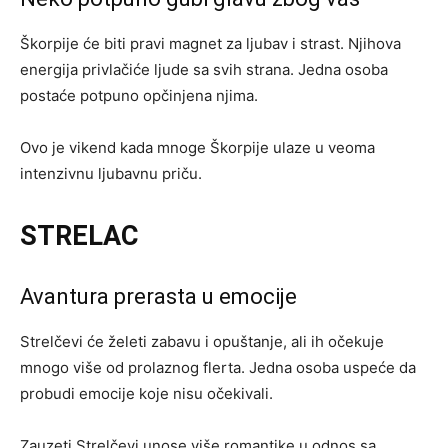
Škorpije će biti pravi magnet za ljubav i strast. Njihova
energija privlačiće ljude sa svih strana. Jedna osoba
postaće potpuno opčinjena njima.
Ovo je vikend kada mnoge Škorpije ulaze u veoma
intenzivnu ljubavnu priču.
STRELAC
Avantura prerasta u emocije
Strelčevi će želeti zabavu i opuštanje, ali ih očekuje
mnogo više od prolaznog flerta. Jedna osoba uspeće da
probudi emocije koje nisu očekivali.
Zauzeti Strelčevi unose više romantike u odnos sa