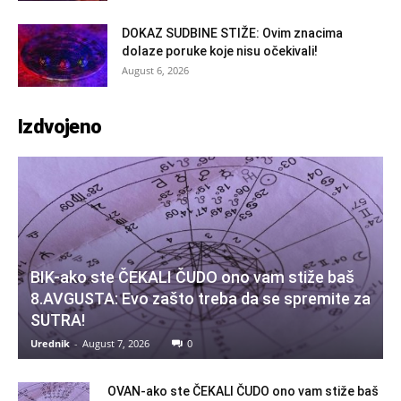
DOKAZ SUDBINE STIŽE: Ovim znacima
dolaze poruke koje nisu očekivali!
August 6, 2026
Izdvojeno
BIK-ako ste ČEKALI ČUDO ono vam stiže baš
8.AVGUSTA: Evo zašto treba da se spremite za
SUTRA!
Urednik
-
August 7, 2026
0
OVAN-ako ste ČEKALI ČUDO ono vam stiže baš