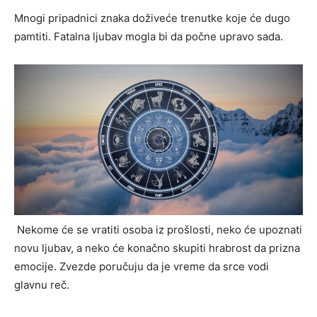
Mnogi pripadnici znaka doživeće trenutke koje će dugo
pamtiti. Fatalna ljubav mogla bi da počne upravo sada.
Nekome će se vratiti osoba iz prošlosti, neko će upoznati
novu ljubav, a neko će konačno skupiti hrabrost da prizna
emocije. Zvezde poručuju da je vreme da srce vodi
glavnu reč.