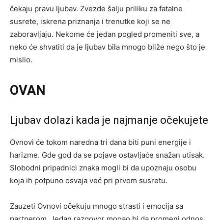
čekaju pravu ljubav. Zvezde šalju priliku za fatalne
susrete, iskrena priznanja i trenutke koji se ne
zaboravljaju. Nekome će jedan pogled promeniti sve, a
neko će shvatiti da je ljubav bila mnogo bliže nego što je
mislio.
OVAN
Ljubav dolazi kada je najmanje očekujete
Ovnovi će tokom naredna tri dana biti puni energije i
harizme. Gde god da se pojave ostavljaće snažan utisak.
Slobodni pripadnici znaka mogli bi da upoznaju osobu
koja ih potpuno osvaja već pri prvom susretu.
Zauzeti Ovnovi očekuju mnogo strasti i emocija sa
partnerom. Jedan razgovor mogao bi da promeni odnos