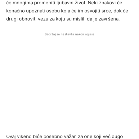
će mnogima promeniti ljubavni život. Neki znakovi će
konačno upoznati osobu koja će im osvojiti srce, dok će
drugi obnoviti vezu za koju su mislili da je završena.
Sadržaj se nastavlja nakon oglasa
Ovaj vikend biće posebno važan za one koji već dugo