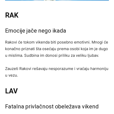
RAK
Emocije jače nego ikada
Rakovi će tokom vikenda biti posebno emotivni. Mnogi će
konačno priznati šta osećaju prema osobi koja im je dugo
u mislima. Sudbina im donosi priliku za veliku ljubav.
Zauzeti Rakovi rešavaju nesporazume i vraćaju harmoniju
u vezu.
LAV
Fatalna privlačnost obeležava vikend