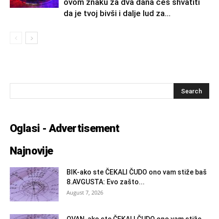
ovom znaku za dva dana ćeš shvatiti
da je tvoj bivši i dalje lud za...
Oglasi - Advertisement
Najnovije
BIK-ako ste ČEKALI ČUDO ono vam stiže baš
8.AVGUSTA: Evo zašto...
August 7, 2026