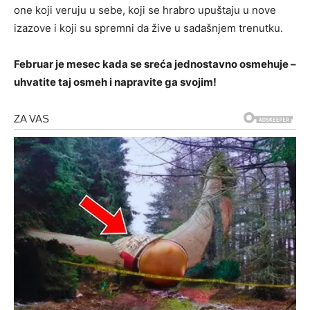
one koji veruju u sebe, koji se hrabro upuštaju u nove
izazove i koji su spremni da žive u sadašnjem trenutku.
Februar je mesec kada se sreća jednostavno osmehuje –
uhvatite taj osmeh i napravite ga svojim!