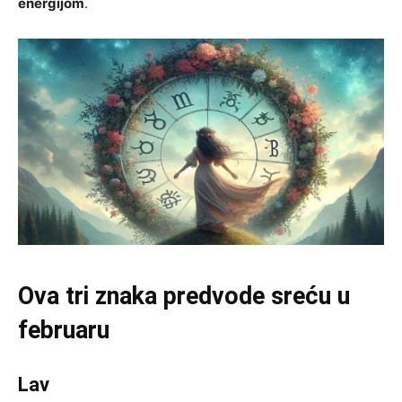
energijom
.
Ova tri znaka predvode sreću u
februaru
Lav