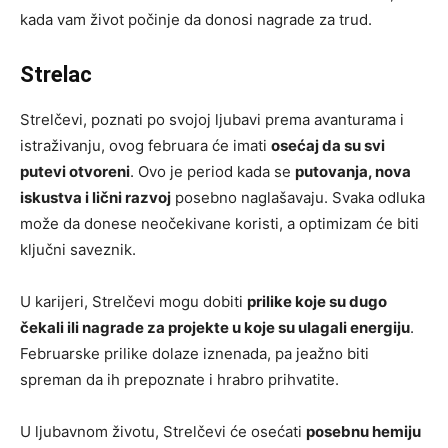
kada vam život počinje da donosi nagrade za trud.
Strelac
Strelčevi, poznati po svojoj ljubavi prema avanturama i
istraživanju, ovog februara će imati
osećaj da su svi
putevi otvoreni
. Ovo je period kada se
putovanja, nova
iskustva i lični razvoj
posebno naglašavaju. Svaka odluka
može da donese neočekivane koristi, a optimizam će biti
ključni saveznik.
U karijeri, Strelčevi mogu dobiti
prilike koje su dugo
čekali ili nagrade za projekte u koje su ulagali energiju
.
Februarske prilike dolaze iznenada, pa jeažno biti
spreman da ih prepoznate i hrabro prihvatite.
U ljubavnom životu, Strelčevi će osećati
posebnu hemiju