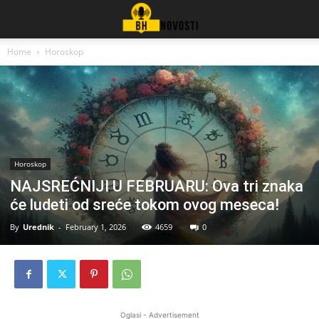
Home
Horoskop
Horoskop
NAJSREĆNIJI U FEBRUARU: Ova tri znaka
će ludeti od sreće tokom ovog meseca!
By
Urednik
-
February 1, 2026
4659
0
Oglasi - Advertisement