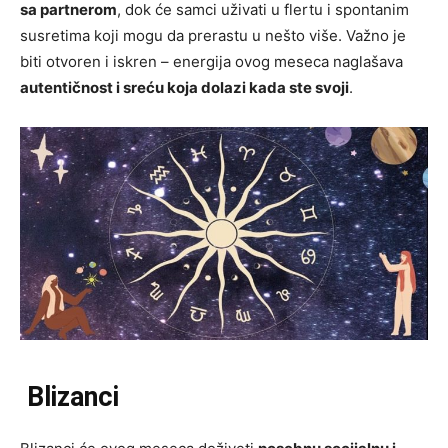
sa partnerom
, dok će samci uživati u flertu i spontanim
susretima koji mogu da prerastu u nešto više. Važno je
biti otvoren i iskren – energija ovog meseca naglašava
autentičnost i sreću koja dolazi kada ste svoji
.
Blizanci