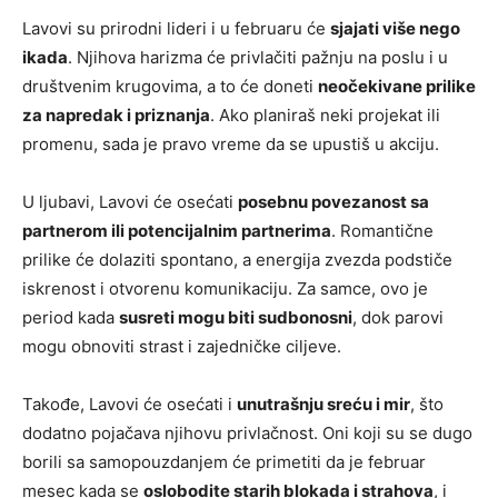
Lavovi su prirodni lideri i u februaru će
sjajati više nego
ikada
. Njihova harizma će privlačiti pažnju na poslu i u
društvenim krugovima, a to će doneti
neočekivane prilike
za napredak i priznanja
. Ako planiraš neki projekat ili
promenu, sada je pravo vreme da se upustiš u akciju.
U ljubavi, Lavovi će osećati
posebnu povezanost sa
partnerom ili potencijalnim partnerima
. Romantične
prilike će dolaziti spontano, a energija zvezda podstiče
iskrenost i otvorenu komunikaciju. Za samce, ovo je
period kada
susreti mogu biti sudbonosni
, dok parovi
mogu obnoviti strast i zajedničke ciljeve.
Takođe, Lavovi će osećati i
unutrašnju sreću i mir
, što
dodatno pojačava njihovu privlačnost. Oni koji su se dugo
borili sa samopouzdanjem će primetiti da je februar
mesec kada se
oslobodite starih blokada i strahova
, i