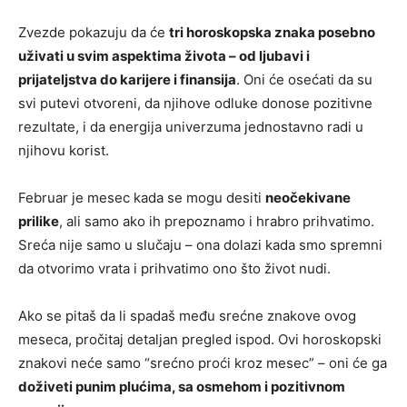
Zvezde pokazuju da će
tri horoskopska znaka posebno
uživati u svim aspektima života – od ljubavi i
prijateljstva do karijere i finansija
. Oni će osećati da su
svi putevi otvoreni, da njihove odluke donose pozitivne
rezultate, i da energija univerzuma jednostavno radi u
njihovu korist.
Februar je mesec kada se mogu desiti
neočekivane
prilike
, ali samo ako ih prepoznamo i hrabro prihvatimo.
Sreća nije samo u slučaju – ona dolazi kada smo spremni
da otvorimo vrata i prihvatimo ono što život nudi.
Ako se pitaš da li spadaš među srećne znakove ovog
meseca, pročitaj detaljan pregled ispod. Ovi horoskopski
znakovi neće samo “srećno proći kroz mesec” – oni će ga
doživeti punim plućima, sa osmehom i pozitivnom