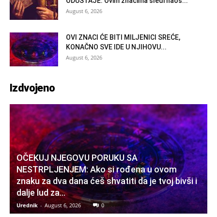
ODUSTAJE: Ovim znacima sledi haos...
August 6, 2026
OVI ZNACI ĆE BITI MILJENICI SREĆE,
KONAČNO SVE IDE U NJIHOVU...
August 6, 2026
Izdvojeno
OČEKUJ NJEGOVU PORUKU SA
NESTRPLJENJEM: Ako si rođena u ovom
znaku za dva dana ćeš shvatiti da je tvoj bivši i
dalje lud za...
Urednik
-
August 6, 2026
0