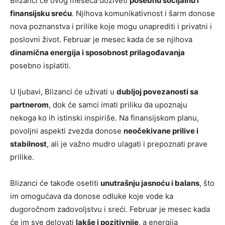
Blizanci će ovog meseca doživeti
posebnu socijalnu i
finansijsku sreću
. Njihova komunikativnost i šarm donose
nova poznanstva i prilike koje mogu unaprediti i privatni i
poslovni život. Februar je mesec kada će se njihova
dinamična energija i sposobnost prilagođavanja
posebno isplatiti.
U ljubavi, Blizanci će uživati u
dubljoj povezanosti sa
partnerom
, dok će samci imati priliku da upoznaju
nekoga ko ih istinski inspiriše. Na finansijskom planu,
povoljni aspekti zvezda donose
neočekivane prilive i
stabilnost
, ali je važno mudro ulagati i prepoznati prave
prilike.
Blizanci će takođe osetiti
unutrašnju jasnoću i balans
, što
im omogućava da donose odluke koje vode ka
dugoročnom zadovoljstvu i sreći. Februar je mesec kada
će im sve delovati
lakše i pozitivnije
, a energija