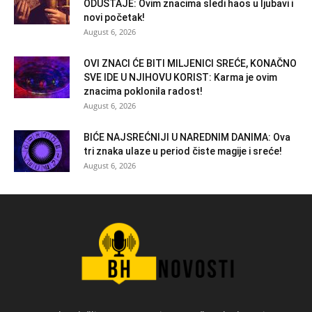
ODUSTAJE: Ovim znacima sledi haos u ljubavi i
novi početak!
August 6, 2026
OVI ZNACI ĆE BITI MILJENICI SREĆE, KONAČNO
SVE IDE U NJIHOVU KORIST: Karma je ovim
znacima poklonila radost!
August 6, 2026
BIĆE NAJSREĆNIJI U NAREDNIM DANIMA: Ova
tri znaka ulaze u period čiste magije i sreće!
August 6, 2026