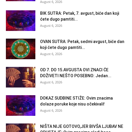
August 6, 2026
BIK SUTRA: Petak, 7. avgust, biće dan koji
ćete dugo pamtiti...
August 6, 2026
OVAN SUTRA: Petak, sedmi avgust, biće dan
koji ćete dugo pamtiti...
August 6, 2026
OD 7. DO 15.AVGUSTA OVI ZNACI ĆE
DOŽIVETI NEŠTO POSEBNO: Jedan...
August 6, 2026
DOKAZ SUDBINE STIŽE: Ovim znacima
dolaze poruke koje nisu očekivali!
August 6, 2026
NIŠTA NIJE GOTOVO,JER BIVŠA LJUBAV NE