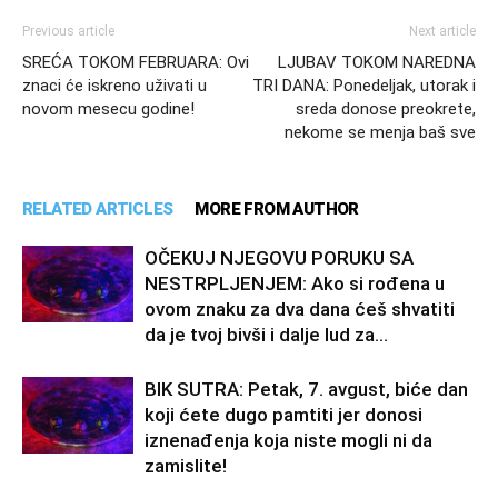
Previous article
Next article
SREĆA TOKOM FEBRUARA: Ovi
LJUBAV TOKOM NAREDNA
znaci će iskreno uživati u
TRI DANA: Ponedeljak, utorak i
novom mesecu godine!
sreda donose preokrete,
nekome se menja baš sve
RELATED ARTICLES
MORE FROM AUTHOR
OČEKUJ NJEGOVU PORUKU SA
NESTRPLJENJEM: Ako si rođena u
ovom znaku za dva dana ćeš shvatiti
da je tvoj bivši i dalje lud za...
BIK SUTRA: Petak, 7. avgust, biće dan
koji ćete dugo pamtiti jer donosi
iznenađenja koja niste mogli ni da
zamislite!