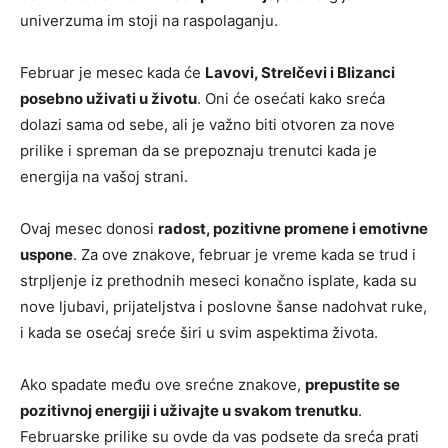
univerzuma im stoji na raspolaganju.
Februar je mesec kada će
Lavovi, Strelčevi i Blizanci
posebno uživati u životu
. Oni će osećati kako sreća
dolazi sama od sebe, ali je važno biti otvoren za nove
prilike i spreman da se prepoznaju trenutci kada je
energija na vašoj strani.
Ovaj mesec donosi
radost, pozitivne promene i emotivne
uspone
. Za ove znakove, februar je vreme kada se trud i
strpljenje iz prethodnih meseci konačno isplate, kada su
nove ljubavi, prijateljstva i poslovne šanse nadohvat ruke,
i kada se osećaj sreće širi u svim aspektima života.
Ako spadate među ove srećne znakove,
prepustite se
pozitivnoj energiji i uživajte u svakom trenutku
.
Februarske prilike su ovde da vas podsete da sreća prati