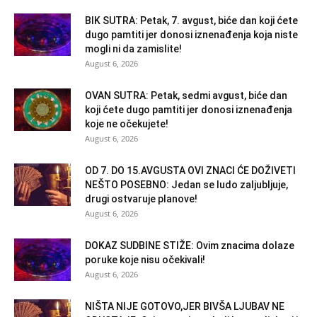
BIK SUTRA: Petak, 7. avgust, biće dan koji ćete
dugo pamtiti jer donosi iznenađenja koja niste
mogli ni da zamislite!
August 6, 2026
OVAN SUTRA: Petak, sedmi avgust, biće dan
koji ćete dugo pamtiti jer donosi iznenađenja
koje ne očekujete!
August 6, 2026
OD 7. DO 15.AVGUSTA OVI ZNACI ĆE DOŽIVETI
NEŠTO POSEBNO: Jedan se ludo zaljubljuje,
drugi ostvaruje planove!
August 6, 2026
DOKAZ SUDBINE STIŽE: Ovim znacima dolaze
poruke koje nisu očekivali!
August 6, 2026
NIŠTA NIJE GOTOVO,JER BIVŠA LJUBAV NE