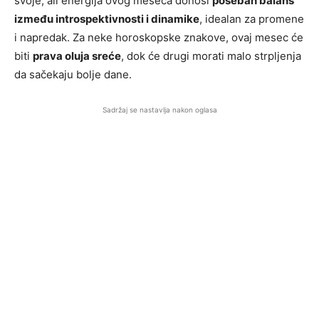
svoje, ali energija ovog meseca donosi
poseban balans
između introspektivnosti i dinamike
, idealan za promene
i napredak. Za neke horoskopske znakove, ovaj mesec će
biti
prava oluja sreće
, dok će drugi morati malo strpljenja
da sačekaju bolje dane.
Sadržaj se nastavlja nakon oglasa